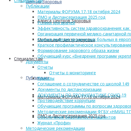
Cпециалистам
Центры Здоровья
Публикации
Материалы ФОРУМА 17-18 октября 2024
ПМО и Диспансеризация 2025 год
Адреса Центров Здоровья
Ролики для врачей
Эффективность систем здравоохранения: как 
Организация первичной медико-санитарной 
Оценка ведения хронических больных в европ
Мобильный Центр здоровья
Краткое профилактическое консультирование
Формирование здорового образа жизни
Обучающий курс «Внедрение программ укрепл
Cпециалистам
Документы
Отчеты
Отчеты о мониторинге
Публикации
Приказы
Соглашение о сотрудничестве со школой 149
Документы по диспансеризации
ДОКУМЕНТЫ ПО ПРОФИЛАКТИКЕ COVID-19
Материалы ФОРУМА 17-18 октября 2024
Противодействие коррупции
Обучающие программы по вопросам здоровог
Методические рекомендации ФГБУ «НМИЦ Т
ПМО и Диспансеризация 2025 год
Обеспечение безопасности пациентов
Журнал «Профи»
Методические рекомендации