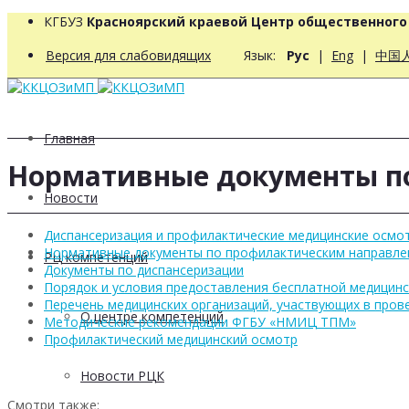
КГБУЗ
Красноярский краевой Центр общественног
Версия для слабовидящих
Язык:
Рус
|
Eng
|
中国
Главная
Нормативные документы п
Новости
Диспансеризация и профилактические медицинские осмо
Нормативные документы по профилактическим направле
РЦ компетенций
Документы по диспансеризации
Порядок и условия предоставления бесплатной медицин
Перечень медицинских организаций, участвующих в пров
О центре компетенций
Методические рекомендации ФГБУ «НМИЦ ТПМ»
Профилактический медицинский осмотр
Новости РЦК
Смотри также: