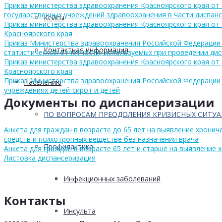
Приказ министерства здравоохранения Красноярского края от 
государственных учреждений здравоохранения в части диспан
Кейсы
Приказ министерства здравоохранения Красноярского края от 
Красноярского края
Приказ Министерства здравоохранения Российской Федерации
Контактная информация
статистической отчетности, используемых при проведении ди
Приказ министерства здравоохранения Красноярского края от 
Красноярского края
Приказ Министерства здравоохранения Российской Федерации 
Населению
учреждениях детей-сирот и детей
Документы по диспансеризации
ПО ВОПРОСАМ ПРЕОДОЛЕНИЯ КРИЗИСНЫХ СИТУ
Анкета для граждан в возрасте до 65 лет на выявление хрони
средств и психотропных веществе без назначения врача
Профилактика
Анкета для граждан в возрасте 65 лет и старше на выявление
Листовка диспансеризация
Инфекционных заболеваний
Контакты
Инсульта