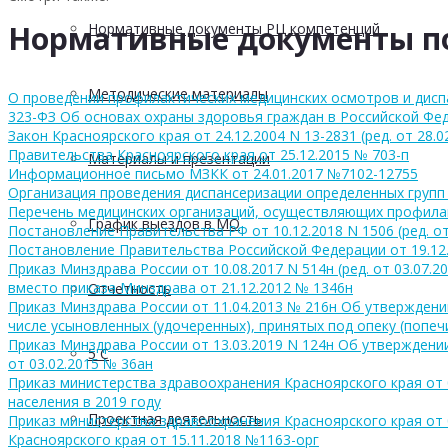
Нормативные документы п
Нормативные документы РЦ компетенций
Методические материалы
О проведении профилактических медицинских осмотров и диспа
323-ФЗ Об основах охраны здоровья граждан в Российской Феде
Закон Красноярского края от 24.12.2004 N 13-2831 (ред. от 2
Правительства Красноярского края от 25.12.2015 № 703-п
Материалы и презентации
Информационное письмо МЗКК от 24.01.2017 №7102-12755
Организация проведения диспансеризации определенных групп 
Перечень медицинских организаций, осуществляющих профилак
График выездов в МО
Постановление Правительства РФ от 10.12.2018 N 1506 (ред. 
Постановление Правительства Российской Федерации от 19.12
Приказ Минздрава России от 10.08.2017 N 514н (ред. от 03.0
вместо приказа Минздрава от 21.12.2012 № 1346н
Отчетность
Приказ Минздрава России от 11.04.2013 № 216н Об утверждени
числе усыновленных (удочеренных), принятых под опеку (попеч
Приказ Минздрава России от 13.03.2019 N 124н Об утвержден
5 С
от 03.02.2015 № 36ан
Приказ министерства здравоохранения Красноярского края от 
населения в 2019 году
Проектная деятельность
Приказ министерства здравоохранения Красноярского края от 
Красноярского края от 15.11.2018 №1163-орг