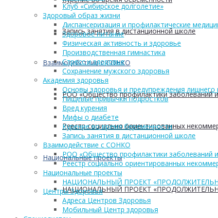
Клуб «Сибирское долголетие»
Здоровый образ жизни
Диспансеризация и профилактические медици
Запись занятия в дистанционной школе
Здоровое питание
Физическая активность и здоровье
Производственная гимнастика
Стресс и здоровье
Взаимодействие с СОНКО
Сохранение мужского здоровья
Академия здоровья
Основы здоровья и предупреждения лишнего 
РОО «Общество профилактики заболеваний и
Пищевые привычки подростков
Вред курения
Мифы о диабете
Реестр социально ориентированных некоммер
Курение во время беременности
Запись занятия в дистанционной школе
Взаимодействие с СОНКО
РОО «Общество профилактики заболеваний и
Национальные проекты
Реестр социально ориентированных некоммер
Национальные проекты
НАЦИОНАЛЬНЫЙ ПРОЕКТ «ПРОДОЛЖИТЕЛЬН
НАЦИОНАЛЬНЫЙ ПРОЕКТ «ПРОДОЛЖИТЕЛЬН
Центры Здоровья
Адреса Центров Здоровья
Мобильный Центр здоровья