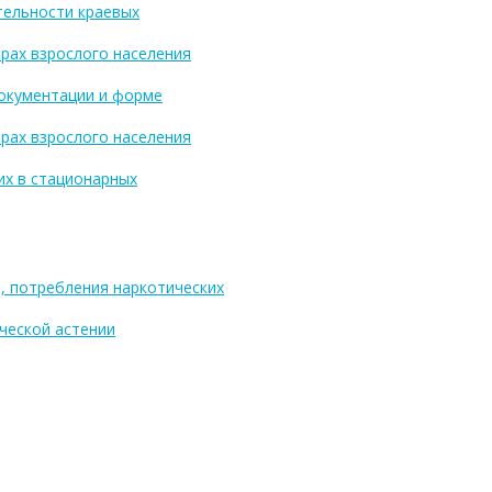
тельности краевых
трах взрослого населения
документации и форме
трах взрослого населения
их в стационарных
я, потребления наркотических
рческой астении