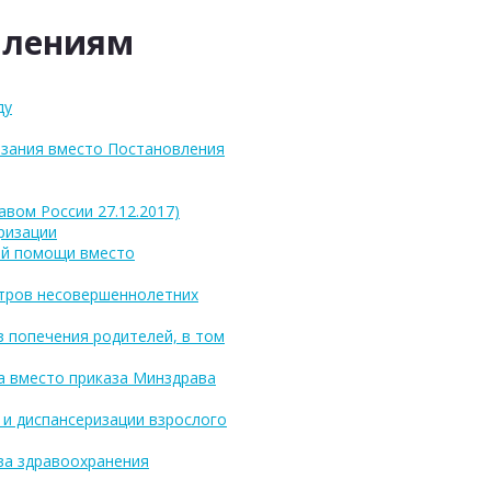
влениям
ду
казания вместо Постановления
вом России 27.12.2017)
ризации
кой помощи вместо
мотров несовершеннолетних
з попечения родителей, в том
а вместо приказа Минздрава
 и диспансеризации взрослого
тва здравоохранения