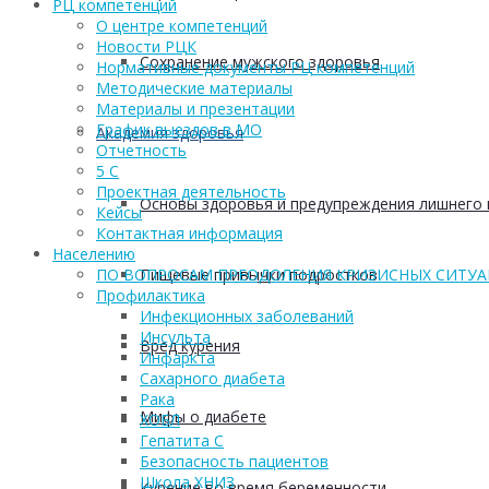
РЦ компетенций
О центре компетенций
Новости РЦК
Сохранение мужского здоровья
Нормативные документы РЦ компетенций
Методические материалы
Материалы и презентации
График выездов в МО
Академия здоровья
Отчетность
5 С
Проектная деятельность
Основы здоровья и предупреждения лишнего 
Кейсы
Контактная информация
Населению
Пищевые привычки подростков
ПО ВОПРОСАМ ПРЕОДОЛЕНИЯ КРИЗИСНЫХ СИТУ
Профилактика
Инфекционных заболеваний
Инсульта
Вред курения
Инфаркта
Сахарного диабета
Рака
Мифы о диабете
ХОБЛ
Гепатита С
Безопасность пациентов
Школа ХНИЗ
Курение во время беременности