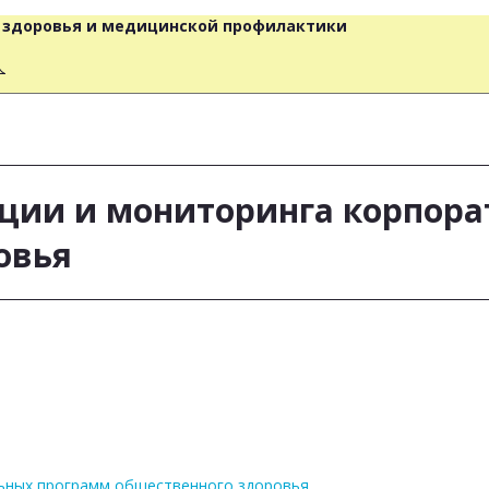
о здоровья и медицинской профилактики
人
ации и мониторинга корпор
овья
льных программ общественного здоровья