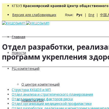
КГБУЗ
Красноярский краевой Центр общественног
Версия для слабовидящих
Язык:
Рус
|
Eng
|
中国
Главная
Отдел разработки, реализ
Новости
программ укрепления здор
РЦ компетенций
О центре компетенций
Структура ККЦОЗ и МП
Отдел анализа и стратегического планирования
Отдел мониторинга факторов риска
Новости РЦК
Отдел организации медицинской профилактики
Отдел разработки, реализации и мониторинга муниципа