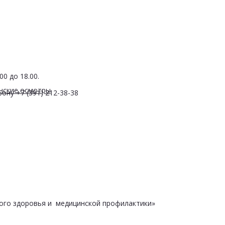
0 до 18.00.
нские осмотры
ону +7 (391) 212-38-38
ого здоровья и медицинской профилактики»