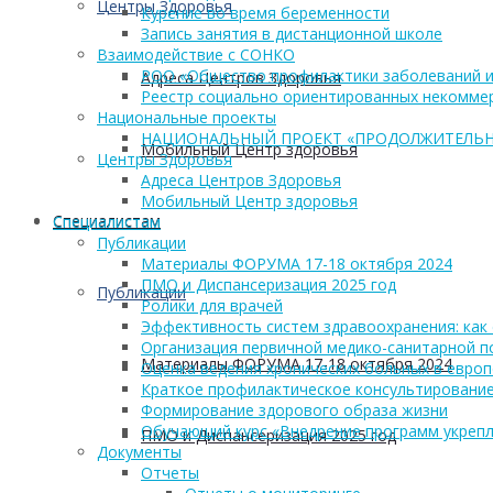
Центры Здоровья
Курение во время беременности
Запись занятия в дистанционной школе
Взаимодействие с СОНКО
РОО «Общество профилактики заболеваний и
Адреса Центров Здоровья
Реестр социально ориентированных некоммер
Национальные проекты
НАЦИОНАЛЬНЫЙ ПРОЕКТ «ПРОДОЛЖИТЕЛЬН
Мобильный Центр здоровья
Центры Здоровья
Адреса Центров Здоровья
Мобильный Центр здоровья
Cпециалистам
Cпециалистам
Публикации
Материалы ФОРУМА 17-18 октября 2024
ПМО и Диспансеризация 2025 год
Публикации
Ролики для врачей
Эффективность систем здравоохранения: как 
Организация первичной медико-санитарной 
Материалы ФОРУМА 17-18 октября 2024
Оценка ведения хронических больных в европ
Краткое профилактическое консультирование
Формирование здорового образа жизни
Обучающий курс «Внедрение программ укрепл
ПМО и Диспансеризация 2025 год
Документы
Отчеты