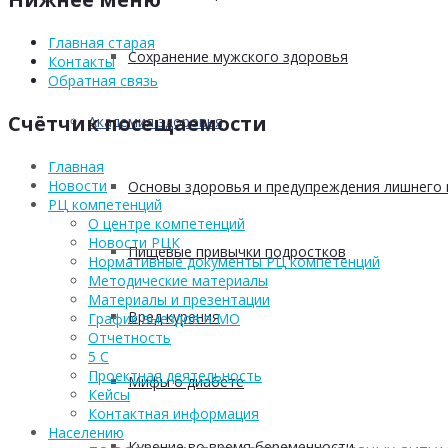
Главная старая
Сохранение мужского здоровья
Контакты
Обратная связь
Счётчик посещаемости
Академия здоровья
Главная
Новости
Основы здоровья и предупреждения лишнего 
РЦ компетенций
О центре компетенций
Новости РЦК
Пищевые привычки подростков
Нормативные документы РЦ компетенций
Методические материалы
Материалы и презентации
Вред курения
График выездов в МО
Отчетность
5 С
Проектная деятельность
Мифы о диабете
Кейсы
Контактная информация
Населению
Курение во время беременности