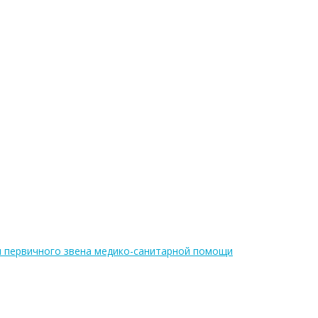
я первичного звена медико-санитарной помощи