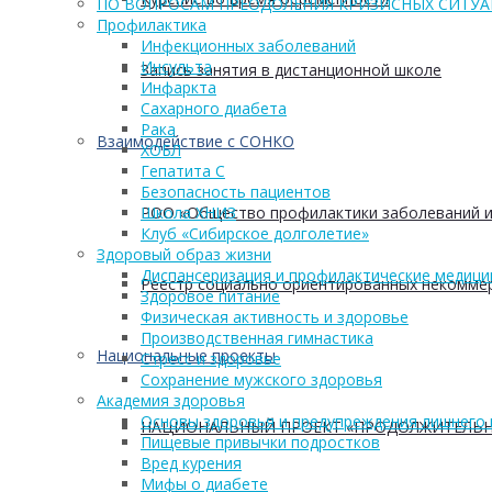
ПО ВОПРОСАМ ПРЕОДОЛЕНИЯ КРИЗИСНЫХ СИТУ
Профилактика
Инфекционных заболеваний
Инсульта
Запись занятия в дистанционной школе
Инфаркта
Сахарного диабета
Рака
Взаимодействие с СОНКО
ХОБЛ
Гепатита С
Безопасность пациентов
Школа ХНИЗ
РОО «Общество профилактики заболеваний и
Клуб «Сибирское долголетие»
Здоровый образ жизни
Диспансеризация и профилактические медици
Реестр социально ориентированных некоммер
Здоровое питание
Физическая активность и здоровье
Производственная гимнастика
Национальные проекты
Стресс и здоровье
Сохранение мужского здоровья
Академия здоровья
Основы здоровья и предупреждения лишнего 
НАЦИОНАЛЬНЫЙ ПРОЕКТ «ПРОДОЛЖИТЕЛЬН
Пищевые привычки подростков
Вред курения
Мифы о диабете