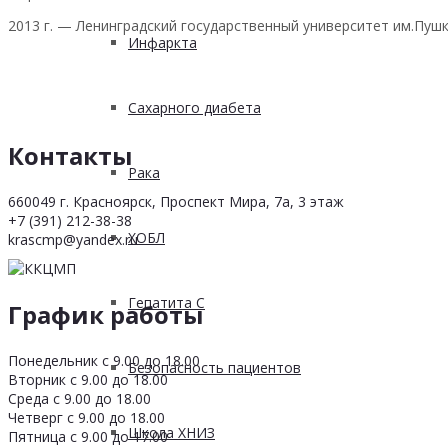
2013 г. — Ленинградский государственный университет им.Пуш
Инфаркта
Сахарного диабета
Контакты
Рака
660049 г. Красноярск, Проспект Мира, 7а, 3 этаж
+7 (391) 212-38-38
ХОБЛ
krascmp@yandex.ru
Гепатита С
График работы
Понедельник с 9.00 до 18.00
Безопасность пациентов
Вторник с 9.00 до 18.00
Среда с 9.00 до 18.00
Четверг с 9.00 до 18.00
Школа ХНИЗ
Пятница с 9.00 до 17.00