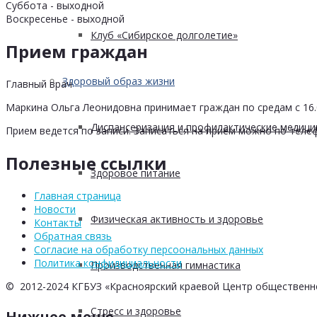
Суббота - выходной
Воскресенье - выходной
Клуб «Сибирское долголетие»
Прием граждан
Здоровый образ жизни
Главный врач
Маркина Ольга Леонидовна принимает граждан по средам с 16.0
Диспансеризация и профилактические медици
Прием ведется по записи. Записаться на прием можно по телеф
Полезные ссылки
Здоровое питание
Главная страница
Новости
Физическая активность и здоровье
Контакты
Обратная связь
Согласие на обработку персоональных данных
Политика конфидициальности
Производственная гимнастика
© 2012-2024 КГБУЗ «Красноярский краевой Центр общественн
Стресс и здоровье
Нижнее меню