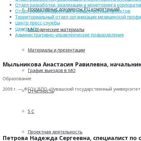
Отдел разработки, реализации и мониторинга корпорати
Нормативные документы РЦ компетенций
Отдел коммуникационных и общественных проектов
Территориальный отдел организации медицинской профи
Центр пресс-службы
Центр АСУ
Методические материалы
Административно-управленческие подразделения
Материалы и презентации
Мыльникова Анастасия Равилевна, начальник
График выездов в МО
Образование
2009 г. — ФГОУ ВПО «Чувашский государственный университет 
Отчетность
5 С
Проектная деятельность
Петрова Надежда Сергеевна, специалист по 