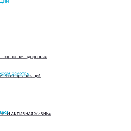
АЦИЙ
 сохранения здоровья»
нские осмотры
ческих организаций
веса
АЯ И АКТИВНАЯ ЖИЗНЬ»