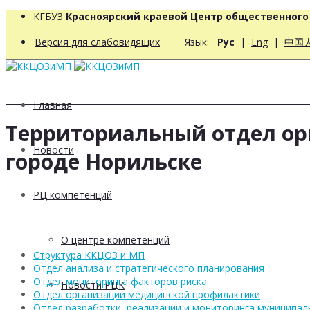
КГБУЗ
Красноярский краевой Центр общественног
Версия для слабовидящих
Язык:
Рус
|
Eng
|
中国
Главная
Территориальный отдел ор
Новости
городе Норильске
РЦ компетенций
О центре компетенций
Структура ККЦОЗ и МП
Отдел анализа и стратегического планирования
Отдел мониторинга факторов риска
Новости РЦК
Отдел организации медицинской профилактики
Отдел разработки, реализации и мониторинга муниципа