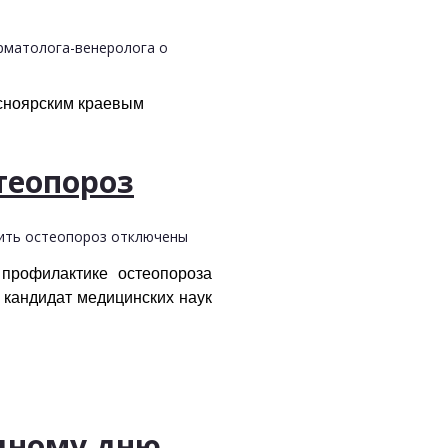
ерматолога-венеролога о
сноярским краевым
теопороз
дить остеопороз
отключены
профилактике остеопороза
 кандидат медицинских наук
дному дню