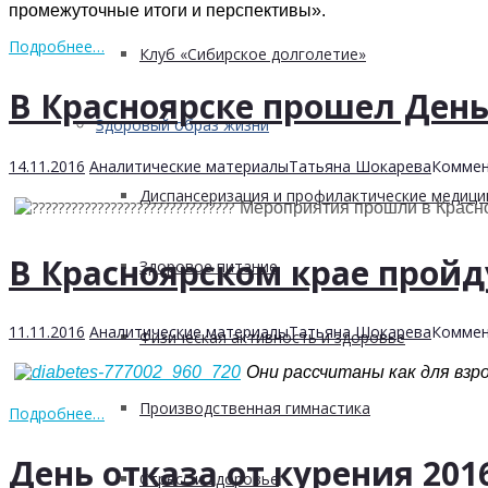
промежуточные итоги и перспективы».
Подробнее…
Клуб «Сибирское долголетие»
В Красноярске прошел День
Здоровый образ жизни
14.11.2016
Аналитические материалы
Татьяна Шокарева
Коммен
Диспансеризация и профилактические медици
Мероприятия прошли в Красн
В Красноярском крае пройд
Здоровое питание
11.11.2016
Аналитические материалы
Татьяна Шокарева
Коммен
Физическая активность и здоровье
Они рассчитаны как для взро
Производственная гимнастика
Подробнее…
День отказа от курения 201
Стресс и здоровье