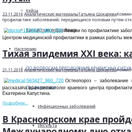
Кейсы
23.11.2016
Аналитические материалы
Татьяна Шокарева
Коммен
профилактике заболеваний, передающихся половым путем
отк
Контактная информация
Лекции по профилактике забо
Центром медицинской профилактики в рамках работы меж
Населению
Тихая эпидемия XXI века: к
ПО ВОПРОСАМ ПРЕОДОЛЕНИЯ КРИЗИСНЫХ СИТУ
21.11.2016
Аналитические материалы
Татьяна Шокарева
Коммен
Остеопороз – заболевание 
Профилактика
рассказала врач-ревматолог краевого центра профилакти
Екатерина Капустина.
Подробнее…
Инфекционных заболеваний
В Красноярском крае прой
Инсульта
Международному дню отка