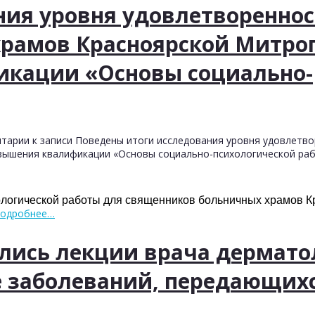
ния уровня удовлетворенно
храмов Красноярской Митро
икации «Основы социально-
тарии
к записи Поведены итоги исследования уровня удовлетв
вышения квалификации «Основы социально-психологической ра
логической работы для священников больничных храмов К
одробнее…
лись лекции врача дермато
е заболеваний, передающих