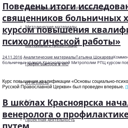
Поведены итоги исследова
Нормативные документы РЦ компетенций
священников больничных 
курсом повышения квалиф
Методические материалы
психологической работы»
Материалы и презентации
24.11.2016
Аналитические материалы
Татьяна Шокарева
Коммен
больничных храмов Красноярской Митрополии РПЦ курсом по
График выездов в МО
Курс повышения квалификации «Основы социально-психо
Отчетность
П
Русской Православной Церкви» был проведен впервые.
В школах Красноярска нача
5 С
венеролога о профилактик
Проектная деятельность
путем