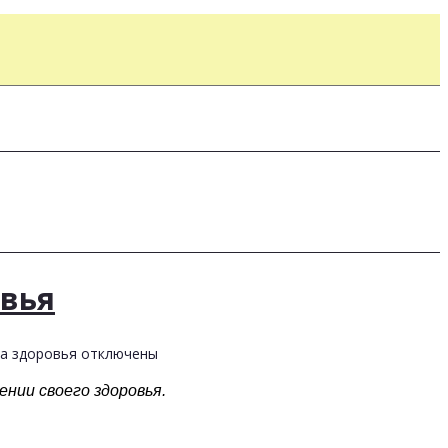
овья
ра здоровья
отключены
нии своего здоровья.