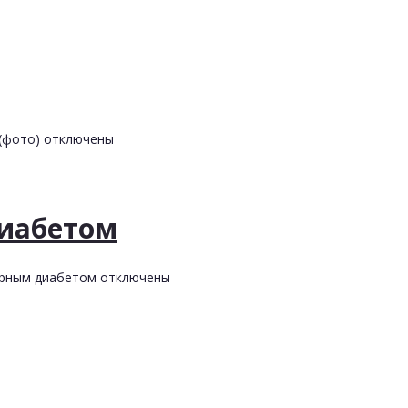
(фото)
отключены
диабетом
арным диабетом
отключены