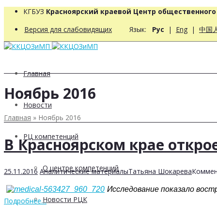
КГБУЗ
Красноярский краевой Центр общественног
Версия для слабовидящих
Язык:
Рус
|
Eng
|
中国
Главная
Ноябрь 2016
Новости
Главная
»
Ноябрь 2016
РЦ компетенций
В Красноярском крае откро
О центре компетенций
25.11.2016
Аналитические материалы
Татьяна Шокарева
Коммен
Исследование показало востр
Новости РЦК
Подробнее…