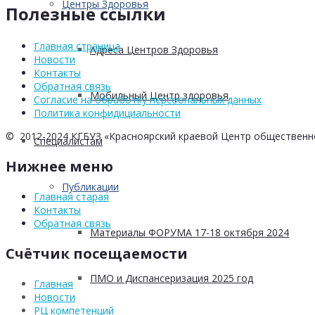
Центры Здоровья
Полезные ссылки
Главная страница
Адреса Центров Здоровья
Новости
Контакты
Обратная связь
Мобильный Центр здоровья
Согласие на обработку персоональных данных
Политика конфидициальности
© 2012-2024 КГБУЗ «Красноярский краевой Центр общественн
Cпециалистам
Нижнее меню
Публикации
Главная старая
Контакты
Обратная связь
Материалы ФОРУМА 17-18 октября 2024
Счётчик посещаемости
ПМО и Диспансеризация 2025 год
Главная
Новости
РЦ компетенций