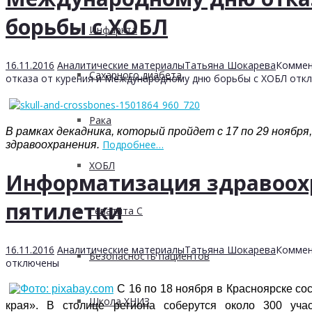
борьбы с ХОБЛ
Инфаркта
16.11.2016
Аналитические материалы
Татьяна Шокарева
Коммен
Сахарного диабета
отказа от курения и Международному дню борьбы с ХОБЛ
откл
Рака
В рамках декадника, который пройдет с 17 по 29 ноябр
Подробнее…
здравоохранения.
ХОБЛ
Информатизация здравоохр
пятилетки
Гепатита С
16.11.2016
Аналитические материалы
Татьяна Шокарева
Коммен
Безопасность пациентов
отключены
С 16 по 18 ноября в Красноярске с
Школа ХНИЗ
края». В столице региона соберутся около 300 уча