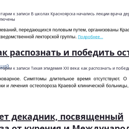
тарии
к записи В школах Красноярска начались лекции врача д
лючены
леваний, передающихся половым путем, организованы Кра
Подробнее…
ведомственной лекторской группы.
ак распознать и победить ос
АЦИЙ
тарии
к записи Тихая эпидемия XXI века: как распознать и побе
коварное. Симптомы длительное время отсутствуют. О 
ки и лечения остеопороза Краевой клинической больницы,
дет декадник, посвященный
за от курения и Междунаро