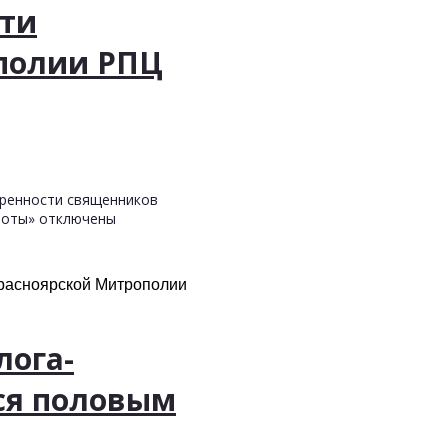
сти
полии РПЦ
оренности священников
боты»
отключены
расноярской Митрополии
лога-
ся половым