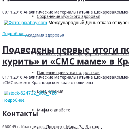
08.11.2016
Аналитические материалы
Татьяна Шокарева
Коммен
Сохранение мужского здоровья
Международный День отказа от курени
Подробнее…
Академия здоровья
Подведены первые итоги п
Основы здоровья и предупреждения лишнего 
курить» и «СМС маме» в Кр
Пищевые привычки подростков
01.11.2016
Аналитические материалы
Татьяна Шокарева
Коммен
«СМС маме» в Красноярском крае
отключены
Вред курения
Подробнее…
Мифы о диабете
Контакты
660049 г. Красноярск, Проспект Мира, 7а, 3 этаж
Курение во время беременности