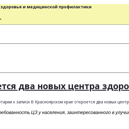
о здоровья и медицинской профилактики
人
ется два новых центра здор
тарии
к записи В Красноярском крае откроется два новых цент
ебованность ЦЗ у населения, заинтересованного в улучше