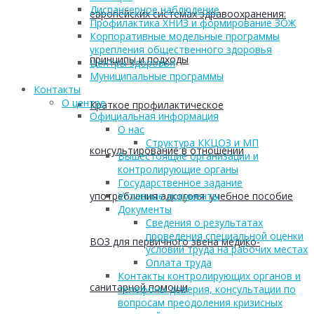
Диспансерное наблюдение
европейских системах здравоохранения:
Профилактика ХНИЗ и формирование ЗОЖ
Корпоративные модельные программы
укрепления общественного здоровья
принципы и подходы
Центры здоровья
Муниципальные программы
Контакты
О центре
Краткое профилактическое
Официальная информация
О нас
Структура ККЦОЗ и МП
консультирование в отношении
Вышестоящие организации и
контролирующие органы
Государственное задание
употребления алкоголя: учебное пособие
Уставные документы
Документы
Сведения о результатах
проведения специальной оценки
ВОЗ для первичного звена медико-
условий труда на рабочих местах
Оплата труда
Контакты контролирующих органов и
санитарной помощи
телефоны доверия, консультации по
вопросам преодоления кризисных