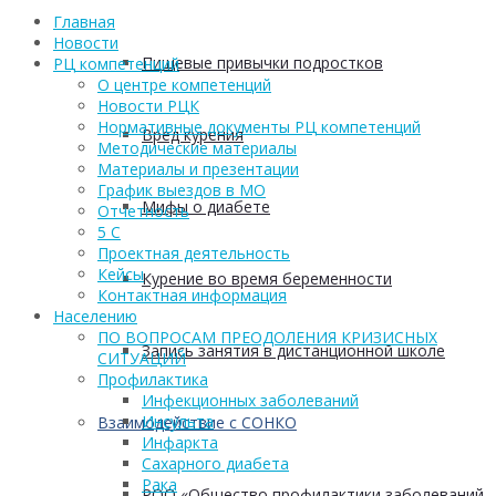
Главная
Новости
Пищевые привычки подростков
РЦ компетенций
О центре компетенций
Новости РЦК
Нормативные документы РЦ компетенций
Вред курения
Методические материалы
Материалы и презентации
График выездов в МО
Мифы о диабете
Отчетность
5 С
Проектная деятельность
Кейсы
Курение во время беременности
Контактная информация
Населению
ПО ВОПРОСАМ ПРЕОДОЛЕНИЯ КРИЗИСНЫХ
Запись занятия в дистанционной школе
СИТУАЦИЙ
Профилактика
Инфекционных заболеваний
Инсульта
Взаимодействие с СОНКО
Инфаркта
Сахарного диабета
Рака
РОО «Общество профилактики заболеваний