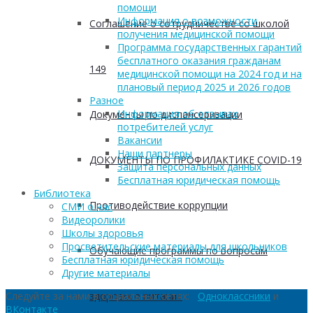
помощи
Информация о возможности
Соглашение о сотрудничестве со школой
получения медицинской помощи
Программа государственных гарантий
бесплатного оказания гражданам
149
медицинской помощи на 2024 год и на
плановый период 2025 и 2026 годов
Разное
Информация об отзывах
Документы по диспансеризации
потребителей услуг
Вакансии
Наши партнеры
ДОКУМЕНТЫ ПО ПРОФИЛАКТИКЕ COVID-19
Защита персональных данных
Бесплатная юридическая помощь
Библиотека
Противодействие коррупции
СМИ о нас
Видеоролики
Школы здоровья
Просветительские материалы для школьников
Обучающие программы по вопросам
Бесплатная юридическая помощь
Другие материалы
здорового питания
Следуйте за нами в социальных сетях:
Одноклассники
и
ВКонтакте