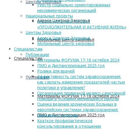
Центры Здоровья
Реестр социально ориентированных
некоммерческих организаций
Национальные проекты
Адреса Центров Здоровья
НАЦИОНАЛЬНЫЙ ПРОЕКТ
«ПРОДОЛЖИТЕЛЬНАЯ И АКТИВНАЯ ЖИЗНЬ»
Центры Здоровья
Адреса Центров Здоровья
Мобильный Центр здоровья
Мобильный Центр здоровья
Cпециалистам
Публикации
Cпециалистам
Материалы ФОРУМА 17-18 октября 2024
ПМО и Диспансеризация 2025 год
Ролики для врачей
Эффективность систем здравоохранения:
Публикации
как сделать измерение показателей частью
политики и управления?
Организация первичной медико-санитарной
Материалы ФОРУМА 17-18 октября 2024
помощи в условиях меняющейся Европы
Оценка ведения хронических больных в
европейских системах здравоохранения:
ПМО и Диспансеризация 2025 год
принципы и подходы
Краткое профилактическое
консультирование в отношении