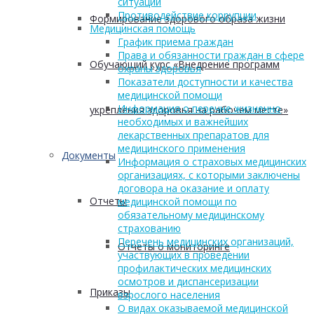
ситуаций
Противодействие коррупции
Формирование здорового образа жизни
Медицинская помощь
График приема граждан
Права и обязанности граждан в сфере
Обучающий курс «Внедрение программ
охраны здоровья
Показатели доступности и качества
медицинской помощи
Информация о перечне жизненно
укрепления здоровья на рабочем месте»
необходимых и важнейших
лекарственных препаратов для
медицинского применения
Документы
Информация о страховых медицинских
организациях, с которыми заключены
договора на оказание и оплату
Отчеты
медицинской помощи по
обязательному медицинскому
страхованию
Перечень медицинских организаций,
Отчеты о мониторинге
участвующих в проведении
профилактических медицинских
осмотров и диспансеризации
Приказы
взрослого населения
О видах оказываемой медицинской