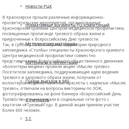
Новости РЦК
В Красноярске прошли различные информационно-
просветительские мероприятия, организованные
Нормативные документы РЦ компетенций
Красноярским краевым Центром медицинской профилактики,
посвященные пропаганде трезвого образа жизни и
приуроченные к Всероссийскому Дню трезвости.
Методические материалы
Так, в субботу 15 сентября на территории природного
заповедника «Столбы» специалисты Красноярского краевого
Центра медицинской профилактики совместно
представителями Всероссийского общественного движения
Материалы и презентации
«Волонтёры-медики» провели акцию «Мыслю трезво».
Посетители заповедника, поддерживающие идею ведения
трезвого и здорового образа жизни, получали от
График выездов в МО
волонтеров-медиков памятные браслеты с надписью «Мыслю
трезво», отвечали на вопросы викторины по ЗОЖ,
фотографировались на фоне баннера «Всероссийский День
Трезвости» и выкладывали в социальные сети фото с
Отчетность
хэштэгом «#ТрезвыйГод». В данной акции приняли участие
более 600 человек.
5 С