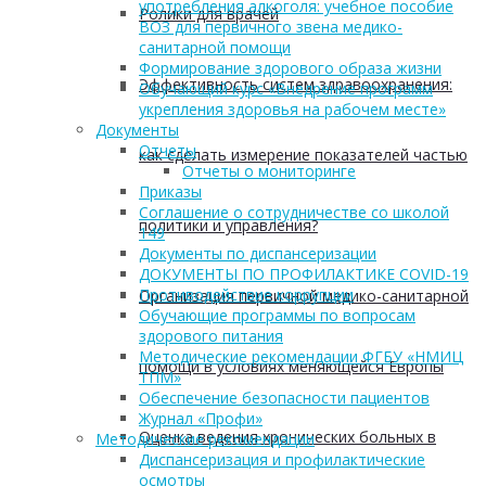
употребления алкоголя: учебное пособие
Ролики для врачей
ВОЗ для первичного звена медико-
санитарной помощи
Формирование здорового образа жизни
Эффективность систем здравоохранения:
Обучающий курс «Внедрение программ
укрепления здоровья на рабочем месте»
Документы
Отчеты
как сделать измерение показателей частью
Отчеты о мониторинге
Приказы
Соглашение о сотрудничестве со школой
политики и управления?
149
Документы по диспансеризации
ДОКУМЕНТЫ ПО ПРОФИЛАКТИКЕ COVID-19
Противодействие коррупции
Организация первичной медико-санитарной
Обучающие программы по вопросам
здорового питания
Методические рекомендации ФГБУ «НМИЦ
помощи в условиях меняющейся Европы
ТПМ»
Обеспечение безопасности пациентов
Журнал «Профи»
Оценка ведения хронических больных в
Методические рекомендации
Диспансеризация и профилактические
осмотры