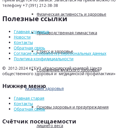
телефону +7 (391) 212-38-38
Физическая активность и здоровье
Полезные ссылки
Главная страница
Производственная гимнастика
Новости
Контакты
Обратная связь
Стресс и здоровье
Согласие на обработку персоональных данных
Политика конфидициальности
© 2012-2024 КГБУЗ «Красноярский краевой Центр
Сохранение мужского здоровья
общественного здоровья и медицинской профилактики»
Нижнее меню
Академия здоровья
Главная старая
Контакты
Основы здоровья и предупреждения
Обратная связь
Счётчик посещаемости
лишнего веса