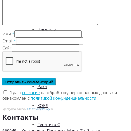
Инфекционных заболеваний
Инсульта
Имя
*
Email
*
Сайт
Инфаркта
Сахарного диабета
Рака
Я даю
согласие
на обработку персональных данных и
ознакомлен с
политикой конфиденциальности
ХОБЛ
доступен плагин
ATs Privacy Policy
©
Контакты
Гепатита С
660049 г. Красноярск, Проспект Мира, 7а, 3 этаж