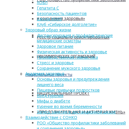
ХОБЛ
Гепатита С
Безопасность пациентов
и сохранения здоровья»
Школа ХНИЗ
Клуб «Сибирское долголетие»
Здоровый образ жизни
Диспансеризация и профилактические
Реестр социально ориентированных
медицинские осмотры
Здоровое питание
Физическая активность и здоровье
некоммерческих организаций
Производственная гимнастика
Стресс и здоровье
Сохранение мужского здоровья
Академия здоровья
Национальные проекты
Основы здоровья и предупреждения
лишнего веса
Пищевые привычки подростков
НАЦИОНАЛЬНЫЙ ПРОЕКТ
Вред курения
Мифы о диабете
Курение во время беременности
«ПРОДОЛЖИТЕЛЬНАЯ И АКТИВНАЯ ЖИЗНЬ»
Запись занятия в дистанционной школе
Взаимодействие с СОНКО
РОО «Общество профилактики заболеваний
и сохранения здоровья»