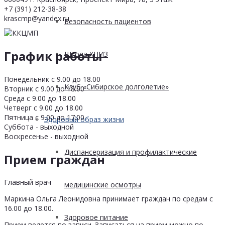
+7 (391) 212-38-38
krascmp@yandex.ru
Безопасность пациентов
График работы
Школа ХНИЗ
Понедельник с 9.00 до 18.00
Клуб «Сибирское долголетие»
Вторник с 9.00 до 18.00
Среда с 9.00 до 18.00
Четверг с 9.00 до 18.00
Пятница с 9.00 до 17.00
Здоровый образ жизни
Суббота - выходной
Воскресенье - выходной
Диспансеризация и профилактические
Прием граждан
Главный врач
медицинские осмотры
Маркина Ольга Леонидовна принимает граждан по средам с
16.00 до 18.00.
Здоровое питание
Прием ведется по записи. Записаться на прием можно по