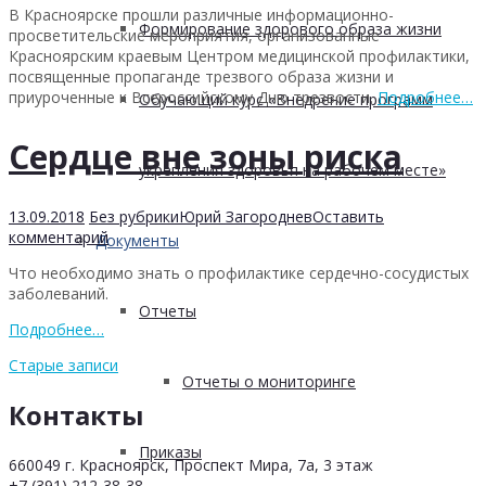
В Красноярске прошли различные информационно-
Формирование здорового образа жизни
просветительские мероприятия, организованные
Красноярским краевым Центром медицинской профилактики,
посвященные пропаганде трезвого образа жизни и
приуроченные к Всероссийскому Дню трезвости.
Подробнее…
Обучающий курс «Внедрение программ
Сердце вне зоны риска
укрепления здоровья на рабочем месте»
13.09.2018
Без рубрики
Юрий Загороднев
Оставить
комментарий
Документы
Что необходимо знать о профилактике сердечно-сосудистых
заболеваний.
Отчеты
Подробнее…
Старые записи
Отчеты о мониторинге
Контакты
Приказы
660049 г. Красноярск, Проспект Мира, 7а, 3 этаж
+7 (391) 212-38-38