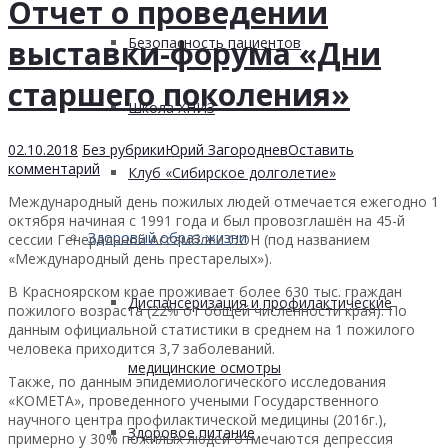
Отчет о проведении
выставки-форума «Дни
Безопасность пациентов
старшего поколения»
Школа ХНИЗ
02.10.2018
Без рубрики
Юрий Загороднев
Оставить
комментарий
Клуб «Сибирское долголетие»
Международный день пожилых людей отмечается ежегодно 1
октября начиная с 1991 года и был провозглашён на 45-й
Здоровый образ жизни
сессии Генеральной Ассамблеи ООН (под названием
«Международный день престарелых»).
В Красноярском крае проживает более 630 тыс. граждан
Диспансеризация и профилактические
пожилого возраста (22% от общей численности края). По
данным официальной статистики в среднем на 1 пожилого
человека приходится 3,7 заболеваний.
медицинские осмотры
Также, по данным эпидемиологического исследования
«КОМЕТА», проведенного учеными Государственного
научного центра профилактической медицины (2016г.),
Здоровое питание
примерно у 30% пожилых людей отмечаются депрессия