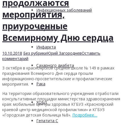
продолжаются
Инфекционных заболеваний
мероприятия,
приуроченные
Инсульта
Всемирному Дню сердца
Инфаркта
10.10.2018
Без рубрики
Юрий Загороднев
Оставить
комментарий
Сахарного диабета
3 октября в красноярской средней школе № 149 в рамках
празднования Всемирного Дня сердца прошли
информационно-просветительские и профилактические
Рака
мероприятия.
На территории образовательного учреждения отработали
консультативные площадки министерства здравоохранения
ХОБЛ
края: мобильные центры здоровья КГБУЗ «Красноярский
краевой центр медицинской профилактики» и КГБУЗ
«Городская детская больница №8».
Подробнее…
Гепатита С