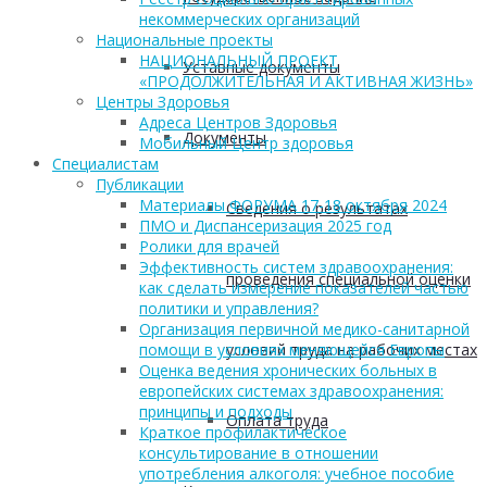
некоммерческих организаций
Национальные проекты
НАЦИОНАЛЬНЫЙ ПРОЕКТ
Уставные документы
«ПРОДОЛЖИТЕЛЬНАЯ И АКТИВНАЯ ЖИЗНЬ»
Центры Здоровья
Адреса Центров Здоровья
Документы
Мобильный Центр здоровья
Cпециалистам
Публикации
Материалы ФОРУМА 17-18 октября 2024
Сведения о результатах
ПМО и Диспансеризация 2025 год
Ролики для врачей
Эффективность систем здравоохранения:
проведения специальной оценки
как сделать измерение показателей частью
политики и управления?
Организация первичной медико-санитарной
условий труда на рабочих местах
помощи в условиях меняющейся Европы
Оценка ведения хронических больных в
европейских системах здравоохранения:
принципы и подходы
Оплата труда
Краткое профилактическое
консультирование в отношении
употребления алкоголя: учебное пособие