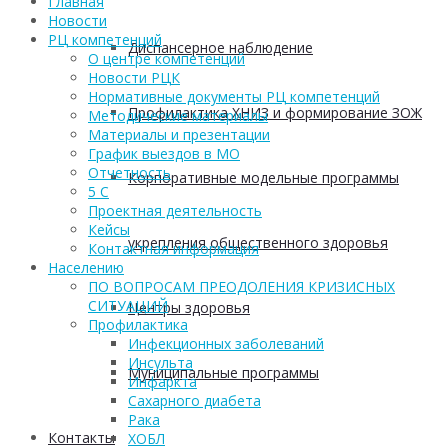
Главная
Новости
РЦ компетенций
Диспансерное наблюдение
О центре компетенций
Новости РЦК
Нормативные документы РЦ компетенций
Профилактика ХНИЗ и формирование ЗОЖ
Методические материалы
Материалы и презентации
График выездов в МО
Отчетность
Корпоративные модельные программы
5 С
Проектная деятельность
Кейсы
укрепления общественного здоровья
Контактная информация
Населению
ПО ВОПРОСАМ ПРЕОДОЛЕНИЯ КРИЗИСНЫХ
СИТУАЦИЙ
Центры здоровья
Профилактика
Инфекционных заболеваний
Инсульта
Муниципальные программы
Инфаркта
Сахарного диабета
Рака
Контакты
ХОБЛ