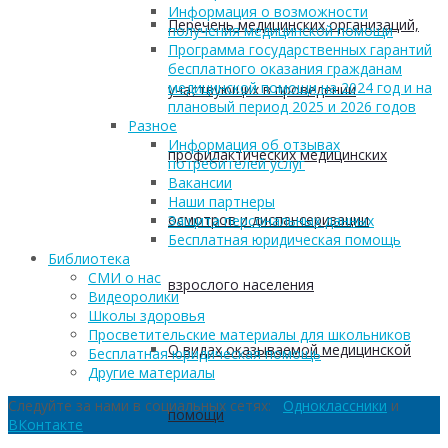
Информация о возможности
Перечень медицинских организаций,
получения медицинской помощи
Программа государственных гарантий
бесплатного оказания гражданам
медицинской помощи на 2024 год и на
участвующих в проведении
плановый период 2025 и 2026 годов
Разное
Информация об отзывах
профилактических медицинских
потребителей услуг
Вакансии
Наши партнеры
осмотров и диспансеризации
Защита персональных данных
Бесплатная юридическая помощь
Библиотека
СМИ о нас
взрослого населения
Видеоролики
Школы здоровья
Просветительские материалы для школьников
О видах оказываемой медицинской
Бесплатная юридическая помощь
Другие материалы
Следуйте за нами в социальных сетях:
Одноклассники
и
помощи
ВКонтакте