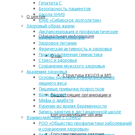
Гепатита С
Безопасность пациентов
Школа ХНИЗ
О центре
Клуб «Сибирское долголетие»
Здоровый образ жизни
Диспансеризация и профилактические
Официальная информация
медицинские осмотры
Здоровое питание
Физическая активность и здоровье
Производственная гимнастика
О нас
Стресс и здоровье
Сохранение мужского здоровья
Академия здоровья
Структура ККЦОЗ и МП
Основы здоровья и предупреждения
лишнего веса
Пищевые привычки подростков
Вред курения
Вышестоящие организации и
Мифы о диабете
Курение во время беременности
Запись занятия в дистанционной школе
контролирующие органы
Взаимодействие с СОНКО
РОО «Общество профилактики заболеваний
и сохранения здоровья»
Государственное задание
Реестр социально ориентированных