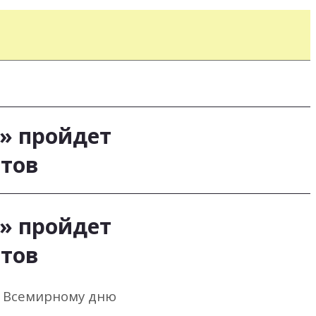
е» пройдет
ьтов
е» пройдет
ьтов
я Всемирному дню