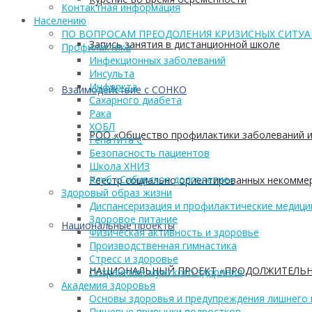
Контактная информация
Населению
ПО ВОПРОСАМ ПРЕОДОЛЕНИЯ КРИЗИСНЫХ СИТУ
Запись занятия в дистанционной школе
Профилактика
Инфекционных заболеваний
Инсульта
Инфаркта
Взаимодействие с СОНКО
Сахарного диабета
Рака
ХОБЛ
РОО «Общество профилактики заболеваний и
Гепатита С
Безопасность пациентов
Школа ХНИЗ
Клуб «Сибирское долголетие»
Реестр социально ориентированных некоммер
Здоровый образ жизни
Диспансеризация и профилактические медици
Здоровое питание
Национальные проекты
Физическая активность и здоровье
Производственная гимнастика
Стресс и здоровье
НАЦИОНАЛЬНЫЙ ПРОЕКТ «ПРОДОЛЖИТЕЛЬН
Сохранение мужского здоровья
Академия здоровья
Основы здоровья и предупреждения лишнего 
Пищевые привычки подростков