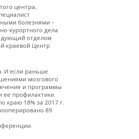
того центра,
пециалист
рными болезнями –
но-курортного дела
ведующий отделом
ий краевой Центр
. И если раньше
рушениями мозгового
лечение и программы
и ее профилактике.
о краю 18% за 2017 г.
прооперировано 89
нференции.