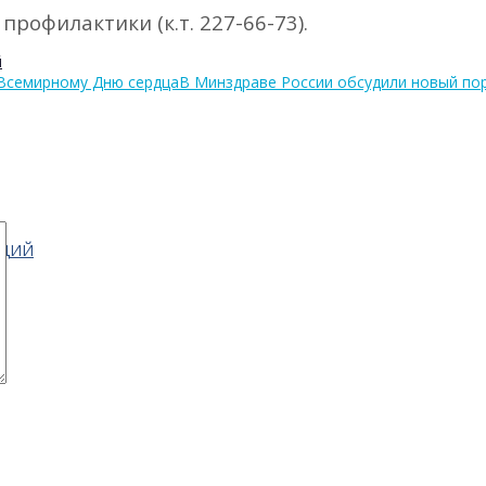
рофилактики (к.т. 227-66-73).
й
Всемирному Дню сердца
В Минздраве России обсудили новый по
АЦИЙ