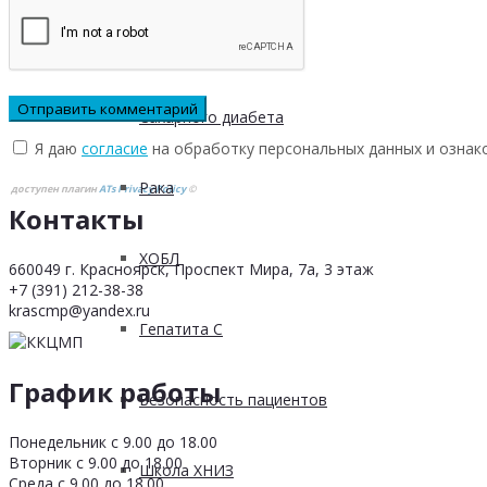
Инфаркта
Сахарного диабета
Я даю
согласие
на обработку персональных данных и ознак
Рака
доступен плагин
ATs Privacy Policy
©
Контакты
ХОБЛ
660049 г. Красноярск, Проспект Мира, 7а, 3 этаж
+7 (391) 212-38-38
krascmp@yandex.ru
Гепатита С
График работы
Безопасность пациентов
Понедельник с 9.00 до 18.00
Вторник с 9.00 до 18.00
Школа ХНИЗ
Среда с 9.00 до 18.00