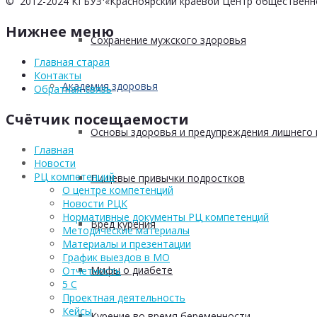
© 2012-2024 КГБУЗ «Красноярский краевой Центр общественн
Нижнее меню
Сохранение мужского здоровья
Главная старая
Контакты
Академия здоровья
Обратная связь
Счётчик посещаемости
Основы здоровья и предупреждения лишнего 
Главная
Новости
РЦ компетенций
Пищевые привычки подростков
О центре компетенций
Новости РЦК
Нормативные документы РЦ компетенций
Вред курения
Методические материалы
Материалы и презентации
График выездов в МО
Мифы о диабете
Отчетность
5 С
Проектная деятельность
Кейсы
Курение во время беременности