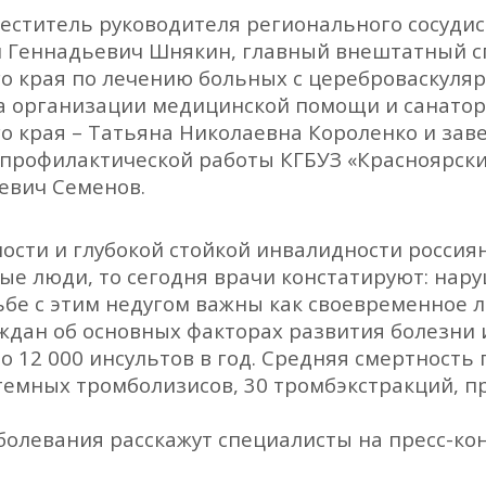
меститель руководителя регионального сосудис
л Геннадьевич Шнякин, главный внештатный с
о края по лечению больных с цереброваскуля
ла организации медицинской помощи и санатор
о края – Татьяна Николаевна Короленко и за
профилактической работы КГБУЗ «Красноярск
евич Семенов.
сти и глубокой стойкой инвалидности россиян
илые люди, то сегодня врачи констатируют: на
ьбе с этим недугом важны как своевременное 
дан об основных факторах развития болезни 
 12 000 инсультов в год. Средняя смертность п
стемных тромболизисов, 30 тромбэкстракций, 
болевания расскажут специалисты на пресс-ко