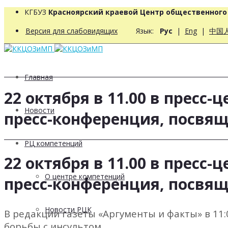
КГБУЗ
Красноярский краевой Центр общественног
Версия для слабовидящих
Язык:
Рус
|
Eng
|
中国
Главная
22 октября в 11.00 в пресс
Новости
пресс-конференция, посвя
РЦ компетенций
22 октября в 11.00 в пресс
О центре компетенций
пресс-конференция, посвя
Новости РЦК
В редакции газеты «Аргументы и факты» в 11
борьбы с инсультом.