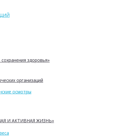
АЦИЙ
 сохранения здоровья»
ческих организаций
нские осмотры
АЯ И АКТИВНАЯ ЖИЗНЬ»
веса