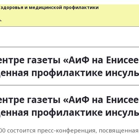
о здоровья и медицинской профилактики
人
-центре газеты «АиФ на Енисе
щенная профилактике инсул
-центре газеты «АиФ на Енисе
щенная профилактике инсул
:00 состоится пресс-конференция, посвященна