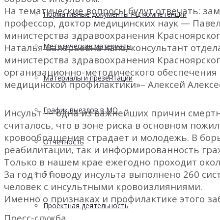
На тематические вопросы будут отвечать: за
Нормативные документы РЦ компетенций
профессор, доктор медицинских наук — Паве
министерства здравоохранения Красноярског
Наталья Валерьевна Хало, консультант отде
Методические материалы
министерства здравоохранения Красноярског
организационно-методического обеспечения 
Материалы и презентации
медицинской профилактики»– Алексей Алексе
График выездов в МО
Инсульт — одна из важнейших причин смертно
считалось, что в зоне риска в основном пож
кровообращения страдает и молодежь. В бор
Отчетность
реабилитации, так и информированность граж
Только в нашем крае ежегодно проходит около
За год по поводу инсульта выполнено 260 си
5 С
человек с инсультными кровоизлияниями.
Именно о признаках и профилактике этого за
Проектная деятельность
Пресс-служба