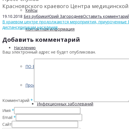
Красноярского краевого Центра медицинской п
Кейсы
19.10.2018
Без рубрики
Юрий Загороднев
Оставить комментари
В краевом центре продолжаются мероприятия, приуроченные 
диспансеризации населения
Контактная информация
Добавить комментарий
Населению
Ваш электронный адрес не будет опубликован.
ПО ВОПРОСАМ ПРЕОДОЛЕНИЯ КРИЗИСНЫХ СИТУ
Профилактика
Комментарий
*
Инфекционных заболеваний
Имя
*
Email
*
Инсульта
Сайт