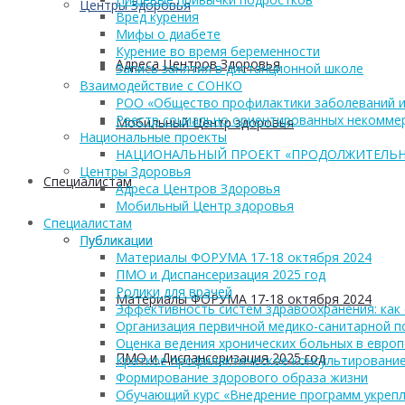
Центры Здоровья
Вред курения
Мифы о диабете
Курение во время беременности
Адреса Центров Здоровья
Запись занятия в дистанционной школе
Взаимодействие с СОНКО
РОО «Общество профилактики заболеваний и
Реестр социально ориентированных некоммер
Мобильный Центр здоровья
Национальные проекты
НАЦИОНАЛЬНЫЙ ПРОЕКТ «ПРОДОЛЖИТЕЛЬН
Центры Здоровья
Cпециалистам
Адреса Центров Здоровья
Мобильный Центр здоровья
Cпециалистам
Публикации
Публикации
Материалы ФОРУМА 17-18 октября 2024
ПМО и Диспансеризация 2025 год
Ролики для врачей
Материалы ФОРУМА 17-18 октября 2024
Эффективность систем здравоохранения: как 
Организация первичной медико-санитарной 
Оценка ведения хронических больных в европ
ПМО и Диспансеризация 2025 год
Краткое профилактическое консультирование
Формирование здорового образа жизни
Обучающий курс «Внедрение программ укрепл