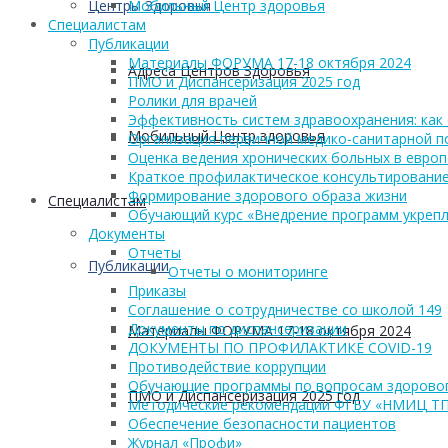
Центры Здоровья
Мобильный Центр здоровья
Cпециалистам
Публикации
Материалы ФОРУМА 17-18 октября 2024
Адреса Центров Здоровья
ПМО и Диспансеризация 2025 год
Ролики для врачей
Эффективность систем здравоохранения: как 
Мобильный Центр здоровья
Организация первичной медико-санитарной 
Оценка ведения хронических больных в европ
Краткое профилактическое консультирование
Формирование здорового образа жизни
Cпециалистам
Обучающий курс «Внедрение программ укрепл
Документы
Отчеты
Публикации
Отчеты о мониторинге
Приказы
Соглашение о сотрудничестве со школой 149
Документы по диспансеризации
Материалы ФОРУМА 17-18 октября 2024
ДОКУМЕНТЫ ПО ПРОФИЛАКТИКЕ COVID-19
Противодействие коррупции
Обучающие программы по вопросам здоровог
ПМО и Диспансеризация 2025 год
Методические рекомендации ФГБУ «НМИЦ Т
Обеспечение безопасности пациентов
Журнал «Профи»