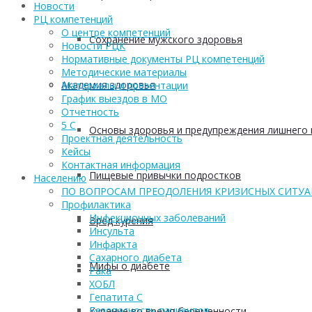
Новости
РЦ компетенций
О центре компетенций
Сохранение мужского здоровья
Новости РЦК
Нормативные документы РЦ компетенций
Методические материалы
Академия здоровья
Материалы и презентации
График выездов в МО
Отчетность
5 С
Основы здоровья и предупреждения лишнего 
Проектная деятельность
Кейсы
Контактная информация
Пищевые привычки подростков
Населению
ПО ВОПРОСАМ ПРЕОДОЛЕНИЯ КРИЗИСНЫХ СИТУ
Профилактика
Инфекционных заболеваний
Вред курения
Инсульта
Инфаркта
Сахарного диабета
Мифы о диабете
Рака
ХОБЛ
Гепатита С
Безопасность пациентов
Курение во время беременности