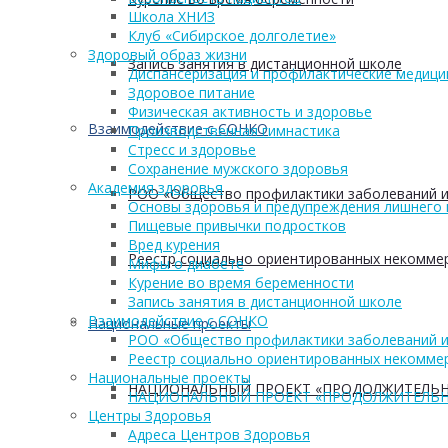
Школа ХНИЗ
Клуб «Сибирское долголетие»
Здоровый образ жизни
Запись занятия в дистанционной школе
Диспансеризация и профилактические медици
Здоровое питание
Физическая активность и здоровье
Взаимодействие с СОНКО
Производственная гимнастика
Стресс и здоровье
Сохранение мужского здоровья
Академия здоровья
РОО «Общество профилактики заболеваний и
Основы здоровья и предупреждения лишнего 
Пищевые привычки подростков
Вред курения
Реестр социально ориентированных некоммер
Мифы о диабете
Курение во время беременности
Запись занятия в дистанционной школе
Взаимодействие с СОНКО
Национальные проекты
РОО «Общество профилактики заболеваний и
Реестр социально ориентированных некоммер
Национальные проекты
НАЦИОНАЛЬНЫЙ ПРОЕКТ «ПРОДОЛЖИТЕЛЬН
НАЦИОНАЛЬНЫЙ ПРОЕКТ «ПРОДОЛЖИТЕЛЬН
Центры Здоровья
Адреса Центров Здоровья