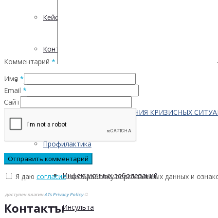
Кейсы
Контактная информация
Комментарий
*
Имя
*
Населению
Email
*
Сайт
ПО ВОПРОСАМ ПРЕОДОЛЕНИЯ КРИЗИСНЫХ СИТУ
Профилактика
Инфекционных заболеваний
Я даю
согласие
на обработку персональных данных и ознак
доступен плагин
ATs Privacy Policy
©
Контакты
Инсульта