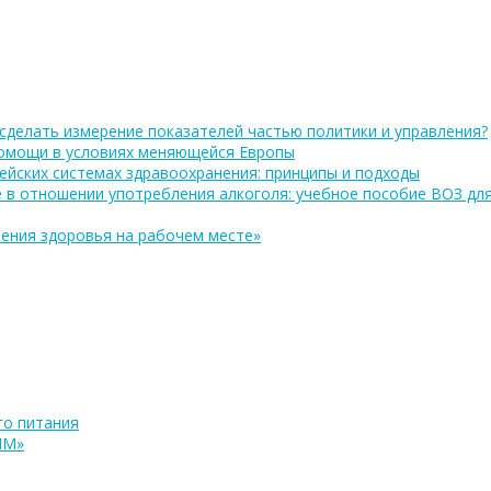
сделать измерение показателей частью политики и управления?
помощи в условиях меняющейся Европы
ейских системах здравоохранения: принципы и подходы
 в отношении употребления алкоголя: учебное пособие ВОЗ дл
ения здоровья на рабочем месте»
о питания
ПМ»