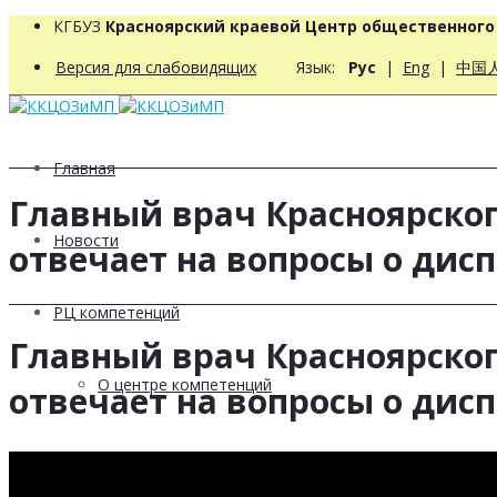
КГБУЗ
Красноярский краевой Центр общественног
Версия для слабовидящих
Язык:
Рус
|
Eng
|
中国
Главная
Главный врач Красноярско
Новости
отвечает на вопросы о дис
РЦ компетенций
Главный врач Красноярско
О центре компетенций
отвечает на вопросы о дис
Новости РЦК