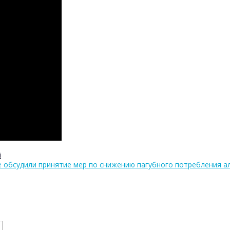
й
е обсудили принятие мер по снижению пагубного потребления а