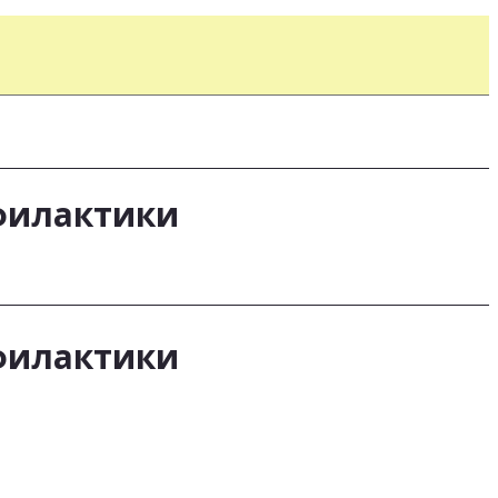
филактики
филактики