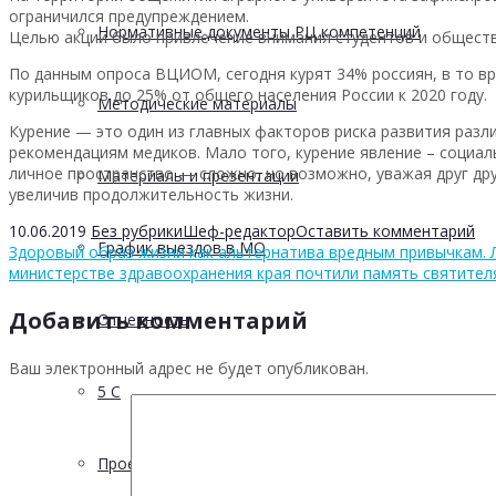
ограничился предупреждением.
Нормативные документы РЦ компетенций
Целью акции было привлечение внимания студентов и обществ
По данным опроса ВЦИОМ, сегодня курят 34% россиян, в то вр
курильщиков до 25% от общего населения России к 2020 году.
Методические материалы
Курение — это один из главных факторов риска развития разл
рекомендациям медиков. Мало того, курение явление – социа
личное пространство — сложно, но возможно, уважая друг дру
Материалы и презентации
увеличив продолжительность жизни.
10.06.2019
Без рубрики
Шеф-редактор
Оставить комментарий
График выездов в МО
Здоровый образ жизни как альтернатива вредным привычкам. 
министерстве здравоохранения края почтили память святител
Добавить комментарий
Отчетность
Ваш электронный адрес не будет опубликован.
5 С
Проектная деятельность