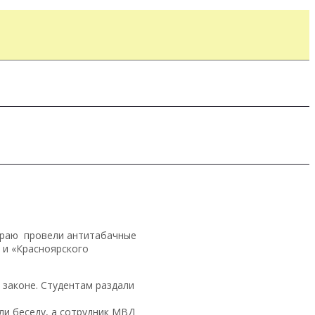
 краю провели антитабачные
 и «Красноярского
законе. Студентам раздали
и беседу, а сотрудник МВД