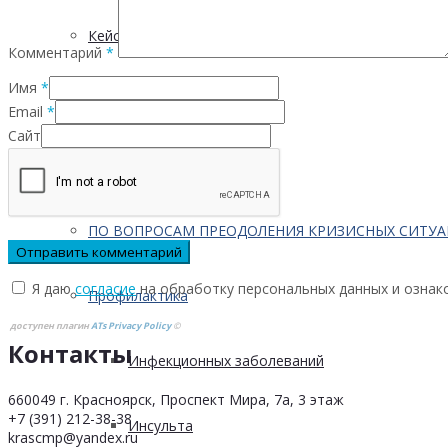
Кейсы
Комментарий
*
Имя
*
Контактная информация
Email
*
Сайт
Населению
ПО ВОПРОСАМ ПРЕОДОЛЕНИЯ КРИЗИСНЫХ СИТУ
Я даю
согласие
на обработку персональных данных и ознак
Профилактика
доступен плагин
ATs Privacy Policy
©
Контакты
Инфекционных заболеваний
660049 г. Красноярск, Проспект Мира, 7а, 3 этаж
+7 (391) 212-38-38
Инсульта
krascmp@yandex.ru