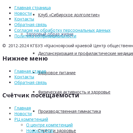
Главная страница
Новости
Клуб «Сибирское долголетие»
Контакты
Обратная связь
Согласие на обработку персоональных данных
Здоровый образ жизни
Политика конфидициальности
© 2012-2024 КГБУЗ «Красноярский краевой Центр общественн
Диспансеризация и профилактические медици
Нижнее меню
Главная старая
Здоровое питание
Контакты
Обратная связь
Физическая активность и здоровье
Счётчик посещаемости
Главная
Производственная гимнастика
Новости
РЦ компетенций
О центре компетенций
Стресс и здоровье
Новости РЦК