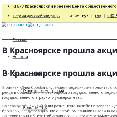
КГБУЗ
Красноярский краевой Центр общественног
Версия для слабовидящих
Язык:
Рус
|
Eng
|
中国
Главная
В Красноярске прошла акц
Новости
В Красноярске прошла акц
РЦ компетенций
В рамках «Дней борьбы с курением» медицинские волонтеры 
О центре компетенций
рейды в общежитиях «Красноярского государственного медици
государственного аграрного университета».
На этажах общежитий были размещены наклейки о запрете ку
Новости РЦК
брошюры, предупреждающие о пагубном влиянии никотина на 
На территории общежитий аграрного университета зафиксиров