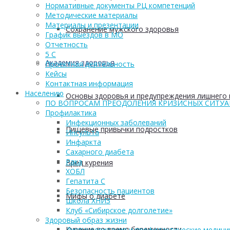
Нормативные документы РЦ компетенций
Методические материалы
Материалы и презентации
Сохранение мужского здоровья
График выездов в МО
Отчетность
5 С
Академия здоровья
Проектная деятельность
Кейсы
Контактная информация
Населению
Основы здоровья и предупреждения лишнего 
ПО ВОПРОСАМ ПРЕОДОЛЕНИЯ КРИЗИСНЫХ СИТУ
Профилактика
Инфекционных заболеваний
Пищевые привычки подростков
Инсульта
Инфаркта
Сахарного диабета
Рака
Вред курения
ХОБЛ
Гепатита С
Безопасность пациентов
Мифы о диабете
Школа ХНИЗ
Клуб «Сибирское долголетие»
Здоровый образ жизни
Курение во время беременности
Диспансеризация и профилактические медици