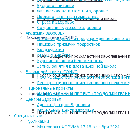
Здоровое питание
Физическая активность и здоровье
Производственная гимнастика
Запись занятия в дистанционной школе
Стресс и здоровье
Сохранение мужского здоровья
Академия здоровья
Взаимодействие с СОНКО
Основы здоровья и предупреждения лишнего 
Пищевые привычки подростков
Вред курения
Мифы о диабете
РОО «Общество профилактики заболеваний и
Курение во время беременности
Запись занятия в дистанционной школе
Взаимодействие с СОНКО
Реестр социально ориентированных некоммер
РОО «Общество профилактики заболеваний и
Реестр социально ориентированных некоммер
Национальные проекты
НАЦИОНАЛЬНЫЙ ПРОЕКТ «ПРОДОЛЖИТЕЛЬН
Национальные проекты
Центры Здоровья
Адреса Центров Здоровья
Мобильный Центр здоровья
НАЦИОНАЛЬНЫЙ ПРОЕКТ «ПРОДОЛЖИТЕЛЬН
Cпециалистам
Публикации
Материалы ФОРУМА 17-18 октября 2024