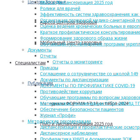
Центры Здоровья
ПМО и Диспансеризация 2025 год
Ролики для врачей
Эффективность систем здравоохранения: как 
Организация первичной медико-санитарной 
Адреса Центров Здоровья
Оценка ведения хронических больных в европ
Краткое профилактическое консультирование
Формирование здорового образа жизни
Мобильный Центр здоровья
Обучающий курс «Внедрение программ укрепл
Документы
Отчеты
Отчеты о мониторинге
Cпециалистам
Приказы
Соглашение о сотрудничестве со школой 149
Документы по диспансеризации
Публикации
ДОКУМЕНТЫ ПО ПРОФИЛАКТИКЕ COVID-19
Противодействие коррупции
Обучающие программы по вопросам здоровог
Материалы ФОРУМА 17-18 октября 2024
Методические рекомендации ФГБУ «НМИЦ Т
Обеспечение безопасности пациентов
Журнал «Профи»
Методические рекомендации
ПМО и Диспансеризация 2025 год
Диспансеризация и профилактические осмот
Диспансерное наблюдение
Профилактика ХНИЗ и формирование ЗОЖ