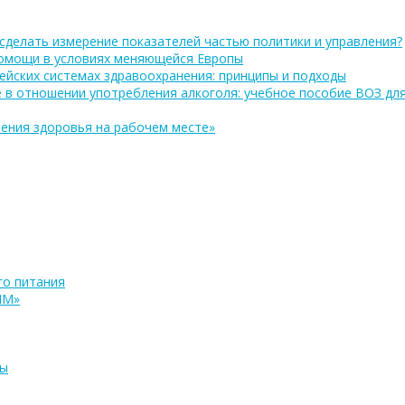
сделать измерение показателей частью политики и управления?
помощи в условиях меняющейся Европы
ейских системах здравоохранения: принципы и подходы
 в отношении употребления алкоголя: учебное пособие ВОЗ дл
ения здоровья на рабочем месте»
о питания
ПМ»
ры