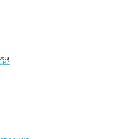
веса
АЦИЙ
нские осмотры