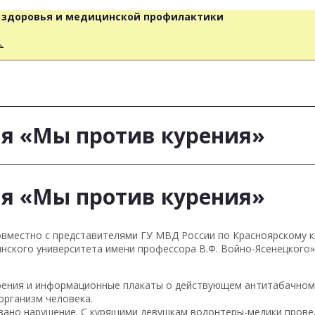
о здоровья и медицинской профилактики
人
ия «Мы против курения»
ия «Мы против курения»
совместно с представителями ГУ МВД России по Красноярскому
нского университета имени профессора В.Ф. Войно-Ясенецкого»
рения и информационные плакаты о действующем антитабачном 
организм человека.
ано нарушение. С курящими девушкам волонтеры-медики провел