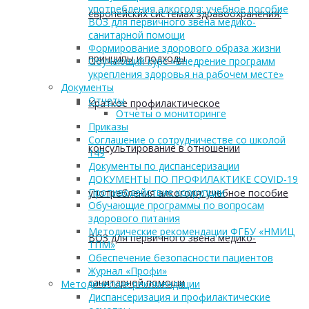
употребления алкоголя: учебное пособие
европейских системах здравоохранения:
ВОЗ для первичного звена медико-
санитарной помощи
Формирование здорового образа жизни
принципы и подходы
Обучающий курс «Внедрение программ
укрепления здоровья на рабочем месте»
Документы
Отчеты
Краткое профилактическое
Отчеты о мониторинге
Приказы
Соглашение о сотрудничестве со школой
консультирование в отношении
149
Документы по диспансеризации
ДОКУМЕНТЫ ПО ПРОФИЛАКТИКЕ COVID-19
Противодействие коррупции
употребления алкоголя: учебное пособие
Обучающие программы по вопросам
здорового питания
Методические рекомендации ФГБУ «НМИЦ
ВОЗ для первичного звена медико-
ТПМ»
Обеспечение безопасности пациентов
Журнал «Профи»
санитарной помощи
Методические рекомендации
Диспансеризация и профилактические