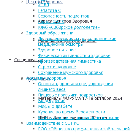
Центры Здоровья
ХОБЛ
Гепатита С
Безопасность пациентов
Адреса Центров Здоровья
Школа ХНИЗ
Клуб «Сибирское долголетие»
Здоровый образ жизни
Диспансеризация и профилактические
Мобильный Центр здоровья
медицинские осмотры
Здоровое питание
Физическая активность и здоровье
Cпециалистам
Производственная гимнастика
Стресс и здоровье
Сохранение мужского здоровья
Академия здоровья
Публикации
Основы здоровья и предупреждения
лишнего веса
Пищевые привычки подростков
Материалы ФОРУМА 17-18 октября 2024
Вред курения
Мифы о диабете
Курение во время беременности
ПМО и Диспансеризация 2025 год
Запись занятия в дистанционной школе
Взаимодействие с СОНКО
РОО «Общество профилактики заболеваний