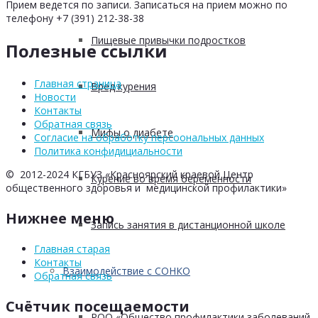
Прием ведется по записи. Записаться на прием можно по
телефону +7 (391) 212-38-38
Пищевые привычки подростков
Полезные ссылки
Главная страница
Вред курения
Новости
Контакты
Обратная связь
Мифы о диабете
Согласие на обработку персоональных данных
Политика конфидициальности
© 2012-2024 КГБУЗ «Красноярский краевой Центр
Курение во время беременности
общественного здоровья и медицинской профилактики»
Нижнее меню
Запись занятия в дистанционной школе
Главная старая
Контакты
Взаимодействие с СОНКО
Обратная связь
Счётчик посещаемости
РОО «Общество профилактики заболеваний