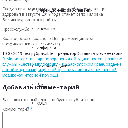
Следующим пунктом назначения мобильного центра
Инфекционных заболеваний
здоровья в августе 2019 года станет село Таловка
Большемуртинского района.
Инсульта
Пресс-служба
Красноярского краевого Центра медицинской
профилактики (к.т. 227-66-73)
Инфаркта
10.07.2019
Без рубрики
Шеф-редактор
Оставить комментарий
В Министерстве здравоохранения обсудили проект развития
службы «Сестер милосердия» в Красноярском крае
Создание
Сахарного диабета
новой модели медицинской организации оказания первой
медико-санитарной помощи
Рака
Добавить комментарий
Ваш электронный адрес не будет опубликован.
ХОБЛ
Комментарий
*
Гепатита С