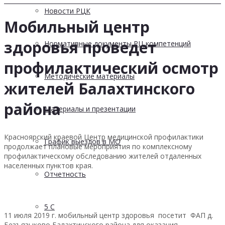
Новости РЦК
Мобильный центр
здоровья проведет
Нормативные документы РЦ компетенций
профилактический осмотр
Методические материалы
жителей Балахтинского
района
Материалы и презентации
Красноярский краевой Центр медицинской профилактики
График выездов в МО
продолжает плановые мероприятия по комплексному
профилактическому обследованию жителей отдаленных
населенных пунктов края.
Отчетность
5 С
11 июля 2019 г. мобильный центр здоровья посетит ФАП д.
Безъязыково Балахтинского района для оказания