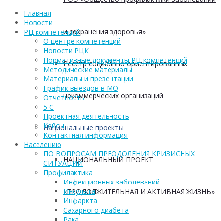
Главная
Новости
и сохранения здоровья»
РЦ компетенций
О центре компетенций
Новости РЦК
Нормативные документы РЦ компетенций
Реестр социально ориентированных
Методические материалы
Материалы и презентации
График выездов в МО
некоммерческих организаций
Отчетность
5 С
Проектная деятельность
Кейсы
Национальные проекты
Контактная информация
Населению
ПО ВОПРОСАМ ПРЕОДОЛЕНИЯ КРИЗИСНЫХ
НАЦИОНАЛЬНЫЙ ПРОЕКТ
СИТУАЦИЙ
Профилактика
Инфекционных заболеваний
Инсульта
«ПРОДОЛЖИТЕЛЬНАЯ И АКТИВНАЯ ЖИЗНЬ»
Инфаркта
Сахарного диабета
Рака