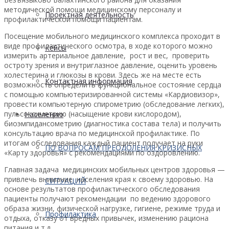
методической помощи медицинскому персоналу и
Проектная деятельность
профилактической помощи пациентам.
Посещение мобильного медицинского комплекса проходит в
виде профилактического осмотра, в ходе которого можно
Кейсы
измерить артериальное давление, рост и вес, проверить
остроту зрения и внутриглазное давление, оценить уровень
холестерина и глюкозы в крови. Здесь же на месте есть
Контактная информация
возможность определить функциональное состояние сердца
с помощью компьютеризированной системы «Кардиовизор»,
провести компьютерную спирометрию (обследование легких),
пульсоксиметрию (насыщение крови кислородом),
Населению
биоэмпидансометрию (диагностика состава тела) и получить
консультацию врача по медицинской профилактике. По
итогам обследования каждый пациент получает на руки
ПО ВОПРОСАМ ПРЕОДОЛЕНИЯ КРИЗИСНЫХ
«Карту здоровья» с рекомендациями по оздоровлению.
Главная задача медицинских мобильных центров здоровья —
привлечь внимание населения края к своему здоровью. На
СИТУАЦИЙ
основе результатов профилактического обследования
пациенты получают рекомендации по ведению здорового
образа жизни, физической нагрузке, гигиене, режиме труда и
Профилактика
отдыха, отказу от вредных привычек, изменению рациона
питания и т.д.