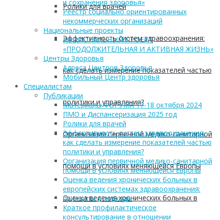
и сохранения здоровья»
Ролики для врачей
Реестр социально ориентированных
некоммерческих организаций
Национальные проекты
Эффективность систем здравоохранения:
НАЦИОНАЛЬНЫЙ ПРОЕКТ
«ПРОДОЛЖИТЕЛЬНАЯ И АКТИВНАЯ ЖИЗНЬ»
Центры Здоровья
Адреса Центров Здоровья
как сделать измерение показателей частью
Мобильный Центр здоровья
Cпециалистам
Публикации
политики и управления?
Материалы ФОРУМА 17-18 октября 2024
ПМО и Диспансеризация 2025 год
Ролики для врачей
Эффективность систем здравоохранения:
Организация первичной медико-санитарной
как сделать измерение показателей частью
политики и управления?
Организация первичной медико-санитарной
помощи в условиях меняющейся Европы
помощи в условиях меняющейся Европы
Оценка ведения хронических больных в
европейских системах здравоохранения:
Оценка ведения хронических больных в
принципы и подходы
Краткое профилактическое
консультирование в отношении