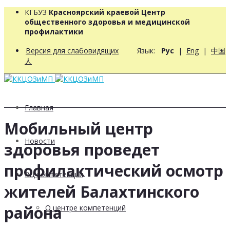
КГБУЗ
Красноярский краевой Центр
общественного здоровья и медицинской
профилактики
Версия для слабовидящих
Язык:
Рус
|
Eng
|
中国
人
Главная
Мобильный центр
Новости
здоровья проведет
профилактический осмотр
РЦ компетенций
жителей Балахтинского
района
О центре компетенций