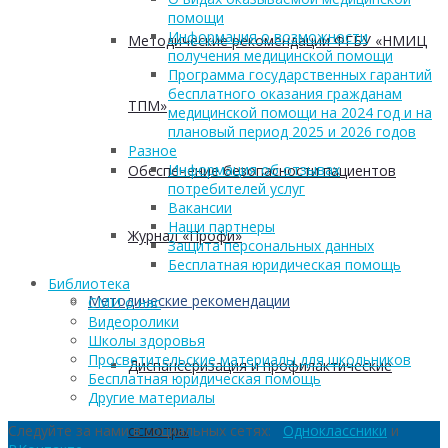
помощи
Информация о возможности
Методические рекомендации ФГБУ «НМИЦ
получения медицинской помощи
Программа государственных гарантий
бесплатного оказания гражданам
ТПМ»
медицинской помощи на 2024 год и на
плановый период 2025 и 2026 годов
Разное
Информация об отзывах
Обеспечение безопасности пациентов
потребителей услуг
Вакансии
Наши партнеры
Журнал «Профи»
Защита персональных данных
Бесплатная юридическая помощь
Библиотека
Методические рекомендации
СМИ о нас
Видеоролики
Школы здоровья
Просветительские материалы для школьников
Диспансеризация и профилактические
Бесплатная юридическая помощь
Другие материалы
осмотры
Следуйте за нами в социальных сетях:
Одноклассники
и