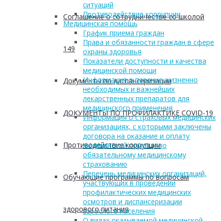
ситуаций
Противодействие коррупции
Соглашение о сотрудничестве со школой
Медицинская помощь
График приема граждан
Права и обязанности граждан в сфере
149
охраны здоровья
Показатели доступности и качества
медицинской помощи
Информация о перечне жизненно
Документы по диспансеризации
необходимых и важнейших
лекарственных препаратов для
медицинского применения
ДОКУМЕНТЫ ПО ПРОФИЛАКТИКЕ COVID-19
Информация о страховых медицинских
организациях, с которыми заключены
договора на оказание и оплату
Противодействие коррупции
медицинской помощи по
обязательному медицинскому
страхованию
Перечень медицинских организаций,
Обучающие программы по вопросам
участвующих в проведении
профилактических медицинских
осмотров и диспансеризации
здорового питания
взрослого населения
О видах оказываемой медицинской