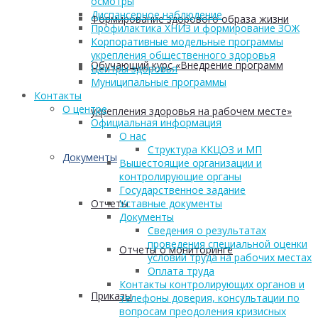
осмотры
Диспансерное наблюдение
Формирование здорового образа жизни
Профилактика ХНИЗ и формирование ЗОЖ
Корпоративные модельные программы
укрепления общественного здоровья
Обучающий курс «Внедрение программ
Центры здоровья
Муниципальные программы
Контакты
О центре
укрепления здоровья на рабочем месте»
Официальная информация
О нас
Структура ККЦОЗ и МП
Документы
Вышестоящие организации и
контролирующие органы
Государственное задание
Отчеты
Уставные документы
Документы
Сведения о результатах
проведения специальной оценки
Отчеты о мониторинге
условий труда на рабочих местах
Оплата труда
Контакты контролирующих органов и
Приказы
телефоны доверия, консультации по
вопросам преодоления кризисных