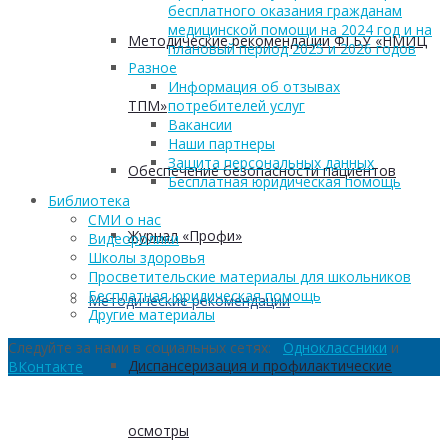
бесплатного оказания гражданам
медицинской помощи на 2024 год и на
Методические рекомендации ФГБУ «НМИЦ
плановый период 2025 и 2026 годов
Разное
Информация об отзывах
ТПМ»
потребителей услуг
Вакансии
Наши партнеры
Защита персональных данных
Обеспечение безопасности пациентов
Бесплатная юридическая помощь
Библиотека
СМИ о нас
Журнал «Профи»
Видеоролики
Школы здоровья
Просветительские материалы для школьников
Бесплатная юридическая помощь
Методические рекомендации
Другие материалы
Следуйте за нами в социальных сетях:
Одноклассники
и
Диспансеризация и профилактические
ВКонтакте
осмотры