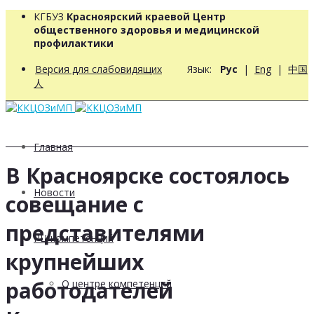
КГБУЗ
Красноярский краевой Центр
общественного здоровья и медицинской
профилактики
Версия для слабовидящих
Язык:
Рус
|
Eng
|
中国
人
Главная
В Красноярске состоялось
Новости
совещание с
представителями
РЦ компетенций
крупнейших
работодателей
О центре компетенций