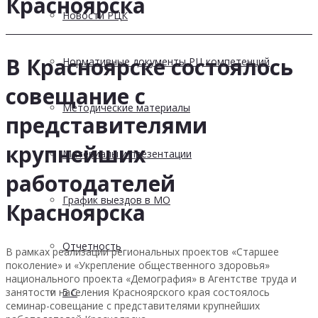
Красноярска
Новости РЦК
В Красноярске состоялось
Нормативные документы РЦ компетенций
совещание с
Методические материалы
представителями
крупнейших
Материалы и презентации
работодателей
График выездов в МО
Красноярска
Отчетность
В рамках реализации региональных проектов «Старшее
поколение» и «Укрепление общественного здоровья»
национального проекта «Демография» в Агентстве труда и
занятости населения Красноярского края состоялось
5 С
семинар-совещание с представителями крупнейших