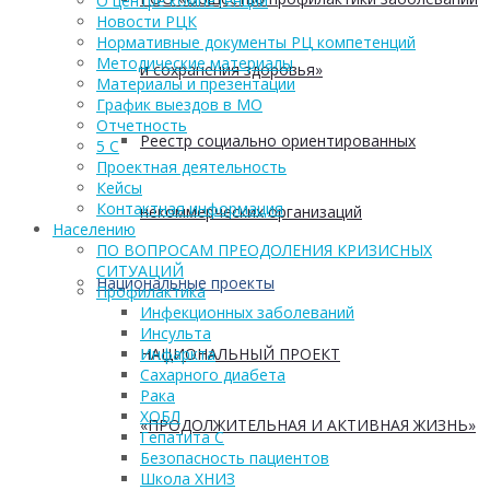
О центре компетенций
Новости РЦК
Нормативные документы РЦ компетенций
Методические материалы
и сохранения здоровья»
Материалы и презентации
График выездов в МО
Отчетность
Реестр социально ориентированных
5 С
Проектная деятельность
Кейсы
Контактная информация
некоммерческих организаций
Населению
ПО ВОПРОСАМ ПРЕОДОЛЕНИЯ КРИЗИСНЫХ
СИТУАЦИЙ
Национальные проекты
Профилактика
Инфекционных заболеваний
Инсульта
НАЦИОНАЛЬНЫЙ ПРОЕКТ
Инфаркта
Сахарного диабета
Рака
ХОБЛ
«ПРОДОЛЖИТЕЛЬНАЯ И АКТИВНАЯ ЖИЗНЬ»
Гепатита С
Безопасность пациентов
Школа ХНИЗ