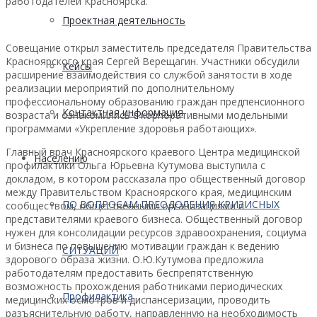
работодателей Красноярска.
Проектная деятельность
Совещание открыл заместитель председателя Правительства
Красноярского края Сергей Верещагин. Участники обсудили
Кейсы
расширение взаимодействия со службой занятости в ходе
реализации мероприятий по дополнительному
профессиональному образованию граждан предпенсионного
Контактная информация
возраста и ознакомились с корпоративными модельными
программами «Укрепление здоровья работающих».
Главный врач Красноярского краевого Центра медицинской
Населению
профилактики Ольга Юрьевна Кутумова выступила с
докладом, в котором рассказала про общественный договор
между Правительством Красноярского края, медицинским
ПО ВОПРОСАМ ПРЕОДОЛЕНИЯ КРИЗИСНЫХ
сообществом, общественными организациями и
представителями краевого бизнеса. Общественный договор
нужен для консолидации ресурсов здравоохранения, социума
и бизнеса по повышению мотивации граждан к ведению
СИТУАЦИЙ
здорового образа жизни. О.Ю.Кутумова предложила
работодателям предоставить беспрепятственную
возможность прохождения работниками периодических
Профилактика
медицинских осмотров и диспансеризации, проводить
разъяснительную работу, направленную на необходимость