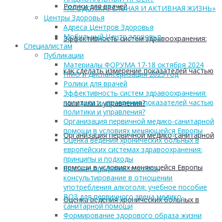
Ролики для врачей
«ПРОДОЛЖИТЕЛЬНАЯ И АКТИВНАЯ ЖИЗНЬ»
Центры Здоровья
Адреса Центров Здоровья
Мобильный Центр здоровья
Эффективность систем здравоохранения:
Cпециалистам
Публикации
Материалы ФОРУМА 17-18 октября 2024
как сделать измерение показателей частью
ПМО и Диспансеризация 2025 год
Ролики для врачей
Эффективность систем здравоохранения:
как сделать измерение показателей частью
политики и управления?
политики и управления?
Организация первичной медико-санитарной
помощи в условиях меняющейся Европы
Организация первичной медико-санитарной
Оценка ведения хронических больных в
европейских системах здравоохранения:
принципы и подходы
помощи в условиях меняющейся Европы
Краткое профилактическое
консультирование в отношении
употребления алкоголя: учебное пособие
ВОЗ для первичного звена медико-
Оценка ведения хронических больных в
санитарной помощи
Формирование здорового образа жизни