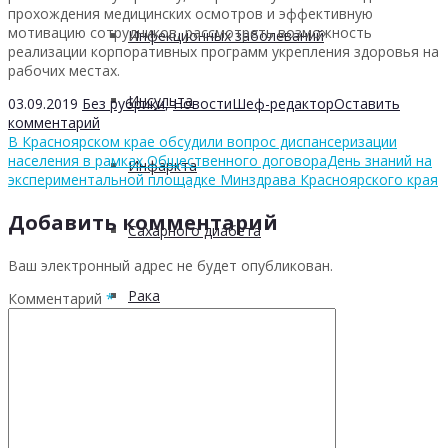
прохождения медицинских осмотров и эффективную
мотивацию сотрудников, рассмотреть возможность
Инфекционных заболеваний
реализации корпоративных программ укрепления здоровья на
рабочих местах.
Инсульта
03.09.2019
Без рубрики
,
Новости
Шеф-редактор
Оставить
комментарий
В Красноярском крае обсудили вопрос диспансеризации
населения в рамках Общественного договора
День знаний на
Инфаркта
экспериментальной площадке Минздрава Красноярского края
Добавить комментарий
Сахарного диабета
Ваш электронный адрес не будет опубликован.
Рака
Комментарий
*
ХОБЛ
Гепатита С