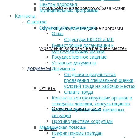
Центры здоровья
Формирование здорового образа жизни
Муниципальные программы
Контакты
О центре
Официальная информация
Обучающий курс «Внедрение программ
О нас
Структура ККЦОЗ и МП
Вышестоящие организации и
укрепления здоровья на рабочем месте»
контролирующие органы
Государственное задание
Уставные документы
Документы
Документы
Сведения о результатах
проведения специальной оценки
условий труда на рабочих местах
Отчеты
Оплата труда
Контакты контролирующих органов и
телефоны доверия, консультации по
Отчеты о мониторинге
вопросам преодоления кризисных
ситуаций
Противодействие коррупции
Медицинская помощь
Приказы
График приема граждан