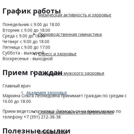
График работы
Физическая активность и здоровье
Понедельник с 9.00 до 18.00
Вторник с 9.00 до 18.00
Производственная гимнастика
Среда с 9.00 до 18.00
Четверг с 9.00 до 18.00
Пятница с 9.00 до 17.00
Суббота - выходной
Стресс и здоровье
Воскресенье - выходной
Прием граждан
Сохранение мужского здоровья
Главный врач
Академия здоровья
Маркина Ольга Леонидовна принимает граждан по средам с
16.00 до 18.00.
Прием ведется по записи. Записаться на прием можно по
Основы здоровья и предупреждения
телефону +7 (391) 212-38-38
Полезные ссылки
лишнего веса