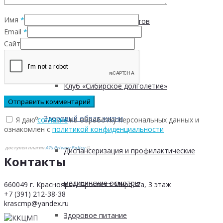
Имя
*
Безопасность пациентов
Email
*
Сайт
Школа ХНИЗ
Клуб «Сибирское долголетие»
Здоровый образ жизни
Я даю
согласие
на обработку персональных данных и
ознакомлен с
политикой конфиденциальности
доступен плагин
ATs Privacy Policy
©
Диспансеризация и профилактические
Контакты
медицинские осмотры
660049 г. Красноярск, Проспект Мира, 7а, 3 этаж
+7 (391) 212-38-38
krascmp@yandex.ru
Здоровое питание