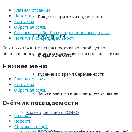
Главная страница
Новости
Пищевые привычки подростков
Контакты
Обратная связь
Согласие на обработку персоональных данных
Вред курения
Политика конфидициальности
© 2012-2024 КГБУЗ «Красноярский краевой Центр
общественного здоровья и медицинской профилактики»
Мифы о диабете
Нижнее меню
Курение во время беременности
Главная старая
Контакты
Обратная связь
Запись занятия в дистанционной школе
Счётчик посещаемости
Взаимодействие с СОНКО
Главная
Новости
РЦ компетенций
РОО «Общество профилактики заболеваний