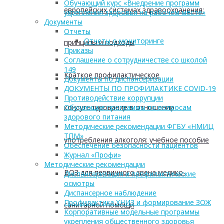
Обучающий курс «Внедрение программ
европейских системах здравоохранения:
укрепления здоровья на рабочем месте»
Документы
Отчеты
Отчеты о мониторинге
принципы и подходы
Приказы
Соглашение о сотрудничестве со школой
149
Краткое профилактическое
Документы по диспансеризации
ДОКУМЕНТЫ ПО ПРОФИЛАКТИКЕ COVID-19
Противодействие коррупции
консультирование в отношении
Обучающие программы по вопросам
здорового питания
Методические рекомендации ФГБУ «НМИЦ
ТПМ»
употребления алкоголя: учебное пособие
Обеспечение безопасности пациентов
Журнал «Профи»
Методические рекомендации
ВОЗ для первичного звена медико-
Диспансеризация и профилактические
осмотры
Диспансерное наблюдение
Профилактика ХНИЗ и формирование ЗОЖ
санитарной помощи
Корпоративные модельные программы
укрепления общественного здоровья