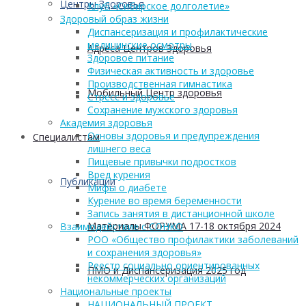
Центры Здоровья
Клуб «Сибирское долголетие»
Здоровый образ жизни
Диспансеризация и профилактические
медицинские осмотры
Адреса Центров Здоровья
Здоровое питание
Физическая активность и здоровье
Производственная гимнастика
Мобильный Центр здоровья
Стресс и здоровье
Сохранение мужского здоровья
Академия здоровья
Основы здоровья и предупреждения
Cпециалистам
лишнего веса
Пищевые привычки подростков
Вред курения
Публикации
Мифы о диабете
Курение во время беременности
Запись занятия в дистанционной школе
Материалы ФОРУМА 17-18 октября 2024
Взаимодействие с СОНКО
РОО «Общество профилактики заболеваний
и сохранения здоровья»
Реестр социально ориентированных
ПМО и Диспансеризация 2025 год
некоммерческих организаций
Национальные проекты
НАЦИОНАЛЬНЫЙ ПРОЕКТ