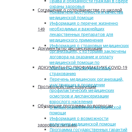
Права и обязанности граждан в сфере
охраны здоровья
Соглашение о сотрудничестве со школой
Показатели доступности и качества
медицинской помощи
Информация о перечне жизненно
необходимых и важнейших
149
лекарственных препаратов для
медицинского применения
Информация о страховых медицинских
Документы по диспансеризации
организациях, с которыми заключены
договора на оказание и оплату
медицинской помощи по
ДОКУМЕНТЫ ПО ПРОФИЛАКТИКЕ COVID-19
обязательному медицинскому
страхованию
Перечень медицинских организаций,
участвующих в проведении
Противодействие коррупции
профилактических медицинских
осмотров и диспансеризации
взрослого населения
Обучающие программы по вопросам
О видах оказываемой медицинской
помощи
Информация о возможности
получения медицинской помощи
здорового питания
Программа государственных гарантий