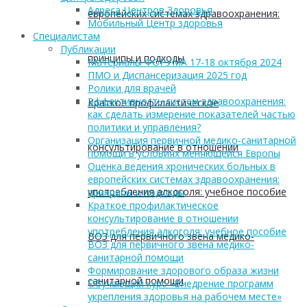
Адреса Центров Здоровья
европейских системах здравоохранения:
Мобильный Центр здоровья
Cпециалистам
Публикации
принципы и подходы
Материалы ФОРУМА 17-18 октября 2024
ПМО и Диспансеризация 2025 год
Ролики для врачей
Эффективность систем здравоохранения:
Краткое профилактическое
как сделать измерение показателей частью
политики и управления?
Организация первичной медико-санитарной
консультирование в отношении
помощи в условиях меняющейся Европы
Оценка ведения хронических больных в
европейских системах здравоохранения:
употребления алкоголя: учебное пособие
принципы и подходы
Краткое профилактическое
консультирование в отношении
употребления алкоголя: учебное пособие
ВОЗ для первичного звена медико-
ВОЗ для первичного звена медико-
санитарной помощи
Формирование здорового образа жизни
санитарной помощи
Обучающий курс «Внедрение программ
укрепления здоровья на рабочем месте»