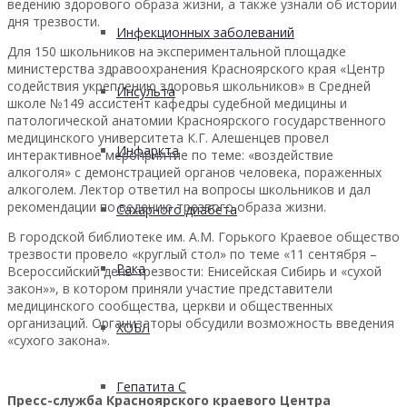
ведению здорового образа жизни, а также узнали об истории
дня трезвости.
Инфекционных заболеваний
Для 150 школьников на экспериментальной площадке
министерства здравоохранения Красноярского края «Центр
содействия укреплению здоровья школьников» в Средней
Инсульта
школе №149 ассистент кафедры судебной медицины и
патологической анатомии Красноярского государственного
медицинского университета К.Г. Алешенцев провел
Инфаркта
интерактивное мероприятие по теме: «воздействие
алкоголя» с демонстрацией органов человека, пораженных
алкоголем. Лектор ответил на вопросы школьников и дал
рекомендации по ведению трезвого образа жизни.
Сахарного диабета
В городской библиотеке им. А.М. Горького Краевое общество
трезвости провело «круглый стол» по теме «11 сентября –
Рака
Всероссийский день трезвости: Енисейская Сибирь и «сухой
закон»», в котором приняли участие представители
медицинского сообщества, церкви и общественных
организаций. Организаторы обсудили возможность введения
ХОБЛ
«сухого закона».
Гепатита С
Пресс-служба Красноярского краевого Центра