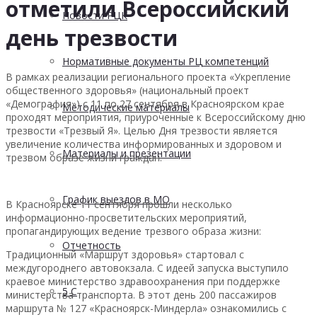
отметили Всероссийский
Новости РЦК
день трезвости
Нормативные документы РЦ компетенций
В рамках реализации регионального проекта «Укрепление
общественного здоровья» (национальный проект
«Демография») с 11 по 27 сентября в Красноярском крае
Методические материалы
проходят мероприятия, приуроченные к Всероссийскому дню
трезвости «Трезвый Я». Целью Дня трезвости является
увеличение количества информированных и здоровом и
Материалы и презентации
трезвом образе жизни граждан.
График выездов в МО
В Красноярске 11 сентября прошли несколько
информационно-просветительских мероприятий,
пропагандирующих ведение трезвого образа жизни:
Отчетность
Традиционный «Маршрут здоровья» стартовал с
междугороднего автовокзала. С идеей запуска выступило
краевое министерство здравоохранения при поддержке
5 С
министерства транспорта. В этот день 200 пассажиров
маршрута № 127 «Красноярск-Миндерла» ознакомились с