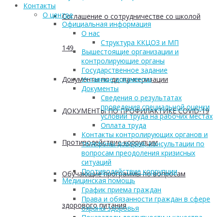
Контакты
О центре
Соглашение о сотрудничестве со школой
Официальная информация
О нас
Структура ККЦОЗ и МП
149
Вышестоящие организации и
контролирующие органы
Государственное задание
Документы по диспансеризации
Уставные документы
Документы
Сведения о результатах
проведения специальной оценки
ДОКУМЕНТЫ ПО ПРОФИЛАКТИКЕ COVID-19
условий труда на рабочих местах
Оплата труда
Контакты контролирующих органов и
Противодействие коррупции
телефоны доверия, консультации по
вопросам преодоления кризисных
ситуаций
Противодействие коррупции
Обучающие программы по вопросам
Медицинская помощь
График приема граждан
Права и обязанности граждан в сфере
здорового питания
охраны здоровья