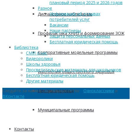
плановый период 2025 и 2026 годов
Разное
Информация об отзывах
Диспансерное наблюдение
потребителей услуг
Вакансии
Наши партнеры
Профилактика ХНИЗ и формирование ЗОЖ
Защита персональных данных
Бесплатная юридическая помощь
Библиотека
Корпоративные модельные программы
СМИ о нас
Видеоролики
Школы здоровья
Просветительские материалы для школьников
укрепления общественного здоровья
Бесплатная юридическая помощь
Другие материалы
Центры здоровья
Следуйте за нами в социальных сетях:
Одноклассники
и
ВКонтакте
Муниципальные программы
Контакты