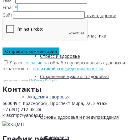
Email
*
Сайт
Физическая активность и здоровье
Производственная гимнастика
Стресс и здоровье
Я даю
согласие
на обработку персональных данных и
ознакомлен с
политикой конфиденциальности
Сохранение мужского здоровья
доступен плагин
ATs Privacy Policy
©
Контакты
Академия здоровья
660049 г. Красноярск, Проспект Мира, 7а, 3 этаж
+7 (391) 212-38-38
krascmp@yandex.ru
Основы здоровья и предупреждения
График работы
лишнего веса