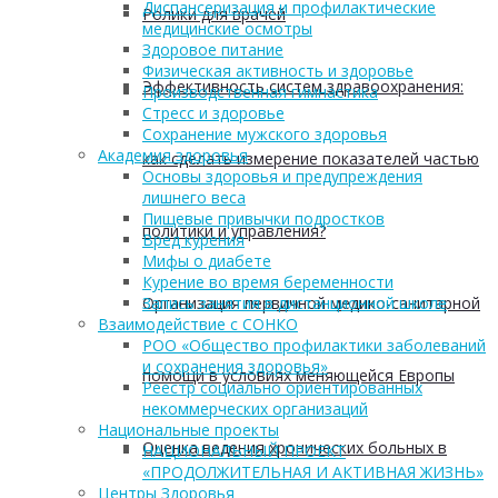
Диспансеризация и профилактические
Ролики для врачей
медицинские осмотры
Здоровое питание
Физическая активность и здоровье
Эффективность систем здравоохранения:
Производственная гимнастика
Стресс и здоровье
Сохранение мужского здоровья
Академия здоровья
как сделать измерение показателей частью
Основы здоровья и предупреждения
лишнего веса
Пищевые привычки подростков
политики и управления?
Вред курения
Мифы о диабете
Курение во время беременности
Организация первичной медико-санитарной
Запись занятия в дистанционной школе
Взаимодействие с СОНКО
РОО «Общество профилактики заболеваний
и сохранения здоровья»
помощи в условиях меняющейся Европы
Реестр социально ориентированных
некоммерческих организаций
Национальные проекты
Оценка ведения хронических больных в
НАЦИОНАЛЬНЫЙ ПРОЕКТ
«ПРОДОЛЖИТЕЛЬНАЯ И АКТИВНАЯ ЖИЗНЬ»
Центры Здоровья