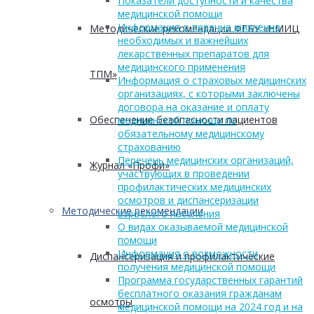
Показатели доступности и качества
медицинской помощи
Информация о перечне жизненно
Методические рекомендации ФГБУ «НМИЦ
необходимых и важнейших
лекарственных препаратов для
медицинского применения
ТПМ»
Информация о страховых медицинских
организациях, с которыми заключены
договора на оказание и оплату
Обеспечение безопасности пациентов
медицинской помощи по
обязательному медицинскому
страхованию
Перечень медицинских организаций,
Журнал «Профи»
участвующих в проведении
профилактических медицинских
осмотров и диспансеризации
Методические рекомендации
взрослого населения
О видах оказываемой медицинской
помощи
Информация о возможности
Диспансеризация и профилактические
получения медицинской помощи
Программа государственных гарантий
бесплатного оказания гражданам
осмотры
медицинской помощи на 2024 год и на