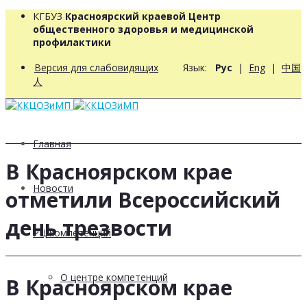
КГБУЗ
Красноярский краевой Центр
общественного здоровья и медицинской
профилактики
Версия для слабовидящих
Язык:
Рус
|
Eng
|
中国
人
Главная
В Красноярском крае
Новости
отметили Всероссийский
день трезвости
РЦ компетенций
О центре компетенций
В Красноярском крае