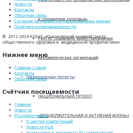
Новости
Контакты
Обратная связь
и сохранения здоровья»
Согласие на обработку персоональных данных
Политика конфидициальности
© 2012-2024 КГБУЗ «Красноярский краевой Центр
Реестр социально ориентированных
общественного здоровья и медицинской профилактики»
Нижнее меню
некоммерческих организаций
Главная старая
Контакты
Национальные проекты
Обратная связь
Счётчик посещаемости
НАЦИОНАЛЬНЫЙ ПРОЕКТ
Главная
Новости
«ПРОДОЛЖИТЕЛЬНАЯ И АКТИВНАЯ ЖИЗНЬ»
РЦ компетенций
О центре компетенций
Новости РЦК
Нормативные документы РЦ компетенций