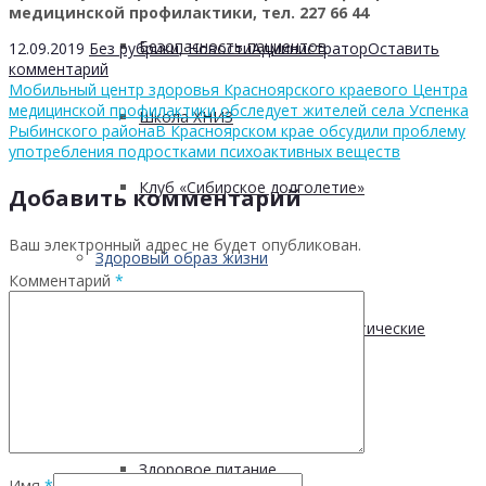
медицинской профилактики, тел. 227 66 44
Безопасность пациентов
12.09.2019
Без рубрики
,
Новости
Администратор
Оставить
комментарий
Мобильный центр здоровья Красноярского краевого Центра
медицинской профилактики обследует жителей села Успенка
Школа ХНИЗ
Рыбинского района
В Красноярском крае обсудили проблему
употребления подростками психоактивных веществ
Клуб «Сибирское долголетие»
Добавить комментарий
Ваш электронный адрес не будет опубликован.
Здоровый образ жизни
Комментарий
*
Диспансеризация и профилактические
медицинские осмотры
Здоровое питание
Имя
*