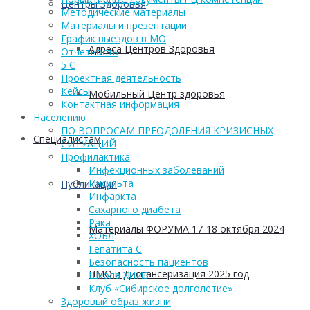
Центры Здоровья
Методические материалы
Материалы и презентации
График выездов в МО
Адреса Центров Здоровья
Отчетность
5 С
Проектная деятельность
Кейсы
Мобильный Центр здоровья
Контактная информация
Населению
ПО ВОПРОСАМ ПРЕОДОЛЕНИЯ КРИЗИСНЫХ
Cпециалистам
СИТУАЦИЙ
Профилактика
Инфекционных заболеваний
Инсульта
Публикации
Инфаркта
Сахарного диабета
Рака
Материалы ФОРУМА 17-18 октября 2024
ХОБЛ
Гепатита С
Безопасность пациентов
ПМО и Диспансеризация 2025 год
Школа ХНИЗ
Клуб «Сибирское долголетие»
Здоровый образ жизни