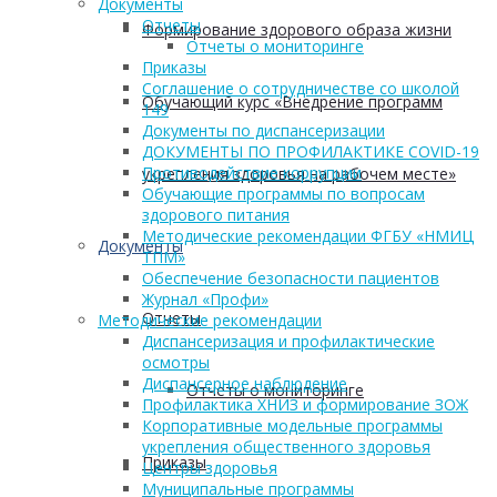
Документы
Отчеты
Формирование здорового образа жизни
Отчеты о мониторинге
Приказы
Соглашение о сотрудничестве со школой
Обучающий курс «Внедрение программ
149
Документы по диспансеризации
ДОКУМЕНТЫ ПО ПРОФИЛАКТИКЕ COVID-19
Противодействие коррупции
укрепления здоровья на рабочем месте»
Обучающие программы по вопросам
здорового питания
Методические рекомендации ФГБУ «НМИЦ
Документы
ТПМ»
Обеспечение безопасности пациентов
Журнал «Профи»
Отчеты
Методические рекомендации
Диспансеризация и профилактические
осмотры
Диспансерное наблюдение
Отчеты о мониторинге
Профилактика ХНИЗ и формирование ЗОЖ
Корпоративные модельные программы
укрепления общественного здоровья
Приказы
Центры здоровья
Муниципальные программы