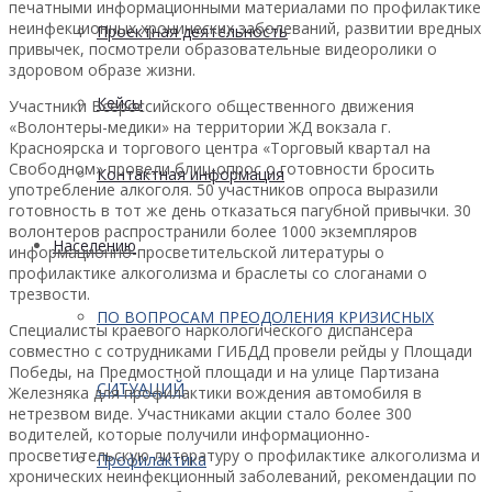
печатными информационными материалами по профилактике
неинфекционных хронических заболеваний, развитии вредных
Проектная деятельность
привычек, посмотрели образовательные видеоролики о
здоровом образе жизни.
Кейсы
Участники Всероссийского общественного движения
«Волонтеры-медики» на территории ЖД вокзала г.
Красноярска и торгового центра «Торговый квартал на
Свободном» провели блиц-опрос о готовности бросить
Контактная информация
употребление алкоголя. 50 участников опроса выразили
готовность в тот же день отказаться пагубной привычки. 30
волонтеров распространили более 1000 экземпляров
Населению
информационно-просветительской литературы о
профилактике алкоголизма и браслеты со слоганами о
трезвости.
ПО ВОПРОСАМ ПРЕОДОЛЕНИЯ КРИЗИСНЫХ
Специалисты краевого наркологического диспансера
совместно с сотрудниками ГИБДД провели рейды у Площади
Победы, на Предмостной площади и на улице Партизана
СИТУАЦИЙ
Железняка для профилактики вождения автомобиля в
нетрезвом виде. Участниками акции стало более 300
водителей, которые получили информационно-
просветительскую литературу о профилактике алкоголизма и
Профилактика
хронических неинфекционный заболеваний, рекомендации по