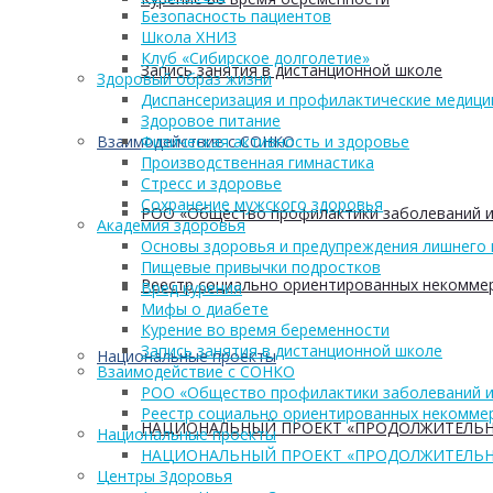
Безопасность пациентов
Школа ХНИЗ
Клуб «Сибирское долголетие»
Запись занятия в дистанционной школе
Здоровый образ жизни
Диспансеризация и профилактические медици
Здоровое питание
Взаимодействие с СОНКО
Физическая активность и здоровье
Производственная гимнастика
Стресс и здоровье
Сохранение мужского здоровья
РОО «Общество профилактики заболеваний и
Академия здоровья
Основы здоровья и предупреждения лишнего 
Пищевые привычки подростков
Реестр социально ориентированных некоммер
Вред курения
Мифы о диабете
Курение во время беременности
Запись занятия в дистанционной школе
Национальные проекты
Взаимодействие с СОНКО
РОО «Общество профилактики заболеваний и
Реестр социально ориентированных некоммер
НАЦИОНАЛЬНЫЙ ПРОЕКТ «ПРОДОЛЖИТЕЛЬН
Национальные проекты
НАЦИОНАЛЬНЫЙ ПРОЕКТ «ПРОДОЛЖИТЕЛЬН
Центры Здоровья