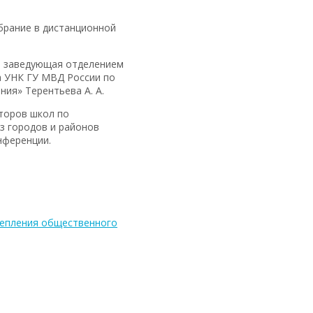
брание в дистанционной
., заведующая отделением
а УНК ГУ МВД России по
ия» Терентьева А. А.
кторов школ по
з городов и районов
нференции.
репления общественного