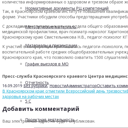
количества информированных о здоровом и трезвом образе ж
Нормативные документы РЦ компетенций
Так, в Красноярском краевом институте повышения квалифик
форме. Участники обсудили способы предотвращения употребл
С докладами выступили: начальник отдела общего образовани
Методические материалы
медицинской профилактики, врач психиатр-нарколог Харитонов
Красноярскому краю Свистельникова Н.В., педагог-психолог К
Материалы и презентации
К участию в конференции приглашались педагоги–психологи, п
воспитательной работе средних общеобразовательных учрежде
Красноярского края, что позволило охватить 1500 слушателей
График выездов в МО
Пресс-служба Красноярского краевого Центра медицинск
Отчетность
16.09.2019
Без рубрики
,
Новости
Администратор
Оставить комм
В Красноярском крае отметили Всероссийский день трезвости
здоровья на рабочих местах
5 С
Добавить комментарий
Проектная деятельность
Ваш электронный адрес не будет опубликован.