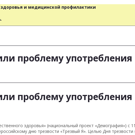
о здоровья и медицинской профилактики
人
дили проблему употребления
дили проблему употребления
ственного здоровья» (национальный проект «Демография») с 11
ероссийскому дню трезвости «Трезвый Я». Целью Дня трезвости 