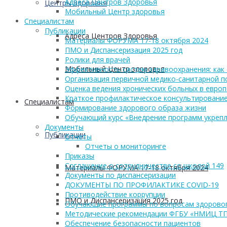
Адреса Центров Здоровья
Центры Здоровья
Мобильный Центр здоровья
Cпециалистам
Публикации
Адреса Центров Здоровья
Материалы ФОРУМА 17-18 октября 2024
ПМО и Диспансеризация 2025 год
Ролики для врачей
Мобильный Центр здоровья
Эффективность систем здравоохранения: как 
Организация первичной медико-санитарной 
Оценка ведения хронических больных в европ
Краткое профилактическое консультирование
Cпециалистам
Формирование здорового образа жизни
Обучающий курс «Внедрение программ укрепл
Документы
Публикации
Отчеты
Отчеты о мониторинге
Приказы
Соглашение о сотрудничестве со школой 149
Материалы ФОРУМА 17-18 октября 2024
Документы по диспансеризации
ДОКУМЕНТЫ ПО ПРОФИЛАКТИКЕ COVID-19
Противодействие коррупции
ПМО и Диспансеризация 2025 год
Обучающие программы по вопросам здоровог
Методические рекомендации ФГБУ «НМИЦ Т
Обеспечение безопасности пациентов