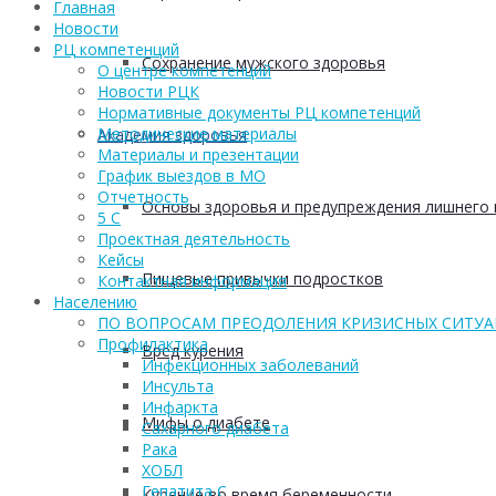
Главная
Новости
РЦ компетенций
Сохранение мужского здоровья
О центре компетенций
Новости РЦК
Нормативные документы РЦ компетенций
Методические материалы
Академия здоровья
Материалы и презентации
График выездов в МО
Отчетность
Основы здоровья и предупреждения лишнего 
5 С
Проектная деятельность
Кейсы
Пищевые привычки подростков
Контактная информация
Населению
ПО ВОПРОСАМ ПРЕОДОЛЕНИЯ КРИЗИСНЫХ СИТУ
Профилактика
Вред курения
Инфекционных заболеваний
Инсульта
Инфаркта
Мифы о диабете
Сахарного диабета
Рака
ХОБЛ
Гепатита С
Курение во время беременности