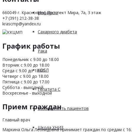
660049 г. Красноярск, Проспект Мира, 7а, 3 этаж
Инфаркта
+7 (391) 212-38-38
krascmp@yandex.ru
Сахарного диабета
График работы
Рака
Понедельник с 9.00 до 18.00
Вторник с 9.00 до 18.00
ХОБЛ
Среда с 9.00 до 18.00
Четверг с 9.00 до 18.00
Пятница с 9.00 до 17.00
Суббота - выходной
Гепатита С
Воскресенье - выходной
Прием граждан
Безопасность пациентов
Главный врач
Школа ХНИЗ
Маркина Ольга Леонидовна принимает граждан по средам с 16.0