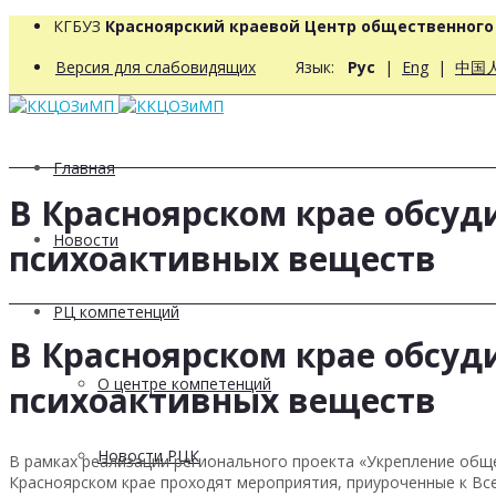
КГБУЗ
Красноярский краевой Центр общественног
Версия для слабовидящих
Язык:
Рус
|
Eng
|
中国
Главная
В Красноярском крае обсу
Новости
психоактивных веществ
РЦ компетенций
В Красноярском крае обсу
О центре компетенций
психоактивных веществ
Новости РЦК
В рамках реализации регионального проекта «Укрепление обще
Красноярском крае проходят мероприятия, приуроченные к Вс