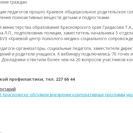
изни граждан.
ации педагогов прошло Краевое общешкольное родительское со
ения психоактивных веществ детьми и подростками.
я министерства образования Красноярского края Гридасова Т.А
а Л.П., подполковник полиции, заместитель начальника 5 отдел
ГБУЗ «Краевой центр психолого-медико-социального сопровожден
едагоги-организаторы, социальные педагоги, заместители дире
ний и родители учащихся. К вебинару подключились 70 точек и
. Докладчики ответили более чем на 20 вопросов участников ко
ой профилактики, тел. 227 66 44
ентарий
В Красноярске обсудили внедрение корпоративных программ ук