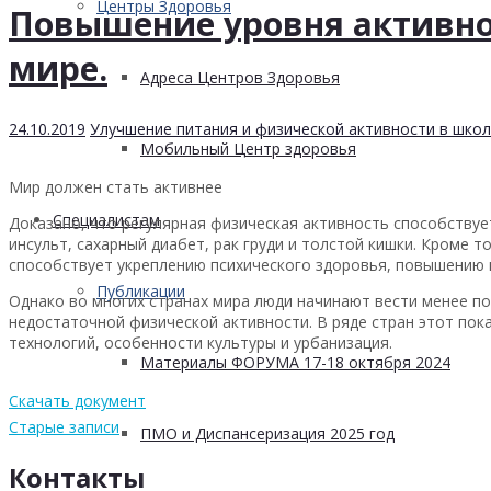
Центры Здоровья
Повышение уровня активно
мире.
Адреса Центров Здоровья
24.10.2019
Улучшение питания и физической активности в школ
Мобильный Центр здоровья
Мир должен стать активнее
Cпециалистам
Доказано, что регулярная физическая активность способствуе
инсульт, сахарный диабет, рак груди и толстой кишки. Кроме т
способствует укреплению психического здоровья, повышению к
Публикации
Однако во многих странах мира люди начинают вести менее п
недостаточной физической активности. В ряде стран этот пок
технологий, особенности культуры и урбанизация.
Материалы ФОРУМА 17-18 октября 2024
Скачать документ
Старые записи
ПМО и Диспансеризация 2025 год
Контакты