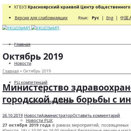
КГБУЗ
Красноярский краевой Центр общественног
Версия для слабовидящих
Язык:
Рус
|
Eng
|
中国
Главная
Октябрь 2019
Новости
Главная
»
Октябрь 2019
РЦ компетенций
Министерство здравоохран
городской день борьбы с и
О центре компетенций
26.10.2019
Новости
Администратор
Оставить комментарий
Новости РЦК
27 октября 2019 года
в рамках мероприятий, посвященных
Юности, 16) с 10.00 до 16.00 пройдут бесплатные лекции и ма