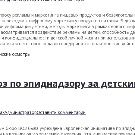
росу рекламы и маркетинга пищевых продуктов и безалкогольны
с переходом к цифровому маркетингу продуктов питания. В док
ой информации детьми, методы маркетинга в рамках нового ци
рассматривается воздействие рекламы на детей, способность д
для конфиденциальности детской личной жизни при использован
литики и некоторые недавно предпринятые политические действ
нские осмотры
з по эпиднадзору за детск
ах
Администратор
Оставить комментарий
ым бюро ВОЗ была учреждена Европейская инициатива по эпидн
ки на возникающую эпидемию ожирения. Эта Инициатива призва