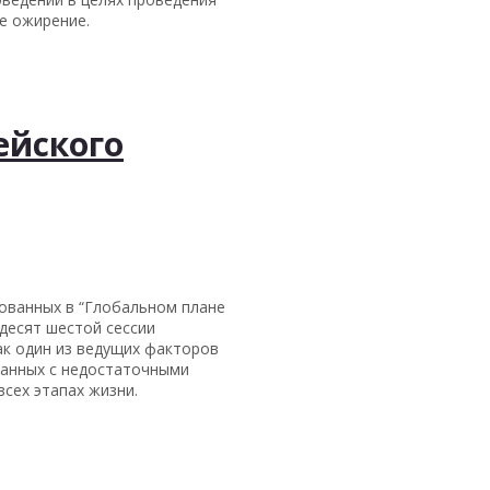
е ожирение.
ейского
ованных в “Глобальном плане
десят шестой сессии
ак один из ведущих факторов
занных с недостаточными
сех этапах жизни.