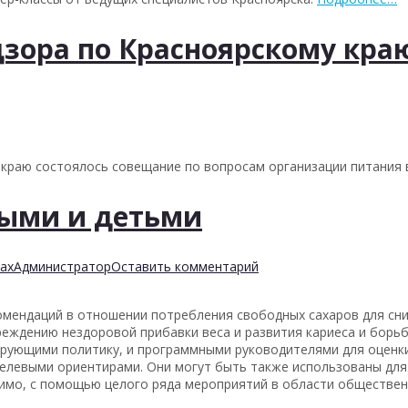
дзора по Красноярскому кра
 краю состоялось совещание по вопросам организации питания
лыми и детьми
ах
Администратор
Оставить комментарий
омендаций в отношении потребления свободных сахаров для сн
реждению нездоровой прибавки веса и развития кариеса и борьб
ирующими политику, и программными руководителями для оценк
 целевыми ориентирами. Они могут быть также использованы дл
димо, с помощью целого ряда мероприятий в области обществен