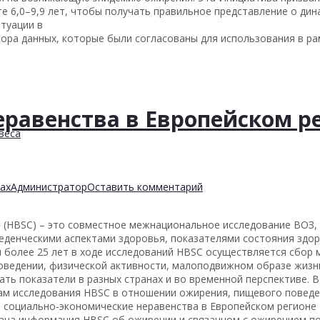
те 6,0–9,9 лет, чтобы получать правильное представление о ди
туации в
бора данных, которые были согласованы для использования в р
равенства в Европейском р
веса
ах
Администратор
Оставить комментарий
 (HBSC) – это совместное межнациональное исследование ВОЗ, 
еденческими аспектами здоровья, показателями состояния здор
ии более 25 лет в ходе исследований HBSC осуществляется сбор
оведении, физической активности, малоподвижном образе жизни
ать показатели в разных странах и во временной перспективе. 
ам исследования HBSC в отношении ожирения, пищевого поведе
 социально-экономические неравенства в Европейском регионе 
брана информация HBSC об ожирении и связанном с ожирением п