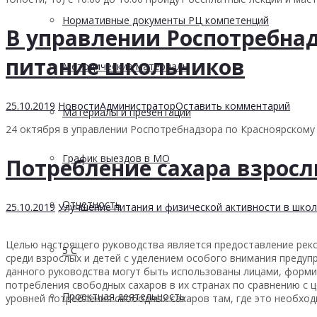
Нормативные документы РЦ компетенций
В управлении Роспотребна
питание школьников
Методические материалы
25.10.2019
Новости
Администратор
Оставить комментарий
Материалы и презентации
24 октября в управлении Роспотребнадзора по Красноярскому
График выездов в МО
Потребление сахара взрос
Отчетность
25.10.2019
Улучшение питания и физической активности в школ
Целью настоящего руководства является предоставление рек
5 С
среди взрослых и детей с уделением особого внимания предуп
данного руководства могут быть использованы лицами, форм
потребления свободных сахаров в их странах по сравнению с
Проектная деятельность
уровней потребления свободных сахаров там, где это необхо