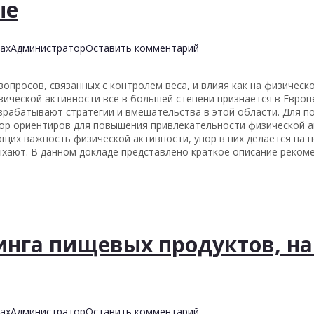
ые
ах
Администратор
Оставить комментарий
опросов, связанных с контролем веса, и влияя как на физическо
зической активности все в большей степени признается в Европ
рабатывают стратегии и вмешательства в этой области. Для по
р ориентиров для повышения привлекательности физической ак
ющих важность физической активности, упор в них делается н
тдыхают. В данном докладе представлено краткое описание реком
нга пищевых продуктов, на
ах
Администратор
Оставить комментарий