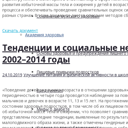
развития избыточной массы тела и ожирения у детей в возрас
процесса и обеспечивать проведение сравнительных оценок си
разных странах. В этом документе дается описание методов с
Сохранение мужского здоровья
Скачать документ
Академия здоровья
Тенденции и социальные не
Основы здоровья и предупреждения лишнего 
2002–2014 годы
Пищевые привычки подростков
24.10.2019
Улучшение питания и физической активности в школ
«Поведение детей школьного возраста в отношении здоровья»
Вред курения
периодичностью в четыре года проводится наблюдение за пов
мальчиков и девочек в возрасте 11, 13 и 15 лет. На протяжен
состоянии здоровья подростков, в том числе об их пищевом п
Мифы о диабете
об избыточной массе тела и ожирении, что позволяет сравнив
представлены последние тенденции, выявленные по результат
малоподвижного образа жизни, а также отмечены гендерные и
Курение во время беременности
представлялись по отдельности, тогда как здесь впервые со