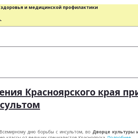
о здоровья и медицинской профилактики
人
ения Красноярского края пр
нсультом
 Всемирному дню борьбы с инсультом, во
Дворце культуры 
стер-классы от ведущих специалистов Красноярска.
Подробнее…