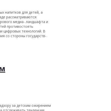
х напитков для детей, а
ладе рассматриваются
фрового медиа- ландшафта и
етей противостоять
ии цифровых технологий. В
ия со стороны государств-
им
адзору за детским ожирением
на отслеживать тенденции