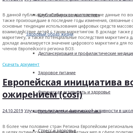
В данной публикации изложены самые последние данные по воп
Клуб «Сибирское долголетие»
также произошедшие в последние годы изменения, связанные 
основные тенденции использования цифровых средств массов
взаимодействие детей с таким маркетингом. В докладе также 
Здоровый образ жизни
маркетингу, а также потенциальные последствия маркетинга 
докладе анализируется значение цифрового маркетинга для по
членов Европейского региона ВОЗ.
Диспансеризация и профилактические медици
Скачать документ
Здоровое питание
Европейская инициатива во
ожирением (cosi)
Физическая активность и здоровье
24.10.2019
Улучшение питания и физической активности в школ
Производственная гимнастика
В более чем половине стран Региона Европейским региональн
Стресс и здоровье
в целях рутинного мониторинга ответных мер в сфере полити