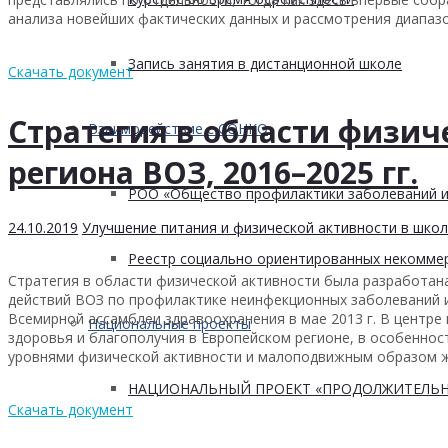
анализа новейших фактических данных и рассмотрения диапаз
Запись занятия в дистанционной школе
Скачать документ
Стратегия в области физич
Взаимодействие с СОНКО
региона ВОЗ, 2016–2025 гг.
РОО «Общество профилактики заболеваний и
24.10.2019
Улучшение питания и физической активности в школ
Реестр социально ориентированных некоммер
Стратегия в области физической активности была разработан
действий ВОЗ по профилактике неинфекционных заболеваний и 
Всемирной ассамблеи здравоохранения в мае 2013 г. В центре
Национальные проекты
здоровья и благополучия в Европейском регионе, в особенно
уровнями физической активности и малоподвижным образом жиз
НАЦИОНАЛЬНЫЙ ПРОЕКТ «ПРОДОЛЖИТЕЛЬН
Скачать документ