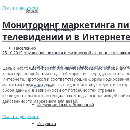
Скачать документ
Кейсы
Мониторинг маркетинга пи
Контактная информация
телевидении и в Интернет
Населению
25.10.2019
Улучшение питания и физической активности в школ
ПО ВОПРОСАМ ПРЕОДОЛЕНИЯ КРИЗИСНЫХ СИТУ
Целью настоящего протокола является создание основы для 
характера воздействия на детей маркетинга продуктов с высо
Интернете. Протокол и соответствующие формы кодирования 
маркетинговую деятельность в одном или двух медиа, и кото
Профилактика
сбора данных, в зависимости от потребностей страны и
исследовательского потенциала команды, выполняющей работу
действенности маркетинга для детей.
Инфекционных заболеваний
Скачать документ
Инсульта