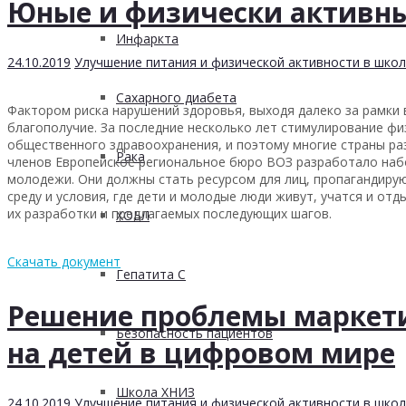
Юные и физически активн
Инфаркта
24.10.2019
Улучшение питания и физической активности в школ
Сахарного диабета
Фактором риска нарушений здоровья, выходя далеко за рамки в
благополучие. За последние несколько лет стимулирование фи
общественного здравоохранения, и поэтому многие страны раз
Рака
членов Европейское региональное бюро ВОЗ разработало набо
молодежи. Они должны стать ресурсом для лиц, пропагандиру
среду и условия, где дети и молодые люди живут, учатся и о
их разработки и предлагаемых последующих шагов.
ХОБЛ
Скачать документ
Гепатита С
Решение проблемы маркети
Безопасность пациентов
на детей в цифровом мире
Школа ХНИЗ
24.10.2019
Улучшение питания и физической активности в школ