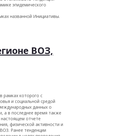
намике эпидемического
амках названной Инициативы.
егионе ВОЗ,
в рамках которого с
овья и социальной средой
 международных данных о
, а в последнее время также
В настоящем отчете
ния, физической активности и
ВОЗ. Ранее тенденции
оведении в целях проведения