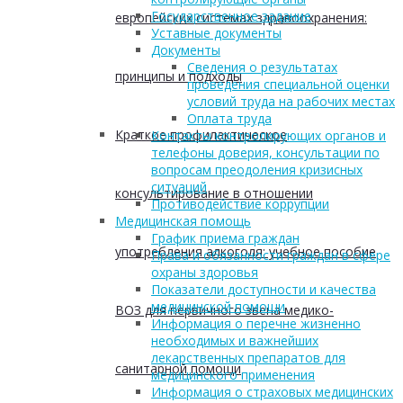
Государственное задание
европейских системах здравоохранения:
Уставные документы
Документы
Сведения о результатах
принципы и подходы
проведения специальной оценки
условий труда на рабочих местах
Оплата труда
Краткое профилактическое
Контакты контролирующих органов и
телефоны доверия, консультации по
вопросам преодоления кризисных
ситуаций
консультирование в отношении
Противодействие коррупции
Медицинская помощь
График приема граждан
употребления алкоголя: учебное пособие
Права и обязанности граждан в сфере
охраны здоровья
Показатели доступности и качества
медицинской помощи
ВОЗ для первичного звена медико-
Информация о перечне жизненно
необходимых и важнейших
лекарственных препаратов для
санитарной помощи
медицинского применения
Информация о страховых медицинских