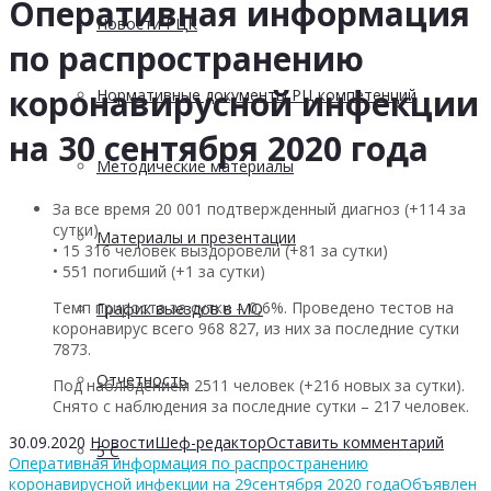
Оперативная информация
Новости РЦК
по распространению
коронавирусной инфекции
Нормативные документы РЦ компетенций
на 30 сентября 2020 года
Методические материалы
За все время 20 001 подтвержденный диагноз (+114 за
сутки)
Материалы и презентации
• 15 316 человек выздоровели (+81 за сутки)
• 551 погибший (+1 за сутки)
Темп прироста за сутки – 0,6%. Проведено тестов на
График выездов в МО
коронавирус всего 968 827, из них за последние сутки
7873.
Отчетность
Под наблюдением 2511 человек (+216 новых за сутки).
Снято с наблюдения за последние сутки – 217 человек.
30.09.2020
Новости
Шеф-редактор
Оставить комментарий
5 С
Оперативная информация по распространению
коронавирусной инфекции на 29сентября 2020 года
Объявлен