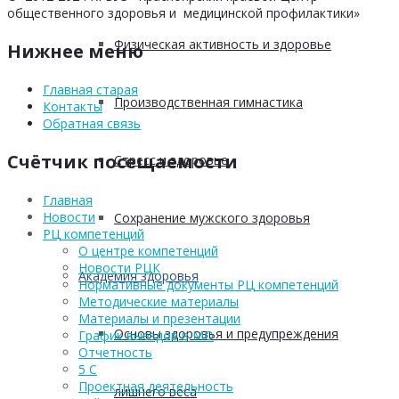
общественного здоровья и медицинской профилактики»
Физическая активность и здоровье
Нижнее меню
Главная старая
Производственная гимнастика
Контакты
Обратная связь
Счётчик посещаемости
Стресс и здоровье
Главная
Новости
Сохранение мужского здоровья
РЦ компетенций
О центре компетенций
Новости РЦК
Академия здоровья
Нормативные документы РЦ компетенций
Методические материалы
Материалы и презентации
Основы здоровья и предупреждения
График выездов в МО
Отчетность
5 С
Проектная деятельность
лишнего веса