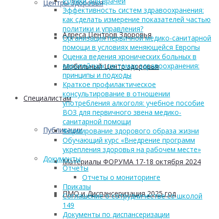
Ролики для врачей
Центры Здоровья
Эффективность систем здравоохранения:
как сделать измерение показателей частью
политики и управления?
Адреса Центров Здоровья
Организация первичной медико-санитарной
помощи в условиях меняющейся Европы
Оценка ведения хронических больных в
европейских системах здравоохранения:
Мобильный Центр здоровья
принципы и подходы
Краткое профилактическое
консультирование в отношении
Cпециалистам
употребления алкоголя: учебное пособие
ВОЗ для первичного звена медико-
санитарной помощи
Публикации
Формирование здорового образа жизни
Обучающий курс «Внедрение программ
укрепления здоровья на рабочем месте»
Документы
Материалы ФОРУМА 17-18 октября 2024
Отчеты
Отчеты о мониторинге
Приказы
ПМО и Диспансеризация 2025 год
Соглашение о сотрудничестве со школой
149
Документы по диспансеризации