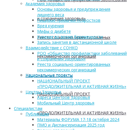
Академия здоровья
Основы здоровья и предупреждения
лишнего веса
и сохранения здоровья»
Пищевые привычки подростков
Вред курения
Мифы о диабете
Курение во время беременности
Реестр социально ориентированных
Запись занятия в дистанционной школе
Взаимодействие с СОНКО
РОО «Общество профилактики заболеваний
некоммерческих организаций
и сохранения здоровья»
Реестр социально ориентированных
некоммерческих организаций
Национальные проекты
Национальные проекты
НАЦИОНАЛЬНЫЙ ПРОЕКТ
«ПРОДОЛЖИТЕЛЬНАЯ И АКТИВНАЯ ЖИЗНЬ»
Центры Здоровья
НАЦИОНАЛЬНЫЙ ПРОЕКТ
Адреса Центров Здоровья
Мобильный Центр здоровья
Cпециалистам
«ПРОДОЛЖИТЕЛЬНАЯ И АКТИВНАЯ ЖИЗНЬ»
Публикации
Материалы ФОРУМА 17-18 октября 2024
ПМО и Диспансеризация 2025 год