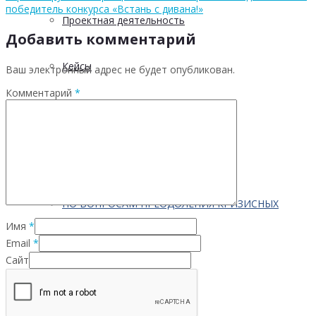
победитель конкурса «Встань с дивана!»
Проектная деятельность
Добавить комментарий
Кейсы
Ваш электронный адрес не будет опубликован.
Комментарий
*
Контактная информация
Населению
ПО ВОПРОСАМ ПРЕОДОЛЕНИЯ КРИЗИСНЫХ
Имя
*
Email
*
СИТУАЦИЙ
Сайт
Профилактика