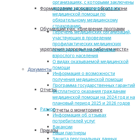
организациях, с которыми заключены
договора на оказание и оплату
Формирование здорового образа жизни
медицинской помощи по
обязательному медицинскому
страхованию
Обучающий курс «Внедрение программ
Перечень медицинских организаций,
участвующих в проведении
профилактических медицинских
укрепления здоровья на рабочем месте»
осмотров и диспансеризации
взрослого населения
О видах оказываемой медицинской
помощи
Документы
Информация о возможности
получения медицинской помощи
Программа государственных гарантий
Отчеты
бесплатного оказания гражданам
медицинской помощи на 2024 год и на
плановый период 2025 и 2026 годов
Разное
Отчеты о мониторинге
Информация об отзывах
потребителей услуг
Вакансии
Приказы
Наши партнеры
Защита персональных данных