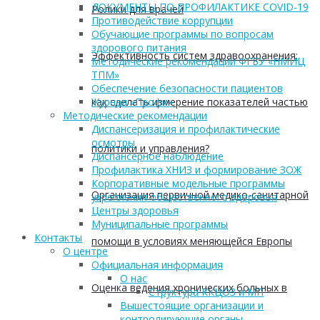
ДОКУМЕНТЫ ПО ПРОФИЛАКТИКЕ COVID-19
Ролики для врачей
Противодействие коррупции
Обучающие программы по вопросам
здорового питания
Эффективность систем здравоохранения:
Методические рекомендации ФГБУ «НМИЦ
ТПМ»
Обеспечение безопасности пациентов
как сделать измерение показателей частью
Журнал «Профи»
Методические рекомендации
Диспансеризация и профилактические
осмотры
политики и управления?
Диспансерное наблюдение
Профилактика ХНИЗ и формирование ЗОЖ
Корпоративные модельные программы
Организация первичной медико-санитарной
укрепления общественного здоровья
Центры здоровья
Муниципальные программы
Контакты
помощи в условиях меняющейся Европы
О центре
Официальная информация
О нас
Оценка ведения хронических больных в
Структура ККЦОЗ и МП
Вышестоящие организации и
контролирующие органы