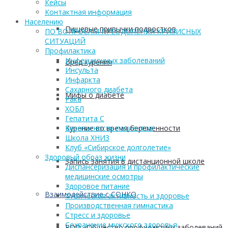
Кейсы
Контактная информация
Населению
Пищевые привычки подростков
ПО ВОПРОСАМ ПРЕОДОЛЕНИЯ КРИЗИСНЫХ
СИТУАЦИЙ
Профилактика
Инфекционных заболеваний
Вред курения
Инсульта
Инфаркта
Сахарного диабета
Мифы о диабете
Рака
ХОБЛ
Гепатита С
Курение во время беременности
Безопасность пациентов
Школа ХНИЗ
Клуб «Сибирское долголетие»
Здоровый образ жизни
Запись занятия в дистанционной школе
Диспансеризация и профилактические
медицинские осмотры
Здоровое питание
Взаимодействие с СОНКО
Физическая активность и здоровье
Производственная гимнастика
Стресс и здоровье
Сохранение мужского здоровья
РОО «Общество профилактики заболеваний