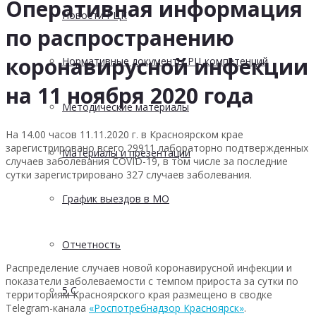
Оперативная информация
Новости РЦК
по распространению
коронавирусной инфекции
Нормативные документы РЦ компетенций
на 11 ноября 2020 года
Методические материалы
На 14.00 часов 11.11.2020 г. в Красноярском крае
зарегистрировано всего 29911 лабораторно подтвержденных
Материалы и презентации
случаев заболевания COVID-19, в том числе за последние
сутки зарегистрировано 327 случаев заболевания.
График выездов в МО
Отчетность
Распределение случаев новой коронавирусной инфекции и
показатели заболеваемости с темпом прироста за сутки по
5 С
территориям Красноярского края размещено в сводке
Telegram-канала
«Роспотребнадзор Красноярск»
.