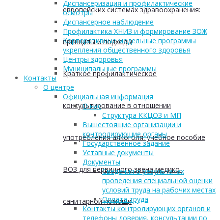
Диспансеризация и профилактические
европейских системах здравоохранения:
осмотры
Диспансерное наблюдение
Профилактика ХНИЗ и формирование ЗОЖ
Корпоративные модельные программы
принципы и подходы
укрепления общественного здоровья
Центры здоровья
Муниципальные программы
Краткое профилактическое
Контакты
О центре
Официальная информация
консультирование в отношении
О нас
Структура ККЦОЗ и МП
Вышестоящие организации и
контролирующие органы
употребления алкоголя: учебное пособие
Государственное задание
Уставные документы
Документы
ВОЗ для первичного звена медико-
Сведения о результатах
проведения специальной оценки
условий труда на рабочих местах
Оплата труда
санитарной помощи
Контакты контролирующих органов и
телефоны доверия, консультации по