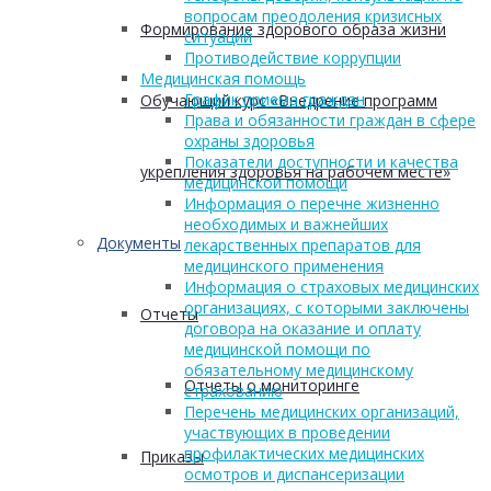
вопросам преодоления кризисных
Формирование здорового образа жизни
ситуаций
Противодействие коррупции
Медицинская помощь
График приема граждан
Обучающий курс «Внедрение программ
Права и обязанности граждан в сфере
охраны здоровья
Показатели доступности и качества
укрепления здоровья на рабочем месте»
медицинской помощи
Информация о перечне жизненно
необходимых и важнейших
Документы
лекарственных препаратов для
медицинского применения
Информация о страховых медицинских
организациях, с которыми заключены
Отчеты
договора на оказание и оплату
медицинской помощи по
обязательному медицинскому
Отчеты о мониторинге
страхованию
Перечень медицинских организаций,
участвующих в проведении
профилактических медицинских
Приказы
осмотров и диспансеризации