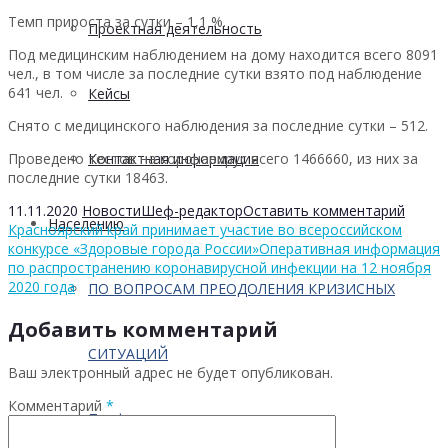
Темп прироста за сутки – 1,1 %.
Проектная деятельность
Под медицинским наблюдением на дому находится всего 8091
чел., в том числе за последние сутки взято под наблюдение
641 чел.
Кейсы
Снято с медицинского наблюдения за последние сутки – 512.
Проведено тестов на коронавирус всего 1466660, из них за
Контактная информация
последние сутки 18463.
11.11.2020
Новости
Шеф-редактор
Оставить комментарий
Населению
Красноярский край принимает участие во всероссийском
конкурсе «Здоровые города России»
Оперативная информация
по распространению коронавирусной инфекции на 12 ноября
2020 года
ПО ВОПРОСАМ ПРЕОДОЛЕНИЯ КРИЗИСНЫХ
Добавить комментарий
СИТУАЦИЙ
Ваш электронный адрес не будет опубликован.
Комментарий
*
Профилактика