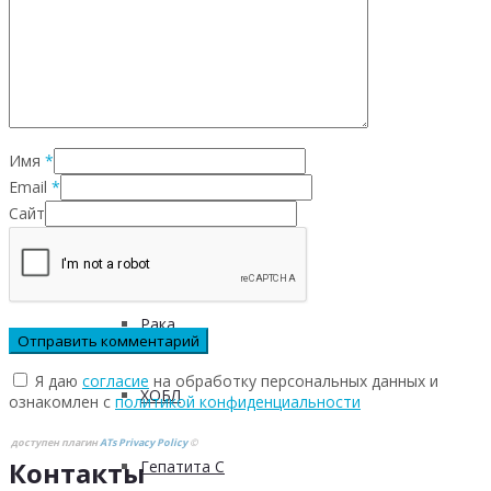
Инфекционных заболеваний
Инсульта
Имя
*
Инфаркта
Email
*
Сайт
Сахарного диабета
Рака
Я даю
согласие
на обработку персональных данных и
ХОБЛ
ознакомлен с
политикой конфиденциальности
доступен плагин
ATs Privacy Policy
©
Контакты
Гепатита С