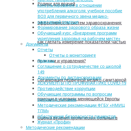
Ролики для врачей
консультирование в отношении
употребления алкоголя: учебное пособие
ВОЗ для первичного звена медико-
санитарной помощи
Эффективность систем здравоохранения:
Формирование здорового образа жизни
Обучающий курс «Внедрение программ
укрепления здоровья на рабочем месте»
как сделать измерение показателей частью
Документы
Отчеты
Отчеты о мониторинге
политики и управления?
Приказы
Соглашение о сотрудничестве со школой
149
Документы по диспансеризации
Организация первичной медико-санитарной
ДОКУМЕНТЫ ПО ПРОФИЛАКТИКЕ COVID-19
Противодействие коррупции
Обучающие программы по вопросам
помощи в условиях меняющейся Европы
здорового питания
Методические рекомендации ФГБУ «НМИЦ
ТПМ»
Обеспечение безопасности пациентов
Оценка ведения хронических больных в
Журнал «Профи»
Методические рекомендации