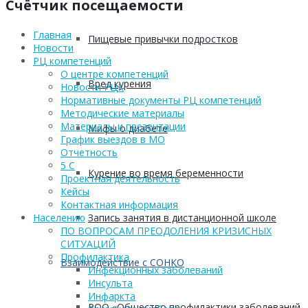
Счётчик посещаемости
Главная
Пищевые привычки подростков
Новости
РЦ компетенций
О центре компетенций
Вред курения
Новости РЦК
Нормативные документы РЦ компетенций
Методические материалы
Материалы и презентации
Мифы о диабете
График выездов в МО
Отчетность
5 С
Курение во время беременности
Проектная деятельность
Кейсы
Контактная информация
Запись занятия в дистанционной школе
Населению
ПО ВОПРОСАМ ПРЕОДОЛЕНИЯ КРИЗИСНЫХ
СИТУАЦИЙ
Профилактика
Взаимодействие с СОНКО
Инфекционных заболеваний
Инсульта
Инфаркта
РОО «Общество профилактики заболеваний