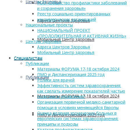
Центры Здоровья
РОО «Общество профилактики заболеваний
и сохранения здоровья»
Реестр социально ориентированных
некоммерческих организаций
Адреса Центров Здоровья
Национальные проекты
НАЦИОНАЛЬНЫЙ ПРОЕКТ
«ПРОДОЛЖИТЕЛЬНАЯ И АКТИВНАЯ ЖИЗНЬ»
Мобильный Центр здоровья
Центры Здоровья
Адреса Центров Здоровья
Мобильный Центр здоровья
Cпециалистам
Cпециалистам
Публикации
Материалы ФОРУМА 17-18 октября 2024
ПМО и Диспансеризация 2025 год
Публикации
Ролики для врачей
Эффективность систем здравоохранения:
как сделать измерение показателей частью
Материалы ФОРУМА 17-18 октября 2024
политики и управления?
Организация первичной медико-санитарной
помощи в условиях меняющейся Европы
Оценка ведения хронических больных в
ПМО и Диспансеризация 2025 год
европейских системах здравоохранения:
принципы и подходы
Краткое профилактическое