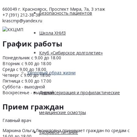
660049 г. Красноярск, Проспект Мира, 7а, 3 этаж
Безопасность пациентов
+7 (391) 212-38-38
krascmp@yandex.ru
Школа ХНИЗ
График работы
Клуб «Сибирское долголетие»
Понедельник с 9.00 до 18.00
Вторник с 9.00 до 18.00
Среда с 9.00 до 18.00
Здоровый образ жизни
Четверг с 9.00 до 18.00
Пятница с 9.00 до 17.00
Суббота - выходной
Воскресенье - выходной
Диспансеризация и профилактические
Прием граждан
медицинские осмотры
Главный врач
Маркина Ольга Леонидовна принимает граждан по средам с
Здоровое питание
16.00 до 18.00.