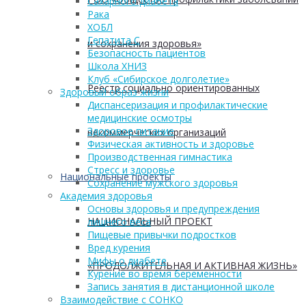
Сахарного диабета
Рака
ХОБЛ
Гепатита С
и сохранения здоровья»
Безопасность пациентов
Школа ХНИЗ
Клуб «Сибирское долголетие»
Реестр социально ориентированных
Здоровый образ жизни
Диспансеризация и профилактические
медицинские осмотры
Здоровое питание
некоммерческих организаций
Физическая активность и здоровье
Производственная гимнастика
Стресс и здоровье
Национальные проекты
Сохранение мужского здоровья
Академия здоровья
Основы здоровья и предупреждения
НАЦИОНАЛЬНЫЙ ПРОЕКТ
лишнего веса
Пищевые привычки подростков
Вред курения
Мифы о диабете
«ПРОДОЛЖИТЕЛЬНАЯ И АКТИВНАЯ ЖИЗНЬ»
Курение во время беременности
Запись занятия в дистанционной школе
Взаимодействие с СОНКО