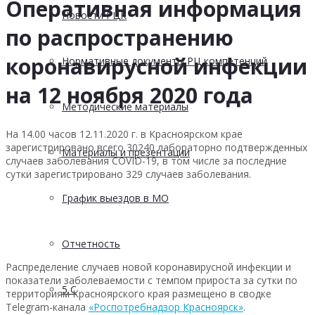
Оперативная информация
Новости РЦК
по распространению
коронавирусной инфекции
Нормативные документы РЦ компетенций
на 12 ноября 2020 года
Методические материалы
На 14.00 часов 12.11.2020 г. в Красноярском крае
зарегистрировано всего 30240 лабораторно подтвержденных
Материалы и презентации
случаев заболевания COVID-19, в том числе за последние
сутки зарегистрировано 329 случаев заболевания.
График выездов в МО
Отчетность
Распределение случаев новой коронавирусной инфекции и
показатели заболеваемости с темпом прироста за сутки по
5 С
территориям Красноярского края размещено в сводке
Telegram-канала
«Роспотребнадзор Красноярск»
.