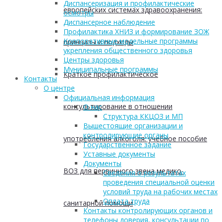
Диспансеризация и профилактические
европейских системах здравоохранения:
осмотры
Диспансерное наблюдение
Профилактика ХНИЗ и формирование ЗОЖ
Корпоративные модельные программы
принципы и подходы
укрепления общественного здоровья
Центры здоровья
Муниципальные программы
Краткое профилактическое
Контакты
О центре
Официальная информация
консультирование в отношении
О нас
Структура ККЦОЗ и МП
Вышестоящие организации и
контролирующие органы
употребления алкоголя: учебное пособие
Государственное задание
Уставные документы
Документы
ВОЗ для первичного звена медико-
Сведения о результатах
проведения специальной оценки
условий труда на рабочих местах
Оплата труда
санитарной помощи
Контакты контролирующих органов и
телефоны доверия, консультации по