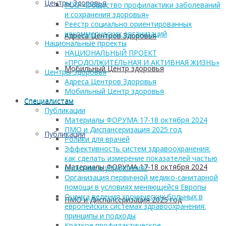
Центры Здоровья
РОО «Общество профилактики заболеваний
и сохранения здоровья»
Реестр социально ориентированных
некоммерческих организаций
Адреса Центров Здоровья
Национальные проекты
НАЦИОНАЛЬНЫЙ ПРОЕКТ
«ПРОДОЛЖИТЕЛЬНАЯ И АКТИВНАЯ ЖИЗНЬ»
Мобильный Центр здоровья
Центры Здоровья
Адреса Центров Здоровья
Мобильный Центр здоровья
Cпециалистам
Cпециалистам
Публикации
Материалы ФОРУМА 17-18 октября 2024
ПМО и Диспансеризация 2025 год
Публикации
Ролики для врачей
Эффективность систем здравоохранения:
как сделать измерение показателей частью
Материалы ФОРУМА 17-18 октября 2024
политики и управления?
Организация первичной медико-санитарной
помощи в условиях меняющейся Европы
Оценка ведения хронических больных в
ПМО и Диспансеризация 2025 год
европейских системах здравоохранения:
принципы и подходы
Краткое профилактическое