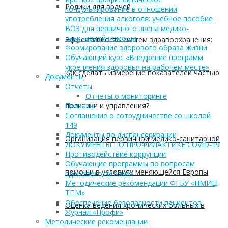
Ролики для врачей
консультирование в отношении
употребления алкоголя: учебное пособие
ВОЗ для первичного звена медико-
санитарной помощи
Эффективность систем здравоохранения:
Формирование здорового образа жизни
Обучающий курс «Внедрение программ
укрепления здоровья на рабочем месте»
как сделать измерение показателей частью
Документы
Отчеты
Отчеты о мониторинге
политики и управления?
Приказы
Соглашение о сотрудничестве со школой
149
Документы по диспансеризации
Организация первичной медико-санитарной
ДОКУМЕНТЫ ПО ПРОФИЛАКТИКЕ COVID-19
Противодействие коррупции
Обучающие программы по вопросам
помощи в условиях меняющейся Европы
здорового питания
Методические рекомендации ФГБУ «НМИЦ
ТПМ»
Обеспечение безопасности пациентов
Оценка ведения хронических больных в
Журнал «Профи»
Методические рекомендации