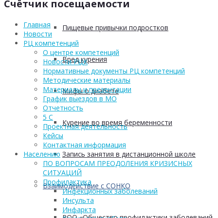
Счётчик посещаемости
Главная
Пищевые привычки подростков
Новости
РЦ компетенций
О центре компетенций
Вред курения
Новости РЦК
Нормативные документы РЦ компетенций
Методические материалы
Материалы и презентации
Мифы о диабете
График выездов в МО
Отчетность
5 С
Курение во время беременности
Проектная деятельность
Кейсы
Контактная информация
Запись занятия в дистанционной школе
Населению
ПО ВОПРОСАМ ПРЕОДОЛЕНИЯ КРИЗИСНЫХ
СИТУАЦИЙ
Профилактика
Взаимодействие с СОНКО
Инфекционных заболеваний
Инсульта
Инфаркта
РОО «Общество профилактики заболеваний