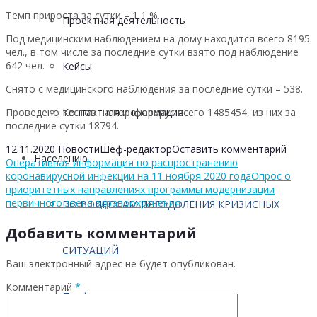
Темп прироста за сутки – 1,1 %.
Проектная деятельность
Под медицинским наблюдением на дому находится всего 8195
чел., в том числе за последние сутки взято под наблюдение
642 чел.
Кейсы
Снято с медицинского наблюдения за последние сутки – 538.
Проведено тестов на коронавирус всего 1485454, из них за
Контактная информация
последние сутки 18794.
12.11.2020
Новости
Шеф-редактор
Оставить комментарий
Населению
Оперативная информация по распространению
коронавирусной инфекции на 11 ноября 2020 года
Опрос о
приоритетных направлениях программы модернизации
первичного звена здравоохранения
ПО ВОПРОСАМ ПРЕОДОЛЕНИЯ КРИЗИСНЫХ
Добавить комментарий
СИТУАЦИЙ
Ваш электронный адрес не будет опубликован.
Комментарий
*
Профилактика