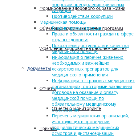
вопросам преодоления кризисных
Формирование здорового образа жизни
ситуаций
Противодействие коррупции
Медицинская помощь
График приема граждан
Обучающий курс «Внедрение программ
Права и обязанности граждан в сфере
охраны здоровья
Показатели доступности и качества
укрепления здоровья на рабочем месте»
медицинской помощи
Информация о перечне жизненно
необходимых и важнейших
Документы
лекарственных препаратов для
медицинского применения
Информация о страховых медицинских
организациях, с которыми заключены
Отчеты
договора на оказание и оплату
медицинской помощи по
обязательному медицинскому
Отчеты о мониторинге
страхованию
Перечень медицинских организаций,
участвующих в проведении
профилактических медицинских
Приказы
осмотров и диспансеризации