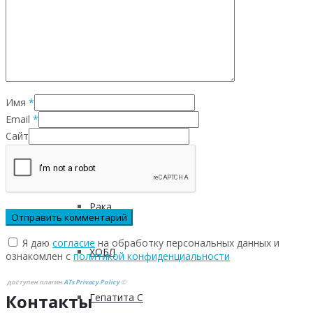
Инфекционных заболеваний
Инсульта
Имя
*
Инфаркта
Email
*
Сайт
Сахарного диабета
Рака
Я даю
согласие
на обработку персональных данных и
ХОБЛ
ознакомлен с
политикой конфиденциальности
доступен плагин
ATs Privacy Policy
©
Контакты
Гепатита С