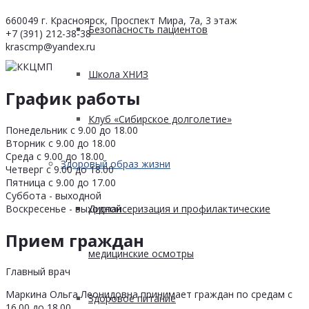
660049 г. Красноярск, Проспект Мира, 7а, 3 этаж
Безопасность пациентов
+7 (391) 212-38-38
krascmp@yandex.ru
Школа ХНИЗ
График работы
Клуб «Сибирское долголетие»
Понедельник с 9.00 до 18.00
Вторник с 9.00 до 18.00
Среда с 9.00 до 18.00
Здоровый образ жизни
Четверг с 9.00 до 18.00
Пятница с 9.00 до 17.00
Суббота - выходной
Воскресенье - выходной
Диспансеризация и профилактические
Прием граждан
медицинские осмотры
Главный врач
Маркина Ольга Леонидовна принимает граждан по средам с
Здоровое питание
16.00 до 18.00.