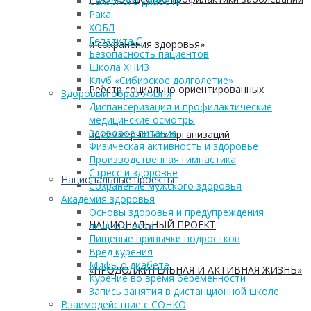
Сахарного диабета
Рака
ХОБЛ
Гепатита С
и сохранения здоровья»
Безопасность пациентов
Школа ХНИЗ
Клуб «Сибирское долголетие»
Реестр социально ориентированных
Здоровый образ жизни
Диспансеризация и профилактические
медицинские осмотры
Здоровое питание
некоммерческих организаций
Физическая активность и здоровье
Производственная гимнастика
Стресс и здоровье
Национальные проекты
Сохранение мужского здоровья
Академия здоровья
Основы здоровья и предупреждения
НАЦИОНАЛЬНЫЙ ПРОЕКТ
лишнего веса
Пищевые привычки подростков
Вред курения
Мифы о диабете
«ПРОДОЛЖИТЕЛЬНАЯ И АКТИВНАЯ ЖИЗНЬ»
Курение во время беременности
Запись занятия в дистанционной школе
Взаимодействие с СОНКО