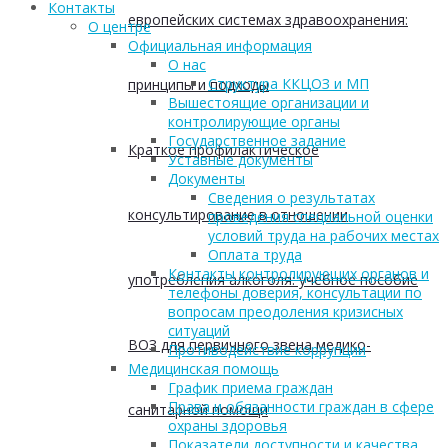
Контакты
европейских системах здравоохранения:
О центре
Официальная информация
О нас
Структура ККЦОЗ и МП
принципы и подходы
Вышестоящие организации и
контролирующие органы
Государственное задание
Краткое профилактическое
Уставные документы
Документы
Сведения о результатах
консультирование в отношении
проведения специальной оценки
условий труда на рабочих местах
Оплата труда
Контакты контролирующих органов и
употребления алкоголя: учебное пособие
телефоны доверия, консультации по
вопросам преодоления кризисных
ситуаций
ВОЗ для первичного звена медико-
Противодействие коррупции
Медицинская помощь
График приема граждан
Права и обязанности граждан в сфере
санитарной помощи
охраны здоровья
Показатели доступности и качества