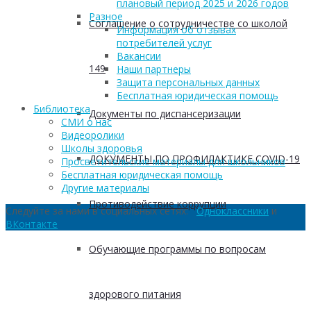
плановый период 2025 и 2026 годов
Разное
Соглашение о сотрудничестве со школой
Информация об отзывах
потребителей услуг
Вакансии
149
Наши партнеры
Защита персональных данных
Бесплатная юридическая помощь
Библиотека
Документы по диспансеризации
СМИ о нас
Видеоролики
Школы здоровья
ДОКУМЕНТЫ ПО ПРОФИЛАКТИКЕ COVID-19
Просветительские материалы для школьников
Бесплатная юридическая помощь
Другие материалы
Противодействие коррупции
Следуйте за нами в социальных сетях:
Одноклассники
и
ВКонтакте
Обучающие программы по вопросам
здорового питания