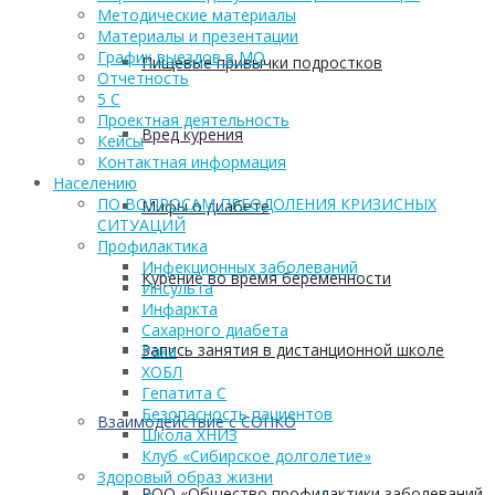
Методические материалы
Материалы и презентации
График выездов в МО
Пищевые привычки подростков
Отчетность
5 С
Проектная деятельность
Вред курения
Кейсы
Контактная информация
Населению
ПО ВОПРОСАМ ПРЕОДОЛЕНИЯ КРИЗИСНЫХ
Мифы о диабете
СИТУАЦИЙ
Профилактика
Инфекционных заболеваний
Курение во время беременности
Инсульта
Инфаркта
Сахарного диабета
Запись занятия в дистанционной школе
Рака
ХОБЛ
Гепатита С
Безопасность пациентов
Взаимодействие с СОНКО
Школа ХНИЗ
Клуб «Сибирское долголетие»
Здоровый образ жизни
РОО «Общество профилактики заболеваний