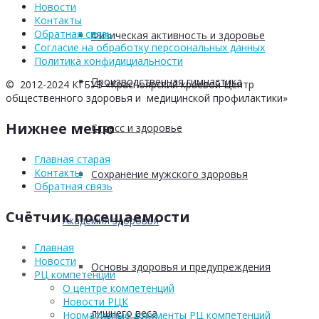
Новости
Контакты
Обратная связь
Физическая активность и здоровье
Согласие на обработку персоональных данных
Политика конфидициальности
Производственная гимнастика
© 2012-2024 КГБУЗ «Красноярский краевой Центр
общественного здоровья и медицинской профилактики»
Нижнее меню
Стресс и здоровье
Главная старая
Контакты
Сохранение мужского здоровья
Обратная связь
Счётчик посещаемости
Академия здоровья
Главная
Новости
Основы здоровья и предупреждения
РЦ компетенций
О центре компетенций
Новости РЦК
лишнего веса
Нормативные документы РЦ компетенций