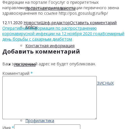
Федерации на портале Госуслуг о приоритетных
направлениях программы модернизации первичного звена
Проектная деятельность
здравоохранения по ссылке
http://pos.gosuslugi.ru/lkp/
12.11.2020
Новости
Шеф-редактор
Оставить комментарий
Кейсы
Оперативная информация по распространению
коронавирусной инфекции на 12 ноября 2020 года
Всемирный
день борьбы с сахарным диабетом
Контактная информация
Добавить комментарий
Ваш электронный адрес не будет опубликован.
Населению
Комментарий
*
ПО ВОПРОСАМ ПРЕОДОЛЕНИЯ КРИЗИСНЫХ
СИТУАЦИЙ
Профилактика
Имя
*