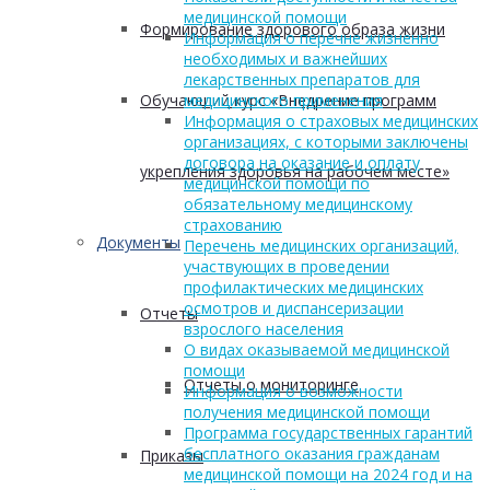
медицинской помощи
Формирование здорового образа жизни
Информация о перечне жизненно
необходимых и важнейших
лекарственных препаратов для
Обучающий курс «Внедрение программ
медицинского применения
Информация о страховых медицинских
организациях, с которыми заключены
договора на оказание и оплату
укрепления здоровья на рабочем месте»
медицинской помощи по
обязательному медицинскому
страхованию
Документы
Перечень медицинских организаций,
участвующих в проведении
профилактических медицинских
осмотров и диспансеризации
Отчеты
взрослого населения
О видах оказываемой медицинской
помощи
Отчеты о мониторинге
Информация о возможности
получения медицинской помощи
Программа государственных гарантий
бесплатного оказания гражданам
Приказы
медицинской помощи на 2024 год и на