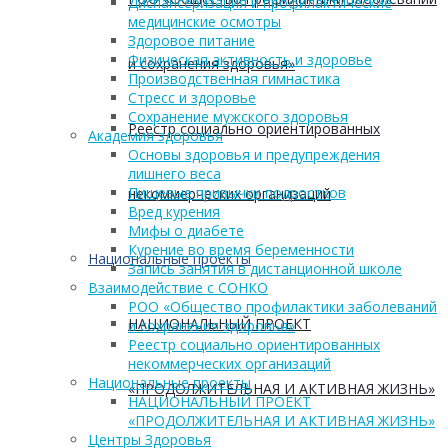
Диспансеризация и профилактические
медицинские осмотры
Здоровое питание
Физическая активность и здоровье
и сохранения здоровья»
Производственная гимнастика
Стресс и здоровье
Сохранение мужского здоровья
Реестр социально ориентированных
Академия здоровья
Основы здоровья и предупреждения
лишнего веса
Пищевые привычки подростков
некоммерческих организаций
Вред курения
Мифы о диабете
Курение во время беременности
Национальные проекты
Запись занятия в дистанционной школе
Взаимодействие с СОНКО
РОО «Общество профилактики заболеваний
НАЦИОНАЛЬНЫЙ ПРОЕКТ
и сохранения здоровья»
Реестр социально ориентированных
некоммерческих организаций
Национальные проекты
«ПРОДОЛЖИТЕЛЬНАЯ И АКТИВНАЯ ЖИЗНЬ»
НАЦИОНАЛЬНЫЙ ПРОЕКТ
«ПРОДОЛЖИТЕЛЬНАЯ И АКТИВНАЯ ЖИЗНЬ»
Центры Здоровья