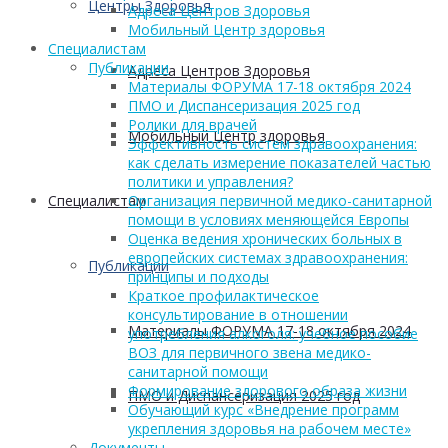
Центры Здоровья
Адреса Центров Здоровья
Мобильный Центр здоровья
Cпециалистам
Публикации
Адреса Центров Здоровья
Материалы ФОРУМА 17-18 октября 2024
ПМО и Диспансеризация 2025 год
Ролики для врачей
Мобильный Центр здоровья
Эффективность систем здравоохранения:
как сделать измерение показателей частью
политики и управления?
Cпециалистам
Организация первичной медико-санитарной
помощи в условиях меняющейся Европы
Оценка ведения хронических больных в
европейских системах здравоохранения:
Публикации
принципы и подходы
Краткое профилактическое
консультирование в отношении
Материалы ФОРУМА 17-18 октября 2024
употребления алкоголя: учебное пособие
ВОЗ для первичного звена медико-
санитарной помощи
Формирование здорового образа жизни
ПМО и Диспансеризация 2025 год
Обучающий курс «Внедрение программ
укрепления здоровья на рабочем месте»
Документы