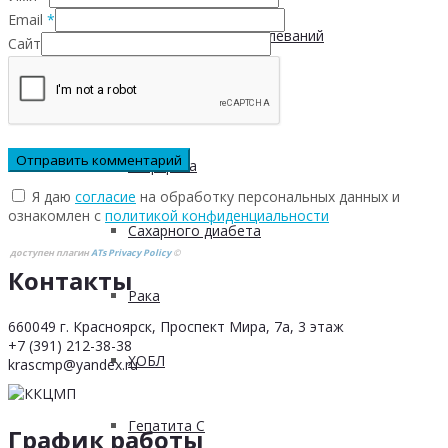
Email
*
Инфекционных заболеваний
Сайт
Инсульта
Инфаркта
Я даю
согласие
на обработку персональных данных и
ознакомлен с
политикой конфиденциальности
Сахарного диабета
доступен плагин
ATs Privacy Policy
©
Контакты
Рака
660049 г. Красноярск, Проспект Мира, 7а, 3 этаж
+7 (391) 212-38-38
ХОБЛ
krascmp@yandex.ru
Гепатита С
График работы