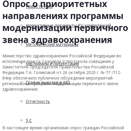
Опрос о приоритетных
Новости РЦК
направлениях программы
модернизации первичного
Нормативные документы РЦ компетенций
звена здравоохранения
Методические материалы
Министерство здравоохранения Российской Федерации во
исполнение пункта 2 раздела II протокола совещания у
Материалы и презентации
Заместителя Председателя Правительства Российской
Федерации Т.А. Голиковой от 26 октября 2020 г. № ТГ-П12-
84пр обеспечило публичное обсуждение мероприятий
График выездов в МО
региональных программ модернизации первичного звена
здравоохранения.
Отчетность
5 С
В настоящее время организован опрос граждан Российской