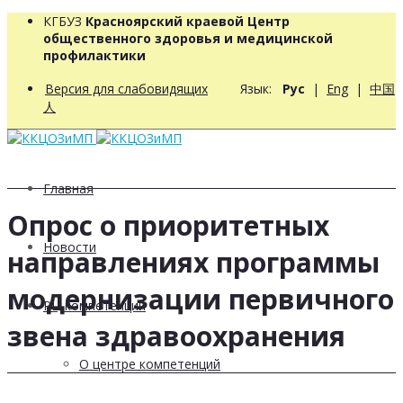
КГБУЗ
Красноярский краевой Центр
общественного здоровья и медицинской
профилактики
Версия для слабовидящих
Язык:
Рус
|
Eng
|
中国
人
Главная
Опрос о приоритетных
Новости
направлениях программы
модернизации первичного
РЦ компетенций
звена здравоохранения
О центре компетенций