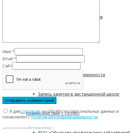
Пищевые привычки подростков
Вред курения
Имя
*
Мифы о диабете
Email
*
Сайт
Курение во время беременности
Запись занятия в дистанционной школе
Я даю
согласие
на обработку персональных данных и
Взаимодействие с СОНКО
ознакомлен с
политикой конфиденциальности
доступен плагин
ATs Privacy Policy
©
РОО «Общество профилактики заболеваний