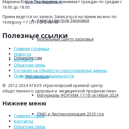
Центры Здоровья
Маркина Ольга Леонидовна принимает граждан по средам с
16.00 до 18.00.
Прием ведется по записи. Записаться на прием можно по
Адреса Центров Здоровья
телефону +7 (391) 212-38-38
Полезные ссылки
Мобильный Центр здоровья
Главная страница
Новости
Cпециалистам
Контакты
Обратная связь
Согласие на обработку персоональных данных
Политика конфидициальности
Публикации
© 2012-2024 КГБУЗ «Красноярский краевой Центр
общественного здоровья и медицинской профилактики»
Материалы ФОРУМА 17-18 октября 2024
Нижнее меню
ПМО и Диспансеризация 2025 год
Главная старая
Контакты
Обратная связь