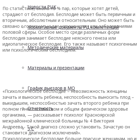
Новости РЦК
По статистике, около 15 % пар, которые хотят детей,
страдают от бесплодия. Бесплодие может быть первичным и
вторичным, абсолютным и относительным. Оно может быть
связано с гормональными нарушениями или заболеваниями
Нормативные документы РЦ компетенций
половой сферы. Особое место среди различных форм
бесплодия занимает бесплодие неясного генеза или
идиопатическое бесплодие. Его также называют психогенным
Методические материалы
или психологическим бесплодием.
Материалы и презентации
График выездов в МО
«Психологическое бесплодие – невозможность женщины
зачать и выносить ребенка, неспособность выносить плод –
выкидышем, неспособностью зачать второго ребенка при
Отчетность
полном гинекологическом и общем физическом здоровье
организма, — рассказывает психолог Красноярской
межрайонной клинической больницы № 4 Виктория
Андреева.- Такой диагноз сложно установить. Зачастую он
5 С
становится диагнозом исключений».
Психологическое бесплодие больше присуще женщинам, но и