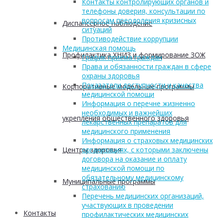
Контакты контролирующих органов и
телефоны доверия, консультации по
вопросам преодоления кризисных
Диспансерное наблюдение
ситуаций
Противодействие коррупции
Медицинская помощь
Профилактика ХНИЗ и формирование ЗОЖ
График приема граждан
Права и обязанности граждан в сфере
охраны здоровья
Показатели доступности и качества
Корпоративные модельные программы
медицинской помощи
Информация о перечне жизненно
необходимых и важнейших
укрепления общественного здоровья
лекарственных препаратов для
медицинского применения
Информация о страховых медицинских
Центры здоровья
организациях, с которыми заключены
договора на оказание и оплату
медицинской помощи по
обязательному медицинскому
Муниципальные программы
страхованию
Перечень медицинских организаций,
участвующих в проведении
Контакты
профилактических медицинских