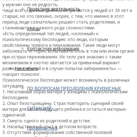
у мужчин оно не редкость.
Проектная деятельность
Чаще всего, данный диагноз встречается у людей от 30 лет и
старше, но это связано, скорее, с тем, что именно в этот
период люди сознательно решают стать родителями, и
сталкиваются с разного рода сложностями.
Кейсы
«Есть определенный тип людей, «склонный» к
психологическому бесплодию: это люди, которым
свойственны тревога и переживания. Такие люди могут
Контактная информация
заболевать «с горя», испытывать боль в том или ином органе
при острых переживаниях. Их тело уже знакомо с таким
механизмом и охотно хватается за привычный вариант
развития событий и в случае попытки забеременеть» —
Населению
говорит психолог.
Психологическое бесплодие может возникнуть в различных
ситуациях.
ПО ВОПРОСАМ ПРЕОДОЛЕНИЯ КРИЗИСНЫХ
1. Негативный образ матери у женщины с психологическим
бесплодием
2. Опыт безотцовщины. Страх повторить сценарий своей
СИТУАЦИЙ
матери для своего будущего ребенка и остаться матерью-
одиночкой.
3. Смерть одного из родителей в детстве.
4. Насильственный опыт в детском возрасте.
Профилактика
5. Отсутствие формирования собственной половой