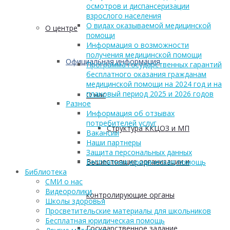
осмотров и диспансеризации
взрослого населения
О видах оказываемой медицинской
О центре
помощи
Информация о возможности
получения медицинской помощи
Официальная информация
Программа государственных гарантий
бесплатного оказания гражданам
медицинской помощи на 2024 год и на
плановый период 2025 и 2026 годов
О нас
Разное
Информация об отзывах
потребителей услуг
Структура ККЦОЗ и МП
Вакансии
Наши партнеры
Защита персональных данных
Вышестоящие организации и
Бесплатная юридическая помощь
Библиотека
СМИ о нас
Видеоролики
контролирующие органы
Школы здоровья
Просветительские материалы для школьников
Бесплатная юридическая помощь
Государственное задание