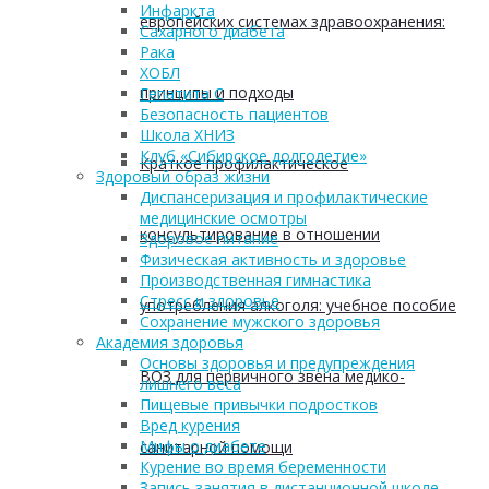
Инфаркта
европейских системах здравоохранения:
Сахарного диабета
Рака
ХОБЛ
принципы и подходы
Гепатита С
Безопасность пациентов
Школа ХНИЗ
Клуб «Сибирское долголетие»
Краткое профилактическое
Здоровый образ жизни
Диспансеризация и профилактические
медицинские осмотры
консультирование в отношении
Здоровое питание
Физическая активность и здоровье
Производственная гимнастика
Стресс и здоровье
употребления алкоголя: учебное пособие
Сохранение мужского здоровья
Академия здоровья
Основы здоровья и предупреждения
ВОЗ для первичного звена медико-
лишнего веса
Пищевые привычки подростков
Вред курения
Мифы о диабете
санитарной помощи
Курение во время беременности
Запись занятия в дистанционной школе