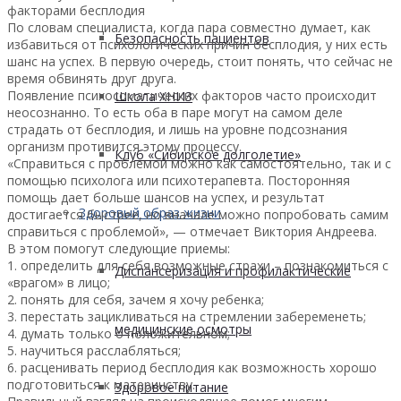
факторами бесплодия
По словам специалиста, когда пара совместно думает, как
Безопасность пациентов
избавиться от психологических причин бесплодия, у них есть
шанс на успех. В первую очередь, стоит понять, что сейчас не
время обвинять друг друга.
Появление психосоматических факторов часто происходит
Школа ХНИЗ
неосознанно. То есть оба в паре могут на самом деле
страдать от бесплодия, и лишь на уровне подсознания
организм противится этому процессу.
Клуб «Сибирское долголетие»
«Справиться с проблемой можно как самостоятельно, так и с
помощью психолога или психотерапевта. Посторонняя
помощь дает больше шансов на успех, и результат
Здоровый образ жизни
достигается быстрее, но вначале можно попробовать самим
справиться с проблемой», — отмечает Виктория Андреева.
В этом помогут следующие приемы:
1. определить для себя возможные страхи – познакомиться с
Диспансеризация и профилактические
«врагом» в лицо;
2. понять для себя, зачем я хочу ребенка;
3. перестать зацикливаться на стремлении забеременеть;
медицинские осмотры
4. думать только о положительном;
5. научиться расслабляться;
6. расценивать период бесплодия как возможность хорошо
подготовиться к материнству.
Здоровое питание