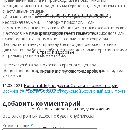
Правильный взгляд на происходящее помог многим
женщинам испытать радость материнства, а мужчинам стать
счастливыми отцами.
Физическая активность и здоровье
«Для многих женщин и мужчин эти факторы остаются
неосознаваемыми, — говорит психолог.- Если
самостоятельные попытки избавиться от психосоматических
факторов не принесли успеха, стоит посетить психолога или
Производственная гимнастика
психотерапевта, возможно — совместно с супругом.
Выяснить истинную причину бесплодия поможет только
длительная работа с собственными детскими переживаниями
Стресс и здоровье
и травмирующими моментами».
Пресс-служба Красноярского краевого Центра
общественного здоровья и медицинской профилактики, тел.
Сохранение мужского здоровья
227 66 74
11.03.2021
Новости
Шеф-редактор
Оставить комментарий
Академия здоровья
Всемирная неделя борьбы с глаукомой
Всемирный день почки
Добавить комментарий
Основы здоровья и предупреждения
Ваш электронный адрес не будет опубликован.
Комментарий
*
лишнего веса