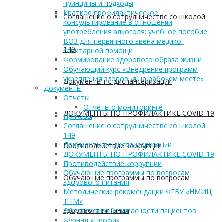
принципы и подходы
Краткое профилактическое
Соглашение о сотрудничестве со школой
консультирование в отношении
употребления алкоголя: учебное пособие
ВОЗ для первичного звена медико-
149
санитарной помощи
Формирование здорового образа жизни
Обучающий курс «Внедрение программ
укрепления здоровья на рабочем месте»
Документы по диспансеризации
Документы
Отчеты
Отчеты о мониторинге
ДОКУМЕНТЫ ПО ПРОФИЛАКТИКЕ COVID-19
Приказы
Соглашение о сотрудничестве со школой
149
Документы по диспансеризации
Противодействие коррупции
ДОКУМЕНТЫ ПО ПРОФИЛАКТИКЕ COVID-19
Противодействие коррупции
Обучающие программы по вопросам
Обучающие программы по вопросам
здорового питания
Методические рекомендации ФГБУ «НМИЦ
ТПМ»
здорового питания
Обеспечение безопасности пациентов
Журнал «Профи»