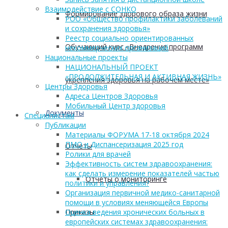
Взаимодействие с СОНКО
Формирование здорового образа жизни
РОО «Общество профилактики заболеваний
и сохранения здоровья»
Реестр социально ориентированных
Обучающий курс «Внедрение программ
некоммерческих организаций
Национальные проекты
НАЦИОНАЛЬНЫЙ ПРОЕКТ
«ПРОДОЛЖИТЕЛЬНАЯ И АКТИВНАЯ ЖИЗНЬ»
укрепления здоровья на рабочем месте»
Центры Здоровья
Адреса Центров Здоровья
Мобильный Центр здоровья
Документы
Cпециалистам
Публикации
Материалы ФОРУМА 17-18 октября 2024
ПМО и Диспансеризация 2025 год
Отчеты
Ролики для врачей
Эффективность систем здравоохранения:
как сделать измерение показателей частью
Отчеты о мониторинге
политики и управления?
Организация первичной медико-санитарной
помощи в условиях меняющейся Европы
Приказы
Оценка ведения хронических больных в
европейских системах здравоохранения: