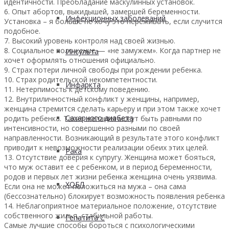
идентичности. Преобладание маскулинных установок.
6. Опыт абортов, выкидышей, замершей беременности.
Инфекционных заболеваний
Установка – я больше не хочу это переживать, если случится
подобное.
7. Высокий уровень контроля над своей жизнью.
8. Социальное положение — «не замужем». Когда партнер не
Инсульта
хочет оформлять отношения официально.
9. Страх потери личной свободы при рождении ребенка.
10. Страх родительской некомпетентности.
Инфаркта
11. Нетерпимость к детскому поведению.
12. Внутриличностный конфликт у женщины, например,
женщина стремится сделать карьеру и при этом также хочет
Сахарного диабета
родить ребенка. Такие желания могут быть равными по
интенсивности, но совершенно разными по своей
направленности. Возникающий в результате этого конфликт
приводит к невозможности реализации обеих этих целей.
Рака
13. Отсутствие доверия к супругу. Женщина может бояться,
что муж оставит ее с ребенком, и в период беременности,
родов и первых лет жизни ребенка женщина очень уязвима.
ХОБЛ
Если она не может положиться на мужа – она сама
(бессознательно) блокирует возможность появления ребенка
14. Неблагоприятное материальное положение, отсутствие
собственного жилья, стабильной работы.
Гепатита С
Самые лучшие способы бороться с психологическими