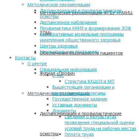
Методические рекомендации
Диспансеризация и профилактические
Методические рекомендации ФГБУ «НМИЦ
осмотры
Диспансерное наблюдение
Профилактика ХНИЗ и формирование ЗОЖ
ТПМ»
Корпоративные модельные программы
укрепления общественного здоровья
Центры здоровья
Муниципальные программы
Обеспечение безопасности пациентов
Контакты
О центре
Официальная информация
Журнал «Профи»
О нас
Структура ККЦОЗ и МП
Вышестоящие организации и
контролирующие органы
Методические рекомендации
Государственное задание
Уставные документы
Документы
Диспансеризация и профилактические
Сведения о результатах
проведения специальной оценки
условий труда на рабочих местах
осмотры
Оплата труда