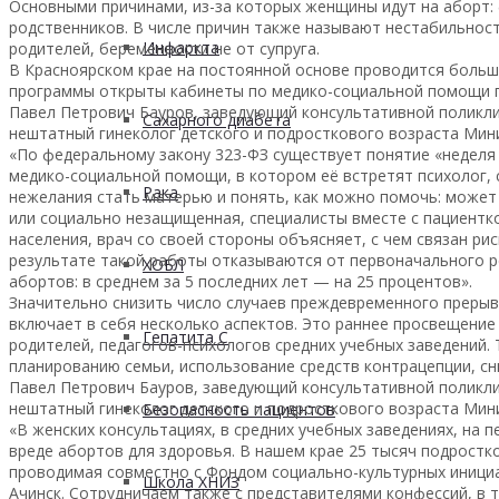
Основными причинами, из-за которых женщины идут на аборт:
родственников. В числе причин также называют нестабильность
Инфаркта
родителей, беременности не от супруга.
В Красноярском крае на постоянной основе проводится больша
программы открыты кабинеты по медико-социальной помощи пр
Павел Петрович Бауров, заведующий консультативной поликли
Сахарного диабета
нештатный гинеколог детского и подросткового возраста Мин
«По федеральному закону 323-ФЗ существует понятие «неделя
медико-социальной помощи, в котором её встретят психолог, 
Рака
нежелания стать матерью и понять, как можно помочь: может 
или социально незащищенная, специалисты вместе с пациент
населения, врач со своей стороны объясняет, с чем связан ри
результате такой работы отказываются от первоначального р
ХОБЛ
абортов: в среднем за 5 последних лет — на 25 процентов».
Значительно снизить число случаев преждевременного преры
включает в себя несколько аспектов. Это раннее просвещение
Гепатита С
родителей, педагогов-психологов средних учебных заведений
планированию семьи, использование средств контрацепции, с
Павел Петрович Бауров, заведующий консультативной поликли
нештатный гинеколог детского и подросткового возраста Мин
Безопасность пациентов
«В женских консультациях, в средних учебных заведениях, на 
вреде абортов для здоровья. В нашем крае 25 тысяч подростко
проводимая совместно с Фондом социально-культурных иници
Школа ХНИЗ
Ачинск. Сотрудничаем также с представителями конфессий, в т