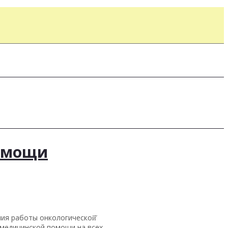
помощи
ия работы онкологической̆
 медицинской помощи на всех