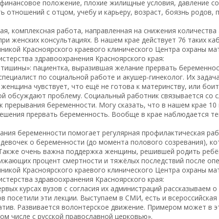
 финансовое положение, плохие жилищные условия, давление с
 отношений с отцом, учебу и карьеру, возраст, боязнь родов, 
я, комплексная работа, направленная на снижения количества 
и женских консультациях. В нашем крае действует 76 таких ка
никой Красноярского краевого клинического Центра охраны мат
истерства здравоохранения Красноярского края:
 тишины»: пациентка, выразившая желание прервать беременнос
специалист по социальной работе и акушер-гинеколог. Их зада
женщина чувствует, что ещё не готова к материнству, или боит
кой обсуждают проблему. Социальный работник связывается со 
ск прерывания беременности. Могу сказать, что в нашем крае 1
ешения прервать беременность. Вообще в крае наблюдается те
вания беременности помогает регулярная профилактическая ра
 девочек о беременности (до момента полового созревания), ко
. Также очень важна поддержка женщины, решившей родить ребё
нижающих процент смертности и тяжёлых последствий после опе
никой Красноярского краевого клинического Центра охраны мат
истерства здравоохранения Красноярского края:
первых курсах вузов с согласия их администраций рассказываем о
в посетили эти лекции. Выступаем в СМИ, есть и всероссийская
атив. Развивается волонтерское движение. Примером может в 
ом числе с русской православной церковью».