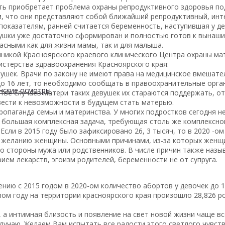
ть приобретает проблема охраны репродуктивного здоровья по
, что они представляют собой ближайший репродуктивный, инт
показателям, ранней считается беременность, наступившая у де
вушки уже достаточно сформирован и полностью готов к вынаш
сными как для жизни мамы, так и для малыша.
никой Красноярского краевого клинического Центра охраны мат
истерства здравоохранения Красноярского края:
ушек. Врачи по закону не имеют права на медицинское вмешате
 до 16 лет, то необходимо сообщать в правоохранительные орга
нские осмотры
тве случаев матери таких девушек их стараются поддержать, от
ести к невозможности в будущем стать матерью.
опаганда семьи и материнства. У многих подростков сегодня не
и большая комплексная задача, требующая столь же комплексно
Если в 2015 году было зафиксировано 26, 3 тысяч, то в 2020 -ом
о желанию женщины. Основными причинами, из-за которых женщи
о стороны мужа или родственников. В числе причин также наз
рием лекарств, эгоизм родителей, беременности не от супруга.
ению с 2015 годом в 2020-ом количество абортов у девочек до 1
шлом году на территории красноярского края произошло 28,826 р
 а интимная близость и появление на свет новой жизни чаще в
 случаю. Желаем Вам испытать все радости этого светлого чувст