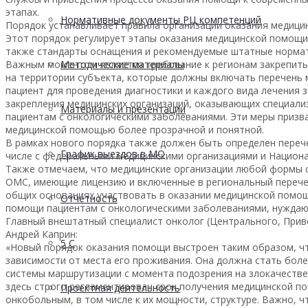
этапах.
Нормативные документы РЦ компетенций
Порядок устанавливает правила организации оказания медици
Этот порядок регулирует этапы оказания медицинской помощи,
также стандарты оснащения и рекомендуемые штатные нормат
Важным моментом является требование к регионам закрепить
Методические материалы
на территории субъекта, которые должны включать перечень 
пациент для проведения диагностики и каждого вида лечения
закрепления медицинских организаций, оказывающих специали
Материалы и презентации
пациентам с онкологическими заболеваниями. Эти меры призв
медицинской помощью более прозрачной и понятной.
В рамках нового порядка также должен быть определен переч
График выездов в МО
числе с федеральными медицинскими организациями и Национ
Также отмечаем, что медицинские организации любой формы с
ОМС, имеющие лицензию и включенные в региональный перече
общих основаниях участвовать в оказании медицинской помощ
Отчетность
помощи пациентам с онкологическими заболеваниями, нуждаю
Главный внештатный специалист онколог (Центрального, Прив
Андрей Каприн:
5 С
«Новый порядок оказания помощи выстроен таким образом, ч
зависимости от места его проживания. Она должна стать бол
системы маршрутизации с момента подозрения на злокачеств
здесь строго регламентирован срок получения медицинской 
Проектная деятельность
онкобольным, в том числе к их мощности, структуре. Важно, 