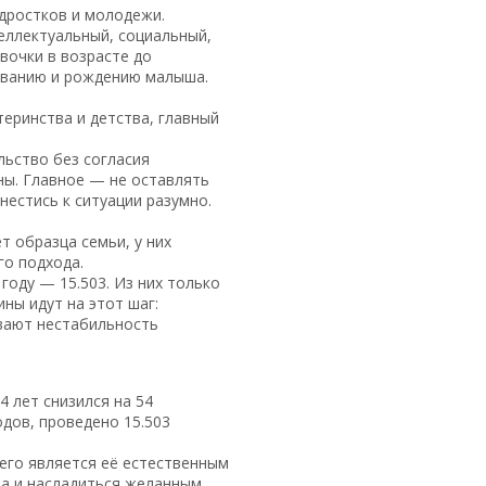
дростков и молодежи.
еллектуальный, социальный,
вочки в возрасте до
иванию и рождению малыша.
еринства и детства, главный
льство без согласия
ны. Главное — не оставлять
нестись к ситуации разумно.
т образца семьи, у них
го подхода.
 году — 15.503. Из них только
ны идут на этот шаг:
ывают нестабильность
4 лет снизился на 54
одов, проведено 15.503
сего является её естественным
ва и насладиться желанным