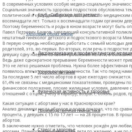
В современных условиях особую медико-социальную значимос
Социальная значимость здоровья подростков o6yсловлена тем
Клуб «Сибирское долголетие»
политический и культурный резерв общества. По медицинским 
восемнадцати лет. Только к восемнадцати годам организм де
Поэтому беременность и роды в юном возрасте могут быть опа
Павел Петрович Бауров, заведующий консультативной поликли
Здоровый образ жизни
нештатный гинеколог детского и подросткового возраста Мин
В первую очередь необходимо работать с семьёй молодых дев
родителей, это, во-первых. Во-вторых, если речь о подростке
Диспансеризация и профилактические медици
девушку одну наедине со своей проблемой. Кстати, в большинс
Ведь даже однократное прерывание беременности может прив
Это не легко решаемая проблема. Нужна более эффективная пр
появилось впечатление вседозволенности. Так что перед нам
Здоровое питание
За последние 5 лет число абортов в крае ежегодно снижается. 
61,4% не связаны с медицинскими показателями, проведены п
финансовое положение, плохие жилищные условия, давление с
Физическая активность и здоровье
отношений с отцом, учебу и карьеру, возраст, боязнь родов, п
Какая ситуация с абортами у нас в Красноярском крае?
Анализ динамики числа абортов и родов показал, что по сравн
Производственная гимнастика
процента, у девушек с 15 по 17 лет — на 28 процентов. В про
абортов.
В заключение нужно отметить, что человек рождён для любви,
Стресс и здоровье
апогеем. Планирование семьи – это дети по желанию, а не по