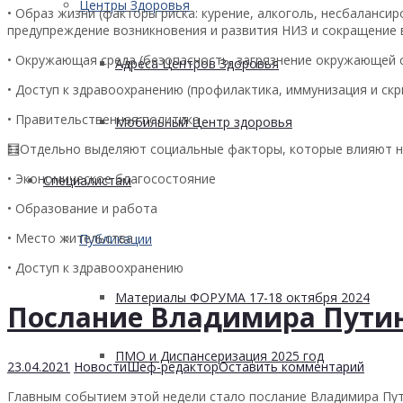
Центры Здоровья
• Образ жизни (факторы риска: курение, алкоголь, несбаланс
предупреждение возникновения и развития НИЗ и сокращение 
• Окружающая среда (безопасность, загрязнение окружающей 
Адреса Центров Здоровья
• Доступ к здравоохранению (профилактика, иммунизация и скр
• Правительственная политика
Мобильный Центр здоровья
🧮Отдельно выделяют социальные факторы, которые влияют н
• Экономическое благосостояние
Cпециалистам
• Образование и работа
• Место жительства
Публикации
• Доступ к здравоохранению
Материалы ФОРУМА 17-18 октября 2024
Послание Владимира Пути
ПМО и Диспансеризация 2025 год
23.04.2021
Новости
Шеф-редактор
Оставить комментарий
Главным событием этой недели стало послание Владимира Пути