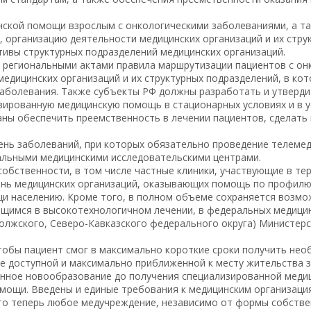
нской помощи взрослым с онкологическими заболеваниями, а так
 организацию деятельности медицинских организаций и их стру
ивы структурных подразделений медицинских организаций.
 региональными актами правила маршрутизации пациентов с он
медицинских организаций и их структурных подразделений, в ко
 заболевания. Также субъекты РФ должны разработать и утверд
зированную медицинскую помощь в стационарных условиях и в у
аны обеспечить преемственность в лечении пациентов, сделать
ень заболеваний, при которых обязательно проведение телемед
альными медицинскими исследовательскими центрами.
обственности, в том числе частные клиники, участвующие в т
нь медицинских организаций, оказывающих помощь по профилю 
и населению. Кроме того, в полном объеме сохраняется возмо
щимся в высокотехнологичном лечении, в федеральных медицин
олжского, Северо-Кавказского федерального округа) Министер
тобы пациент смог в максимально короткие сроки получить не
ее доступной и максимально приближенной к месту жительства 
енное новообразование до получения специализированной меди
помощи. Введены и единые требования к медицинским организа
что теперь любое медучреждение, независимо от формы собствен