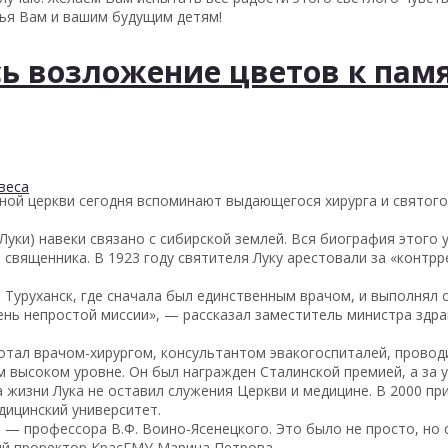
вья Вам и вашим будущим детям!
сь возложение цветов к памя
веса
ой церкви сегодня вспоминают выдающегося хирурга и святого 
уки) навеки связано с сибирской землей. Вся биография этого 
и священника. В 1923 году святителя Луку арестовали за «конт
в Туруханск, где сначала был единственным врачом, и выполнял
ень непростой миссии», — рассказал заместитель министра здр
тал врачом-хирургом, консультантом эвакогоспиталей, провод
 высоком уровне. Он был награжден Сталинской премией, а за 
жизни Лука не оставил служения Церкви и медицине. В 2000 при
дицинский университет.
и — профессора В.Ф. Воино-Ясенецкого. Это было не просто, но
вый проректор КрасГМУ Марина Петрова.