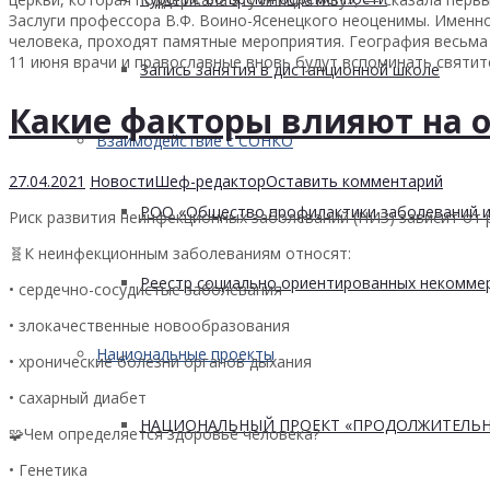
Заслуги профессора В.Ф. Воино-Ясенецкого неоценимы. Именно
человека, проходят памятные мероприятия. География весьма 
11 июня врачи и православные вновь будут вспоминать святите
Запись занятия в дистанционной школе
Какие факторы влияют на 
Взаимодействие с СОНКО
27.04.2021
Новости
Шеф-редактор
Оставить комментарий
РОО «Общество профилактики заболеваний и
Риск развития неинфекционных заболеваний (НИЗ) зависит от 
🧬К неинфекционным заболеваниям относят:
Реестр социально ориентированных некоммер
• сердечно-сосудистые заболевания
• злокачественные новообразования
Национальные проекты
• хронические болезни органов дыхания
• сахарный диабет
НАЦИОНАЛЬНЫЙ ПРОЕКТ «ПРОДОЛЖИТЕЛЬН
🧩Чем определяется здоровье человека?
• Генетика