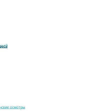
АЦИЙ
веса
нские осмотры