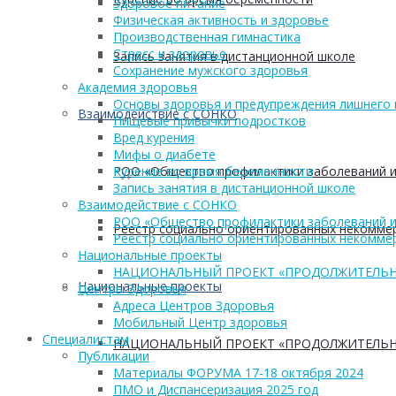
Здоровое питание
Физическая активность и здоровье
Производственная гимнастика
Стресс и здоровье
Запись занятия в дистанционной школе
Сохранение мужского здоровья
Академия здоровья
Основы здоровья и предупреждения лишнего 
Взаимодействие с СОНКО
Пищевые привычки подростков
Вред курения
Мифы о диабете
РОО «Общество профилактики заболеваний и
Курение во время беременности
Запись занятия в дистанционной школе
Взаимодействие с СОНКО
РОО «Общество профилактики заболеваний и
Реестр социально ориентированных некоммер
Реестр социально ориентированных некоммер
Национальные проекты
НАЦИОНАЛЬНЫЙ ПРОЕКТ «ПРОДОЛЖИТЕЛЬН
Национальные проекты
Центры Здоровья
Адреса Центров Здоровья
Мобильный Центр здоровья
Cпециалистам
НАЦИОНАЛЬНЫЙ ПРОЕКТ «ПРОДОЛЖИТЕЛЬН
Публикации
Материалы ФОРУМА 17-18 октября 2024
ПМО и Диспансеризация 2025 год