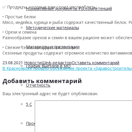
✅ Продукты, которые вам стоит употреблять:
Нормативные документы РЦ компетенций
• Простые белки
Мясо, индейка, курица и рыба содержат качественный белок. 
Методические материалы
• Орехи и семена
Разнообразие орехов и семян в вашем рационе может обеспе
Материалы и презентации
• Свежие сезонные фрукты и овощи
Сезонные продукты содержат огромное количество витамино
23.08.2021
Новости
Шеф-редактор
Оставить комментарий
График выездов в МО
В Красноярске прошло обсуждение проекта «Здравостроитель
Добавить комментарий
Отчетность
Ваш электронный адрес не будет опубликован.
5 С
Проектная деятельность