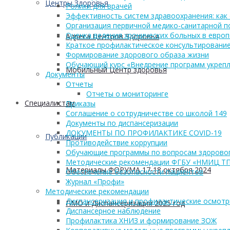
Центры Здоровья
Ролики для врачей
Эффективность систем здравоохранения: как 
Организация первичной медико-санитарной 
Оценка ведения хронических больных в европ
Адреса Центров Здоровья
Краткое профилактическое консультирование
Формирование здорового образа жизни
Обучающий курс «Внедрение программ укрепл
Мобильный Центр здоровья
Документы
Отчеты
Отчеты о мониторинге
Cпециалистам
Приказы
Соглашение о сотрудничестве со школой 149
Документы по диспансеризации
ДОКУМЕНТЫ ПО ПРОФИЛАКТИКЕ COVID-19
Публикации
Противодействие коррупции
Обучающие программы по вопросам здоровог
Методические рекомендации ФГБУ «НМИЦ Т
Материалы ФОРУМА 17-18 октября 2024
Обеспечение безопасности пациентов
Журнал «Профи»
Методические рекомендации
Диспансеризация и профилактические осмот
ПМО и Диспансеризация 2025 год
Диспансерное наблюдение
Профилактика ХНИЗ и формирование ЗОЖ