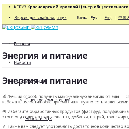
КГБУЗ
Красноярский краевой Центр общественног
Версия для слабовидящих
Язык:
Рус
|
Eng
|
中国
Главная
Энергия и питание
Новости
Энергия и питание
РЦ компетенций
🍏 Лучший способ получить максимальную энергию от еды — с
О центре компетенций
избежать вялости после приема пищи, нужно есть маленькими 
🍟 Избегайте обработанных продуктов (фастфуд, полуфабрика
этого они содержат консерванты, добавки, натрий, трансжир
Новости РЦК
💧 Также вам следует употреблять достаточное количество во