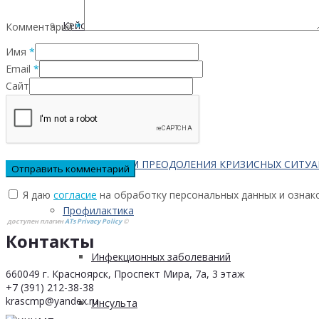
Кейсы
Комментарий
*
Имя
*
Email
*
Контактная информация
Сайт
Населению
ПО ВОПРОСАМ ПРЕОДОЛЕНИЯ КРИЗИСНЫХ СИТУ
Я даю
согласие
на обработку персональных данных и ознак
Профилактика
доступен плагин
ATs Privacy Policy
©
Контакты
Инфекционных заболеваний
660049 г. Красноярск, Проспект Мира, 7а, 3 этаж
+7 (391) 212-38-38
krascmp@yandex.ru
Инсульта