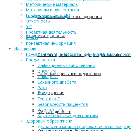
Методические материалы
Материалы и презентации
График выездов в МО
Сохранение мужского здоровья
Отчетность
5 С
Проектная деятельность
Академия здоровья
Кейсы
Контактная информация
Населению
ПО ВОПРОСАМ ПРЕОДОЛЕНИЯ КРИЗИСНЫХ СИТУ
Основы здоровья и предупреждения лишнего 
Профилактика
Инфекционных заболеваний
Инсульта
Пищевые привычки подростков
Инфаркта
Сахарного диабета
Рака
Вред курения
ХОБЛ
Гепатита С
Безопасность пациентов
Школа ХНИЗ
Мифы о диабете
Клуб «Сибирское долголетие»
Здоровый образ жизни
Диспансеризация и профилактические медици
Курение во время беременности