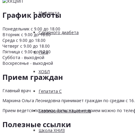
График работы
Инфаркта
Понедельник с 9.00 до 18.00
Сахарного диабета
Вторник с 9.00 до 18.00
Среда с 9.00 до 18.00
Четверг с 9.00 до 18.00
Пятница с 9.00 до 17.00
Рака
Суббота - выходной
Воскресенье - выходной
ХОБЛ
Прием граждан
Главный врач
Гепатита С
Маркина Ольга Леонидовна принимает граждан по средам с 16.0
Прием ведется по записи. Записаться на прием можно по телеф
Безопасность пациентов
Полезные ссылки
Школа ХНИЗ