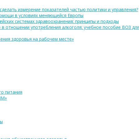
сделать измерение показателей частью политики и управления?
помощи в условиях меняющейся Европы
ейских системах здравоохранения: принципы и подходы
 в отношении употребления алкоголя: учебное пособие ВОЗ дл
ения здоровья на рабочем месте»
о питания
ПМ»
ры