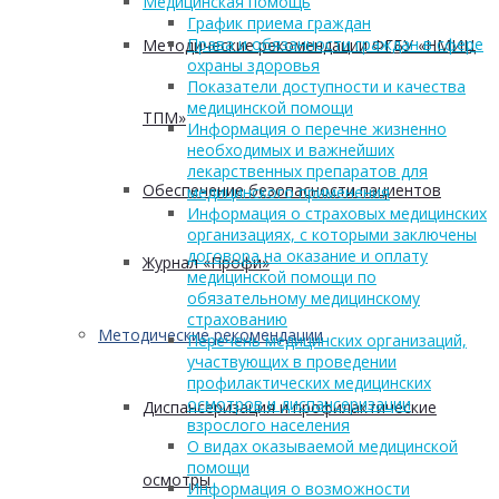
Медицинская помощь
График приема граждан
Права и обязанности граждан в сфере
Методические рекомендации ФГБУ «НМИЦ
охраны здоровья
Показатели доступности и качества
медицинской помощи
ТПМ»
Информация о перечне жизненно
необходимых и важнейших
лекарственных препаратов для
Обеспечение безопасности пациентов
медицинского применения
Информация о страховых медицинских
организациях, с которыми заключены
договора на оказание и оплату
Журнал «Профи»
медицинской помощи по
обязательному медицинскому
страхованию
Методические рекомендации
Перечень медицинских организаций,
участвующих в проведении
профилактических медицинских
осмотров и диспансеризации
Диспансеризация и профилактические
взрослого населения
О видах оказываемой медицинской
помощи
осмотры
Информация о возможности