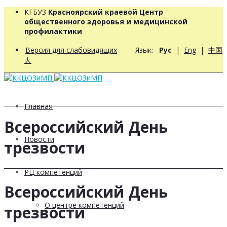
КГБУЗ
Красноярский краевой Центр
общественного здоровья и медицинской
профилактики
Версия для слабовидящих
Язык:
Рус
|
Eng
|
中国
人
Главная
Всероссийский День
Новости
трезвости
РЦ компетенций
Всероссийский День
О центре компетенций
трезвости