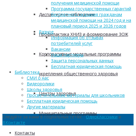
получения медицинской помощи
Программа государственных гарантий
Диспансерное наблюдение
бесплатного оказания гражданам
медицинской помощи на 2024 год и на
плановый период 2025 и 2026 годов
Разное
Профилактика ХНИЗ и формирование ЗОЖ
Информация об отзывах
потребителей услуг
Вакансии
Корпоративные модельные программы
Наши партнеры
Защита персональных данных
Бесплатная юридическая помощь
Библиотека
укрепления общественного здоровья
СМИ о нас
Видеоролики
Школы здоровья
Центры здоровья
Просветительские материалы для школьников
Бесплатная юридическая помощь
Другие материалы
Муниципальные программы
Следуйте за нами в социальных сетях:
Одноклассники
и
ВКонтакте
Контакты