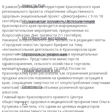
Новости РЦК
В рамках реализации на территории Красноярского края
регионального проекта «Укрепление общественного
здоровья» (национальный проект «Демография») с 9 по 18
сентября 2021 года министерством здравоохранения
Нормативные документы РЦ компетенций
Красноярского края проводятся информационно-
просветительские мероприятия, приуроченные ко
Всероссийскому Дню трезвости (11 сентября).
Методические материалы
Накануне Всероссийского Дня трезвости в редакции газеты
«Городские новости» прошел брифинг на тему
«Антиалкогольная деятельность в Красноярском крае:
нормативно-правовое регулирование в муниципальных
Материалы и презентации
образованиях». Представители министерств
здравоохранения, сельского хозяйства и торговли,
муниципальных образований, ГУ МВД России по
График выездов в МО
Красноярскому краю рассказали, как ограничения розничной
продажи алкоголя повлияли на криминогенную ситуация в
крае, сокращение смертности от злоупотребления спиртными
Отчетность
напиткам, сказались на объемах розничной продажи
алкоголя.
Главный врач Красноярского краевого Центра
общественного здоровья и медицинской профилактики Ольга
5 С
Кутумова отметила, что одним из целевых индикаторов
контроля эффективности проекта «Укрепление