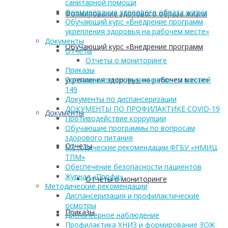
санитарной помощи
Формирование здорового образа жизни
Формирование здорового образа жизни
Обучающий курс «Внедрение программ
укрепления здоровья на рабочем месте»
Документы
Обучающий курс «Внедрение программ
Отчеты
Отчеты о мониторинге
Приказы
укрепления здоровья на рабочем месте»
Соглашение о сотрудничестве со школой
149
Документы по диспансеризации
ДОКУМЕНТЫ ПО ПРОФИЛАКТИКЕ COVID-19
Документы
Противодействие коррупции
Обучающие программы по вопросам
здорового питания
Отчеты
Методические рекомендации ФГБУ «НМИЦ
ТПМ»
Обеспечение безопасности пациентов
Журнал «Профи»
Отчеты о мониторинге
Методические рекомендации
Диспансеризация и профилактические
осмотры
Приказы
Диспансерное наблюдение
Профилактика ХНИЗ и формирование ЗОЖ