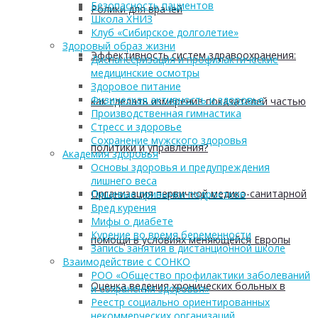
Безопасность пациентов
Ролики для врачей
Школа ХНИЗ
Клуб «Сибирское долголетие»
Здоровый образ жизни
Эффективность систем здравоохранения:
Диспансеризация и профилактические
медицинские осмотры
Здоровое питание
Физическая активность и здоровье
как сделать измерение показателей частью
Производственная гимнастика
Стресс и здоровье
Сохранение мужского здоровья
политики и управления?
Академия здоровья
Основы здоровья и предупреждения
лишнего веса
Организация первичной медико-санитарной
Пищевые привычки подростков
Вред курения
Мифы о диабете
Курение во время беременности
помощи в условиях меняющейся Европы
Запись занятия в дистанционной школе
Взаимодействие с СОНКО
РОО «Общество профилактики заболеваний
Оценка ведения хронических больных в
и сохранения здоровья»
Реестр социально ориентированных
некоммерческих организаций