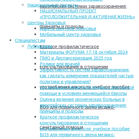
Национальные проекты
европейских системах здравоохранения:
НАЦИОНАЛЬНЫЙ ПРОЕКТ
«ПРОДОЛЖИТЕЛЬНАЯ И АКТИВНАЯ ЖИЗНЬ»
Центры Здоровья
принципы и подходы
Адреса Центров Здоровья
Мобильный Центр здоровья
Cпециалистам
Публикации
Краткое профилактическое
Материалы ФОРУМА 17-18 октября 2024
ПМО и Диспансеризация 2025 год
Ролики для врачей
консультирование в отношении
Эффективность систем здравоохранения:
как сделать измерение показателей частью
политики и управления?
употребления алкоголя: учебное пособие
Организация первичной медико-санитарной
помощи в условиях меняющейся Европы
Оценка ведения хронических больных в
европейских системах здравоохранения:
ВОЗ для первичного звена медико-
принципы и подходы
Краткое профилактическое
консультирование в отношении
санитарной помощи
употребления алкоголя: учебное пособие
ВОЗ для первичного звена медико-