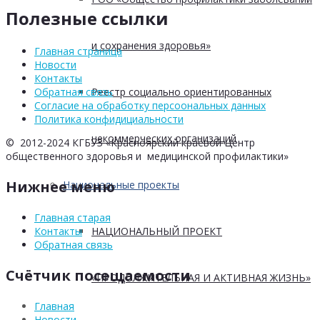
Полезные ссылки
и сохранения здоровья»
Главная страница
Новости
Контакты
Реестр социально ориентированных
Обратная связь
Согласие на обработку персоональных данных
Политика конфидициальности
некоммерческих организаций
© 2012-2024 КГБУЗ «Красноярский краевой Центр
общественного здоровья и медицинской профилактики»
Нижнее меню
Национальные проекты
Главная старая
НАЦИОНАЛЬНЫЙ ПРОЕКТ
Контакты
Обратная связь
Счётчик посещаемости
«ПРОДОЛЖИТЕЛЬНАЯ И АКТИВНАЯ ЖИЗНЬ»
Главная
Новости