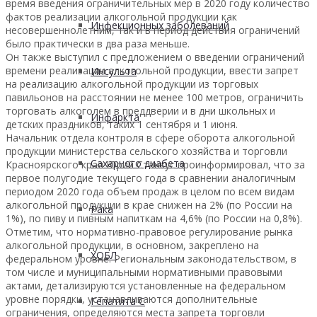
время введения ограничительных мер в 2020 году количество
фактов реализации алкогольной продукции как
Инфекционных заболеваний
несовершеннолетним, так и в период действия ограничений
было практически в два раза меньше.
Он также выступил с предложением о введении ограничений
времени реализации алкогольной продукции, ввести запрет
Инсульта
на реализацию алкогольной продукции из торговых
павильонов на расстоянии не менее 100 метров, ограничить
торговать алкоголем в преддверии и в дни школьных и
Инфаркта
детских праздников, таких 1 сентября и 1 июня.
Начальник отдела контроля в сфере оборота алкогольной
продукции министерства сельского хозяйства и торговли
Сахарного диабета
Красноярского края Юрий Станкус проинформировал, что за
первое полугодие текущего года в сравнении аналогичным
периодом 2020 года объем продаж в целом по всем видам
алкогольной продукции в крае снижен на 2% (по России на
Рака
1%), по пиву и пивным напиткам на 4,6% (по России на 0,8%).
Отметим, что нормативно-правовое регулирование рынка
алкогольной продукции, в основном, закреплено на
ХОБЛ
федеральном уровне. Региональным законодательством, в
том числе и муниципальными нормативными правовыми
актами, детализируются установленные на федеральном
уровне порядки, устанавливаются дополнительные
Гепатита С
ограничения, определяются места запрета торговли