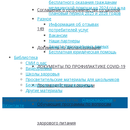
бесплатного оказания гражданам
медицинской помощи на 2024 год и на
Соглашение о сотрудничестве со школой
плановый период 2025 и 2026 годов
Разное
Информация об отзывах
149
потребителей услуг
Вакансии
Наши партнеры
Защита персональных данных
Документы по диспансеризации
Бесплатная юридическая помощь
Библиотека
СМИ о нас
ДОКУМЕНТЫ ПО ПРОФИЛАКТИКЕ COVID-19
Видеоролики
Школы здоровья
Просветительские материалы для школьников
Бесплатная юридическая помощь
Противодействие коррупции
Другие материалы
Следуйте за нами в социальных сетях:
Одноклассники
и
Обучающие программы по вопросам
ВКонтакте
здорового питания