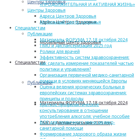
Центры Здоровья
«ПРОДОЛЖИТЕЛЬНАЯ И АКТИВНАЯ ЖИЗНЬ»
Центры Здоровья
Адреса Центров Здоровья
Адреса Центров Здоровья
Мобильный Центр здоровья
Cпециалистам
Публикации
Материалы ФОРУМА 17-18 октября 2024
Мобильный Центр здоровья
ПМО и Диспансеризация 2025 год
Ролики для врачей
Эффективность систем здравоохранения:
Cпециалистам
как сделать измерение показателей частью
политики и управления?
Организация первичной медико-санитарной
помощи в условиях меняющейся Европы
Публикации
Оценка ведения хронических больных в
европейских системах здравоохранения:
принципы и подходы
Материалы ФОРУМА 17-18 октября 2024
Краткое профилактическое
консультирование в отношении
употребления алкоголя: учебное пособие
ВОЗ для первичного звена медико-
ПМО и Диспансеризация 2025 год
санитарной помощи
Формирование здорового образа жизни