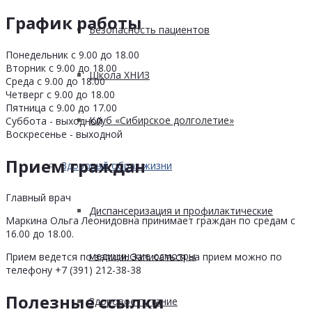
График работы
Безопасность пациентов
Понедельник с 9.00 до 18.00
Вторник с 9.00 до 18.00
Школа ХНИЗ
Среда с 9.00 до 18.00
Четверг с 9.00 до 18.00
Пятница с 9.00 до 17.00
Клуб «Сибирское долголетие»
Суббота - выходной
Воскресенье - выходной
Прием граждан
Здоровый образ жизни
Главный врач
Диспансеризация и профилактические
Маркина Ольга Леонидовна принимает граждан по средам с
16.00 до 18.00.
медицинские осмотры
Прием ведется по записи. Записаться на прием можно по
телефону +7 (391) 212-38-38
Полезные ссылки
Здоровое питание