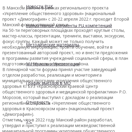
Новости РЦК
В Манском районе в рамках регионального проекта
«Укрепление общественного здоровья» (национальный
проект «Демография» с 20-22 апреля 2022 г. проходит Второй
Манский форум успешной семьи.
Нормативные документы РЦ компетенций
На 50-ти переговорных площадках проходят круглые столы,
мастер-классы, презентации, тренинги, выставки, экскурсии,
фокус-группы. Каждый может не только получить
Методические материалы
необходимую информацию, пройти обучение, войти в
презентованный авторский проект, но и внести предложения
в программы развития учреждений социальной сферы, в план
подготовки к 100-летию Манского района.
Материалы и презентации
В пленарной части форума принял участие заведующий
отделом разработки, реализации и мониторинга
муниципальных программ укрепления общественного
График выездов в МО
здоровья КГБУЗ «Красноярский краевой Центр
общественного здоровья и медицинской профилактики» Р.О.
Морозов, который выступил с докладом о реализации
Отчетность
регионального проекта «Укрепление общественного
здоровья в Красноярском крае» (национальный проект
«Демография»).
Отметим, что в 2022 году Манский район разработал,
5 С
утвердил и приступил к реализации межведомственной
муниципальной программы укрепления общественного