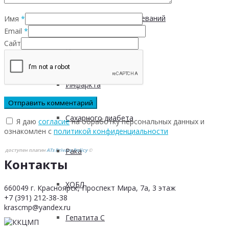
Инфекционных заболеваний
Имя
*
Email
*
Сайт
Инсульта
Инфаркта
Сахарного диабета
Я даю
согласие
на обработку персональных данных и
ознакомлен с
политикой конфиденциальности
Рака
доступен плагин
ATs Privacy Policy
©
Контакты
ХОБЛ
660049 г. Красноярск, Проспект Мира, 7а, 3 этаж
+7 (391) 212-38-38
krascmp@yandex.ru
Гепатита С