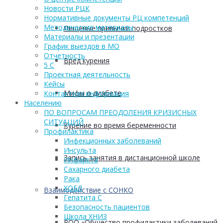
Новости РЦК
Нормативные документы РЦ компетенций
Методические материалы
Пищевые привычки подростков
Материалы и презентации
График выездов в МО
Отчетность
Вред курения
5 С
Проектная деятельность
Кейсы
Мифы о диабете
Контактная информация
Населению
ПО ВОПРОСАМ ПРЕОДОЛЕНИЯ КРИЗИСНЫХ
СИТУАЦИЙ
Курение во время беременности
Профилактика
Инфекционных заболеваний
Инсульта
Запись занятия в дистанционной школе
Инфаркта
Сахарного диабета
Рака
ХОБЛ
Взаимодействие с СОНКО
Гепатита С
Безопасность пациентов
Школа ХНИЗ
РОО «Общество профилактики заболеваний