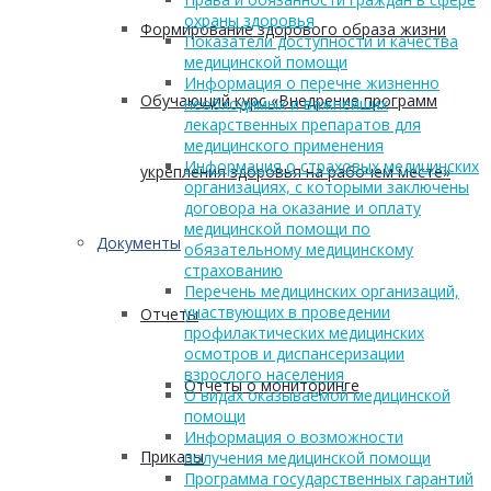
охраны здоровья
Формирование здорового образа жизни
Показатели доступности и качества
медицинской помощи
Информация о перечне жизненно
Обучающий курс «Внедрение программ
необходимых и важнейших
лекарственных препаратов для
медицинского применения
Информация о страховых медицинских
укрепления здоровья на рабочем месте»
организациях, с которыми заключены
договора на оказание и оплату
медицинской помощи по
Документы
обязательному медицинскому
страхованию
Перечень медицинских организаций,
участвующих в проведении
Отчеты
профилактических медицинских
осмотров и диспансеризации
взрослого населения
Отчеты о мониторинге
О видах оказываемой медицинской
помощи
Информация о возможности
Приказы
получения медицинской помощи
Программа государственных гарантий