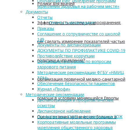
Обучающий курс «Внедрение программ
Ролики для врачей
укрепления здоровья на рабочем месте»
Документы
Отчеты
Эффективность систем здравоохранения:
Отчеты о мониторинге
Приказы
Соглашение о сотрудничестве со школой
149
как сделать измерение показателей частью
Документы по диспансеризации
ДОКУМЕНТЫ ПО ПРОФИЛАКТИКЕ COVID-19
Противодействие коррупции
политики и управления?
Обучающие программы по вопросам
здорового питания
Методические рекомендации ФГБУ «НМИЦ
ТПМ»
Организация первичной медико-санитарной
Обеспечение безопасности пациентов
Журнал «Профи»
Методические рекомендации
помощи в условиях меняющейся Европы
Диспансеризация и профилактические
осмотры
Диспансерное наблюдение
Профилактика ХНИЗ и формирование ЗОЖ
Оценка ведения хронических больных в
Корпоративные модельные программы
укрепления общественного здоровья