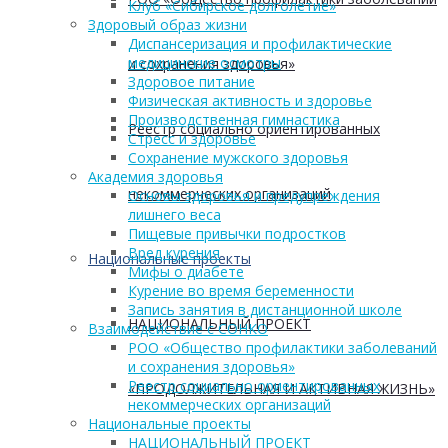
Клуб «Сибирское долголетие»
Здоровый образ жизни
Диспансеризация и профилактические
медицинские осмотры
и сохранения здоровья»
Здоровое питание
Физическая активность и здоровье
Производственная гимнастика
Реестр социально ориентированных
Стресс и здоровье
Сохранение мужского здоровья
Академия здоровья
некоммерческих организаций
Основы здоровья и предупреждения
лишнего веса
Пищевые привычки подростков
Вред курения
Национальные проекты
Мифы о диабете
Курение во время беременности
Запись занятия в дистанционной школе
НАЦИОНАЛЬНЫЙ ПРОЕКТ
Взаимодействие с СОНКО
РОО «Общество профилактики заболеваний
и сохранения здоровья»
Реестр социально ориентированных
«ПРОДОЛЖИТЕЛЬНАЯ И АКТИВНАЯ ЖИЗНЬ»
некоммерческих организаций
Национальные проекты
НАЦИОНАЛЬНЫЙ ПРОЕКТ