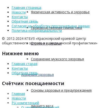
Главная страница
Физическая активность и здоровье
Новости
Контакты
Обратная связь
Согласие на обработку персоональных данных
Производственная гимнастика
Политика конфидициальности
© 2012-2024 КГБУЗ «Красноярский краевой Центр
общественного здоровья и медицинской профилактики»
Стресс и здоровье
Нижнее меню
Сохранение мужского здоровья
Главная старая
Контакты
Обратная связь
Академия здоровья
Счётчик посещаемости
Основы здоровья и предупреждения
Главная
Новости
РЦ компетенций
лишнего веса
О центре компетенций