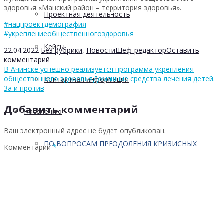
здоровья «Манский район – территория здоровья».
Проектная деятельность
#нацпроектдемография
#укреплениеобщественногоздоровья
Кейсы
22.04.2022
Без рубрики
,
Новости
Шеф-редактор
Оставить
комментарий
В Ачинске успешно реализуется программа укрепления
общественного здоровья
Домашние средства лечения детей.
Контактная информация
За и против
Добавить комментарий
Населению
Ваш электронный адрес не будет опубликован.
ПО ВОПРОСАМ ПРЕОДОЛЕНИЯ КРИЗИСНЫХ
Комментарий
*
СИТУАЦИЙ
Профилактика