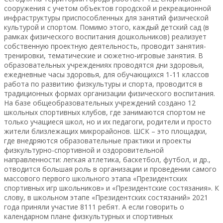
сооружения с учетом объектов городской и рекреационной
инфраструктуры приспособленных для занятий физической
культурой и спортом. Помимо этого, каждый детский сад (в
рамках физического воспитания дошкольников) реализует
собственную проектную деятельность, проводит занятия-
тренировки, тематические и сюжетно-игровые занятия. В
образовательных учреждениях проводятся дни здоровья,
ежедневные часы здоровья, для обучающихся 1-11 классов
работа по развитию физкультуры и спорта, проводится в
традиционных формах организации физического воспитания.
На базе общеобразовательных учреждений создано 12
школьных спортивных клубов, где занимаются спортом не
только учащиеся школ, но и их педагоги, родители и просто
жители близлежащих микрорайонов. ШСК – это площадки,
где внедряются образовательные практики и проекты
физкультурно-спортивной и оздоровительной
направленности: легкая атлетика, баскетбол, футбол, и др.,
отводится большая роль в организации и проведении самого
массового первого школьного этапа «Президентских
спортивных игр школьников» и «Президентские состязания». К
слову, в школьном этапе «Президентских состязаний» 2021
года приняли участие 8111 ребят. А если говорить о
календарном плане физкультурных и спортивных