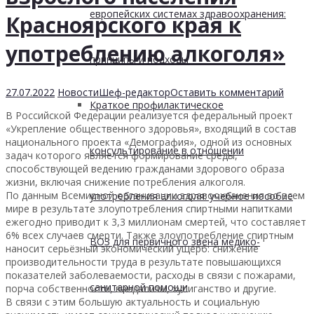
европейских системах здравоохранения:
Красноярского края к
употреблению алкоголя»
принципы и подходы
27.07.2022
Новости
Шеф-редактор
Оставить комментарий
Краткое профилактическое
В Российской Федерации реализуется федеральный проект
«Укрепление общественного здоровья», входящий в состав
национального проекта «Демография», одной из основных
консультирование в отношении
задач которого является формирование среды,
способствующей ведению гражданами здорового образа
жизни, включая снижение потребления алкоголя.
По данным Всемирной организации здравоохранения во всем
употребления алкоголя: учебное пособие
мире в результате злоупотребления спиртными напитками
ежегодно приводит к 3,3 миллионам смертей, что составляет
6% всех случаев смерти. Также злоупотребление спиртным
ВОЗ для первичного звена медико-
наносит серьёзный экономический ущерб: снижение
производительности труда в результате повышающихся
показателей заболеваемости, расходы в связи с пожарами,
санитарной помощи
порча собственности, вандализм, хулиганство и другие.
В связи с этим большую актуальность и социальную