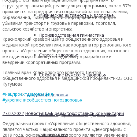
структуре организаций, реализующих программы, около 57%
приходится на предприятия социальной защиты населения,
Физическая активность и здоровье
образования, физкультуры и спорта, далее в порядке
убывания транспорт и грузовые перевозки, торговля,
сельское хозяйство и энергетика.
Производственная гимнастика
Красноярский краевой Центр общественного здоровья и
медицинской профилактики, как координатор регионального
проекта «Укрепление общественного здоровья», оказывает
Стресс и здоровье
методическую помощь и поддержку в разработке и
внедрении корпоративных программ.
Главный врач Красноярского краевого Центра
Сохранение мужского здоровья
общественного здоровья и медицинской профилактики» О.Ю.
Кутумова
#нацпроектдемография
Академия здоровья
#укреплениеобщественногоздоровья
27.07.2022
Новости
Шеф-редактор
Оставить комментарий
Основы здоровья и предупреждения
Федеральный проект «Укрепление общественного здоровья,
является частью Национального проекта «Демография» с
лишнего веса
2019 года, основной целью которого являются увеличение