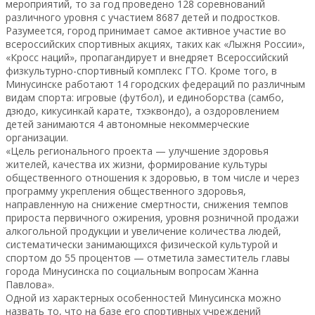
мероприятий, то за год проведено 128 соревнований
различного уровня с участием 8687 детей и подростков.
Разумеется, город принимает самое активное участие во
всероссийских спортивных акциях, таких как «Лыжня России»,
«Кросс наций», пропагандирует и внедряет Всероссийский
физкультурно-спортивный комплекс ГТО. Кроме того, в
Минусинске работают 14 городских федераций по различным
видам спорта: игровые (футбол), и единоборства (самбо,
дзюдо, кикусинкай карате, тхэквондо), а оздоровлением
детей занимаются 4 автономные некоммерческие
организации.
«Цель регионального проекта — улучшение здоровья
жителей, качества их жизни, формирование культуры
общественного отношения к здоровью, в том числе и через
программу укрепления общественного здоровья,
направленную на снижение смертности, снижения темпов
прироста первичного ожирения, уровня розничной продажи
алкогольной продукции и увеличение количества людей,
систематически занимающихся физической культурой и
спортом до 55 процентов — отметила заместитель главы
города Минусинска по социальным вопросам Жанна
Павлова».
Одной из характерных особенностей Минусинска можно
назвать то, что на базе его спортивных учреждений