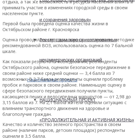
отдыха, а так же возможность и ресурсы населения влиять и
принимать участие в изменениях городской среды в своем
населенном пункте.
и сохранения здоровья»
Первой была проведена оценка качества жизни в
Октябрьском районе г. Красноярска
Оценка проводилась методом опроса населения по методике
Реестр социально ориентированных
рекомендованной ВОЗ, использовалась оценка по 7 бальной
шкале.
некоммерческих организаций
Как показали результаты исследования, респонденты
Октябрьского района, оценили безопасное передвижение в
своем районе ниже средней оценки — 3,4 балла из 7
возможных. В 2,7 балла респонденты оценили проблему
Национальные проекты
пробок и парковок в своем районе. Наименьшую оценку в
сфере безопасного передвижения получили пункты,
касающиеся пеших и велосипедных маршрутов — от 2,98 до
НАЦИОНАЛЬНЫЙ ПРОЕКТ
3,15 баллов из 7. На 2,1 балла жители оценили ситуацию с
влиянием транспортного движения на здоровье и
благополучие граждан.
«ПРОДОЛЖИТЕЛЬНАЯ И АКТИВНАЯ ЖИЗНЬ»
Качество и количество зеленого пространства в своем
районе (наличие парков, детских площадок) респонденты
оценили в 3,5 балла.