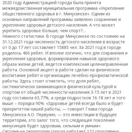
2020 году Администрацией города была принята
межведомственная муниципальная программа «Укрепление
общественного здоровья в г. Минусинске». Одним из
основных направлений программы заявлено сохранение и
укрепление здоровья детского населения. А что может
укрепить здоровье больше, чем спорт?…
Немного статистики. В городе Минусинске по состоянию на
31.12.2021 года численность детского населения в возрасте
от 0 до 17 лет составляет 15885 чел. За 2021 год в городе
родилось 466 ребят. И вполне логично, что для сохранения и
укрепления здоровья, формирования навыков здорового
образа жизни детей, ведется комплексная целенаправленная
работа. Основной акцент в работе сделан на физическое
воспитание ребят и организацию лечебно-профилактической
работы. Здесь стоит отметить, что доля ребят,
систематически занимающихся физической культурой и
спортом от общей численности населения 3-15 лет в 2021
году составила 63,77%, а среди подростков 16-18 лет и того
выше – порядка 90%. «Здоровье детей всегда было и будет
приоритетом нашей работы, — говорит Глава города
Минусинска А.О. Первухин, — это инвестиции в будущее
территории, это залог того, что следующее поколение
минусинцев будет здоровым, сильным и умным».
Сегодня на территории города работает 122 спортивных