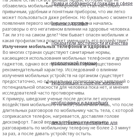
Права и обязанности граждан в сфере
обзавелись мобильным телефоном. Он стал настолько
привычным, удобным и понятным прибором, что им легко
может пользоваться даже ребенок. Но буквально с момента
охраны здоровья
появления первого мобильного телефона начались
разговоры о его негативном влиянии на здоровье человека.
Так ли это на самом деле? Чем бывает опасен мобильник и
какая профилактика поможет уменьшить его воздействие?
Показатели доступности и качества
Излучение мобильных телефонов и здоровье
Во многих странах существуют санитарные нормы,
касающиеся использования мобильных телефонов и других
медицинской помощи
гаджетов, однако все правила имеют преимущественно
рекомендательный характер. Исследований о влиянии
излучения мобильных устройств на организм существует
предостаточно, но официальных громогласных заявлений о
Информация о перечне жизненно
потенциальной опасности для человека пока нет, и мнения
исследователей часто противоречивы.
К примеру, шведские ученые после десяти лет изучения
необходимых и важнейших
воздействия мобильного на мозг, заключили лишь, что после
длительных разговоров по мобильнику часть тела, с которой
соприкасался телефон, нагревается, доставляя голове
дискомфорт. Такой вердикт побудил их к призыву
лекарственных препаратов для
разговаривать по мобильному телефону не более 2-3 минут
за раз, а после давать устройству остыть.