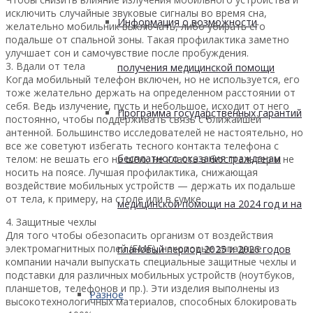
исключить случайные звуковые сигналы во время сна,
Информация о возможности
желательно мобильник выключать, либо убирать его
подальше от спальной зоны. Такая профилактика заметно
улучшает сон и самочувствие после пробуждения.
3. Вдали от тела
получения медицинской помощи
Когда мобильный телефон включен, но не используется, его
тоже желательно держать на определенном расстоянии от
себя. Ведь излучение, пусть и небольшое, исходит от него
Программа государственных гарантий
постоянно, чтобы поддерживать связь с ближайшей
антенной. Большинство исследователей не настоятельно, но
все же советуют избегать тесного контакта телефона с
бесплатного оказания гражданам
телом: не вешать его на шею, не класть в бюстгальтер и не
носить на поясе. Лучшая профилактика, снижающая
воздействие мобильных устройств — держать их подальше
от тела, к примеру, на столе или в сумке.
медицинской помощи на 2024 год и на
4. Защитные чехлы
Для того чтобы обезопасить организм от воздействия
электромагнитных полей (EMF), некоторые западные
плановый период 2025 и 2026 годов
компании начали выпускать специальные защитные чехлы и
подставки для различных мобильных устройств (ноутбуков,
планшетов, телефонов и пр.). Эти изделия выполнены из
Разное
высокотехнологичных материалов, способных блокировать