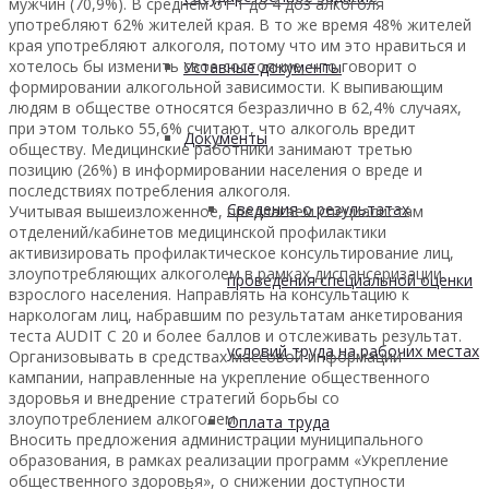
мужчин (70,9%). В среднем от 1 до 4 доз алкоголя
употребляют 62% жителей края. В то же время 48% жителей
края употребляют алкоголя, потому что им это нравиться и
хотелось бы изменить свое состояние, что говорит о
Уставные документы
формировании алкогольной зависимости. К выпивающим
людям в обществе относятся безразлично в 62,4% случаях,
при этом только 55,6% считают, что алкоголь вредит
Документы
обществу. Медицинские работники занимают третью
позицию (26%) в информировании населения о вреде и
последствиях потребления алкоголя.
Сведения о результатах
Учитывая вышеизложенное, предлагаем специалистам
отделений/кабинетов медицинской профилактики
активизировать профилактическое консультирование лиц,
злоупотребляющих алкоголем в рамках диспансеризации
проведения специальной оценки
взрослого населения. Направлять на консультацию к
наркологам лиц, набравшим по результатам анкетирования
теста AUDIT С 20 и более баллов и отслеживать результат.
условий труда на рабочих местах
Организовывать в средствах массовой информации
кампании, направленные на укрепление общественного
здоровья и внедрение стратегий борьбы со
злоупотреблением алкоголем.
Оплата труда
Вносить предложения администрации муниципального
образования, в рамках реализации программ «Укрепление
общественного здоровья», о снижении доступности