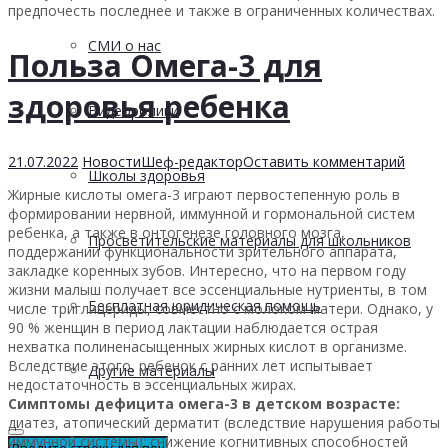
предпочесть последнее и также в ограниченных количествах.
СМИ о нас
Польза Омега-3 для
здоровья ребенка
Видеоролики
21.07.2022
Новости
Шеф-редактор
Оставить комментарий
Школы здоровья
Жирные кислоты омега-3 играют первостепенную роль в
формировании нервной, иммунной и гормональной систем
ребенка, а также в онтогенезе головного мозга,
Просветительские материалы для школьников
поддержании функциональности зрительного аппарата,
закладке коренных зубов. Интересно, что на первом году
жизни малыш получает все эссенциальные нутриенты, в том
Бесплатная юридическая помощь
числе триглицериды, совместно с молоком матери. Однако, у
90 % женщин в период лактации наблюдается острая
нехватка полиненасыщенных жирных кислот в организме.
Вследствие этого, ребенок с ранних лет испытывает
Другие материалы
недостаточность в эссенциальных жирах.
Симптомы дефицита омега-3 в детском возрасте:
диатез, атопический дерматит (вследствие нарушения работы
иммунной системы); снижение когнитивных способностей