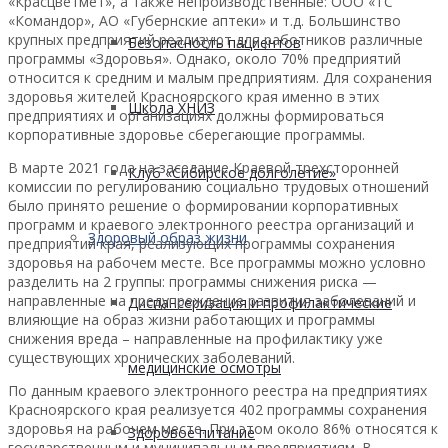
«Красцветмет», а также непроизводственные: ООО «ТС
«Командор», АО «Губернские аптеки» и т.д. Большинство
крупных предприятий реализуют для работников различные
Безопасность пациентов
программы «Здоровья». Однако, около 70% предприятий
относится к средним и малым предприятиям. Для сохранения
здоровья жителей Красноярского края именно в этих
Школа ХНИЗ
предприятиях и организациях должны формироваться
корпоративные здоровье сберегающие программы.
В марте 2021 года на заседание Краевой трехсторонней
Клуб «Сибирское долголетие»
комиссии по регулированию социально трудовых отношений
было принято решение о формировании корпоративных
программ и краевого электронного реестра организаций и
Здоровый образ жизни
предприятий края, реализующих программы сохранения
здоровья на рабочем месте. Все программы можно условно
разделить на 2 группы: программы снижения риска —
направленные на предупреждение развития заболеваний и
Диспансеризация и профилактические
влияющие на образ жизни работающих и программы
снижения вреда – направленные на профилактику уже
существующих хронических заболеваний.
медицинские осмотры
По данным краевого электронного реестра на предприятиях
Красноярского края реализуется 402 программы сохранения
здоровья на рабочем месте. При этом около 86% относятся к
Здоровое питание
государственным и муниципальным предприятиям. В