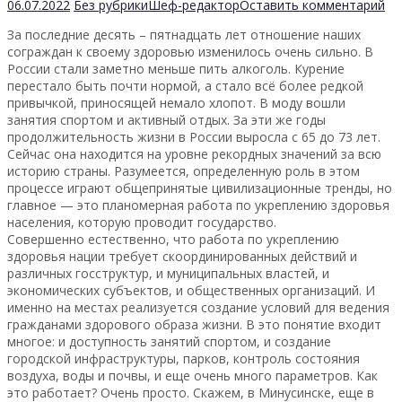
06.07.2022
Без рубрики
Шеф-редактор
Оставить комментарий
За последние десять – пятнадцать лет отношение наших
сограждан к своему здоровью изменилось очень сильно. В
России стали заметно меньше пить алкоголь. Курение
перестало быть почти нормой, а стало всё более редкой
привычкой, приносящей немало хлопот. В моду вошли
занятия спортом и активный отдых. За эти же годы
продолжительность жизни в России выросла с 65 до 73 лет.
Сейчас она находится на уровне рекордных значений за всю
историю страны. Разумеется, определенную роль в этом
процессе играют общепринятые цивилизационные тренды, но
главное — это планомерная работа по укреплению здоровья
населения, которую проводит государство.
Совершенно естественно, что работа по укреплению
здоровья нации требует скоординированных действий и
различных госструктур, и муниципальных властей, и
экономических субъектов, и общественных организаций. И
именно на местах реализуется создание условий для ведения
гражданами здорового образа жизни. В это понятие входит
многое: и доступность занятий спортом, и создание
городской инфраструктуры, парков, контроль состояния
воздуха, воды и почвы, и еще очень много параметров. Как
это работает? Очень просто. Скажем, в Минусинске, еще в