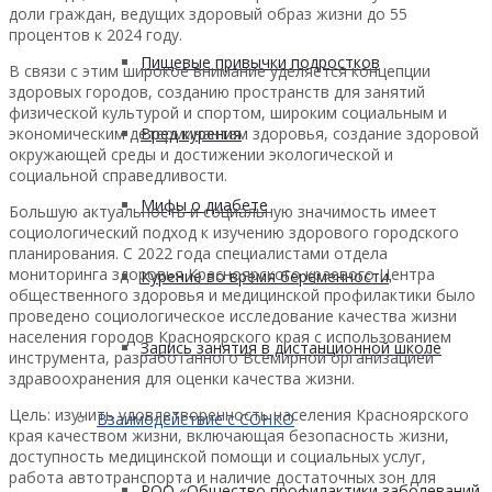
доли граждан, ведущих здоровый образ жизни до 55
процентов к 2024 году.
Пищевые привычки подростков
В связи с этим широкое внимание уделяется концепции
здоровых городов, созданию пространств для занятий
физической культурой и спортом, широким социальным и
экономическим детерминантам здоровья, создание здоровой
Вред курения
окружающей среды и достижении экологической и
социальной справедливости.
Мифы о диабете
Большую актуальность и социальную значимость имеет
социологический подход к изучению здорового городского
планирования. С 2022 года специалистами отдела
мониторинга здоровья Красноярского краевого Центра
Курение во время беременности
общественного здоровья и медицинской профилактики было
проведено социологическое исследование качества жизни
населения городов Красноярского края с использованием
Запись занятия в дистанционной школе
инструмента, разработанного Всемирной организацией
здравоохранения для оценки качества жизни.
Цель: изучить удовлетворенность населения Красноярского
Взаимодействие с СОНКО
края качеством жизни, включающая безопасность жизни,
доступность медицинской помощи и социальных услуг,
работа автотранспорта и наличие достаточных зон для
РОО «Общество профилактики заболеваний