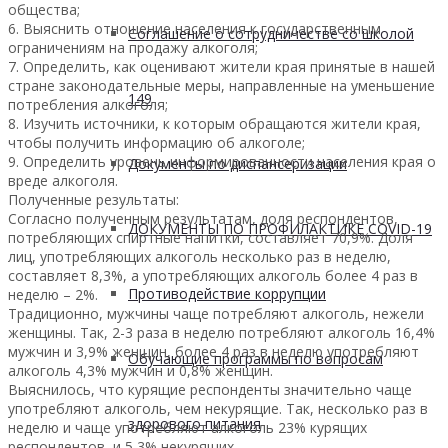
общества;
6. Выяснить отношение населения к государственным
Соглашение о сотрудничестве со школой
ограничениям на продажу алкоголя;
7. Определить, как оценивают жители края принятые в нашей
стране законодательные меры, направленные на уменьшение
149
потребления алкоголя;
8. Изучить источники, к которым обращаются жители края,
чтобы получить информацию об алкоголе;
9. Определить уровень информированности населения края о
Документы по диспансеризации
вреде алкоголя.
Полученные результаты:
Согласно полученным результатам, доля респондентов,
ДОКУМЕНТЫ ПО ПРОФИЛАКТИКЕ COVID-19
потребляющих спиртные напитки, составляет 70,9%. Доля
лиц, употребляющих алкоголь несколько раз в неделю,
составляет 8,3%, а употребляющих алкоголь более 4 раз в
Противодействие коррупции
неделю – 2%.
Традиционно, мужчины чаще потребляют алкоголь, нежели
женщины. Так, 2-3 раза в неделю потребляют алкоголь 16,4%
мужчин и 3,9% женщин, более 4 раз в неделю употребляют
Обучающие программы по вопросам
алкоголь 4,3% мужчин и 0,8% женщин.
Выяснилось, что курящие респонденты значительно чаще
употребляют алкоголь, чем некурящие. Так, несколько раз в
здорового питания
неделю и чаще употребляют алкоголь 23% курящих
респондентов, и 5,3% некурящих.