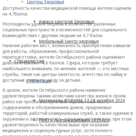
Центры Здоровья
Доступность качества медицинской помощи жители оценили
на 4,7балла.
Адреса Центров Здоровья
Респонденты удовлетворены в количестве различных
социальных пространств и возможностей для социального
взаимодействия с другими людьми на 4,7 балла.
Мобильный Центр здоровья
Наличие рабочих мест, возможность приобретения навыков
для работы, образования, профессиональной
переподготовки, жители Октябрьского района оценивают
Cпециалистам
довольно высоко -4,6 баллов. Сфера, которая требует
наибольшего внимания, по мнению жителей — это местные
службы, такие как центры занятости, агентства по найму и
доступные услуги по уходу за детьми.
Публикации
В целом, жители Октябрьского района наименее
удовлетворены такими аспектами качества жизни в своем
Материалы ФОРУМА 17-18 октября 2024
район как пробки и отсутствие парковочных мест,
содержанием и обслуживанием домов, придомовых
территорий, работой коммунальных служб, а также курение в
окружении и загрязненность окружающего воздуха; при этом
ПМО и Диспансеризация 2025 год
удовлетворенность качеством выше при оказании
медицинских и социокультурных услуг, хотя полного