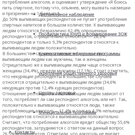
потребления алкоголя, и оценивают утверждение «Я боюсь
пить спиртное, потому что, опьянев, могу вызвать насмешки
и презрение» на 1 балл из 5.
Диспансерное наблюдение
До 50% выпивающих респондентов не пугает употребление
спиртных напитков в большом количестве. К выпивающим
людям относятся безразлично 62,4% опрошенных
Профилактика ХНИЗ и формирование ЗОЖ
респондентов, отрицательно относятся — 28,3%
респондентов и только 9,3% респондентов относятся к
выпивающим людям положительно.
В большинстве случаев относятся безразлично к
Корпоративные модельные программы
выпивающим людям как мужчины, так и женщины.
Отрицательно же к выпивающим людям чаще относятся
женщины (34,4%), нежели мужчины (17,1%). Стоит отметить,
укрепления общественного здоровья
что некурящие респонденты в большинстве случаев
относятся отрицательно к выпивающим людям (34,6%
некурящих против 12,4% курящих респондентов).
Центры здоровья
Отношение респондента к выпивающим людям зависит от
того, потребляет ли сам респондент алкоголь или нет. Так,
положительно к выпивающим относятся люди, также
потребляющие алкоголь – 11,4% и только 4,3% непьющих
Муниципальные программы
респондентов относятся к выпивающим положительно.
Считают, что потребление алкоголя вредит обществу 55,6%
респондентов, затрудняются с ответом на данный вопрос
Контакты
26,5% респондентов. Отметили, что алкоголь не вредит