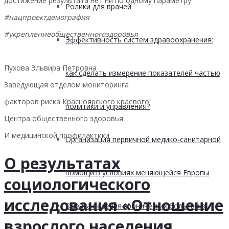
достижение результата нет ни по одному параметру.
Ролики для врачей
#нацпроектдемография
#укреплениеобщественногоздоровья
Эффективность систем здравоохранения:
Пухова Эльвира Петровна
как сделать измерение показателей частью
Заведующая отделом мониторинга
факторов риска Красноярского краевого
политики и управления?
Центра общественного здоровья
И медицинской профилактики
Организация первичной медико-санитарной
О результатах
помощи в условиях меняющейся Европы
социологического
исследования «Отношение
Оценка ведения хронических больных в
взрослого населения