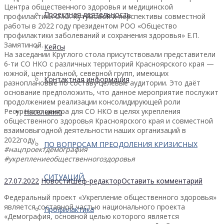
Центра общественного здоровья и медицинской
Проектная деятельность
профилактики О.Ю. Кутумовой и перспективы совместной
работы в 2022 году президентом РОО «Общество
профилактики заболеваний и сохранения здоровья» Е.П.
Замятиной.
Кейсы
На заседании Круглого стола присутствовали представители
6-ти СО НКО с различных территорий Красноярского края —
южной, центральной, северной групп, имеющих
Контактная информация
разноплановые по составу целевые аудитории. Это даёт
основание предположить, что данное мероприятие послужит
продолжением реализации консолидирующей роли
Ресурсного центра для СО НКО в целях укрепления
Населению
общественного здоровья Красноярского края и совместной
взаимовыгодной деятельности наших организаций в
2022году.
ПО ВОПРОСАМ ПРЕОДОЛЕНИЯ КРИЗИСНЫХ
#нацпроектдемография
#укреплениеобщественногоздоровья
СИТУАЦИЙ
27.07.2022
Новости
Шеф-редактор
Оставить комментарий
Федеральный проект «Укрепление общественного здоровья»
является составной частью национального проекта
Профилактика
«Демография, основной целью которого является