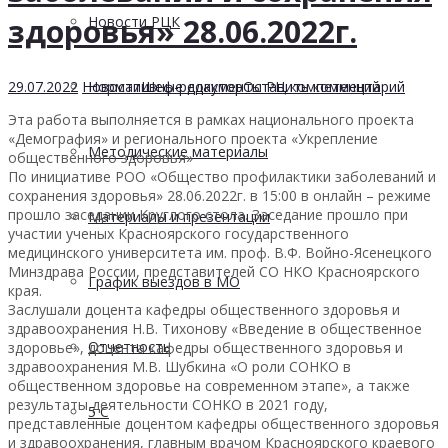
здоровья» 28.06.2022г.
Новости РЦК
29.07.2022
Новости
Шеф-редактор
Оставить комментарий
Нормативные документы РЦ компетенций
Эта работа выполняется в рамках национального проекта
«Демография» и регионального проекта «Укрепление
Методические материалы
общественного здоровья»
По инициативе РОО «Общество профилактики заболеваний и
сохранения здоровья» 28.06.2022г. в 15:00 в онлайн – режиме
прошло заседании Круглого стола. Заседание прошло при
Материалы и презентации
участии ученых Красноярского государственного
медицинского университета им. проф. В.Ф. Войно-Ясенецкого
Минздрава России, представителей СО НКО Красноярского
График выездов в МО
края.
Заслушали доцента кафедры общественного здоровья и
здравоохранения Н.В. Тихонову «Введение в общественное
Отчетность
здоровье», доцента кафедры общественного здоровья и
здравоохранения М.В. Шубкина «О роли СОНКО в
общественном здоровье на современном этапе», а также
результаты деятельности СОНКО в 2021 году,
5 С
представленные доцентом кафедры общественного здоровья
и здравоохранения, главным врачом Красноярского краевого