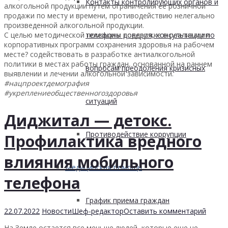
Контакты контролирующих органов и
алкогольной продукции путем ограничения ее розничной
продажи по месту и времени, противодействию нелегально
произведенной алкогольной продукции.
С целью методической помощи и поддержке в реализации
телефоны доверия, консультации по
корпоративных программ сохранения здоровья на рабочем
месте? содействовать в разработке антиалкогольной
политики в местах работы граждан, основанной на раннем
вопросам преодоления кризисных
выявлении и лечении алкогольной зависимости.
#нацпроектдемография
#укреплениеобщественногоздоровья
ситуаций
Диджитал — детокс.
Противодействие коррупции
Профилактика вредного
влияния мобильного
Медицинская помощь
телефона
График приема граждан
22.07.2022
Новости
Шеф-редактор
Оставить комментарий
На Земле остается все меньше людей, которые еще не