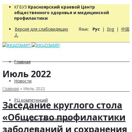
КГБУЗ
Красноярский краевой Центр
общественного здоровья и медицинской
профилактики
Версия для слабовидящих
Язык:
Рус
|
Eng
|
中国
人
Главная
Июль 2022
Новости
Главная
»
Июль 2022
РЦ компетенций
Заседание круглого стола
«Общество профилактики
О центре компетенций
заболеваний и сохранения