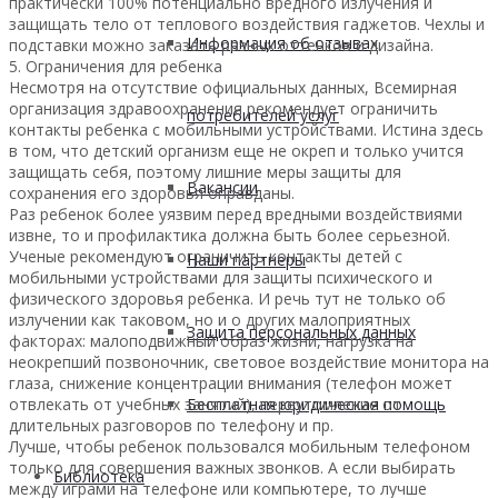
практически 100% потенциально вредного излучения и
защищать тело от теплового воздействия гаджетов. Чехлы и
Информация об отзывах
подставки можно заказать разных оттенков и дизайна.
5. Ограничения для ребенка
Несмотря на отсутствие официальных данных, Всемирная
организация здравоохранения рекомендует ограничить
потребителей услуг
контакты ребенка с мобильными устройствами. Истина здесь
в том, что детский организм еще не окреп и только учится
защищать себя, поэтому лишние меры защиты для
Вакансии
сохранения его здоровья оправданы.
Раз ребенок более уязвим перед вредными воздействиями
извне, то и профилактика должна быть более серьезной.
Ученые рекомендуют ограничить контакты детей с
Наши партнеры
мобильными устройствами для защиты психического и
физического здоровья ребенка. И речь тут не только об
излучении как таковом, но и о других малоприятных
Защита персональных данных
факторах: малоподвижный образ жизни, нагрузка на
неокрепший позвоночник, световое воздействие монитора на
глаза, снижение концентрации внимания (телефон может
Бесплатная юридическая помощь
отвлекать от учебных занятий), переутомление от
длительных разговоров по телефону и пр.
Лучше, чтобы ребенок пользовался мобильным телефоном
только для совершения важных звонков. А если выбирать
Библиотека
между играми на телефоне или компьютере, то лучше