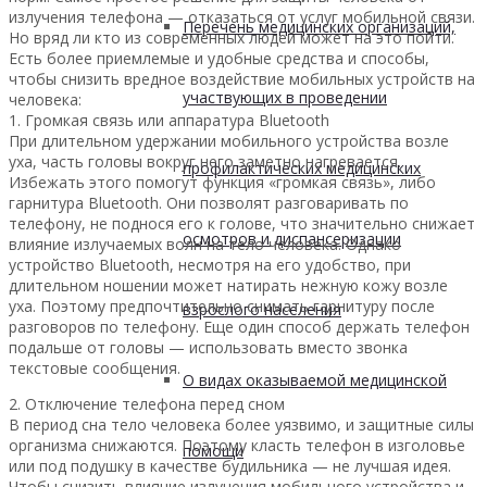
излучения телефона — отказаться от услуг мобильной связи.
Перечень медицинских организаций,
Но вряд ли кто из современных людей может на это пойти.
Есть более приемлемые и удобные средства и способы,
чтобы снизить вредное воздействие мобильных устройств на
участвующих в проведении
человека:
1. Громкая связь или аппаратура Bluetooth
При длительном удержании мобильного устройства возле
уха, часть головы вокруг него заметно нагревается.
профилактических медицинских
Избежать этого помогут функция «громкая связь», либо
гарнитура Bluetooth. Они позволят разговаривать по
телефону, не поднося его к голове, что значительно снижает
осмотров и диспансеризации
влияние излучаемых волн на тело человека. Однако
устройство Bluetooth, несмотря на его удобство, при
длительном ношении может натирать нежную кожу возле
уха. Поэтому предпочтительно снимать гарнитуру после
взрослого населения
разговоров по телефону. Еще один способ держать телефон
подальше от головы — использовать вместо звонка
текстовые сообщения.
О видах оказываемой медицинской
2. Отключение телефона перед сном
В период сна тело человека более уязвимо, и защитные силы
организма снижаются. Поэтому класть телефон в изголовье
помощи
или под подушку в качестве будильника — не лучшая идея.
Чтобы снизить влияние излучения мобильного устройства и