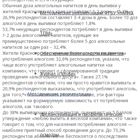
Обычная доза алкогольных напитков в день выпивки у
жителей Красноярского края составляет 1-2 дозы – 45,2%, у
Методические рекомендации ФГБУ «НМИЦ
26,9% респондентов составляет 3-4 дозы в день. Более 10 доз
алкоголя в день выпивки потребляют 1,8%.
53,7% некурящих респондентов потребляют в день выпивки
ТПМ»
1-2 дозы алкогольных напитков, курящие же
преимущественно потребляют более 5 доз алкогольных
напитков за один раз – 32,4%.
Жители Красноярского края назвали следующие причины
Обеспечение безопасности пациентов
употребления алкоголя: 32,6% респондентов, указали, что
чаще всего употребляют алкогольные напитки «за
компанию», что говорит о сформированной традиции
Журнал «Профи»
проведения «алкогольного досуга». Также 27,1%
респондентов отметили, что им просто нравится выпивать и
20,9% респондентов высказались, что употребляют алкоголь,
Методические рекомендации
для того, чтобы изменить своё состояние, эти факторы
указывают на формируемую зависимость от потребления
алкоголя, как такового.
До 38% выпивающих респондентов, оценивают на 5 баллов
Диспансеризация и профилактические
утверждение «люблю выпить в веселой компании», что также
говорит о том, что для населения потребление алкоголя —
наиболее приятный способ проведения досуга. До 73,2%
осмотры
респондентов абсолютно не беспокоятся о последствиях