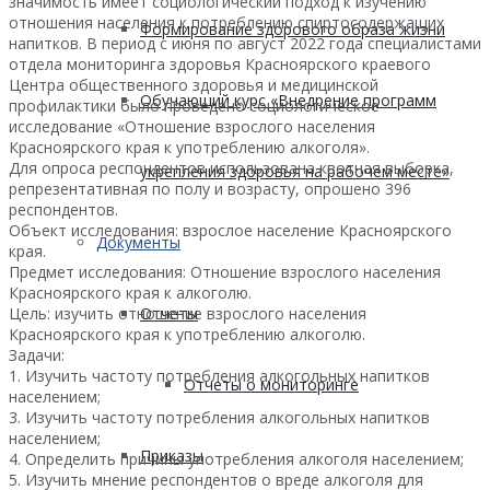
значимость имеет социологический подход к изучению
отношения населения к потреблению спиртосодержащих
Формирование здорового образа жизни
напитков. В период с июня по август 2022 года специалистами
отдела мониторинга здоровья Красноярского краевого
Центра общественного здоровья и медицинской
Обучающий курс «Внедрение программ
профилактики было проведено социологическое
исследование «Отношение взрослого населения
Красноярского края к употреблению алкоголя».
Для опроса респондентов использована квотная выборка,
укрепления здоровья на рабочем месте»
репрезентативная по полу и возрасту, опрошено 396
респондентов.
Объект исследования: взрослое население Красноярского
Документы
края.
Предмет исследования: Отношение взрослого населения
Красноярского края к алкоголю.
Цель: изучить отношение взрослого населения
Отчеты
Красноярского края к употреблению алкоголю.
Задачи:
1. Изучить частоту потребления алкогольных напитков
Отчеты о мониторинге
населением;
3. Изучить частоту потребления алкогольных напитков
населением;
Приказы
4. Определить причины употребления алкоголя населением;
5. Изучить мнение респондентов о вреде алкоголя для