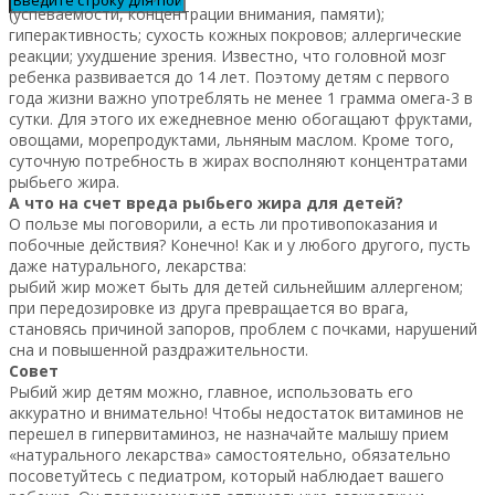
(успеваемости, концентрации внимания, памяти);
гиперактивность; сухость кожных покровов; аллергические
реакции; ухудшение зрения. Известно, что головной мозг
ребенка развивается до 14 лет. Поэтому детям с первого
года жизни важно употреблять не менее 1 грамма омега-3 в
сутки. Для этого их ежедневное меню обогащают фруктами,
овощами, морепродуктами, льняным маслом. Кроме того,
суточную потребность в жирах восполняют концентратами
рыбьего жира.
А что на счет вреда рыбьего жира для детей?
О пользе мы поговорили, а есть ли противопоказания и
побочные действия? Конечно! Как и у любого другого, пусть
даже натурального, лекарства:
рыбий жир может быть для детей сильнейшим аллергеном;
при передозировке из друга превращается во врага,
становясь причиной запоров, проблем с почками, нарушений
сна и повышенной раздражительности.
Совет
Рыбий жир детям можно, главное, использовать его
аккуратно и внимательно! Чтобы недостаток витаминов не
перешел в гипервитаминоз, не назначайте малышу прием
«натурального лекарства» самостоятельно, обязательно
посоветуйтесь с педиатром, который наблюдает вашего