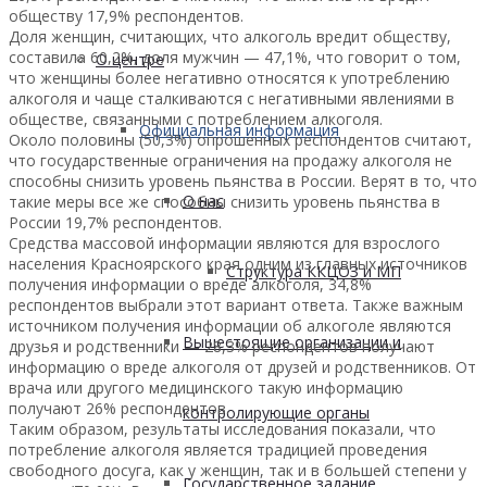
обществу 17,9% респондентов.
Доля женщин, считающих, что алкоголь вредит обществу,
составила 60,2%, доля мужчин — 47,1%, что говорит о том,
О центре
что женщины более негативно относятся к употреблению
алкоголя и чаще сталкиваются с негативными явлениями в
обществе, связанными с потреблением алкоголя.
Официальная информация
Около половины (50,3%) опрошенных респондентов считают,
что государственные ограничения на продажу алкоголя не
способны снизить уровень пьянства в России. Верят в то, что
О нас
такие меры все же способны снизить уровень пьянства в
России 19,7% респондентов.
Средства массовой информации являются для взрослого
населения Красноярского края одним из главных источников
Структура ККЦОЗ и МП
получения информации о вреде алкоголя, 34,8%
респондентов выбрали этот вариант ответа. Также важным
источником получения информации об алкоголе являются
Вышестоящие организации и
друзья и родственники — 28,3% респондентов получают
информацию о вреде алкоголя от друзей и родственников. От
врача или другого медицинского такую информацию
получают 26% респондентов.
контролирующие органы
Таким образом, результаты исследования показали, что
потребление алкоголя является традицией проведения
свободного досуга, как у женщин, так и в большей степени у
Государственное задание