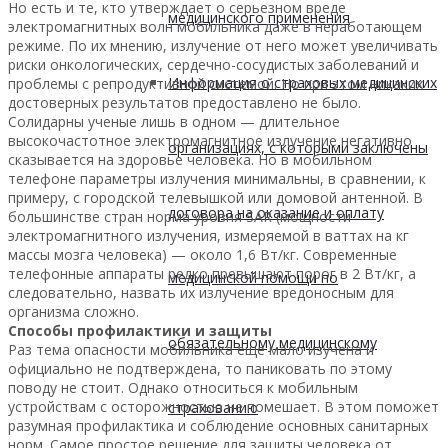
Но есть и те, кто утверждает о серьезном вреде
медицинского применения
электромагнитных волн мобильника даже в неработающем
режиме. По их мнению, излучение от него может увеличивать
риски онкологических, сердечно-сосудистых заболеваний и
Информация о страховых медицинских
проблемы с репродуктивной системой. Но при этом никаких
достоверных результатов предоставлено не было.
Солидарны ученые лишь в одном — длительное
высокочастотное электромагнитное излучение негативно
организациях, с которыми заключены
сказывается на здоровье человека. Но в мобильном
телефоне параметры излучения минимальны, в сравнении, к
примеру, с городской телевышкой или домовой антенной. В
договора на оказание и оплату
большинстве стран норма уровня SAR (мощности
электромагнитного излучения, измеряемой в ваттах на кг
массы мозга человека) — около 1,6 Вт/кг. Современные
телефонные аппараты редко превышают порог в 2 Вт/кг, а
медицинской помощи по
следовательно, назвать их излучение вредоносным для
организма сложно.
Способы профилактики и защиты
обязательному медицинскому
Раз тема опасности мобильника еще мало изучена и
официально не подтверждена, то паниковать по этому
поводу не стоит. Однако относиться к мобильным
устройствам с осторожностью не помешает. В этом поможет
страхованию
разумная профилактика и соблюдение основных санитарных
норм. Самое простое решение для защиты человека от