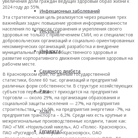
увеличения доли граждан ведущих здоровый образ жизни к
2024 году до 55%.
Инфекционных заболеваний
Эта стратегическая цель реализуется через решения трех
важнейших задач: повышение уровня информированности
населения по вопросах сохранения и укрепления своего
Инсульта
здоровья не только с привлечением СМИ, но и специалистов
добровольческих организаций и социально-ориентированных
некоммерческих организаций; разработка и внедрение
Инфаркта
муниципальных программ общественного здоровья и
развитие корпоративного движения сохранения здоровья на
рабочем месте.
Сахарного диабета
В Красноярском крае, по данным государственной
статистики, более 60 тыс. организаций и предприятий
различных форм собственности. В структуре хозяйствующих
Рака
субъектов первые 6 мест приходится на: предприятия
торговли — около 29%, на организации образования и
социальной защиты населения — 27%, на предприятия
строительства — 11,5%, на предприятия энергетики -7%, на
ХОБЛ
предприятия транспорта – 6,2%. Среди них есть крупные и
межрегиональные производственные холдинги, такие как:
ПАО «ГМК «Норильский никель», АО «Полюс- Красноярск»,
Гепатита С
ПАО «Русгидро», АО «Русал- Красноярск», ОАО