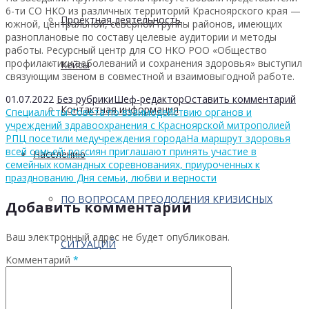
6-ти СО НКО из различных территорий Красноярского края —
Проектная деятельность
южной, центральной, северной группы районов, имеющих
разноплановые по составу целевые аудитории и методы
работы. Ресурсный центр для СО НКО РОО «Общество
профилактики заболеваний и сохранения здоровья» выступил
Кейсы
связующим звеном в совместной и взаимовыгодной работе.
01.07.2022
Без рубрики
Шеф-редактор
Оставить комментарий
Контактная информация
Специалисты Совета по взаимодействию органов и
учреждений здравоохранения с Красноярской митрополией
РПЦ посетили медучреждения города
На маршрут здоровья
всей семьей: россиян приглашают принять участие в
Населению
семейных командных соревнованиях, приуроченных к
празднованию Дня семьи, любви и верности
ПО ВОПРОСАМ ПРЕОДОЛЕНИЯ КРИЗИСНЫХ
Добавить комментарий
Ваш электронный адрес не будет опубликован.
СИТУАЦИЙ
Комментарий
*
Профилактика