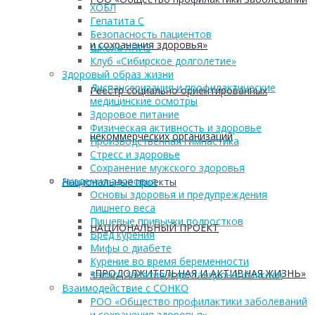
ХОБЛ
Гепатита С
Безопасность пациентов
и сохранения здоровья»
Школа ХНИЗ
Клуб «Сибирское долголетие»
Здоровый образ жизни
Диспансеризация и профилактические
Реестр социально ориентированных
медицинские осмотры
Здоровое питание
Физическая активность и здоровье
некоммерческих организаций
Производственная гимнастика
Стресс и здоровье
Сохранение мужского здоровья
Академия здоровья
Национальные проекты
Основы здоровья и предупреждения
лишнего веса
Пищевые привычки подростков
НАЦИОНАЛЬНЫЙ ПРОЕКТ
Вред курения
Мифы о диабете
Курение во время беременности
«ПРОДОЛЖИТЕЛЬНАЯ И АКТИВНАЯ ЖИЗНЬ»
Запись занятия в дистанционной школе
Взаимодействие с СОНКО
РОО «Общество профилактики заболеваний
и сохранения здоровья»