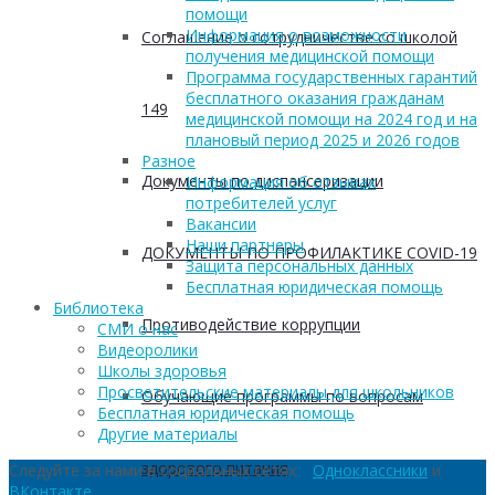
помощи
Информация о возможности
Соглашение о сотрудничестве со школой
получения медицинской помощи
Программа государственных гарантий
бесплатного оказания гражданам
149
медицинской помощи на 2024 год и на
плановый период 2025 и 2026 годов
Разное
Документы по диспансеризации
Информация об отзывах
потребителей услуг
Вакансии
Наши партнеры
ДОКУМЕНТЫ ПО ПРОФИЛАКТИКЕ COVID-19
Защита персональных данных
Бесплатная юридическая помощь
Библиотека
Противодействие коррупции
СМИ о нас
Видеоролики
Школы здоровья
Просветительские материалы для школьников
Обучающие программы по вопросам
Бесплатная юридическая помощь
Другие материалы
здорового питания
Следуйте за нами в социальных сетях:
Одноклассники
и
ВКонтакте