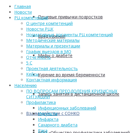
Главная
Новости
Пищевые привычки подростков
РЦ компетенций
О центре компетенций
Новости РЦК
Нормативные документы РЦ компетенций
Вред курения
Методические материалы
Материалы и презентации
График выездов в МО
Мифы о диабете
Отчетность
5 С
Проектная деятельность
Кейсы
Курение во время беременности
Контактная информация
Населению
ПО ВОПРОСАМ ПРЕОДОЛЕНИЯ КРИЗИСНЫХ
Запись занятия в дистанционной школе
СИТУАЦИЙ
Профилактика
Инфекционных заболеваний
Взаимодействие с СОНКО
Инсульта
Инфаркта
Сахарного диабета
Рака
РОО «Общество профилактики заболеваний