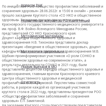
Новости РЦК
По инициативе РОО «Общество профилактики заболеваний и
сохранения здоровья» 28.06.2022г. в 15:00 в онлайн – режиме
прошло заседании Круглого стола «СО НКО и общественное
здоровье». Заседание прошло при участии ученых
Нормативные документы РЦ компетенций
Красноярского государственного медицинского университета
им. проф. В.Ф. Войно-Ясенецкого Минздрава России,
представителей СО НКО Красноярского края.
Методические материалы
Доцент кафедры общественного здоровья и
здравоохранения Н.В. Тихонова представила доклад-
презентацию «Введение в общественное здоровье», доцент
кафедры общественного здоровья и здравоохранения М.В.
Материалы и презентации
Шубкин проинформировал участников «О роли СОНКО в
общественном здоровье на современном этапе», а
результаты деятельности СОНКО в 2021 году, были
График выездов в МО
представлены доцентом кафедры общественного здоровья и
здравоохранения, главным врачом Красноярского краевого
Центра общественного здоровья и медицинской
Отчетность
профилактики О.Ю. Кутумовой. Перспективы совместной
работы, в разрезе каждой из организаций участников
круглого стола в 2022 году, представлены президентом РОО
«Общество профилактики заболеваний и сохранения
5 С
здоровья» Е.П. Замятиной.
На заседании Круглого стола присутствовали представители