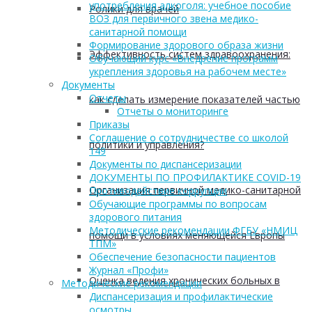
употребления алкоголя: учебное пособие
Ролики для врачей
ВОЗ для первичного звена медико-
санитарной помощи
Формирование здорового образа жизни
Эффективность систем здравоохранения:
Обучающий курс «Внедрение программ
укрепления здоровья на рабочем месте»
Документы
Отчеты
как сделать измерение показателей частью
Отчеты о мониторинге
Приказы
Соглашение о сотрудничестве со школой
политики и управления?
149
Документы по диспансеризации
ДОКУМЕНТЫ ПО ПРОФИЛАКТИКЕ COVID-19
Организация первичной медико-санитарной
Противодействие коррупции
Обучающие программы по вопросам
здорового питания
Методические рекомендации ФГБУ «НМИЦ
помощи в условиях меняющейся Европы
ТПМ»
Обеспечение безопасности пациентов
Журнал «Профи»
Оценка ведения хронических больных в
Методические рекомендации
Диспансеризация и профилактические
осмотры