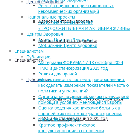
Центры Здоровья
Реестр социально ориентированных
некоммерческих организаций
Национальные проекты
Адреса Центров Здоровья
НАЦИОНАЛЬНЫЙ ПРОЕКТ
«ПРОДОЛЖИТЕЛЬНАЯ И АКТИВНАЯ ЖИЗНЬ»
Центры Здоровья
Адреса Центров Здоровья
Мобильный Центр здоровья
Мобильный Центр здоровья
Cпециалистам
Публикации
Cпециалистам
Материалы ФОРУМА 17-18 октября 2024
ПМО и Диспансеризация 2025 год
Ролики для врачей
Публикации
Эффективность систем здравоохранения:
как сделать измерение показателей частью
политики и управления?
Организация первичной медико-санитарной
Материалы ФОРУМА 17-18 октября 2024
помощи в условиях меняющейся Европы
Оценка ведения хронических больных в
европейских системах здравоохранения:
ПМО и Диспансеризация 2025 год
принципы и подходы
Краткое профилактическое
консультирование в отношении