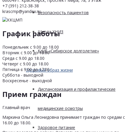
660049 г. Красноярск, Проспект Мира, 7а, 3 этаж
+7 (391) 212-38-38
krascmp@yandex.ru
Безопасность пациентов
График работы
Школа ХНИЗ
Понедельник с 9.00 до 18.00
Клуб «Сибирское долголетие»
Вторник с 9.00 до 18.00
Среда с 9.00 до 18.00
Четверг с 9.00 до 18.00
Пятница с 9.00 до 17.00
Здоровый образ жизни
Суббота - выходной
Воскресенье - выходной
Диспансеризация и профилактические
Прием граждан
Главный врач
медицинские осмотры
Маркина Ольга Леонидовна принимает граждан по средам с
16.00 до 18.00.
Здоровое питание