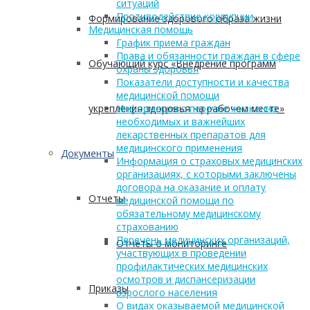
ситуаций
Противодействие коррупции
Формирование здорового образа жизни
Медицинская помощь
График приема граждан
Права и обязанности граждан в сфере
Обучающий курс «Внедрение программ
охраны здоровья
Показатели доступности и качества
медицинской помощи
укрепления здоровья на рабочем месте»
Информация о перечне жизненно
необходимых и важнейших
лекарственных препаратов для
медицинского применения
Документы
Информация о страховых медицинских
организациях, с которыми заключены
договора на оказание и оплату
Отчеты
медицинской помощи по
обязательному медицинскому
страхованию
Перечень медицинских организаций,
Отчеты о мониторинге
участвующих в проведении
профилактических медицинских
осмотров и диспансеризации
Приказы
взрослого населения
О видах оказываемой медицинской