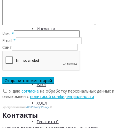
Инфекционных заболеваний
Инсульта
Имя
*
Email
*
Сайт
Инфаркта
Сахарного диабета
Рака
Я даю
согласие
на обработку персональных данных и
ознакомлен с
политикой конфиденциальности
ХОБЛ
доступен плагин
ATs Privacy Policy
©
Контакты
Гепатита С