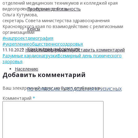
отделений медицинских техникумов и колледжей края
видеопроекта «Врачи от бога».
Проектная деятельность
Ольга Кутумова,
секретарь Совета министерства здравоохранения
Красноярского края по взаимодействию с религиозными
Кейсы
организациями
#нацпроектдемография
#укреплениеобщественногоздоровья
Контактная информация
11.10.2022
Новости
Шеф-редактор
Оставить комментарий
Разумные кардионагрузки
Всемирный день психического
здоровья
Населению
Добавить комментарий
Ваш электронный адрес не будет опубликован.
ПО ВОПРОСАМ ПРЕОДОЛЕНИЯ КРИЗИСНЫХ
Комментарий
*
СИТУАЦИЙ
Профилактика