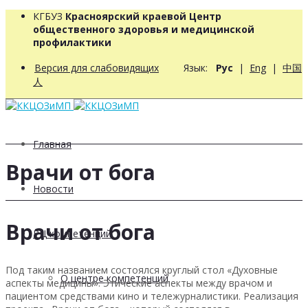
КГБУЗ
Красноярский краевой Центр
общественного здоровья и медицинской
профилактики
Версия для слабовидящих
Язык:
Рус
|
Eng
|
中国
人
Главная
Врачи от бога
Новости
Врачи от бога
РЦ компетенций
Под таким названием состоялся круглый стол «Духовные
О центре компетенций
аспекты медицины». Этические аспекты между врачом и
пациентом средствами кино и тележурналистики. Реализация