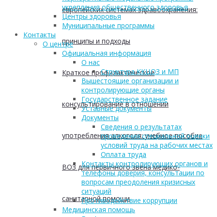
укрепления общественного здоровья
европейских системах здравоохранения:
Центры здоровья
Муниципальные программы
Контакты
принципы и подходы
О центре
Официальная информация
О нас
Структура ККЦОЗ и МП
Краткое профилактическое
Вышестоящие организации и
контролирующие органы
Государственное задание
консультирование в отношении
Уставные документы
Документы
Сведения о результатах
употребления алкоголя: учебное пособие
проведения специальной оценки
условий труда на рабочих местах
Оплата труда
Контакты контролирующих органов и
ВОЗ для первичного звена медико-
телефоны доверия, консультации по
вопросам преодоления кризисных
ситуаций
санитарной помощи
Противодействие коррупции
Медицинская помощь