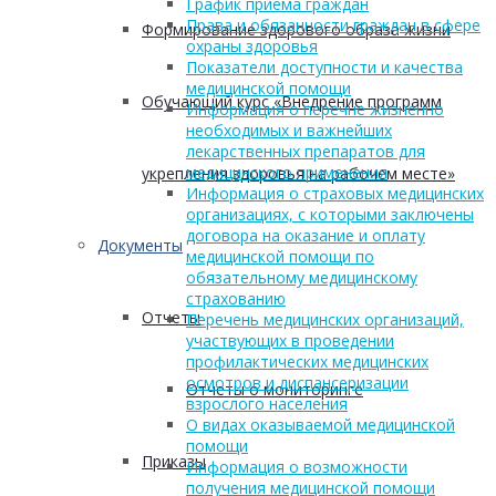
График приема граждан
Права и обязанности граждан в сфере
Формирование здорового образа жизни
охраны здоровья
Показатели доступности и качества
медицинской помощи
Обучающий курс «Внедрение программ
Информация о перечне жизненно
необходимых и важнейших
лекарственных препаратов для
медицинского применения
укрепления здоровья на рабочем месте»
Информация о страховых медицинских
организациях, с которыми заключены
договора на оказание и оплату
Документы
медицинской помощи по
обязательному медицинскому
страхованию
Отчеты
Перечень медицинских организаций,
участвующих в проведении
профилактических медицинских
осмотров и диспансеризации
Отчеты о мониторинге
взрослого населения
О видах оказываемой медицинской
помощи
Приказы
Информация о возможности
получения медицинской помощи