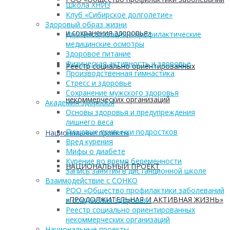
Школа ХНИЗ
Клуб «Сибирское долголетие»
Здоровый образ жизни
и сохранения здоровья»
Диспансеризация и профилактические
медицинские осмотры
Здоровое питание
Физическая активность и здоровье
Реестр социально ориентированных
Производственная гимнастика
Стресс и здоровье
Сохранение мужского здоровья
некоммерческих организаций
Академия здоровья
Основы здоровья и предупреждения
лишнего веса
Пищевые привычки подростков
Национальные проекты
Вред курения
Мифы о диабете
Курение во время беременности
НАЦИОНАЛЬНЫЙ ПРОЕКТ
Запись занятия в дистанционной школе
Взаимодействие с СОНКО
РОО «Общество профилактики заболеваний
«ПРОДОЛЖИТЕЛЬНАЯ И АКТИВНАЯ ЖИЗНЬ»
и сохранения здоровья»
Реестр социально ориентированных
некоммерческих организаций
Национальные проекты