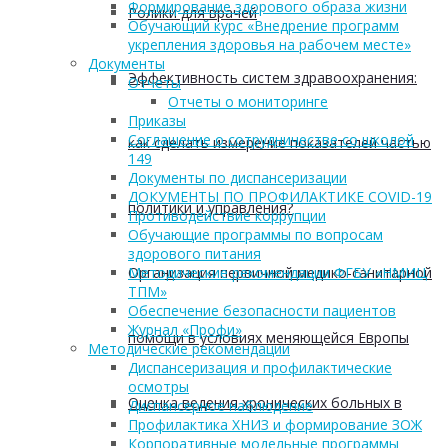
Формирование здорового образа жизни
Ролики для врачей
Обучающий курс «Внедрение программ
укрепления здоровья на рабочем месте»
Документы
Эффективность систем здравоохранения:
Отчеты
Отчеты о мониторинге
Приказы
Соглашение о сотрудничестве со школой
как сделать измерение показателей частью
149
Документы по диспансеризации
ДОКУМЕНТЫ ПО ПРОФИЛАКТИКЕ COVID-19
политики и управления?
Противодействие коррупции
Обучающие программы по вопросам
здорового питания
Организация первичной медико-санитарной
Методические рекомендации ФГБУ «НМИЦ
ТПМ»
Обеспечение безопасности пациентов
Журнал «Профи»
помощи в условиях меняющейся Европы
Методические рекомендации
Диспансеризация и профилактические
осмотры
Оценка ведения хронических больных в
Диспансерное наблюдение
Профилактика ХНИЗ и формирование ЗОЖ
Корпоративные модельные программы