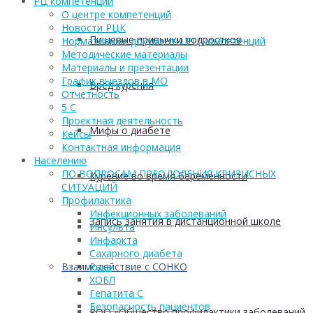
РЦ компетенций
О центре компетенций
Новости РЦК
Пищевые привычки подростков
Нормативные документы РЦ компетенций
Методические материалы
Материалы и презентации
График выездов в МО
Вред курения
Отчетность
5 С
Проектная деятельность
Мифы о диабете
Кейсы
Контактная информация
Населению
ПО ВОПРОСАМ ПРЕОДОЛЕНИЯ КРИЗИСНЫХ
Курение во время беременности
СИТУАЦИЙ
Профилактика
Инфекционных заболеваний
Запись занятия в дистанционной школе
Инсульта
Инфаркта
Сахарного диабета
Взаимодействие с СОНКО
Рака
ХОБЛ
Гепатита С
Безопасность пациентов
РОО «Общество профилактики заболеваний