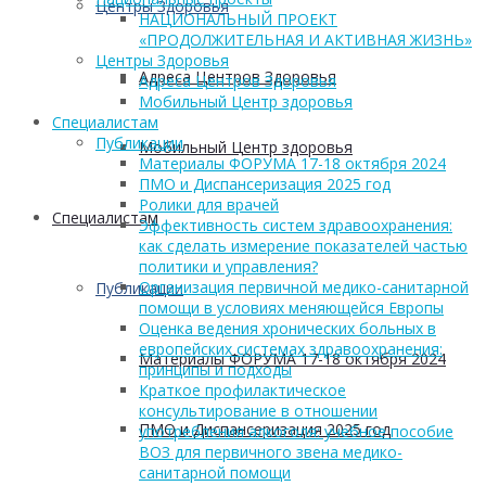
Центры Здоровья
НАЦИОНАЛЬНЫЙ ПРОЕКТ
«ПРОДОЛЖИТЕЛЬНАЯ И АКТИВНАЯ ЖИЗНЬ»
Центры Здоровья
Адреса Центров Здоровья
Адреса Центров Здоровья
Мобильный Центр здоровья
Cпециалистам
Публикации
Мобильный Центр здоровья
Материалы ФОРУМА 17-18 октября 2024
ПМО и Диспансеризация 2025 год
Ролики для врачей
Cпециалистам
Эффективность систем здравоохранения:
как сделать измерение показателей частью
политики и управления?
Организация первичной медико-санитарной
Публикации
помощи в условиях меняющейся Европы
Оценка ведения хронических больных в
европейских системах здравоохранения:
Материалы ФОРУМА 17-18 октября 2024
принципы и подходы
Краткое профилактическое
консультирование в отношении
ПМО и Диспансеризация 2025 год
употребления алкоголя: учебное пособие
ВОЗ для первичного звена медико-
санитарной помощи