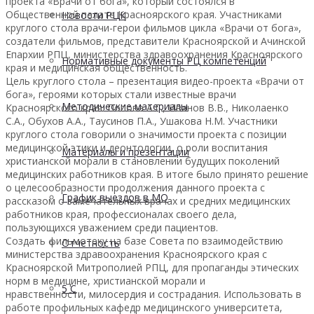
проекта «Врачи от бога», который состоялся в
Общественной палате Красноярского края. Участниками
Новости РЦК
круглого стола врачи-герои фильмов цикла «Врачи от бога»,
создатели фильмов, представители Красноярской и Ачинской
Епархии РПЦ, министерства здравоохранения Красноярского
Нормативные документы РЦ компетенций
края и медицинская общественность.
Цель круглого стола – презентация видео-проекта «Врачи от
бога», героями которых стали известные врачи
Методические материалы
Красноярского края: Попова А.Г., Иванов В.В., Николаенко
С.А., Обухов А.А., Таусинов П.А., Ушакова Н.М. Участники
круглого стола говорили о значимости проекта с позиции
медицинской этики и деонтологии, о роли воспитания
Материалы и презентации
христианской морали в становлении будущих поколений
медицинских работников края. В итоге было принято решение
о целесообразности продолжения данного проекта с
График выездов в МО
рассказом о замечательных врачах и средних медицинских
работников края, профессионалах своего дела,
пользующихся уважением среди пациентов.
Создать фильмотеку на базе Совета по взаимодействию
Отчетность
министерства здравоохранения Красноярского края с
Красноярской Митрополией РПЦ, для пропаганды этических
норм в медицине, христианской морали и
5 С
нравственности, милосердия и сострадания. Использовать в
работе профильных кафедр медицинского университета,