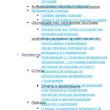
ситуаций
Противодействие коррупции
Формирование здорового образа жизни
Медицинская помощь
График приема граждан
Права и обязанности граждан в сфере
Обучающий курс «Внедрение программ
охраны здоровья
Показатели доступности и качества
медицинской помощи
укрепления здоровья на рабочем месте»
Информация о перечне жизненно
необходимых и важнейших
лекарственных препаратов для
медицинского применения
Документы
Информация о страховых медицинских
организациях, с которыми заключены
договора на оказание и оплату
Отчеты
медицинской помощи по
обязательному медицинскому
страхованию
Перечень медицинских организаций,
Отчеты о мониторинге
участвующих в проведении
профилактических медицинских
осмотров и диспансеризации
Приказы
взрослого населения
О видах оказываемой медицинской