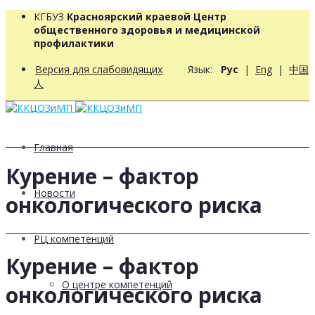
КГБУЗ
Красноярский краевой Центр
общественного здоровья и медицинской
профилактики
Версия для слабовидящих
Язык:
Рус
|
Eng
|
中国
人
Главная
Курение – фактор
Новости
онкологического риска
РЦ компетенций
Курение – фактор
О центре компетенций
онкологического риска