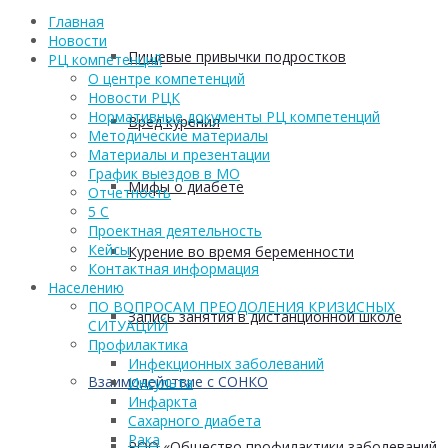
Главная
Новости
Пищевые привычки подростков
РЦ компетенций
О центре компетенций
Новости РЦК
Нормативные документы РЦ компетенций
Вред курения
Методические материалы
Материалы и презентации
График выездов в МО
Мифы о диабете
Отчетность
5 С
Проектная деятельность
Кейсы
Курение во время беременности
Контактная информация
Населению
ПО ВОПРОСАМ ПРЕОДОЛЕНИЯ КРИЗИСНЫХ
Запись занятия в дистанционной школе
СИТУАЦИЙ
Профилактика
Инфекционных заболеваний
Взаимодействие с СОНКО
Инсульта
Инфаркта
Сахарного диабета
Рака
РОО «Общество профилактики заболеваний