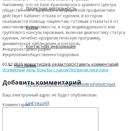
Напомним, что на базе Красноярского краевого Центра
Проектная деятельность
общественного здоровья и медицинской профилактики
действует Кабинет отказа от курения, в котором
оказывается помощь пациентам, готовым отказаться от
никотиновой зависимости, в ходе индивидуального или
Кейсы
группового консультирования, включая диагностику статуса
курения, лечебно-профилактическую программу,
динамическое наблюдение и контроль.
Контактная информация
#нацпроектдемография
#укреплениеобщественногоздоровья
02.02.2023
Новости
Шеф-редактор
Оставить комментарий
Населению
Всемирный день борьбы с раком
Профилактика рака
Добавить комментарий
ПО ВОПРОСАМ ПРЕОДОЛЕНИЯ КРИЗИСНЫХ
Ваш электронный адрес не будет опубликован.
СИТУАЦИЙ
Комментарий
*
Профилактика