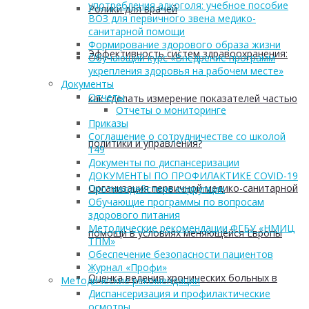
употребления алкоголя: учебное пособие
Ролики для врачей
ВОЗ для первичного звена медико-
санитарной помощи
Формирование здорового образа жизни
Эффективность систем здравоохранения:
Обучающий курс «Внедрение программ
укрепления здоровья на рабочем месте»
Документы
Отчеты
как сделать измерение показателей частью
Отчеты о мониторинге
Приказы
Соглашение о сотрудничестве со школой
политики и управления?
149
Документы по диспансеризации
ДОКУМЕНТЫ ПО ПРОФИЛАКТИКЕ COVID-19
Организация первичной медико-санитарной
Противодействие коррупции
Обучающие программы по вопросам
здорового питания
Методические рекомендации ФГБУ «НМИЦ
помощи в условиях меняющейся Европы
ТПМ»
Обеспечение безопасности пациентов
Журнал «Профи»
Оценка ведения хронических больных в
Методические рекомендации
Диспансеризация и профилактические
осмотры