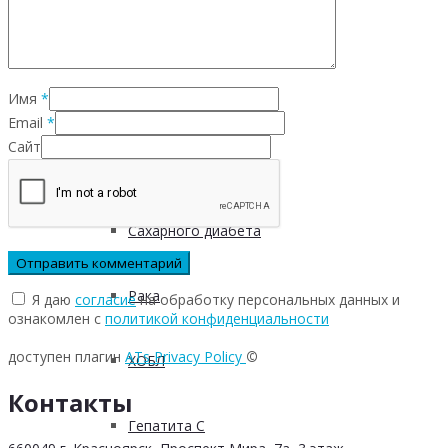
Инфекционных заболеваний
Имя
*
Инсульта
Email
*
Сайт
Инфаркта
Сахарного диабета
Рака
Я даю
согласие
на обработку персональных данных и
ознакомлен с
политикой конфиденциальности
доступен плагин
ATs Privacy Policy
©
ХОБЛ
Контакты
Гепатита С