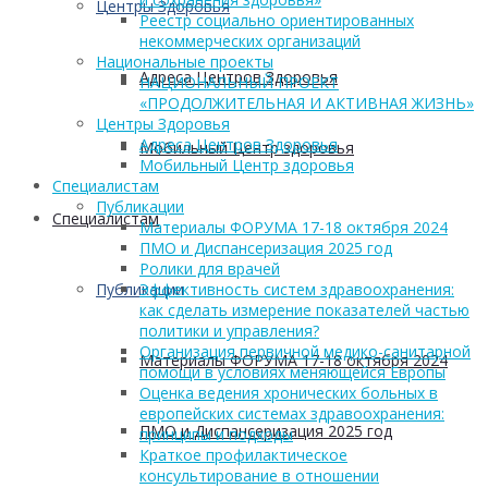
Центры Здоровья
Реестр социально ориентированных
некоммерческих организаций
Национальные проекты
Адреса Центров Здоровья
НАЦИОНАЛЬНЫЙ ПРОЕКТ
«ПРОДОЛЖИТЕЛЬНАЯ И АКТИВНАЯ ЖИЗНЬ»
Центры Здоровья
Адреса Центров Здоровья
Мобильный Центр здоровья
Мобильный Центр здоровья
Cпециалистам
Публикации
Cпециалистам
Материалы ФОРУМА 17-18 октября 2024
ПМО и Диспансеризация 2025 год
Ролики для врачей
Публикации
Эффективность систем здравоохранения:
как сделать измерение показателей частью
политики и управления?
Организация первичной медико-санитарной
Материалы ФОРУМА 17-18 октября 2024
помощи в условиях меняющейся Европы
Оценка ведения хронических больных в
европейских системах здравоохранения:
ПМО и Диспансеризация 2025 год
принципы и подходы
Краткое профилактическое
консультирование в отношении