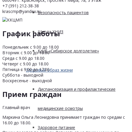
660049 г. Красноярск, Проспект Мира, 7а, 3 этаж
+7 (391) 212-38-38
krascmp@yandex.ru
Безопасность пациентов
График работы
Школа ХНИЗ
Понедельник с 9.00 до 18.00
Клуб «Сибирское долголетие»
Вторник с 9.00 до 18.00
Среда с 9.00 до 18.00
Четверг с 9.00 до 18.00
Пятница с 9.00 до 17.00
Здоровый образ жизни
Суббота - выходной
Воскресенье - выходной
Диспансеризация и профилактические
Прием граждан
Главный врач
медицинские осмотры
Маркина Ольга Леонидовна принимает граждан по средам с
16.00 до 18.00.
Здоровое питание