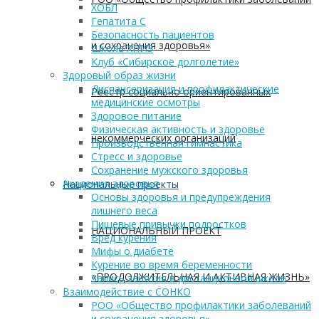
ХОБЛ
Гепатита С
Безопасность пациентов
и сохранения здоровья»
Школа ХНИЗ
Клуб «Сибирское долголетие»
Здоровый образ жизни
Диспансеризация и профилактические
Реестр социально ориентированных
медицинские осмотры
Здоровое питание
Физическая активность и здоровье
некоммерческих организаций
Производственная гимнастика
Стресс и здоровье
Сохранение мужского здоровья
Академия здоровья
Национальные проекты
Основы здоровья и предупреждения
лишнего веса
Пищевые привычки подростков
НАЦИОНАЛЬНЫЙ ПРОЕКТ
Вред курения
Мифы о диабете
Курение во время беременности
«ПРОДОЛЖИТЕЛЬНАЯ И АКТИВНАЯ ЖИЗНЬ»
Запись занятия в дистанционной школе
Взаимодействие с СОНКО
РОО «Общество профилактики заболеваний
и сохранения здоровья»