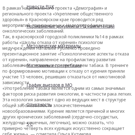
Новости РЦК
В рамках национального проекта «Демография» и
регионального проекта «Укрепление общественного
здоровья» в Красноярском крае проводится ряд
мероприятий, приуроченных к Неделе профилактики
Нормативные документы РЦ компетенций
онкологических заболеваний.
Так, в красноярской городской поликлиники №14 в рамках
работы «Школы отказа от курения» психологом
Методические материалы
медучреждения Натальей Рубленко проведено
презентационное занятие «Психологические аспекты отказа
от курения», направленное на профилактику развития
заболеваний, связанных с потреблением табака. В тренинге
Материалы и презентации
по формированию мотивации к отказу от курения приняли
участие 13 человек, решивших отказаться от никотиновой
зависимости.
График выездов в МО
«Употребление табака является одним из самых значимых
факторов риска развития онкологии, в частности рака легких.
Эта нозология занимает одно из ведущих мест в структуре
Отчетность
общей заболеваемости злокачественными
новообразованиями. Курение является причиной и многих
других хронических заболеваний (сердечно-сосудистых,
желудочно-кишечных, легочных), можно сказать, что
5 С
примерно четверть всех курящих искусственно сокращает
себе жизнь», — отметила Ольга Кутумова.