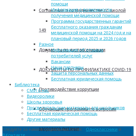
помощи
Информация о возможности
Соглашение о сотрудничестве со школой
получения медицинской помощи
Программа государственных гарантий
бесплатного оказания гражданам
149
медицинской помощи на 2024 год и на
плановый период 2025 и 2026 годов
Разное
Документы по диспансеризации
Информация об отзывах
потребителей услуг
Вакансии
Наши партнеры
ДОКУМЕНТЫ ПО ПРОФИЛАКТИКЕ COVID-19
Защита персональных данных
Бесплатная юридическая помощь
Библиотека
Противодействие коррупции
СМИ о нас
Видеоролики
Школы здоровья
Просветительские материалы для школьников
Обучающие программы по вопросам
Бесплатная юридическая помощь
Другие материалы
здорового питания
Следуйте за нами в социальных сетях:
Одноклассники
и
ВКонтакте