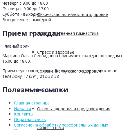
Четверг с 9.00 до 18.00
Пятница с 9.00 до 17.00
Суббота - выходной
Физическая активность и здоровье
Воскресенье - выходной
Прием граждан
Производственная гимнастика
Главный врач
Стресс и здоровье
Маркина Ольга Леонидовна принимает граждан по средам с
16.00 до 18.00.
Прием ведется по записи. Записаться на прием можно по
Сохранение мужского здоровья
телефону +7 (391) 212-38-38
Полезные ссылки
Академия здоровья
Главная страница
Новости
Основы здоровья и предупреждения
Контакты
Обратная связь
Согласие на обработку персоональных данных
лишнего веса