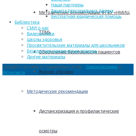
Наши партнеры
Защита персональных данных
Методические рекомендации ФГБУ «НМИЦ
Бесплатная юридическая помощь
Библиотека
СМИ о нас
ТПМ»
Видеоролики
Школы здоровья
Просветительские материалы для школьников
Бесплатная юридическая помощь
Обеспечение безопасности пациентов
Другие материалы
Следуйте за нами в социальных сетях:
Одноклассники
и
Журнал «Профи»
ВКонтакте
Методические рекомендации
Диспансеризация и профилактические
осмотры