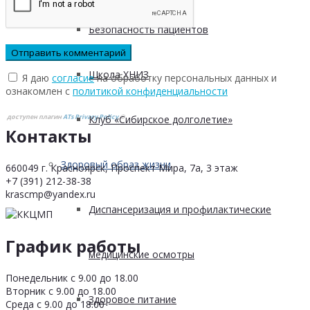
Безопасность пациентов
Школа ХНИЗ
Я даю
согласие
на обработку персональных данных и
ознакомлен с
политикой конфиденциальности
доступен плагин
ATs Privacy Policy
©
Клуб «Сибирское долголетие»
Контакты
Здоровый образ жизни
660049 г. Красноярск, Проспект Мира, 7а, 3 этаж
+7 (391) 212-38-38
krascmp@yandex.ru
Диспансеризация и профилактические
График работы
медицинские осмотры
Понедельник с 9.00 до 18.00
Вторник с 9.00 до 18.00
Здоровое питание
Среда с 9.00 до 18.00