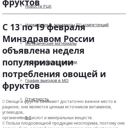
фруктов
Новости РЦК
C 13 по 19 февраля
Нормативные документы РЦ компетенций
Минздравом России
Методические материалы
объявлена неделя
популяризации
Материалы и презентации
потребления овощей и
График выездов в МО
фруктов
Отчетность

Овощи и фрукты занимают достаточно важное место в
рационе, они являются ценным источников витаминов,
углеводов,
органических кислот и минеральных веществ.
5 С

Польза плодоовощной продукции неоспорима, поэтому они