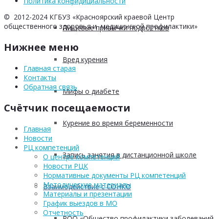
Политика конфидициальности
© 2012-2024 КГБУЗ «Красноярский краевой Центр
общественного здоровья и медицинской профилактики»
Пищевые привычки подростков
Нижнее меню
Вред курения
Главная старая
Контакты
Обратная связь
Мифы о диабете
Счётчик посещаемости
Курение во время беременности
Главная
Новости
РЦ компетенций
Запись занятия в дистанционной школе
О центре компетенций
Новости РЦК
Нормативные документы РЦ компетенций
Методические материалы
Взаимодействие с СОНКО
Материалы и презентации
График выездов в МО
Отчетность
РОО «Общество профилактики заболеваний