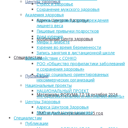
Центры Здоровья
Стресс и здоровье
Сохранение мужского здоровья
Академия здоровья
Адреса Центров Здоровья
Основы здоровья и предупреждения
лишнего веса
Пищевые привычки подростков
Вред курения
Мобильный Центр здоровья
Мифы о диабете
Курение во время беременности
Запись занятия в дистанционной школе
Cпециалистам
Взаимодействие с СОНКО
РОО «Общество профилактики заболеваний
и сохранения здоровья»
Реестр социально ориентированных
Публикации
некоммерческих организаций
Национальные проекты
НАЦИОНАЛЬНЫЙ ПРОЕКТ
Материалы ФОРУМА 17-18 октября 2024
«ПРОДОЛЖИТЕЛЬНАЯ И АКТИВНАЯ ЖИЗНЬ»
Центры Здоровья
Адреса Центров Здоровья
Мобильный Центр здоровья
ПМО и Диспансеризация 2025 год
Cпециалистам
Публикации