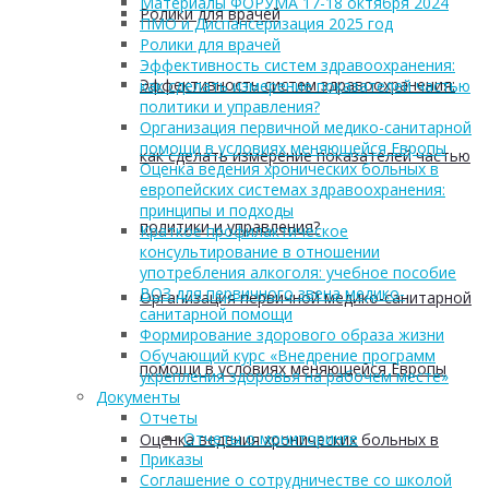
Материалы ФОРУМА 17-18 октября 2024
Ролики для врачей
ПМО и Диспансеризация 2025 год
Ролики для врачей
Эффективность систем здравоохранения:
Эффективность систем здравоохранения:
как сделать измерение показателей частью
политики и управления?
Организация первичной медико-санитарной
помощи в условиях меняющейся Европы
как сделать измерение показателей частью
Оценка ведения хронических больных в
европейских системах здравоохранения:
принципы и подходы
политики и управления?
Краткое профилактическое
консультирование в отношении
употребления алкоголя: учебное пособие
ВОЗ для первичного звена медико-
Организация первичной медико-санитарной
санитарной помощи
Формирование здорового образа жизни
Обучающий курс «Внедрение программ
помощи в условиях меняющейся Европы
укрепления здоровья на рабочем месте»
Документы
Отчеты
Отчеты о мониторинге
Оценка ведения хронических больных в
Приказы
Соглашение о сотрудничестве со школой