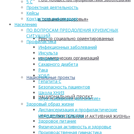
5 С
Проектная деятельность
Кейсы
Контактная информация
и сохранения здоровья»
Населению
ПО ВОПРОСАМ ПРЕОДОЛЕНИЯ КРИЗИСНЫХ
СИТУАЦИЙ
Реестр социально ориентированных
Профилактика
Инфекционных заболеваний
Инсульта
некоммерческих организаций
Инфаркта
Сахарного диабета
Рака
ХОБЛ
Национальные проекты
Гепатита С
Безопасность пациентов
Школа ХНИЗ
НАЦИОНАЛЬНЫЙ ПРОЕКТ
Клуб «Сибирское долголетие»
Здоровый образ жизни
Диспансеризация и профилактические
медицинские осмотры
«ПРОДОЛЖИТЕЛЬНАЯ И АКТИВНАЯ ЖИЗНЬ»
Здоровое питание
Физическая активность и здоровье
Производственная гимнастика