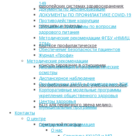
149
европейских системах здравоохранения:
Документы по диспансеризации
ДОКУМЕНТЫ ПО ПРОФИЛАКТИКЕ COVID-19
Противодействие коррупции
принципы и подходы
Обучающие программы по вопросам
здорового питания
Методические рекомендации ФГБУ «НМИЦ
ТПМ»
Краткое профилактическое
Обеспечение безопасности пациентов
Журнал «Профи»
Методические рекомендации
консультирование в отношении
Диспансеризация и профилактические
осмотры
Диспансерное наблюдение
Профилактика ХНИЗ и формирование ЗОЖ
употребления алкоголя: учебное пособие
Корпоративные модельные программы
укрепления общественного здоровья
Центры здоровья
ВОЗ для первичного звена медико-
Муниципальные программы
Контакты
О центре
санитарной помощи
Официальная информация
О нас
Структура ККЦОЗ и МП