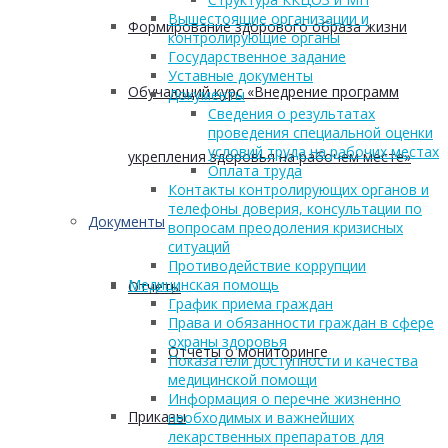
Вышестоящие организации и
Формирование здорового образа жизни
контролирующие органы
Государственное задание
Уставные документы
Обучающий курс «Внедрение программ
Документы
Сведения о результатах
проведения специальной оценки
условий труда на рабочих местах
укрепления здоровья на рабочем месте»
Оплата труда
Контакты контролирующих органов и
телефоны доверия, консультации по
Документы
вопросам преодоления кризисных
ситуаций
Противодействие коррупции
Медицинская помощь
Отчеты
График приема граждан
Права и обязанности граждан в сфере
охраны здоровья
Отчеты о мониторинге
Показатели доступности и качества
медицинской помощи
Информация о перечне жизненно
Приказы
необходимых и важнейших
лекарственных препаратов для