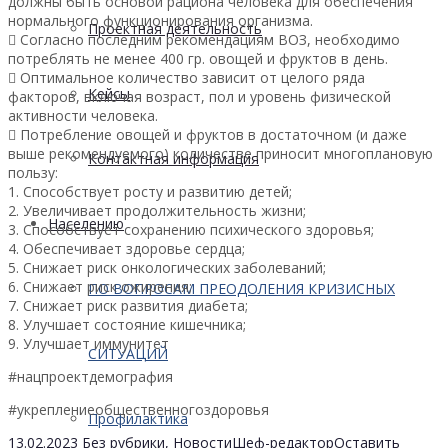
должны быть основой рациона человека для обеспечения
нормального функционирования организма.
Проектная деятельность

Согласно последним рекомендациям ВОЗ, необходимо
потреблять не менее 400 гр. овощей и фруктов в день.

Оптимальное количество зависит от целого ряда
Кейсы
факторов, включая возраст, пол и уровень физической
активности человека.

Потребление овощей и фруктов в достаточном (и даже
выше рекомендуемого) количестве приносит многоплановую
Контактная информация
пользу:
1. Способствует росту и развитию детей;
2. Увеличивает продолжительность жизни;
Населению
3. Способствует сохранению психического здоровья;
4. Обеспечивает здоровье сердца;
5. Снижает риск онкологических заболеваний;
6. Снижает риск ожирения;
ПО ВОПРОСАМ ПРЕОДОЛЕНИЯ КРИЗИСНЫХ
7. Снижает риск развития диабета;
8. Улучшает состояние кишечника;
9. Улучшает иммунитет
СИТУАЦИЙ
#нацпроектдемография
#укреплениеобщественногоздоровья
Профилактика
13.02.2023
Без рубрики
,
Новости
Шеф-редактор
Оставить