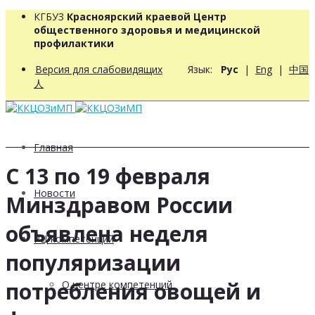
КГБУЗ
Красноярский краевой Центр
общественного здоровья и медицинской
профилактики
Версия для слабовидящих
Язык:
Рус
|
Eng
|
中国
人
Главная
C 13 по 19 февраля
Новости
Минздравом России
объявлена неделя
РЦ компетенций
популяризации
потребления овощей и
О центре компетенций