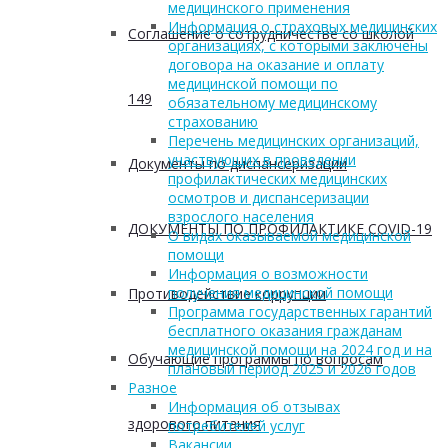
медицинского применения
Информация о страховых медицинских
Соглашение о сотрудничестве со школой
организациях, с которыми заключены
договора на оказание и оплату
медицинской помощи по
149
обязательному медицинскому
страхованию
Перечень медицинских организаций,
участвующих в проведении
Документы по диспансеризации
профилактических медицинских
осмотров и диспансеризации
взрослого населения
ДОКУМЕНТЫ ПО ПРОФИЛАКТИКЕ COVID-19
О видах оказываемой медицинской
помощи
Информация о возможности
получения медицинской помощи
Противодействие коррупции
Программа государственных гарантий
бесплатного оказания гражданам
медицинской помощи на 2024 год и на
Обучающие программы по вопросам
плановый период 2025 и 2026 годов
Разное
Информация об отзывах
здорового питания
потребителей услуг
Вакансии