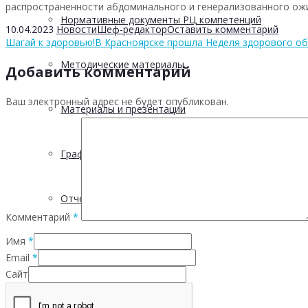
распространенности абдоминального и генерализованного ож
Нормативные документы РЦ компетенций
10.04.2023
Новости
Шеф-редактор
Оставить комментарий
Шагай к здоровью!
В Красноярске прошла Неделя здорового об
Методические материалы
Добавить комментарий
Ваш электронный адрес не будет опубликован.
Материалы и презентации
График выездов в МО
Отчетность
Комментарий
*
Имя
*
5 С
Email
*
Сайт
Проектная деятельность