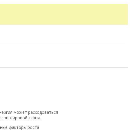
энергия может расходоваться
асов жировой ткани.
вные факторы роста