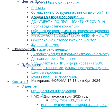
Центры Здоровья
Отчеты о мониторинге
Приказы
Соглашение о сотрудничестве со школой 149
Документы по диспансеризации
Адреса Центров Здоровья
ДОКУМЕНТЫ ПО ПРОФИЛАКТИКЕ COVID-19
Противодействие коррупции
Обучающие программы по вопросам здоровог
Мобильный Центр здоровья
Методические рекомендации ФГБУ «НМИЦ Т
Обеспечение безопасности пациентов
Журнал «Профи»
Cпециалистам
Методические рекомендации
Диспансеризация и профилактические осмот
Диспансерное наблюдение
Профилактика ХНИЗ и формирование ЗОЖ
Публикации
Корпоративные модельные программы укрепл
Центры здоровья
Муниципальные программы
Материалы ФОРУМА 17-18 октября 2024
Контакты
О центре
Официальная информация
О нас
ПМО и Диспансеризация 2025 год
Структура ККЦОЗ и МП
Вышестоящие организации и контроли