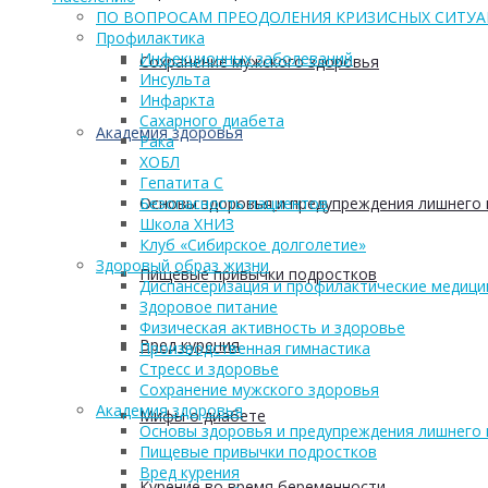
ПО ВОПРОСАМ ПРЕОДОЛЕНИЯ КРИЗИСНЫХ СИТУ
Профилактика
Инфекционных заболеваний
Сохранение мужского здоровья
Инсульта
Инфаркта
Сахарного диабета
Академия здоровья
Рака
ХОБЛ
Гепатита С
Основы здоровья и предупреждения лишнего 
Безопасность пациентов
Школа ХНИЗ
Клуб «Сибирское долголетие»
Здоровый образ жизни
Пищевые привычки подростков
Диспансеризация и профилактические медици
Здоровое питание
Физическая активность и здоровье
Вред курения
Производственная гимнастика
Стресс и здоровье
Сохранение мужского здоровья
Академия здоровья
Мифы о диабете
Основы здоровья и предупреждения лишнего 
Пищевые привычки подростков
Вред курения
Курение во время беременности