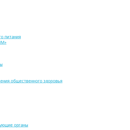
о питания
ПМ»
ры
ения общественного здоровья
рующие органы