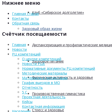
Нижнее меню
Клуб «Сибирское долголетие»
Главная старая
Контакты
Обратная связь
Здоровый образ жизни
Счётчик посещаемости
Главная
Диспансеризация и профилактические медици
Новости
РЦ компетенций
О центре компетенций
Здоровое питание
Новости РЦК
Нормативные документы РЦ компетенций
Методические материалы
Физическая активность и здоровье
Материалы и презентации
График выездов в МО
Отчетность
5 С
Производственная гимнастика
Проектная деятельность
Кейсы
Контактная информация
Стресс и здоровье
Населению