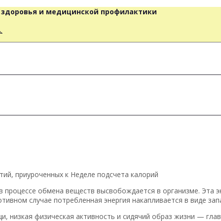
о здоровья и медицинской профилактики
人
ятий, приуроченных к Неделе подсчета калорий
в процессе обмена веществ высвобождается в организме. Эта 
ротивном случае потребленная энергия накапливается в виде зап
, низкая физическая активность и сидячий образ жизни — гла