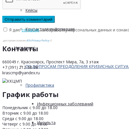
Кейсы
Контактная информация
Я даю
согласие
на обработку персональных данных и ознак
доступен плагин
ATs Privacy Policy
©
Контакты
Населению
660049 г. Красноярск, Проспект Мира, 7а, 3 этаж
ПО ВОПРОСАМ ПРЕОДОЛЕНИЯ КРИЗИСНЫХ СИТУ
+7 (391) 212-38-38
krascmp@yandex.ru
Профилактика
График работы
Инфекционных заболеваний
Понедельник с 9.00 до 18.00
Вторник с 9.00 до 18.00
Среда с 9.00 до 18.00
Инсульта
Четверг с 9.00 до 18.00