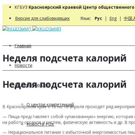
КГБУЗ
Красноярский краевой Центр общественног
Версия для слабовидящих
Язык:
Рус
|
Eng
|
中国
Главная
Неделя подсчета калорий
Новости
Неделя подсчета калорий
РЦ компетенций
О центре компетенций
В Красноярском крае с 10 по 16 апреля проходят ряд меропри
— Пища представляет собой «упакованную» энергию, которая 
на работу органов и систем, физическую активность и др. В п
Новости РЦК
— Нерациональное питание с избыточной энергоемкостью пищи