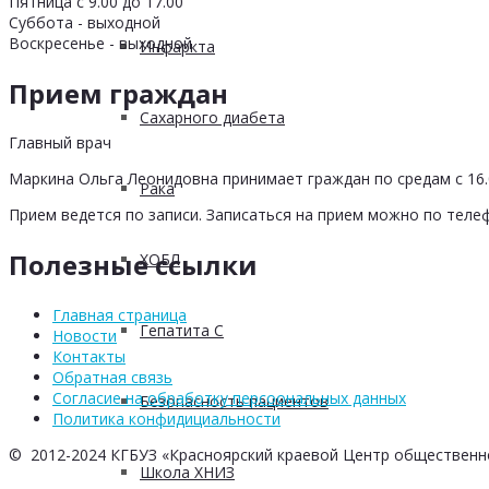
Пятница с 9.00 до 17.00
Суббота - выходной
Воскресенье - выходной
Инфаркта
Прием граждан
Сахарного диабета
Главный врач
Маркина Ольга Леонидовна принимает граждан по средам с 16.0
Рака
Прием ведется по записи. Записаться на прием можно по телеф
Полезные ссылки
ХОБЛ
Главная страница
Гепатита С
Новости
Контакты
Обратная связь
Согласие на обработку персоональных данных
Безопасность пациентов
Политика конфидициальности
© 2012-2024 КГБУЗ «Красноярский краевой Центр общественн
Школа ХНИЗ