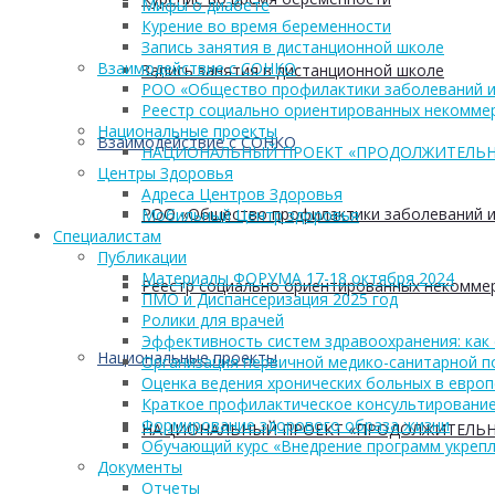
Мифы о диабете
Курение во время беременности
Запись занятия в дистанционной школе
Взаимодействие с СОНКО
Запись занятия в дистанционной школе
РОО «Общество профилактики заболеваний и
Реестр социально ориентированных некоммер
Национальные проекты
Взаимодействие с СОНКО
НАЦИОНАЛЬНЫЙ ПРОЕКТ «ПРОДОЛЖИТЕЛЬН
Центры Здоровья
Адреса Центров Здоровья
РОО «Общество профилактики заболеваний и
Мобильный Центр здоровья
Cпециалистам
Публикации
Материалы ФОРУМА 17-18 октября 2024
Реестр социально ориентированных некоммер
ПМО и Диспансеризация 2025 год
Ролики для врачей
Эффективность систем здравоохранения: как 
Национальные проекты
Организация первичной медико-санитарной 
Оценка ведения хронических больных в европ
Краткое профилактическое консультирование
Формирование здорового образа жизни
НАЦИОНАЛЬНЫЙ ПРОЕКТ «ПРОДОЛЖИТЕЛЬН
Обучающий курс «Внедрение программ укрепл
Документы
Отчеты