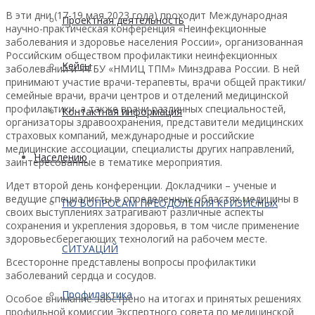
В эти дни (17-19 мая 2023 года) проходит Международная
Проектная деятельность
научно-практическая конференция «Неинфекционные
заболевания и здоровье населения России», организованная
Российским обществом профилактики неинфекционных
Кейсы
заболеваний и ФГБУ «НМИЦ ТПМ» Минздрава России. В ней
принимают участие врачи-терапевты, врачи общей практики/
семейные врачи, врачи центров и отделений медицинской
профилактики, а также врачи различных специальностей,
Контактная информация
организаторы здравоохранения, представители медицинских
страховых компаний, международные и российские
медицинские ассоциации, специалисты других направлений,
Населению
заинтересованные в тематике мероприятия.
Идет второй день конференции. Докладчики – ученые и
ведущие специалисты в определенных областях медицины в
ПО ВОПРОСАМ ПРЕОДОЛЕНИЯ КРИЗИСНЫХ
своих выступлениях затрагивают различные аспекты
сохранения и укрепления здоровья, в том числе применение
здоровьесберегающих технологий на рабочем месте.
СИТУАЦИЙ
Всесторонне представлены вопросы профилактики
заболеваний сердца и сосудов.
Профилактика
Особое внимание заострено на итогах и принятых решениях
профильной комиссии Экспертного совета по медицинской