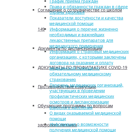
График приема граждан
Права и обязанности граждан в сфере
Соглашение о сотрудничестве со школой
охраны здоровья
Показатели доступности и качества
медицинской помощи
149
Информация о перечне жизненно
необходимых и важнейших
лекарственных препаратов для
медицинского применения
Документы по диспансеризации
Информация о страховых медицинских
организациях, с которыми заключены
договора на оказание и оплату
ДОКУМЕНТЫ ПО ПРОФИЛАКТИКЕ COVID-19
медицинской помощи по
обязательному медицинскому
страхованию
Перечень медицинских организаций,
Противодействие коррупции
участвующих в проведении
профилактических медицинских
осмотров и диспансеризации
Обучающие программы по вопросам
взрослого населения
О видах оказываемой медицинской
помощи
Информация о возможности
здорового питания
получения медицинской помощи