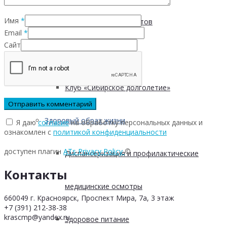
Имя
*
Безопасность пациентов
Email
*
Сайт
Школа ХНИЗ
Клуб «Сибирское долголетие»
Здоровый образ жизни
Я даю
согласие
на обработку персональных данных и
ознакомлен с
политикой конфиденциальности
доступен плагин
ATs Privacy Policy
©
Диспансеризация и профилактические
Контакты
медицинские осмотры
660049 г. Красноярск, Проспект Мира, 7а, 3 этаж
+7 (391) 212-38-38
krascmp@yandex.ru
Здоровое питание