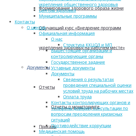
укрепления общественного здоровья
Формирование здорового образа жизни
Центры здоровья
Муниципальные программы
Контакты
О центре
Обучающий курс «Внедрение программ
Официальная информация
О нас
Структура ККЦОЗ и МП
укрепления здоровья на рабочем месте»
Вышестоящие организации и
контролирующие органы
Государственное задание
Документы
Уставные документы
Документы
Сведения о результатах
проведения специальной оценки
Отчеты
условий труда на рабочих местах
Оплата труда
Контакты контролирующих органов и
Отчеты о мониторинге
телефоны доверия, консультации по
вопросам преодоления кризисных
ситуаций
Противодействие коррупции
Приказы
Медицинская помощь