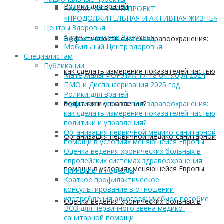
Ролики для врачей
НАЦИОНАЛЬНЫЙ ПРОЕКТ
«ПРОДОЛЖИТЕЛЬНАЯ И АКТИВНАЯ ЖИЗНЬ»
Центры Здоровья
Адреса Центров Здоровья
Эффективность систем здравоохранения:
Мобильный Центр здоровья
Cпециалистам
Публикации
как сделать измерение показателей частью
Материалы ФОРУМА 17-18 октября 2024
ПМО и Диспансеризация 2025 год
Ролики для врачей
политики и управления?
Эффективность систем здравоохранения:
как сделать измерение показателей частью
политики и управления?
Организация первичной медико-санитарной
Организация первичной медико-санитарной
помощи в условиях меняющейся Европы
Оценка ведения хронических больных в
европейских системах здравоохранения:
помощи в условиях меняющейся Европы
принципы и подходы
Краткое профилактическое
консультирование в отношении
употребления алкоголя: учебное пособие
Оценка ведения хронических больных в
ВОЗ для первичного звена медико-
санитарной помощи