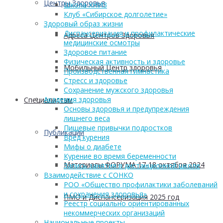
Центры Здоровья
Школа ХНИЗ
Клуб «Сибирское долголетие»
Здоровый образ жизни
Диспансеризация и профилактические
Адреса Центров Здоровья
медицинские осмотры
Здоровое питание
Физическая активность и здоровье
Мобильный Центр здоровья
Производственная гимнастика
Стресс и здоровье
Сохранение мужского здоровья
Академия здоровья
Cпециалистам
Основы здоровья и предупреждения
лишнего веса
Пищевые привычки подростков
Публикации
Вред курения
Мифы о диабете
Курение во время беременности
Материалы ФОРУМА 17-18 октября 2024
Запись занятия в дистанционной школе
Взаимодействие с СОНКО
РОО «Общество профилактики заболеваний
и сохранения здоровья»
ПМО и Диспансеризация 2025 год
Реестр социально ориентированных
некоммерческих организаций
Национальные проекты