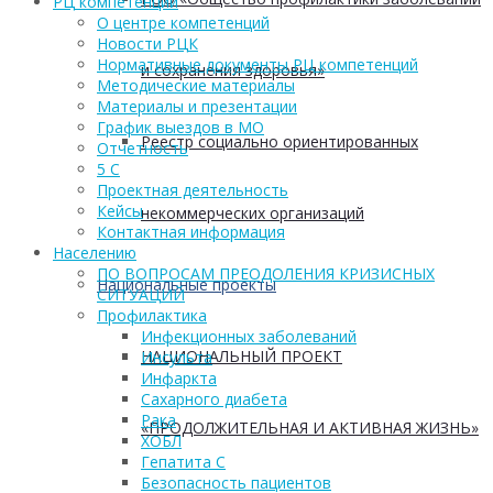
РЦ компетенций
О центре компетенций
Новости РЦК
Нормативные документы РЦ компетенций
и сохранения здоровья»
Методические материалы
Материалы и презентации
График выездов в МО
Реестр социально ориентированных
Отчетность
5 С
Проектная деятельность
Кейсы
некоммерческих организаций
Контактная информация
Населению
ПО ВОПРОСАМ ПРЕОДОЛЕНИЯ КРИЗИСНЫХ
Национальные проекты
СИТУАЦИЙ
Профилактика
Инфекционных заболеваний
НАЦИОНАЛЬНЫЙ ПРОЕКТ
Инсульта
Инфаркта
Сахарного диабета
Рака
«ПРОДОЛЖИТЕЛЬНАЯ И АКТИВНАЯ ЖИЗНЬ»
ХОБЛ
Гепатита С
Безопасность пациентов