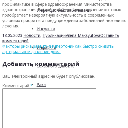
профилактике в сфере здравоохранения Министерства
здравоохранения Российской Федерации, значение которых
Инфекционных заболеваний
приобретает невероятную актуальность в современных
условиях приоритета предупреждения заболеваний нежели их
лечения.
Инсульта
18.05.2023
Новости
,
Публикации
Vilena Maksyutova
Оставить
комментарий
Факторы риска развития гипертонии
Как быстро снизить
Инфаркта
артериальное давление дома
Добавить комментарий
Сахарного диабета
Ваш электронный адрес не будет опубликован.
Рака
Комментарий
*
ХОБЛ
Гепатита С