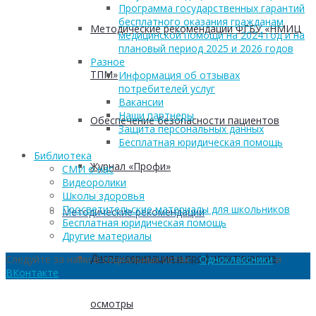
Программа государственных гарантий
бесплатного оказания гражданам
Методические рекомендации ФГБУ «НМИЦ
медицинской помощи на 2024 год и на
плановый период 2025 и 2026 годов
Разное
ТПМ»
Информация об отзывах
потребителей услуг
Вакансии
Наши партнеры
Обеспечение безопасности пациентов
Защита персональных данных
Бесплатная юридическая помощь
Библиотека
Журнал «Профи»
СМИ о нас
Видеоролики
Школы здоровья
Просветительские материалы для школьников
Методические рекомендации
Бесплатная юридическая помощь
Другие материалы
Диспансеризация и профилактические
Следуйте за нами в социальных сетях:
Одноклассники
и
ВКонтакте
осмотры