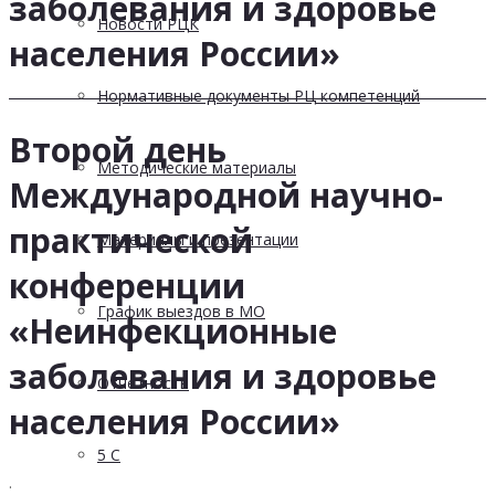
заболевания и здоровье
Новости РЦК
населения России»
Нормативные документы РЦ компетенций
Второй день
Методические материалы
Международной научно-
практической
Материалы и презентации
конференции
График выездов в МО
«Неинфекционные
заболевания и здоровье
Отчетность
населения России»
5 С
.