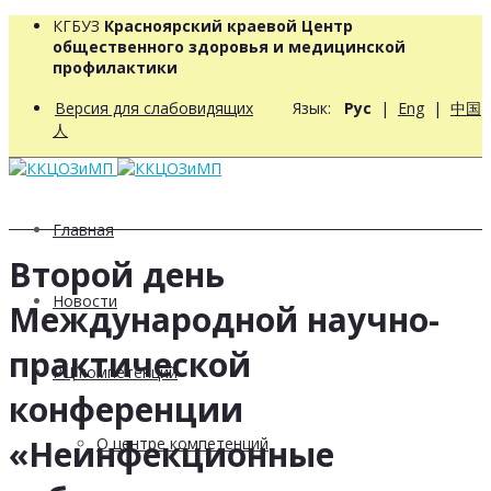
КГБУЗ
Красноярский краевой Центр
общественного здоровья и медицинской
профилактики
Версия для слабовидящих
Язык:
Рус
|
Eng
|
中国
人
Главная
Второй день
Новости
Международной научно-
практической
РЦ компетенций
конференции
«Неинфекционные
О центре компетенций