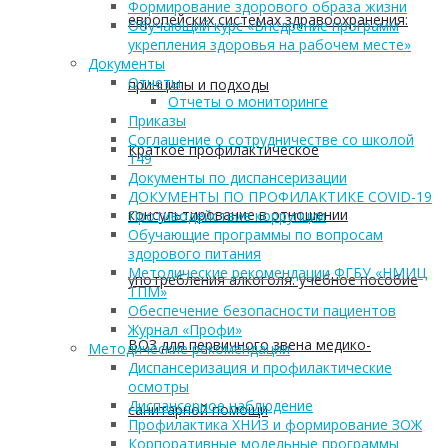
Формирование здорового образа жизни
европейских системах здравоохранения:
Обучающий курс «Внедрение программ
укрепления здоровья на рабочем месте»
Документы
Отчеты
принципы и подходы
Отчеты о мониторинге
Приказы
Соглашение о сотрудничестве со школой
Краткое профилактическое
149
Документы по диспансеризации
ДОКУМЕНТЫ ПО ПРОФИЛАКТИКЕ COVID-19
консультирование в отношении
Противодействие коррупции
Обучающие программы по вопросам
здорового питания
Методические рекомендации ФГБУ «НМИЦ
употребления алкоголя: учебное пособие
ТПМ»
Обеспечение безопасности пациентов
Журнал «Профи»
ВОЗ для первичного звена медико-
Методические рекомендации
Диспансеризация и профилактические
осмотры
Диспансерное наблюдение
санитарной помощи
Профилактика ХНИЗ и формирование ЗОЖ
Корпоративные модельные программы