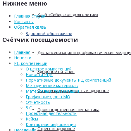
Нижнее меню
Клуб «Сибирское долголетие»
Главная старая
Контакты
Обратная связь
Здоровый образ жизни
Счётчик посещаемости
Главная
Диспансеризация и профилактические медици
Новости
РЦ компетенций
О центре компетенций
Здоровое питание
Новости РЦК
Нормативные документы РЦ компетенций
Методические материалы
Физическая активность и здоровье
Материалы и презентации
График выездов в МО
Отчетность
5 С
Производственная гимнастика
Проектная деятельность
Кейсы
Контактная информация
Стресс и здоровье
Населению