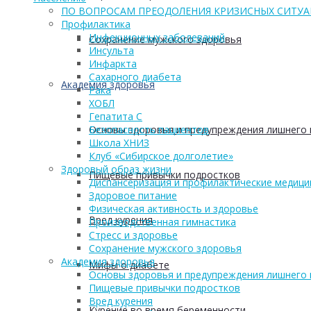
ПО ВОПРОСАМ ПРЕОДОЛЕНИЯ КРИЗИСНЫХ СИТУ
Профилактика
Инфекционных заболеваний
Сохранение мужского здоровья
Инсульта
Инфаркта
Сахарного диабета
Академия здоровья
Рака
ХОБЛ
Гепатита С
Основы здоровья и предупреждения лишнего 
Безопасность пациентов
Школа ХНИЗ
Клуб «Сибирское долголетие»
Здоровый образ жизни
Пищевые привычки подростков
Диспансеризация и профилактические медици
Здоровое питание
Физическая активность и здоровье
Вред курения
Производственная гимнастика
Стресс и здоровье
Сохранение мужского здоровья
Академия здоровья
Мифы о диабете
Основы здоровья и предупреждения лишнего 
Пищевые привычки подростков
Вред курения
Курение во время беременности