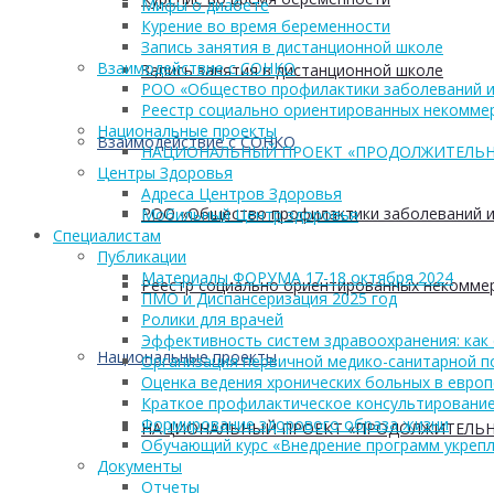
Мифы о диабете
Курение во время беременности
Запись занятия в дистанционной школе
Взаимодействие с СОНКО
Запись занятия в дистанционной школе
РОО «Общество профилактики заболеваний и
Реестр социально ориентированных некоммер
Национальные проекты
Взаимодействие с СОНКО
НАЦИОНАЛЬНЫЙ ПРОЕКТ «ПРОДОЛЖИТЕЛЬН
Центры Здоровья
Адреса Центров Здоровья
РОО «Общество профилактики заболеваний и
Мобильный Центр здоровья
Cпециалистам
Публикации
Материалы ФОРУМА 17-18 октября 2024
Реестр социально ориентированных некоммер
ПМО и Диспансеризация 2025 год
Ролики для врачей
Эффективность систем здравоохранения: как 
Национальные проекты
Организация первичной медико-санитарной 
Оценка ведения хронических больных в европ
Краткое профилактическое консультирование
Формирование здорового образа жизни
НАЦИОНАЛЬНЫЙ ПРОЕКТ «ПРОДОЛЖИТЕЛЬН
Обучающий курс «Внедрение программ укрепл
Документы
Отчеты