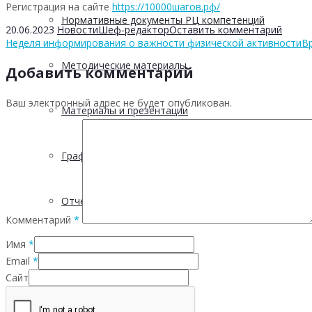
Регистрация на сайте
https://10000шагов.рф/
Нормативные документы РЦ компетенций
20.06.2023
Новости
Шеф-редактор
Оставить комментарий
Неделя информирования о важности физической активности
В
Методические материалы
Добавить комментарий
Ваш электронный адрес не будет опубликован.
Материалы и презентации
График выездов в МО
Отчетность
Комментарий
*
Имя
*
5 С
Email
*
Сайт
Проектная деятельность