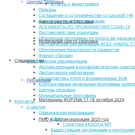
Центры Здоровья
Отчеты о мониторинге
Приказы
Соглашение о сотрудничестве со школой 149
Документы по диспансеризации
Адреса Центров Здоровья
ДОКУМЕНТЫ ПО ПРОФИЛАКТИКЕ COVID-19
Противодействие коррупции
Обучающие программы по вопросам здоровог
Мобильный Центр здоровья
Методические рекомендации ФГБУ «НМИЦ Т
Обеспечение безопасности пациентов
Журнал «Профи»
Cпециалистам
Методические рекомендации
Диспансеризация и профилактические осмот
Диспансерное наблюдение
Профилактика ХНИЗ и формирование ЗОЖ
Публикации
Корпоративные модельные программы укрепл
Центры здоровья
Муниципальные программы
Материалы ФОРУМА 17-18 октября 2024
Контакты
О центре
Официальная информация
О нас
ПМО и Диспансеризация 2025 год
Структура ККЦОЗ и МП
Вышестоящие организации и контроли