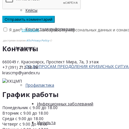
Кейсы
Контактная информация
Я даю
согласие
на обработку персональных данных и ознак
доступен плагин
ATs Privacy Policy
©
Контакты
Населению
660049 г. Красноярск, Проспект Мира, 7а, 3 этаж
ПО ВОПРОСАМ ПРЕОДОЛЕНИЯ КРИЗИСНЫХ СИТУ
+7 (391) 212-38-38
krascmp@yandex.ru
Профилактика
График работы
Инфекционных заболеваний
Понедельник с 9.00 до 18.00
Вторник с 9.00 до 18.00
Среда с 9.00 до 18.00
Инсульта
Четверг с 9.00 до 18.00