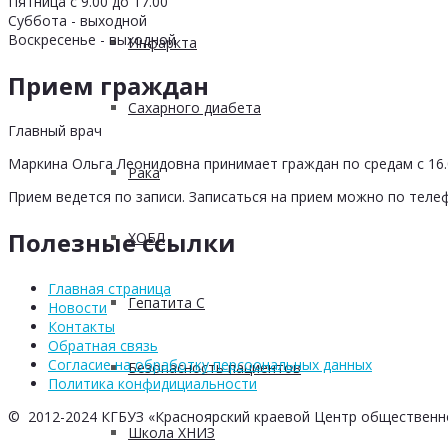
Пятница с 9.00 до 17.00
Суббота - выходной
Воскресенье - выходной
Инфаркта
Прием граждан
Сахарного диабета
Главный врач
Маркина Ольга Леонидовна принимает граждан по средам с 16.0
Рака
Прием ведется по записи. Записаться на прием можно по телеф
Полезные ссылки
ХОБЛ
Главная страница
Гепатита С
Новости
Контакты
Обратная связь
Согласие на обработку персоональных данных
Безопасность пациентов
Политика конфидициальности
© 2012-2024 КГБУЗ «Красноярский краевой Центр общественн
Школа ХНИЗ