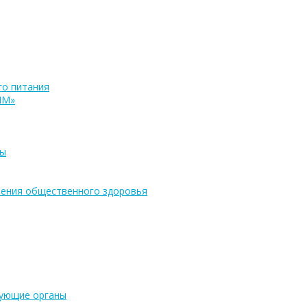
о питания
ПМ»
ры
ения общественного здоровья
рующие органы