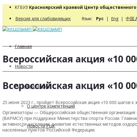
КГБУЗ
Красноярский краевой Центр общественног
Версия для слабовидящих
Язык:
Рус
|
Eng
|
中国
Главная
Всероссийская акция «10 0
Новости
Всероссийская акция «10 0
РЦ компетенций
25 июня 2023 г., пройдет Всероссийская акция «10 000 шагов 
О центре компетенций
Организаторы — Общероссийская общественная организация «
(ВАРМСУ) при поддержке Министерства спорта России. Главна
активности населения, развитие естественных методов оздоро
Новости РЦК
населённых пунктов Российской Федерации.