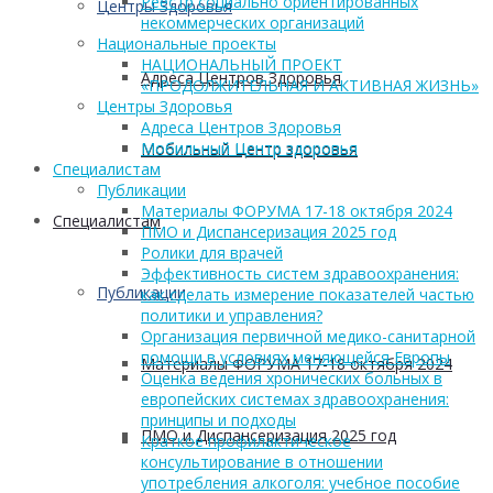
Реестр социально ориентированных
Центры Здоровья
некоммерческих организаций
Национальные проекты
НАЦИОНАЛЬНЫЙ ПРОЕКТ
Адреса Центров Здоровья
«ПРОДОЛЖИТЕЛЬНАЯ И АКТИВНАЯ ЖИЗНЬ»
Центры Здоровья
Адреса Центров Здоровья
Мобильный Центр здоровья
Мобильный Центр здоровья
Cпециалистам
Публикации
Материалы ФОРУМА 17-18 октября 2024
Cпециалистам
ПМО и Диспансеризация 2025 год
Ролики для врачей
Эффективность систем здравоохранения:
Публикации
как сделать измерение показателей частью
политики и управления?
Организация первичной медико-санитарной
помощи в условиях меняющейся Европы
Материалы ФОРУМА 17-18 октября 2024
Оценка ведения хронических больных в
европейских системах здравоохранения:
принципы и подходы
ПМО и Диспансеризация 2025 год
Краткое профилактическое
консультирование в отношении
употребления алкоголя: учебное пособие