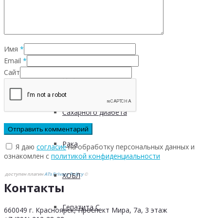
Инфекционных заболеваний
Имя
*
Инсульта
Email
*
Сайт
Инфаркта
Сахарного диабета
Рака
Я даю
согласие
на обработку персональных данных и
ознакомлен с
политикой конфиденциальности
доступен плагин
ATs Privacy Policy
©
ХОБЛ
Контакты
Гепатита С
660049 г. Красноярск, Проспект Мира, 7а, 3 этаж