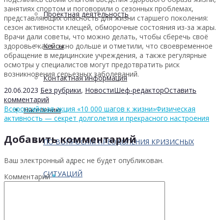
занятиях спортом и поговорили о сезонных проблемах,
Проектная деятельность
представляющих опасность для жизни старшего поколения:
сезон активности клещей, обморочные состояния из-за жары.
Врачи дали советы, что можно делать, чтобы сберечь своё
здоровье как можно дольше и отметили, что своевременное
Кейсы
обращение в медицинские учреждения, а также регулярные
осмотры у специалистов могут предотвратить риск
возникновения серьезных заболеваний.
Контактная информация
20.06.2023
Без рубрики
,
Новости
Шеф-редактор
Оставить
комментарий
Всероссийская акция «10 000 шагов к жизни»
Физическая
Населению
активность — секрет долголетия и прекрасного настроения
Добавить комментарий
ПО ВОПРОСАМ ПРЕОДОЛЕНИЯ КРИЗИСНЫХ
Ваш электронный адрес не будет опубликован.
СИТУАЦИЙ
Комментарий
*
Профилактика