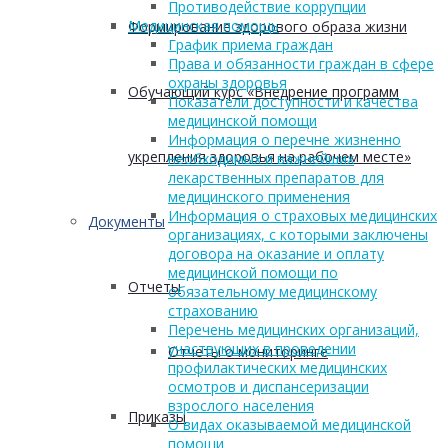
Противодействие коррупции
Медицинская помощь
Формирование здорового образа жизни
График приема граждан
Права и обязанности граждан в сфере
охраны здоровья
Обучающий курс «Внедрение программ
Показатели доступности и качества
медицинской помощи
Информация о перечне жизненно
укрепления здоровья на рабочем месте»
необходимых и важнейших
лекарственных препаратов для
медицинского применения
Информация о страховых медицинских
Документы
организациях, с которыми заключены
договора на оказание и оплату
медицинской помощи по
Отчеты
обязательному медицинскому
страхованию
Перечень медицинских организаций,
участвующих в проведении
Отчеты о мониторинге
профилактических медицинских
осмотров и диспансеризации
взрослого населения
Приказы
О видах оказываемой медицинской
помощи