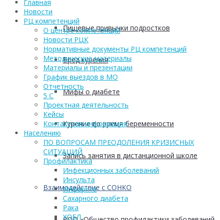
Главная
Новости
РЦ компетенций
Пищевые привычки подростков
О центре компетенций
Новости РЦК
Нормативные документы РЦ компетенций
Методические материалы
Вред курения
Материалы и презентации
График выездов в МО
Отчетность
Мифы о диабете
5 С
Проектная деятельность
Кейсы
Курение во время беременности
Контактная информация
Населению
ПО ВОПРОСАМ ПРЕОДОЛЕНИЯ КРИЗИСНЫХ
СИТУАЦИЙ
Запись занятия в дистанционной школе
Профилактика
Инфекционных заболеваний
Инсульта
Взаимодействие с СОНКО
Инфаркта
Сахарного диабета
Рака
ХОБЛ
РОО «Общество профилактики заболеваний