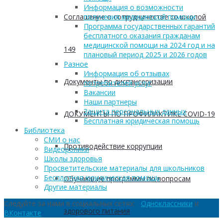
Информация о возможности
Соглашение о сотрудничестве со школой
получения медицинской помощи
Программа государственных гарантий
бесплатного оказания гражданам
медицинской помощи на 2024 год и на
149
плановый период 2025 и 2026 годов
Разное
Информация об отзывах
Документы по диспансеризации
потребителей услуг
Вакансии
Наши партнеры
Защита персональных данных
ДОКУМЕНТЫ ПО ПРОФИЛАКТИКЕ COVID-19
Бесплатная юридическая помощь
Библиотека
СМИ о нас
Противодействие коррупции
Видеоролики
Школы здоровья
Просветительские материалы для школьников
Бесплатная юридическая помощь
Обучающие программы по вопросам
Другие материалы
Следуйте за нами в социальных сетях:
Одноклассники
и
здорового питания
ВКонтакте