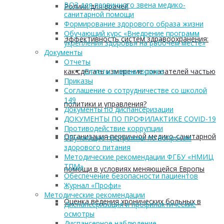
ВОЗ для первичного звена медико-
Ролики для врачей
санитарной помощи
Формирование здорового образа жизни
Обучающий курс «Внедрение программ
Эффективность систем здравоохранения:
укрепления здоровья на рабочем месте»
Документы
Отчеты
как сделать измерение показателей частью
Отчеты о мониторинге
Приказы
Соглашение о сотрудничестве со школой
149
политики и управления?
Документы по диспансеризации
ДОКУМЕНТЫ ПО ПРОФИЛАКТИКЕ COVID-19
Противодействие коррупции
Организация первичной медико-санитарной
Обучающие программы по вопросам
здорового питания
Методические рекомендации ФГБУ «НМИЦ
ТПМ»
помощи в условиях меняющейся Европы
Обеспечение безопасности пациентов
Журнал «Профи»
Методические рекомендации
Оценка ведения хронических больных в
Диспансеризация и профилактические
осмотры
Диспансерное наблюдение