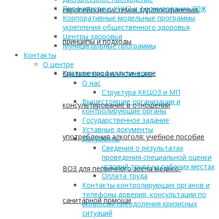
Профилактика ХНИЗ и формирование ЗОЖ
европейских системах здравоохранения:
Корпоративные модельные программы
укрепления общественного здоровья
Центры здоровья
принципы и подходы
Муниципальные программы
Контакты
О центре
Краткое профилактическое
Официальная информация
О нас
Структура ККЦОЗ и МП
Вышестоящие организации и
консультирование в отношении
контролирующие органы
Государственное задание
Уставные документы
употребления алкоголя: учебное пособие
Документы
Сведения о результатах
проведения специальной оценки
условий труда на рабочих местах
ВОЗ для первичного звена медико-
Оплата труда
Контакты контролирующих органов и
телефоны доверия, консультации по
санитарной помощи
вопросам преодоления кризисных
ситуаций