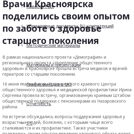
Врачи Красноярска
Новости РЦК
поделились своим опытом
по заботе о здоровье
Нормативные документы РЦ компетенций
старшего поколения
Методические материалы
В рамках национального проекта «Демография» и
регионального проекта «Укрепление общественного
Материалы и презентации
здоровья» в Красноярске прошла встреча медиков и врачей-
гериатров со старшим
поколением.
16 июня главный врач Красноярского краевого Центра
График выездов в МО
общественного здоровья и медицинской профилактики Ирина
Сергеева провела встречу, организованную краевым Штабом
общественной поддержки с пенсионерами из Назаровского
Отчетность
района.
На встречи обсуждались вопросы поддержания здоровья у
возрастных людей, болезнях, с которыми чаще всего
5 С
сталкиваются и их профилактике. Также участники
поделились своим опытом введения здорового образа жизни,