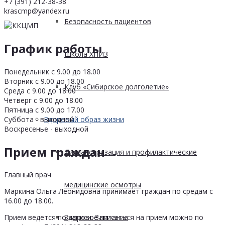
+7 (391) 212-38-38
krascmp@yandex.ru
Безопасность пациентов
График работы
Школа ХНИЗ
Понедельник с 9.00 до 18.00
Вторник с 9.00 до 18.00
Клуб «Сибирское долголетие»
Среда с 9.00 до 18.00
Четверг с 9.00 до 18.00
Пятница с 9.00 до 17.00
Суббота - выходной
Здоровый образ жизни
Воскресенье - выходной
Прием граждан
Диспансеризация и профилактические
Главный врач
медицинские осмотры
Маркина Ольга Леонидовна принимает граждан по средам с
16.00 до 18.00.
Здоровое питание
Прием ведется по записи. Записаться на прием можно по