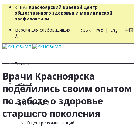
КГБУЗ
Красноярский краевой Центр
общественного здоровья и медицинской
профилактики
Версия для слабовидящих
Язык:
Рус
|
Eng
|
中国
人
Главная
Врачи Красноярска
Новости
поделились своим опытом
по заботе о здоровье
РЦ компетенций
старшего поколения
О центре компетенций