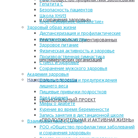
Гепатита С
Безопасность пациентов
Школа ХНИЗ
и сохранения здоровья»
Клуб «Сибирское долголетие»
Здоровый образ жизни
Диспансеризация и профилактические
медицинские осмотры
Реестр социально ориентированных
Здоровое питание
Физическая активность и здоровье
Производственная гимнастика
некоммерческих организаций
Стресс и здоровье
Сохранение мужского здоровья
Академия здоровья
Национальные проекты
Основы здоровья и предупреждения
лишнего веса
Пищевые привычки подростков
Вред курения
НАЦИОНАЛЬНЫЙ ПРОЕКТ
Мифы о диабете
Курение во время беременности
Запись занятия в дистанционной школе
«ПРОДОЛЖИТЕЛЬНАЯ И АКТИВНАЯ ЖИЗНЬ»
Взаимодействие с СОНКО
РОО «Общество профилактики заболеваний
и сохранения здоровья»