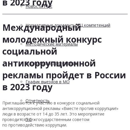
в 2023 году
Новости РЦК
Международный
Нормативные документы РЦ компетенций
молодежный конкурс
Методические материалы
социальной
антикоррупционной
Материалы и презентации
рекламы пройдет в России
График выездов в МО
в 2023 году
Отчетность
Приглашаются к участию в конкурсе социальной
антикоррупционной рекламы «Вместе против коррупции!»
люди в возрасте от 14 до 35 лет. Это мероприятие
проводится Межгосударственным советом
5 С
по противодействию коррупции.