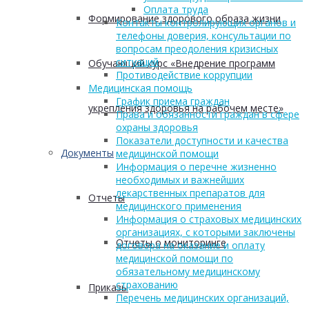
Оплата труда
Формирование здорового образа жизни
Контакты контролирующих органов и
телефоны доверия, консультации по
вопросам преодоления кризисных
ситуаций
Обучающий курс «Внедрение программ
Противодействие коррупции
Медицинская помощь
График приема граждан
укрепления здоровья на рабочем месте»
Права и обязанности граждан в сфере
охраны здоровья
Показатели доступности и качества
Документы
медицинской помощи
Информация о перечне жизненно
необходимых и важнейших
лекарственных препаратов для
Отчеты
медицинского применения
Информация о страховых медицинских
организациях, с которыми заключены
Отчеты о мониторинге
договора на оказание и оплату
медицинской помощи по
обязательному медицинскому
страхованию
Приказы
Перечень медицинских организаций,