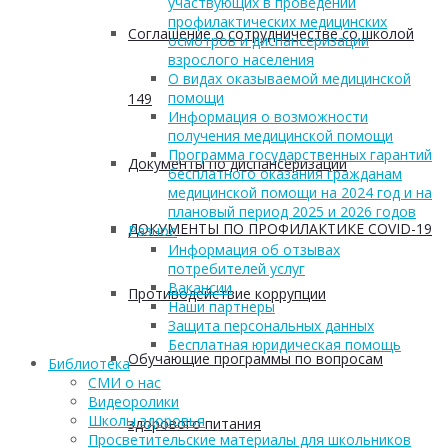
участвующих в проведении
профилактических медицинских
Соглашение о сотрудничестве со школой
осмотров и диспансеризации
взрослого населения
О видах оказываемой медицинской
помощи
149
Информация о возможности
получения медицинской помощи
Программа государственных гарантий
Документы по диспансеризации
бесплатного оказания гражданам
медицинской помощи на 2024 год и на
плановый период 2025 и 2026 годов
ДОКУМЕНТЫ ПО ПРОФИЛАКТИКЕ COVID-19
Разное
Информация об отзывах
потребителей услуг
Вакансии
Противодействие коррупции
Наши партнеры
Защита персональных данных
Бесплатная юридическая помощь
Обучающие программы по вопросам
Библиотека
СМИ о нас
Видеоролики
Школы здоровья
здорового питания
Просветительские материалы для школьников