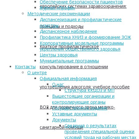
Обеспечение безопасности пациентов
европейских системах здравоохранения:
Журнал «Профи»
Методические рекомендации
Диспансеризация и профилактические
осмотры
принципы и подходы
Диспансерное наблюдение
Профилактика ХНИЗ и формирование ЗОЖ
Корпоративные модельные программы
Краткое профилактическое
укрепления общественного здоровья
Центры здоровья
Муниципальные программы
консультирование в отношении
Контакты
О центре
Официальная информация
О нас
употребления алкоголя: учебное пособие
Структура ККЦОЗ и МП
Вышестоящие организации и
контролирующие органы
ВОЗ для первичного звена медико-
Государственное задание
Уставные документы
Документы
Сведения о результатах
санитарной помощи
проведения специальной оценки
условий труда на рабочих местах