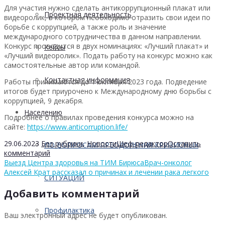
Для участия нужно сделать антикоррупционный плакат или
Проектная деятельность
видеоролик, в котором необходимо отразить свои идеи по
борьбе с коррупцией, а также роль и значение
международного сотрудничества в данном направлении.
Конкурс проводится в двух номинациях: «Лучший плакат» и
Кейсы
«Лучший видеоролик». Подать работу на конкурс можно как
самостоятельные автор или командой.
Контактная информация
Работы принимаются до 1 октября 2023 года. Подведение
итогов будет приурочено к Международному дню борьбы с
коррупцией, 9 декабря.
Населению
Подробнее о правилах проведения конкурса можно на
сайте:
https://www.anticorruption.life/
29.06.2023
Без рубрики
,
Новости
Шеф-редактор
Оставить
ПО ВОПРОСАМ ПРЕОДОЛЕНИЯ КРИЗИСНЫХ
комментарий
Выезд Центра здоровья на ТИМ Бирюса
Врач-онколог
Алексей Крат рассказал о причинах и лечении рака легкого
СИТУАЦИЙ
Добавить комментарий
Профилактика
Ваш электронный адрес не будет опубликован.