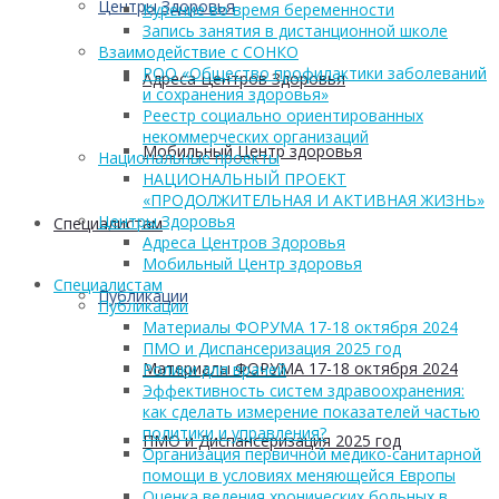
Центры Здоровья
Курение во время беременности
Запись занятия в дистанционной школе
Взаимодействие с СОНКО
РОО «Общество профилактики заболеваний
Адреса Центров Здоровья
и сохранения здоровья»
Реестр социально ориентированных
некоммерческих организаций
Мобильный Центр здоровья
Национальные проекты
НАЦИОНАЛЬНЫЙ ПРОЕКТ
«ПРОДОЛЖИТЕЛЬНАЯ И АКТИВНАЯ ЖИЗНЬ»
Центры Здоровья
Cпециалистам
Адреса Центров Здоровья
Мобильный Центр здоровья
Cпециалистам
Публикации
Публикации
Материалы ФОРУМА 17-18 октября 2024
ПМО и Диспансеризация 2025 год
Материалы ФОРУМА 17-18 октября 2024
Ролики для врачей
Эффективность систем здравоохранения:
как сделать измерение показателей частью
политики и управления?
ПМО и Диспансеризация 2025 год
Организация первичной медико-санитарной
помощи в условиях меняющейся Европы
Оценка ведения хронических больных в