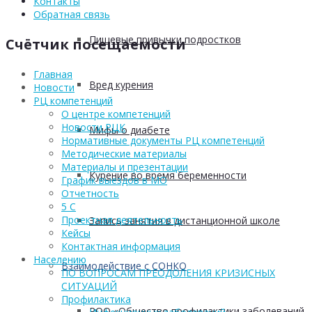
Контакты
Обратная связь
Пищевые привычки подростков
Счётчик посещаемости
Главная
Вред курения
Новости
РЦ компетенций
О центре компетенций
Новости РЦК
Мифы о диабете
Нормативные документы РЦ компетенций
Методические материалы
Материалы и презентации
Курение во время беременности
График выездов в МО
Отчетность
5 С
Проектная деятельность
Запись занятия в дистанционной школе
Кейсы
Контактная информация
Населению
Взаимодействие с СОНКО
ПО ВОПРОСАМ ПРЕОДОЛЕНИЯ КРИЗИСНЫХ
СИТУАЦИЙ
Профилактика
РОО «Общество профилактики заболеваний