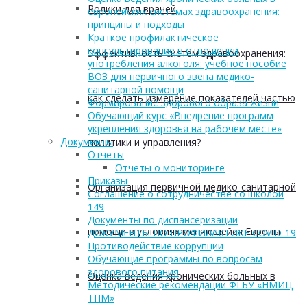
Ролики для врачей
европейских системах здравоохранения:
принципы и подходы
Краткое профилактическое
консультирование в отношении
Эффективность систем здравоохранения:
употребления алкоголя: учебное пособие
ВОЗ для первичного звена медико-
санитарной помощи
как сделать измерение показателей частью
Формирование здорового образа жизни
Обучающий курс «Внедрение программ
укрепления здоровья на рабочем месте»
Документы
политики и управления?
Отчеты
Отчеты о мониторинге
Приказы
Организация первичной медико-санитарной
Соглашение о сотрудничестве со школой
149
Документы по диспансеризации
помощи в условиях меняющейся Европы
ДОКУМЕНТЫ ПО ПРОФИЛАКТИКЕ COVID-19
Противодействие коррупции
Обучающие программы по вопросам
здорового питания
Оценка ведения хронических больных в
Методические рекомендации ФГБУ «НМИЦ
ТПМ»