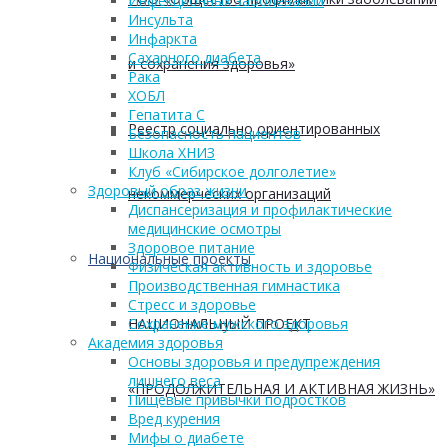
Инфекционных заболеваний
Инсульта
Инфаркта
Сахарного диабета
и сохранения здоровья»
Рака
ХОБЛ
Гепатита С
Реестр социально ориентированных
Безопасность пациентов
Школа ХНИЗ
Клуб «Сибирское долголетие»
Здоровый образ жизни
некоммерческих организаций
Диспансеризация и профилактические
медицинские осмотры
Здоровое питание
Национальные проекты
Физическая активность и здоровье
Производственная гимнастика
Стресс и здоровье
НАЦИОНАЛЬНЫЙ ПРОЕКТ
Сохранение мужского здоровья
Академия здоровья
Основы здоровья и предупреждения
лишнего веса
«ПРОДОЛЖИТЕЛЬНАЯ И АКТИВНАЯ ЖИЗНЬ»
Пищевые привычки подростков
Вред курения
Мифы о диабете