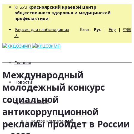
КГБУЗ
Красноярский краевой Центр
общественного здоровья и медицинской
профилактики
Версия для слабовидящих
Язык:
Рус
|
Eng
|
中国
人
Главная
Международный
Новости
молодежный конкурс
социальной
РЦ компетенций
антикоррупционной
рекламы пройдет в России
О центре компетенций