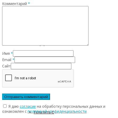
Комментарий
*
Инфекционных заболеваний
Инсульта
Инфаркта
Имя
*
Email
*
Сахарного диабета
Сайт
Рака
ХОБЛ
Я даю
согласие
на обработку персональных данных и
ознакомлен с
политикой конфиденциальности
Гепатита С