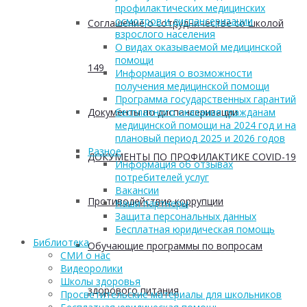
профилактических медицинских
осмотров и диспансеризации
Соглашение о сотрудничестве со школой
взрослого населения
О видах оказываемой медицинской
помощи
149
Информация о возможности
получения медицинской помощи
Программа государственных гарантий
Документы по диспансеризации
бесплатного оказания гражданам
медицинской помощи на 2024 год и на
плановый период 2025 и 2026 годов
Разное
ДОКУМЕНТЫ ПО ПРОФИЛАКТИКЕ COVID-19
Информация об отзывах
потребителей услуг
Вакансии
Противодействие коррупции
Наши партнеры
Защита персональных данных
Бесплатная юридическая помощь
Библиотека
Обучающие программы по вопросам
СМИ о нас
Видеоролики
Школы здоровья
здорового питания
Просветительские материалы для школьников