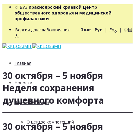
КГБУЗ
Красноярский краевой Центр
общественного здоровья и медицинской
профилактики
Версия для слабовидящих
Язык:
Рус
|
Eng
|
中国
人
Главная
30 октября – 5 ноября
Новости
Неделя сохранения
душевного комфорта
РЦ компетенций
О центре компетенций
30 октября – 5 ноября