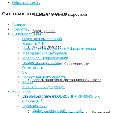
Обратная связь
Счётчик посещаемости
Пищевые привычки подростков
Главная
Новости
Вред курения
РЦ компетенций
О центре компетенций
Новости РЦК
Мифы о диабете
Нормативные документы РЦ компетенций
Методические материалы
Материалы и презентации
График выездов в МО
Курение во время беременности
Отчетность
5 С
Проектная деятельность
Запись занятия в дистанционной школе
Кейсы
Контактная информация
Населению
Взаимодействие с СОНКО
ПО ВОПРОСАМ ПРЕОДОЛЕНИЯ КРИЗИСНЫХ
СИТУАЦИЙ
Профилактика
Инфекционных заболеваний
РОО «Общество профилактики заболеваний