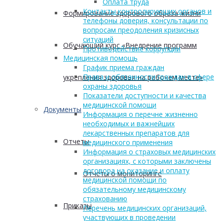
Оплата труда
Контакты контролирующих органов и
Формирование здорового образа жизни
телефоны доверия, консультации по
вопросам преодоления кризисных
ситуаций
Обучающий курс «Внедрение программ
Противодействие коррупции
Медицинская помощь
График приема граждан
Права и обязанности граждан в сфере
укрепления здоровья на рабочем месте»
охраны здоровья
Показатели доступности и качества
медицинской помощи
Документы
Информация о перечне жизненно
необходимых и важнейших
лекарственных препаратов для
Отчеты
медицинского применения
Информация о страховых медицинских
организациях, с которыми заключены
договора на оказание и оплату
Отчеты о мониторинге
медицинской помощи по
обязательному медицинскому
страхованию
Приказы
Перечень медицинских организаций,
участвующих в проведении