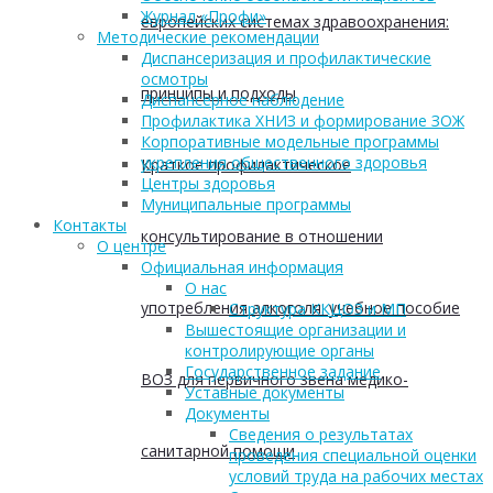
Журнал «Профи»
европейских системах здравоохранения:
Методические рекомендации
Диспансеризация и профилактические
осмотры
принципы и подходы
Диспансерное наблюдение
Профилактика ХНИЗ и формирование ЗОЖ
Корпоративные модельные программы
укрепления общественного здоровья
Краткое профилактическое
Центры здоровья
Муниципальные программы
Контакты
консультирование в отношении
О центре
Официальная информация
О нас
употребления алкоголя: учебное пособие
Структура ККЦОЗ и МП
Вышестоящие организации и
контролирующие органы
Государственное задание
ВОЗ для первичного звена медико-
Уставные документы
Документы
Сведения о результатах
санитарной помощи
проведения специальной оценки
условий труда на рабочих местах