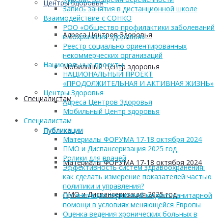
Центры Здоровья
Запись занятия в дистанционной школе
Взаимодействие с СОНКО
РОО «Общество профилактики заболеваний
Адреса Центров Здоровья
и сохранения здоровья»
Реестр социально ориентированных
некоммерческих организаций
Национальные проекты
Мобильный Центр здоровья
НАЦИОНАЛЬНЫЙ ПРОЕКТ
«ПРОДОЛЖИТЕЛЬНАЯ И АКТИВНАЯ ЖИЗНЬ»
Центры Здоровья
Cпециалистам
Адреса Центров Здоровья
Мобильный Центр здоровья
Cпециалистам
Публикации
Публикации
Материалы ФОРУМА 17-18 октября 2024
ПМО и Диспансеризация 2025 год
Ролики для врачей
Материалы ФОРУМА 17-18 октября 2024
Эффективность систем здравоохранения:
как сделать измерение показателей частью
политики и управления?
ПМО и Диспансеризация 2025 год
Организация первичной медико-санитарной
помощи в условиях меняющейся Европы
Оценка ведения хронических больных в