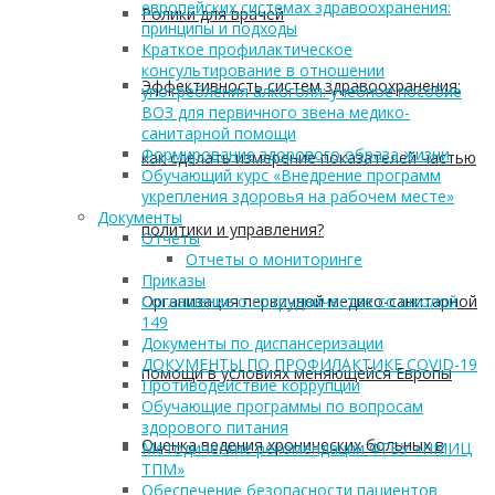
европейских системах здравоохранения:
Ролики для врачей
принципы и подходы
Краткое профилактическое
консультирование в отношении
Эффективность систем здравоохранения:
употребления алкоголя: учебное пособие
ВОЗ для первичного звена медико-
санитарной помощи
Формирование здорового образа жизни
как сделать измерение показателей частью
Обучающий курс «Внедрение программ
укрепления здоровья на рабочем месте»
Документы
политики и управления?
Отчеты
Отчеты о мониторинге
Приказы
Организация первичной медико-санитарной
Соглашение о сотрудничестве со школой
149
Документы по диспансеризации
ДОКУМЕНТЫ ПО ПРОФИЛАКТИКЕ COVID-19
помощи в условиях меняющейся Европы
Противодействие коррупции
Обучающие программы по вопросам
здорового питания
Оценка ведения хронических больных в
Методические рекомендации ФГБУ «НМИЦ
ТПМ»
Обеспечение безопасности пациентов