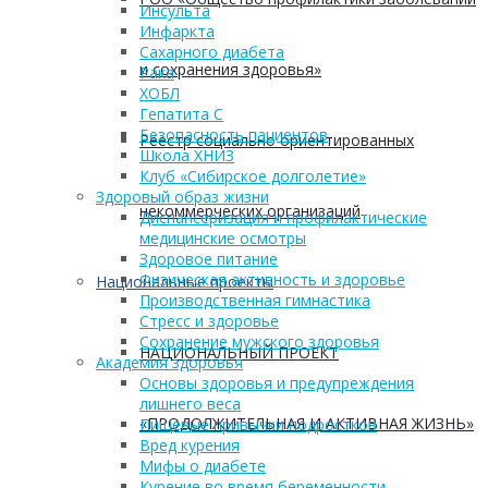
Инсульта
Инфаркта
Сахарного диабета
и сохранения здоровья»
Рака
ХОБЛ
Гепатита С
Безопасность пациентов
Реестр социально ориентированных
Школа ХНИЗ
Клуб «Сибирское долголетие»
Здоровый образ жизни
некоммерческих организаций
Диспансеризация и профилактические
медицинские осмотры
Здоровое питание
Физическая активность и здоровье
Национальные проекты
Производственная гимнастика
Стресс и здоровье
Сохранение мужского здоровья
НАЦИОНАЛЬНЫЙ ПРОЕКТ
Академия здоровья
Основы здоровья и предупреждения
лишнего веса
«ПРОДОЛЖИТЕЛЬНАЯ И АКТИВНАЯ ЖИЗНЬ»
Пищевые привычки подростков
Вред курения
Мифы о диабете
Курение во время беременности