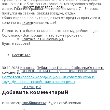
важно знать об основных компонентах здорового образа
Проектная деятельность
жизни. Главные правила — это сон не менее 7 – 8 часов,
прогулки на свежем свежий воздухе, отдых,
сбалансированное питание, отказ от вредных привычек и,
конечно же, позитивные мысли!
Кейсы
Помните, что было написано на кольце мудрейшего царя
Соломона: «Всё пройдёт, и это тоже пройдёт».
Контактная информация
Будьте здоровы!
Населению
30.10.2023
Новости
,
Публикации
Татьяна Соболева
Оставить
ПО ВОПРОСАМ ПРЕОДОЛЕНИЯ КРИЗИСНЫХ
комментарий
Состоялся краевой координационный совет по охране
труда
Душевное спокойствие в ваших руках
СИТУАЦИЙ
Добавить комментарий
Ваш электронный адрес не будет опубликован.
Профилактика