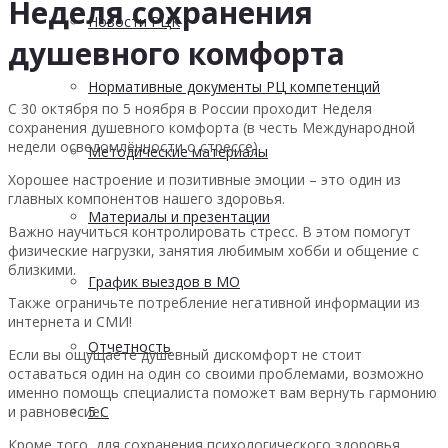
Неделя сохранения
Новости РЦК
душевного комфорта
Нормативные документы РЦ компетенций
С 30 октября по 5 ноября в России проходит Неделя
сохранения душевного комфорта (в честь Международной
недели осведомлённости о стрессе).
Методические материалы
Хорошее настроение и позитивные эмоции – это один из
главных компонентов нашего здоровья.
Материалы и презентации
Важно научиться контролировать стресс. В этом помогут
физические нагрузки, занятия любимым хобби и общение с
близкими.
График выездов в МО
Также ограничьте потребление негативной информации из
интернета и СМИ!
Отчетность
Если вы ощущаете душевный дискомфорт не стоит
оставаться один на один со своими проблемами, возможно
именно помощь специалиста поможет вам вернуть гармонию
и равновесие.
5 С
Кроме того, для сохранения психологического здоровья