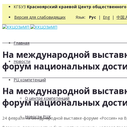
КГБУЗ
Красноярский краевой Центр общественног
Версия для слабовидящих
Язык:
Рус
|
Eng
|
中国
Главная
На международной выставк
Новости
форум национальных дост
РЦ компетенций
На международной выставк
О центре компетенций
форум национальных дост
Новости РЦК
24 февраля на международной выставке-форуме «Россия» на 