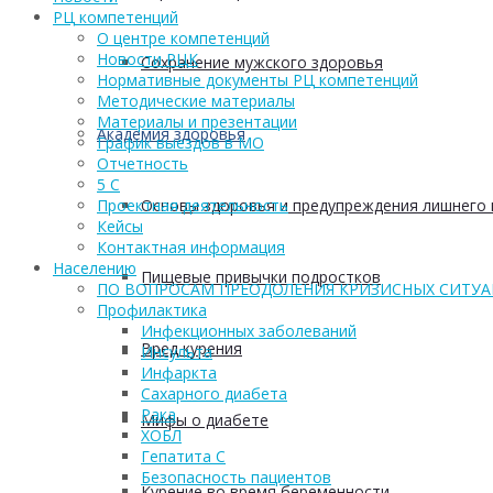
РЦ компетенций
О центре компетенций
Новости РЦК
Сохранение мужского здоровья
Нормативные документы РЦ компетенций
Методические материалы
Материалы и презентации
Академия здоровья
График выездов в МО
Отчетность
5 С
Основы здоровья и предупреждения лишнего 
Проектная деятельность
Кейсы
Контактная информация
Населению
Пищевые привычки подростков
ПО ВОПРОСАМ ПРЕОДОЛЕНИЯ КРИЗИСНЫХ СИТУ
Профилактика
Инфекционных заболеваний
Вред курения
Инсульта
Инфаркта
Сахарного диабета
Рака
Мифы о диабете
ХОБЛ
Гепатита С
Безопасность пациентов
Курение во время беременности