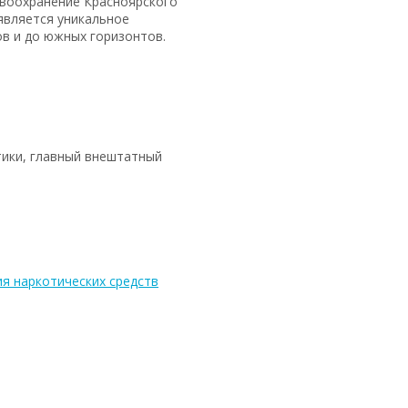
авоохранение Красноярского
является уникальное
в и до южных горизонтов.
тики, главный внештатный
ия наркотических средств