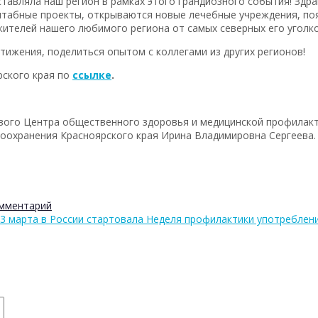
тавляла наш регион в рамках этого грандиозного события! Здр
штабные проекты, открываются новые лечебные учреждения, по
жителей нашего любимого региона от самых северных его уголко
тижения, поделиться опытом с коллегами из других регионов!
рского края по
ссылке
.
евого Центра общественного здоровья и медицинской профилак
оохранения Красноярского края Ирина Владимировна Сергеева.
омментарий
 3 марта в России стартовала Неделя профилактики употреблен