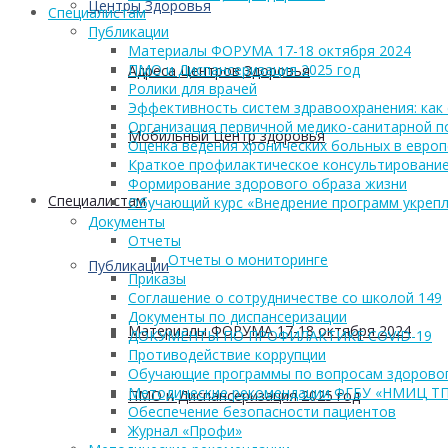
Центры Здоровья
Cпециалистам
Публикации
Материалы ФОРУМА 17-18 октября 2024
ПМО и Диспансеризация 2025 год
Адреса Центров Здоровья
Ролики для врачей
Эффективность систем здравоохранения: как 
Организация первичной медико-санитарной 
Мобильный Центр здоровья
Оценка ведения хронических больных в европ
Краткое профилактическое консультирование
Формирование здорового образа жизни
Cпециалистам
Обучающий курс «Внедрение программ укрепл
Документы
Отчеты
Отчеты о мониторинге
Публикации
Приказы
Соглашение о сотрудничестве со школой 149
Документы по диспансеризации
Материалы ФОРУМА 17-18 октября 2024
ДОКУМЕНТЫ ПО ПРОФИЛАКТИКЕ COVID-19
Противодействие коррупции
Обучающие программы по вопросам здоровог
Методические рекомендации ФГБУ «НМИЦ Т
ПМО и Диспансеризация 2025 год
Обеспечение безопасности пациентов
Журнал «Профи»