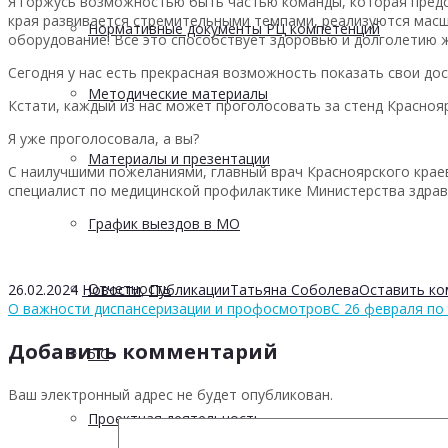
Я горжусь возможностью быть частью команды, которая предс
края развивается стремительными темпами, реализуются мас
Нормативные документы РЦ компетенций
оборудование! Все это способствует здоровью и долголетию 
Сегодня у нас есть прекрасная возможность показать свои дос
Методические материалы
Кстати, каждый из нас может проголосовать за стенд Красноя
Я уже проголосовала, а вы?
Материалы и презентации
С наилучшими пожеланиями, главный врач Красноярского кра
специалист по медицинской профилактике Министерства здрав
График выездов в МО
Отчетность
26.02.2024
Новости
,
Публикации
Татьяна Соболева
Оставить к
О важности диспансеризации и профосмотров
С 26 февраля по
Добавить комментарий
5 С
Ваш электронный адрес не будет опубликован.
Проектная деятельность