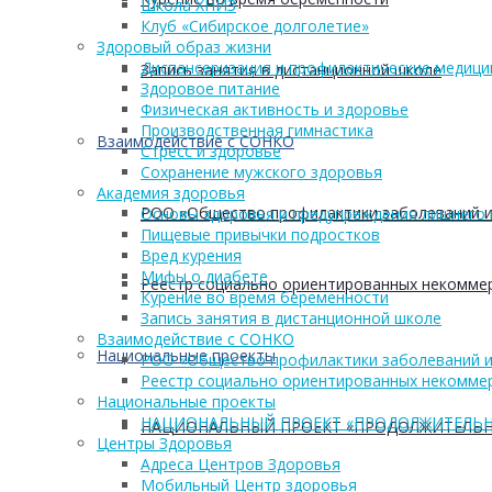
Школа ХНИЗ
Клуб «Сибирское долголетие»
Здоровый образ жизни
Диспансеризация и профилактические медици
Запись занятия в дистанционной школе
Здоровое питание
Физическая активность и здоровье
Производственная гимнастика
Взаимодействие с СОНКО
Стресс и здоровье
Сохранение мужского здоровья
Академия здоровья
РОО «Общество профилактики заболеваний и
Основы здоровья и предупреждения лишнего 
Пищевые привычки подростков
Вред курения
Мифы о диабете
Реестр социально ориентированных некоммер
Курение во время беременности
Запись занятия в дистанционной школе
Взаимодействие с СОНКО
Национальные проекты
РОО «Общество профилактики заболеваний и
Реестр социально ориентированных некоммер
Национальные проекты
НАЦИОНАЛЬНЫЙ ПРОЕКТ «ПРОДОЛЖИТЕЛЬН
НАЦИОНАЛЬНЫЙ ПРОЕКТ «ПРОДОЛЖИТЕЛЬН
Центры Здоровья
Адреса Центров Здоровья
Мобильный Центр здоровья