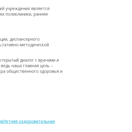
чей учреждения является
ях поликлиники, ранняя
ции, диспансерного
льтативно-методической
открытый диалог с врачами и
ведь наша главная цель –
тра общественного здоровья и
ля
Летняя оздоровительная