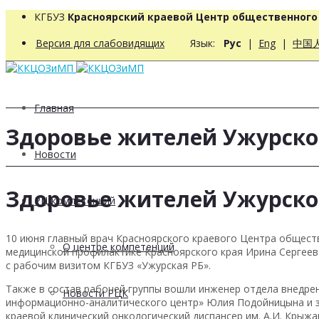
КГБУЗ
Красноярский краевой Центр общественног
Версия для слабовидящих
Язык:
Рус
|
Eng
|
中国
Главная
Здоровье жителей Ужурско
Новости
Здоровье жителей Ужурско
РЦ компетенций
10 июня главный врач Красноярского краевого Центра общест
О центре компетенций
медицинской профилактике Красноярского края Ирина Сергеев
с рабочим визитом КГБУЗ «Ужурская РБ».
Также в состав рабочей группы вошли инженер отдела внедре
Новости РЦК
информационно-аналитического центр» Юлия Подойницына и 
краевой клинический онкологический диспансер им. А.И. Крыж