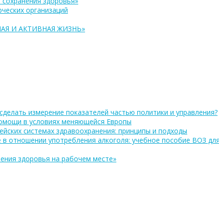
 сохранения здоровья»
ческих организаций
АЯ И АКТИВНАЯ ЖИЗНЬ»
сделать измерение показателей частью политики и управления?
помощи в условиях меняющейся Европы
ейских системах здравоохранения: принципы и подходы
 в отношении употребления алкоголя: учебное пособие ВОЗ дл
ения здоровья на рабочем месте»