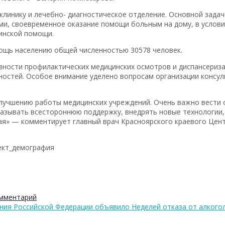
клинику и лечебно- диагностическое отделение. Основной зада
и, своевременное оказание помощи больным на дому, в услови
цинской помощи.
ощь населению общей численностью 30578 человек.
вности профилактических медицинских осмотров и диспансериза
ьностей. Особое внимание уделено вопросам организации консу
улучшению работы медицинских учреждений. Очень важно вести 
зывать всестороннюю поддержку, внедрять новые технологии, 
ая» — комментирует главный врач Красноярского краевого Цен
ект_демография
омментарий
ения Российской Федерации объявило Неделей отказа от алкого