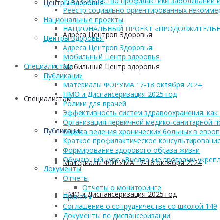
РОО «Общество профилактики заболеваний и
Центры Здоровья
Реестр социально ориентированных некоммер
Национальные проекты
НАЦИОНАЛЬНЫЙ ПРОЕКТ «ПРОДОЛЖИТЕЛЬН
Адреса Центров Здоровья
Центры Здоровья
Адреса Центров Здоровья
Мобильный Центр здоровья
Cпециалистам
Мобильный Центр здоровья
Публикации
Материалы ФОРУМА 17-18 октября 2024
ПМО и Диспансеризация 2025 год
Cпециалистам
Ролики для врачей
Эффективность систем здравоохранения: как 
Организация первичной медико-санитарной 
Публикации
Оценка ведения хронических больных в европ
Краткое профилактическое консультирование
Формирование здорового образа жизни
Обучающий курс «Внедрение программ укрепл
Материалы ФОРУМА 17-18 октября 2024
Документы
Отчеты
Отчеты о мониторинге
ПМО и Диспансеризация 2025 год
Приказы
Соглашение о сотрудничестве со школой 149
Документы по диспансеризации