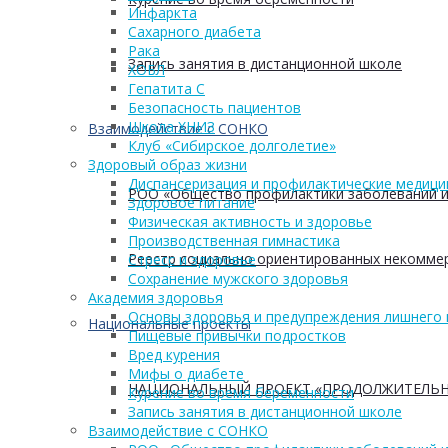
Инфаркта
Сахарного диабета
Рака
Запись занятия в дистанционной школе
ХОБЛ
Гепатита С
Безопасность пациентов
Школа ХНИЗ
Взаимодействие с СОНКО
Клуб «Сибирское долголетие»
Здоровый образ жизни
Диспансеризация и профилактические медици
РОО «Общество профилактики заболеваний и
Здоровое питание
Физическая активность и здоровье
Производственная гимнастика
Реестр социально ориентированных некоммер
Стресс и здоровье
Сохранение мужского здоровья
Академия здоровья
Основы здоровья и предупреждения лишнего 
Национальные проекты
Пищевые привычки подростков
Вред курения
Мифы о диабете
НАЦИОНАЛЬНЫЙ ПРОЕКТ «ПРОДОЛЖИТЕЛЬН
Курение во время беременности
Запись занятия в дистанционной школе
Взаимодействие с СОНКО