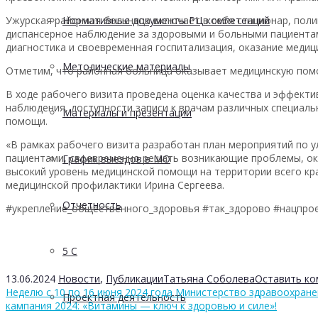
Ужурская районная больница включает в себя стационар, поли
Нормативные документы РЦ компетенций
диспансерное наблюдение за здоровыми и больными пациентам
диагностика и своевременная госпитализация, оказание меди
Методические материалы
Отметим, что районная больница оказывает медицинскую пом
В ходе рабочего визита проведена оценка качества и эффекти
наблюдения, доступности записи к врачам различных специал
Материалы и презентации
помощи.
«В рамках рабочего визита разработан план мероприятий по 
пациентами, своевременно решать возникающие проблемы, ока
График выездов в МО
высокий уровень медицинской помощи на территории всего кр
медицинской профилактики Ирина Сергеева.
Отчетность
#укрепление_общественного_здоровья #так_здорово #нацпро
5 С
13.06.2024
Новости
,
Публикации
Татьяна Соболева
Оставить к
Неделю с 10 по 16 июня 2024 года Министерство здравоохран
Проектная деятельность
кампания 2024: «Витамины — ключ к здоровью и силе»!