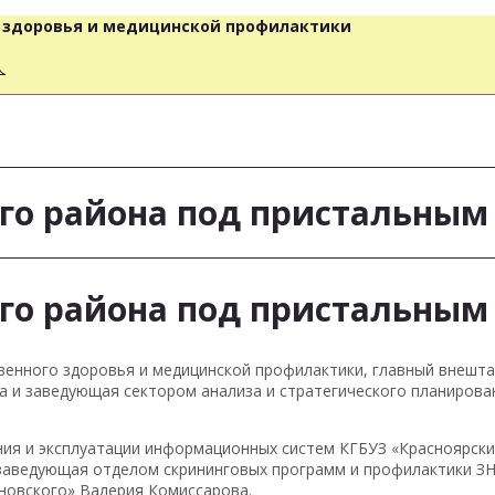
о здоровья и медицинской профилактики
人
го района под пристальным
го района под пристальным
венного здоровья и медицинской профилактики, главный внешта
а и заведующая сектором анализа и стратегического планирова
ния и эксплуатации информационных систем КГБУЗ «Красноярски
заведующая отделом скрининговых программ и профилактики ЗН
ановского» Валерия Комиссарова.