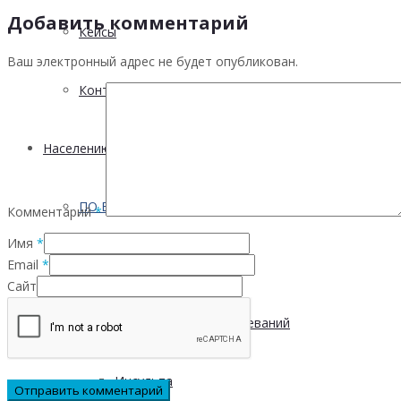
Добавить комментарий
Кейсы
Ваш электронный адрес не будет опубликован.
Контактная информация
Населению
ПО ВОПРОСАМ ПРЕОДОЛЕНИЯ КРИЗИСНЫХ СИТУ
Комментарий
*
Имя
*
Email
*
Профилактика
Сайт
Инфекционных заболеваний
Инсульта