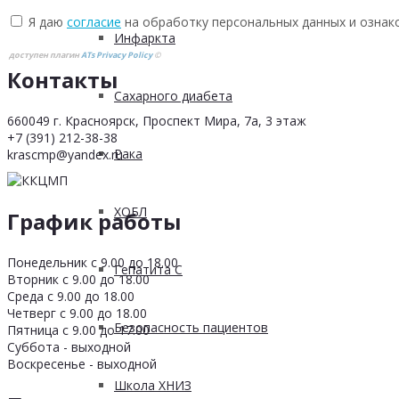
Я даю
согласие
на обработку персональных данных и ознак
Инфаркта
доступен плагин
ATs Privacy Policy
©
Контакты
Сахарного диабета
660049 г. Красноярск, Проспект Мира, 7а, 3 этаж
+7 (391) 212-38-38
Рака
krascmp@yandex.ru
ХОБЛ
График работы
Понедельник с 9.00 до 18.00
Гепатита С
Вторник с 9.00 до 18.00
Среда с 9.00 до 18.00
Четверг с 9.00 до 18.00
Безопасность пациентов
Пятница с 9.00 до 17.00
Суббота - выходной
Воскресенье - выходной
Школа ХНИЗ