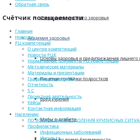
Обратная связь
Счётчик посещаемости
Сохранение мужского здоровья
Главная
Новости
Академия здоровья
РЦ компетенций
О центре компетенций
Новости РЦК
Основы здоровья и предупреждения лишнего 
Нормативные документы РЦ компетенций
Методические материалы
Материалы и презентации
Пищевые привычки подростков
График выездов в МО
Отчетность
5 С
Проектная деятельность
Вред курения
Кейсы
Контактная информация
Населению
Мифы о диабете
ПО ВОПРОСАМ ПРЕОДОЛЕНИЯ КРИЗИСНЫХ СИТУ
Профилактика
Инфекционных заболеваний
Инсульта
Курение во время беременности