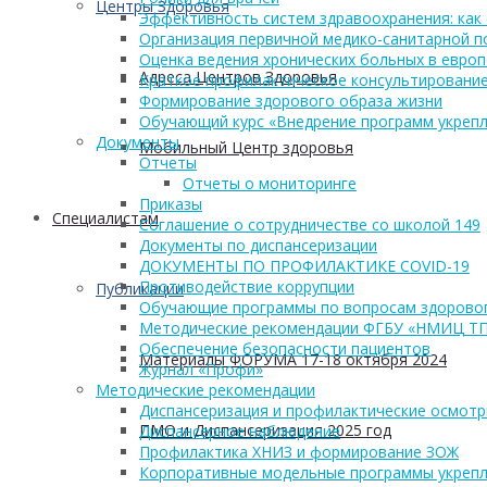
Центры Здоровья
Эффективность систем здравоохранения: как 
Организация первичной медико-санитарной 
Оценка ведения хронических больных в европ
Адреса Центров Здоровья
Краткое профилактическое консультирование
Формирование здорового образа жизни
Обучающий курс «Внедрение программ укрепл
Документы
Мобильный Центр здоровья
Отчеты
Отчеты о мониторинге
Приказы
Cпециалистам
Соглашение о сотрудничестве со школой 149
Документы по диспансеризации
ДОКУМЕНТЫ ПО ПРОФИЛАКТИКЕ COVID-19
Противодействие коррупции
Публикации
Обучающие программы по вопросам здоровог
Методические рекомендации ФГБУ «НМИЦ Т
Обеспечение безопасности пациентов
Материалы ФОРУМА 17-18 октября 2024
Журнал «Профи»
Методические рекомендации
Диспансеризация и профилактические осмот
ПМО и Диспансеризация 2025 год
Диспансерное наблюдение
Профилактика ХНИЗ и формирование ЗОЖ
Корпоративные модельные программы укрепл