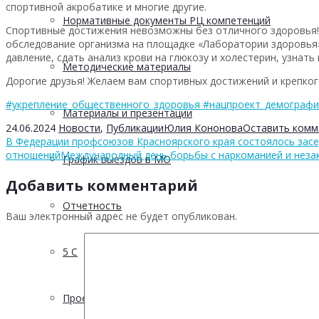
спортивной акробатике и многие другие.
Нормативные документы РЦ компетенций
Спортивные достижения невозможны без отличного здоровья! 
обследование организма на площадке «Лаборатории здоровья»
давление, сдать анализ крови на глюкозу и холестерин, узна
Методические материалы
Дорогие друзья! Желаем вам спортивных достижений и крепког
#укрепление_общественного_здоровья
#нацпроект_демограф
Материалы и презентации
24.06.2024
Новости
,
Публикации
Юлия Кононова
Оставить комм
В Федерации профсоюзов Красноярского края состоялось засе
отношений
Международный день борьбы с наркоманией и нез
График выездов в МО
Добавить комментарий
Отчетность
Ваш электронный адрес не будет опубликован.
5 С
Проектная деятельность