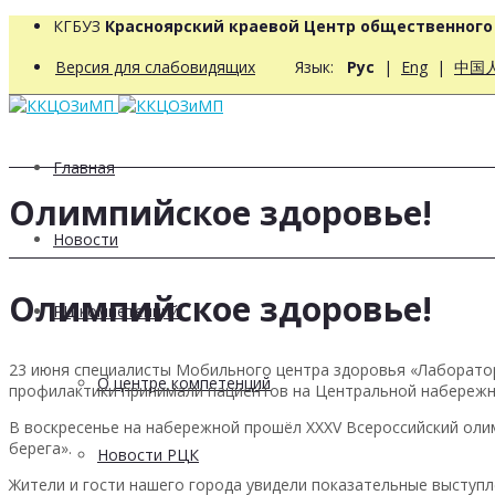
КГБУЗ
Красноярский краевой Центр общественног
Версия для слабовидящих
Язык:
Рус
|
Eng
|
中国
Главная
Олимпийское здоровье!
Новости
Олимпийское здоровье!
РЦ компетенций
23 июня специалисты Мобильного центра здоровья «Лаборато
О центре компетенций
профилактики принимали пациентов на Центральной набережн
В воскресенье на набережной прошёл XXXV Всероссийский оли
берега».
Новости РЦК
Жители и гости нашего города увидели показательные выступл