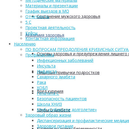
Методические материалы
Материалы и презентации
График выездов в МО
Сохранение мужского здоровья
Отчетность
5 С
Проектная деятельность
Кейсы
Академия здоровья
Контактная информация
Населению
ПО ВОПРОСАМ ПРЕОДОЛЕНИЯ КРИЗИСНЫХ СИТУ
Основы здоровья и предупреждения лишнего 
Профилактика
Инфекционных заболеваний
Инсульта
Инфаркта
Пищевые привычки подростков
Сахарного диабета
Рака
ХОБЛ
Вред курения
Гепатита С
Безопасность пациентов
Школа ХНИЗ
Клуб «Сибирское долголетие»
Мифы о диабете
Здоровый образ жизни
Диспансеризация и профилактические медици
Здоровое питание
Курение во время беременности