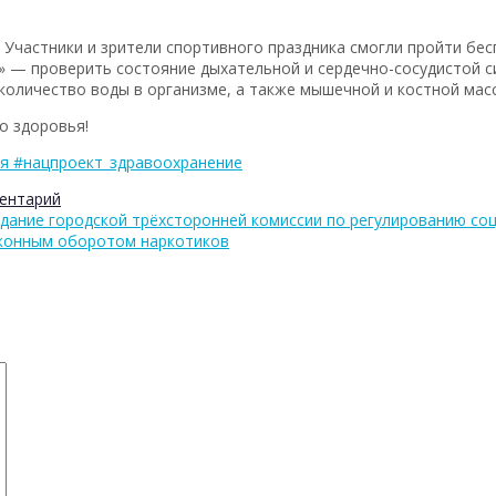
Участники и зрители спортивного праздника смогли пройти бе
 — проверить состояние дыхательной и сердечно-сосудистой с
ть количество воды в организме, а также мышечной и костной ма
о здоровья!
ия
#нацпроект_здравоохранение
ентарий
дание городской трёхсторонней комиссии по регулированию со
аконным оборотом наркотиков