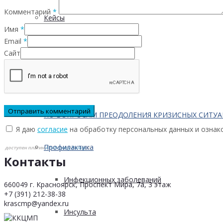
Комментарий
*
Кейсы
Имя
*
Email
*
Контактная информация
Сайт
Населению
ПО ВОПРОСАМ ПРЕОДОЛЕНИЯ КРИЗИСНЫХ СИТУ
Я даю
согласие
на обработку персональных данных и ознак
Профилактика
доступен плагин
ATs Privacy Policy
©
Контакты
Инфекционных заболеваний
660049 г. Красноярск, Проспект Мира, 7а, 3 этаж
+7 (391) 212-38-38
krascmp@yandex.ru
Инсульта