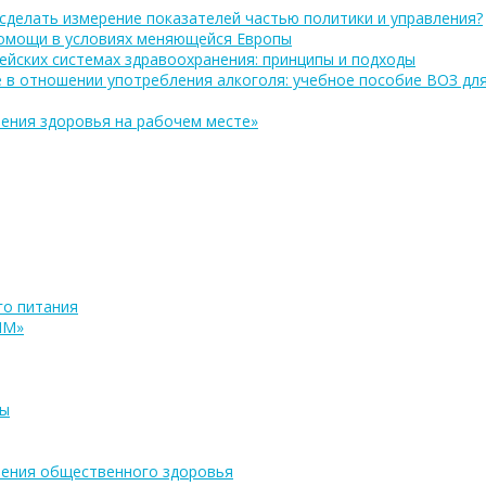
сделать измерение показателей частью политики и управления?
помощи в условиях меняющейся Европы
ейских системах здравоохранения: принципы и подходы
 в отношении употребления алкоголя: учебное пособие ВОЗ дл
ения здоровья на рабочем месте»
о питания
ПМ»
ры
ения общественного здоровья