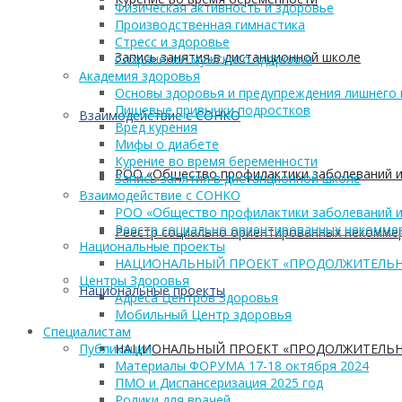
Физическая активность и здоровье
Производственная гимнастика
Стресс и здоровье
Запись занятия в дистанционной школе
Сохранение мужского здоровья
Академия здоровья
Основы здоровья и предупреждения лишнего 
Пищевые привычки подростков
Взаимодействие с СОНКО
Вред курения
Мифы о диабете
Курение во время беременности
РОО «Общество профилактики заболеваний и
Запись занятия в дистанционной школе
Взаимодействие с СОНКО
РОО «Общество профилактики заболеваний и
Реестр социально ориентированных некоммер
Реестр социально ориентированных некоммер
Национальные проекты
НАЦИОНАЛЬНЫЙ ПРОЕКТ «ПРОДОЛЖИТЕЛЬН
Центры Здоровья
Национальные проекты
Адреса Центров Здоровья
Мобильный Центр здоровья
Cпециалистам
НАЦИОНАЛЬНЫЙ ПРОЕКТ «ПРОДОЛЖИТЕЛЬН
Публикации
Материалы ФОРУМА 17-18 октября 2024
ПМО и Диспансеризация 2025 год
Ролики для врачей