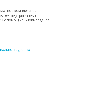
сплатное комплексное
истем, внутриглазное
ссы с помощью биоимпеданса.
циально-трудовых