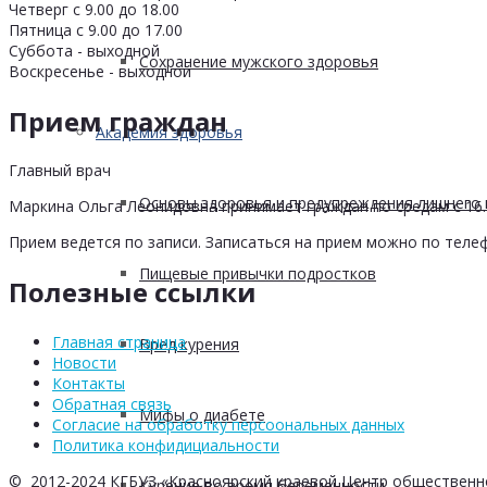
Четверг с 9.00 до 18.00
Пятница с 9.00 до 17.00
Суббота - выходной
Сохранение мужского здоровья
Воскресенье - выходной
Прием граждан
Академия здоровья
Главный врач
Основы здоровья и предупреждения лишнего 
Маркина Ольга Леонидовна принимает граждан по средам с 16.0
Прием ведется по записи. Записаться на прием можно по телеф
Пищевые привычки подростков
Полезные ссылки
Главная страница
Вред курения
Новости
Контакты
Обратная связь
Мифы о диабете
Согласие на обработку персоональных данных
Политика конфидициальности
© 2012-2024 КГБУЗ «Красноярский краевой Центр общественн
Курение во время беременности