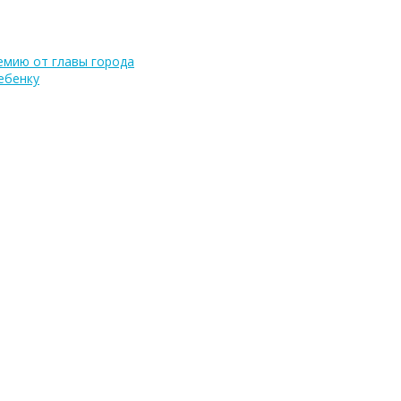
емию от главы города
ебенку