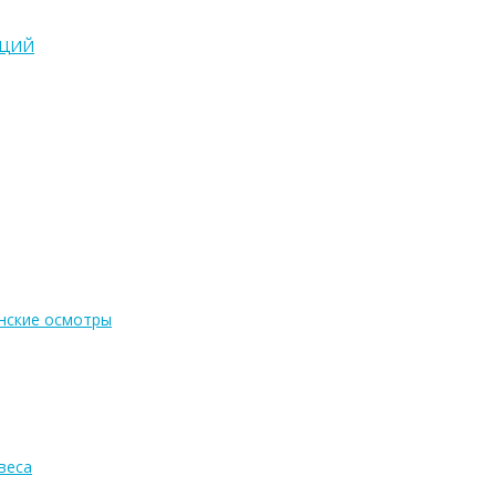
АЦИЙ
нские осмотры
веса