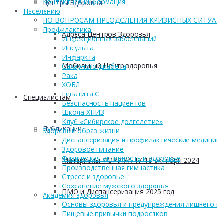
Контактная информация
Центры Здоровья
Населению
ПО ВОПРОСАМ ПРЕОДОЛЕНИЯ КРИЗИСНЫХ СИТУ
Профилактика
Адреса Центров Здоровья
Инфекционных заболеваний
Инсульта
Инфаркта
Мобильный Центр здоровья
Сахарного диабета
Рака
ХОБЛ
Гепатита С
Cпециалистам
Безопасность пациентов
Школа ХНИЗ
Клуб «Сибирское долголетие»
Публикации
Здоровый образ жизни
Диспансеризация и профилактические медици
Здоровое питание
Физическая активность и здоровье
Материалы ФОРУМА 17-18 октября 2024
Производственная гимнастика
Стресс и здоровье
Сохранение мужского здоровья
ПМО и Диспансеризация 2025 год
Академия здоровья
Основы здоровья и предупреждения лишнего 
Пищевые привычки подростков