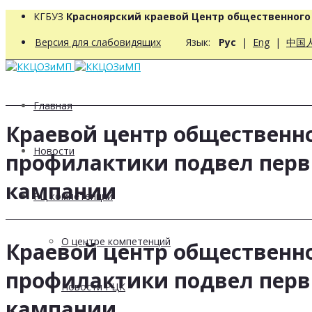
КГБУЗ
Красноярский краевой Центр общественног
Версия для слабовидящих
Язык:
Рус
|
Eng
|
中国
Главная
Краевой центр общественн
Новости
профилактики подвел перв
кампании
РЦ компетенций
О центре компетенций
Краевой центр общественн
профилактики подвел перв
Новости РЦК
кампании