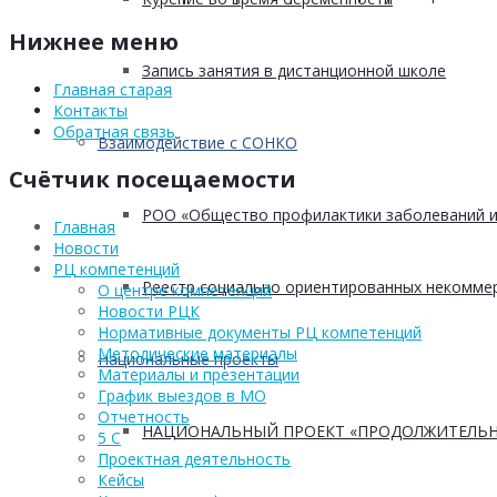
Нижнее меню
Запись занятия в дистанционной школе
Главная старая
Контакты
Обратная связь
Взаимодействие с СОНКО
Счётчик посещаемости
РОО «Общество профилактики заболеваний и
Главная
Новости
РЦ компетенций
Реестр социально ориентированных некоммер
О центре компетенций
Новости РЦК
Нормативные документы РЦ компетенций
Методические материалы
Национальные проекты
Материалы и презентации
График выездов в МО
Отчетность
НАЦИОНАЛЬНЫЙ ПРОЕКТ «ПРОДОЛЖИТЕЛЬН
5 С
Проектная деятельность
Кейсы