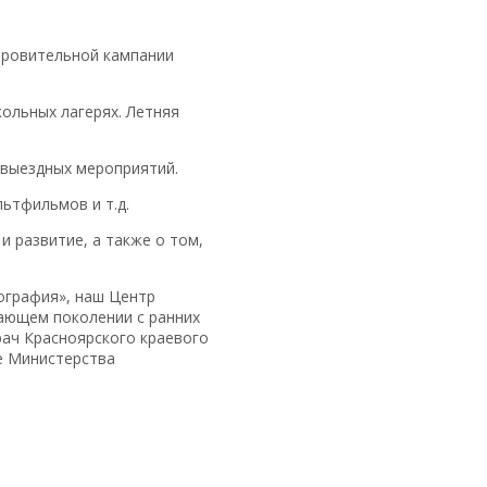
оровительной кампании
ольных лагерях. Летняя
 выездных мероприятий.
ьтфильмов и т.д.
и развитие, а также о том,
ография», наш Центр
ающем поколении с ранних
рач Красноярского краевого
е Министерства