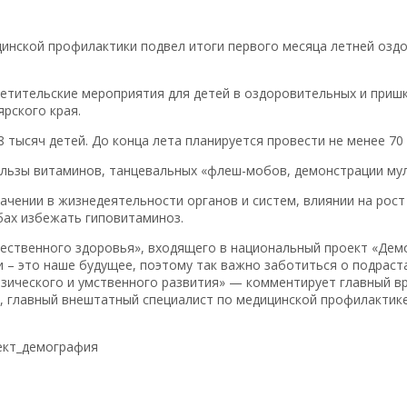
инской профилактики подвел итоги первого месяца летней озд
тительские мероприятия для детей в оздоровительных и пришк
рского края.
 тысяч детей. До конца лета планируется провести не менее 70
ользы витаминов, танцевальных «флеш-мобов, демонстрации мул
чении в жизнедеятельности органов и систем, влиянии на рост 
бах избежать гиповитаминоз.
ественного здоровья», входящего в национальный проект «Дем
– это наше будущее, поэтому так важно заботиться о подраст
зического и умственного развития» — комментирует главный в
, главный внештатный специалист по медицинской профилактик
ект_демография