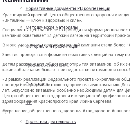
Нормативные документы РЦ компетенций
Красноярский краевой Центр общественного здоровья и медиц
«Витамины — ключ к здоровью и силе».
Методические материалы
Специалисты Центра все лето проводят информационно-просве
кампания охватывает 21 детский лагерь на территории Красноя
В июне участниками оздоровительной кампании стали более 18
Материалы и презентации
Занятия проводятся в форме интерактивных лекций на тему п
Детям рассказывают об истории открытия витаминов, об их зна
График выездов в МО
какие заболевания бывают при недостатке витаминов и спосо
«В рамках реализации федерального проекта «Укрепление общ
Отчетность
проводит очередную летнюю оздоровительную кампанию. Дети 
лет. Безусловно витамины особенно необходимы детям для фи
Центра общественного здоровья и медицинской профилактики
здравоохранения Красноярского края Ирина Сергеева.
5 С
#укрепление_общественного_здоровья #так_здорово #нацпро
Проектная деятельность