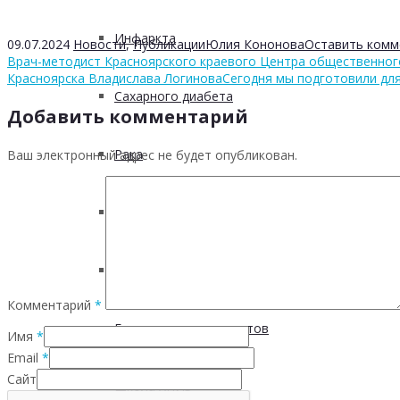
Инфаркта
09.07.2024
Новости
,
Публикации
Юлия Кононова
Оставить комм
Врач-методист Красноярского краевого Центра общественного
Красноярска Владислава Логинова
Сегодня мы подготовили для
Сахарного диабета
Добавить комментарий
Рака
Ваш электронный адрес не будет опубликован.
ХОБЛ
Гепатита С
Комментарий
*
Безопасность пациентов
Имя
*
Email
*
Сайт
Школа ХНИЗ