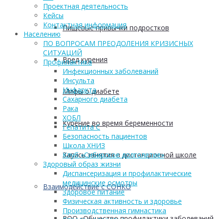
Проектная деятельность
Кейсы
Контактная информация
Пищевые привычки подростков
Населению
ПО ВОПРОСАМ ПРЕОДОЛЕНИЯ КРИЗИСНЫХ
СИТУАЦИЙ
Вред курения
Профилактика
Инфекционных заболеваний
Инсульта
Инфаркта
Мифы о диабете
Сахарного диабета
Рака
ХОБЛ
Курение во время беременности
Гепатита С
Безопасность пациентов
Школа ХНИЗ
Запись занятия в дистанционной школе
Клуб «Сибирское долголетие»
Здоровый образ жизни
Диспансеризация и профилактические
медицинские осмотры
Взаимодействие с СОНКО
Здоровое питание
Физическая активность и здоровье
Производственная гимнастика
РОО «Общество профилактики заболеваний