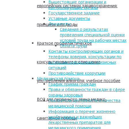
Вышестоящие организации и
европейских системах здравоохранения:
контролирующие органы
Государственное задание
Уставные документы
Документы
принципы и подходы
Сведения о результатах
проведения специальной оценки
условий труда на рабочих местах
Краткое профилактическое
Оплата труда
Контакты контролирующих органов и
телефоны доверия, консультации по
консультирование в отношении
вопросам преодоления кризисных
ситуаций
Противодействие коррупции
Медицинская помощь
употребления алкоголя: учебное пособие
График приема граждан
Права и обязанности граждан в сфере
охраны здоровья
ВОЗ для первичного звена медико-
Показатели доступности и качества
медицинской помощи
Информация о перечне жизненно
необходимых и важнейших
санитарной помощи
лекарственных препаратов для
медицинского применения