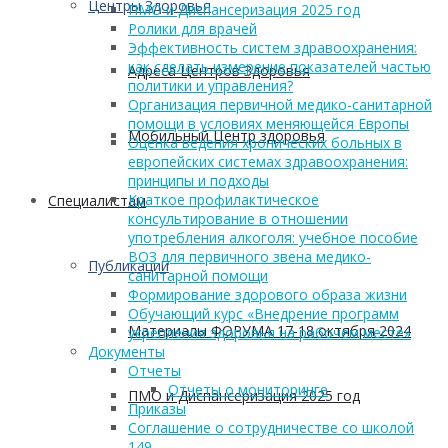
Центры Здоровья
ПМО и Диспансеризация 2025 год
Ролики для врачей
Эффективность систем здравоохранения:
как сделать измерение показателей частью
Адреса Центров Здоровья
политики и управления?
Организация первичной медико-санитарной
помощи в условиях меняющейся Европы
Мобильный Центр здоровья
Оценка ведения хронических больных в
европейских системах здравоохранения:
принципы и подходы
Краткое профилактическое
Cпециалистам
консультирование в отношении
употребления алкоголя: учебное пособие
ВОЗ для первичного звена медико-
Публикации
санитарной помощи
Формирование здорового образа жизни
Обучающий курс «Внедрение программ
Материалы ФОРУМА 17-18 октября 2024
укрепления здоровья на рабочем месте»
Документы
Отчеты
Отчеты о мониторинге
ПМО и Диспансеризация 2025 год
Приказы
Соглашение о сотрудничестве со школой
149