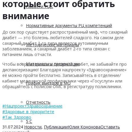
которые стоит обратить
Новости РЦК
внимание
Нормативные документы РЦ компетенций
До сих пор существует распространённый миф, что сахарный
диабет — это болезнь любителей сладкого. На самом деле
сахарный диабет 1-го типа является аутоиммунным
Методические материалы
заболеванием, а сахарный диабет 2-го типа связан с
питанием лишь отчасти.
Материалы и презентации
Чтобы вовремя выявить сахарный диабет, не забывайте про
диспансеризацию! Благодаря нацпроекту «Здравоохранение»
её можно пройти бесплатно. Записывайтесь в отделение/
кабинет медицинской профилактики через «Госуслуги» или
График выездов в МО
обращайтесь с полисом ОМС в регистратуру поликлиники.
Отчетность
#НацпроектЗдравоохранение
#Здоровье_в_приоритете
#Так_Здорово
5 С
31.07.2024
Новости
,
Публикации
Юлия Кононова
Оставить