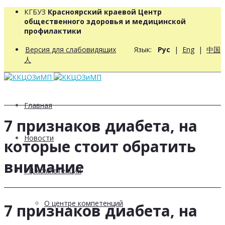
КГБУЗ
Красноярский краевой Центр
общественного здоровья и медицинской
профилактики
Версия для слабовидящих
Язык:
Рус
|
Eng
|
中国
人
Главная
7 признаков диабета, на
Новости
которые стоит обратить
внимание
РЦ компетенций
О центре компетенций
7 признаков диабета, на