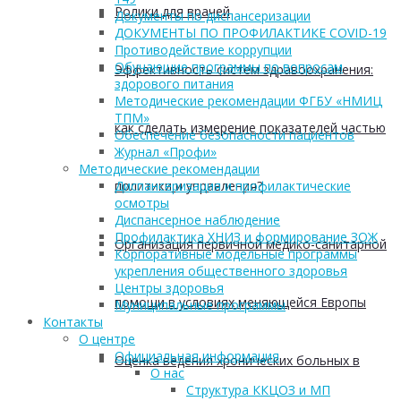
Ролики для врачей
Документы по диспансеризации
ДОКУМЕНТЫ ПО ПРОФИЛАКТИКЕ COVID-19
Противодействие коррупции
Обучающие программы по вопросам
Эффективность систем здравоохранения:
здорового питания
Методические рекомендации ФГБУ «НМИЦ
ТПМ»
как сделать измерение показателей частью
Обеспечение безопасности пациентов
Журнал «Профи»
Методические рекомендации
политики и управления?
Диспансеризация и профилактические
осмотры
Диспансерное наблюдение
Профилактика ХНИЗ и формирование ЗОЖ
Организация первичной медико-санитарной
Корпоративные модельные программы
укрепления общественного здоровья
Центры здоровья
помощи в условиях меняющейся Европы
Муниципальные программы
Контакты
О центре
Официальная информация
Оценка ведения хронических больных в
О нас
Структура ККЦОЗ и МП