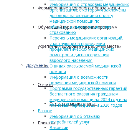
Информация о страховых медицинских
Формирование здорового образа жизни
организациях, с которыми заключены
договора на оказание и оплату
медицинской помощи по
обязательному медицинскому
Обучающий курс «Внедрение программ
страхованию
Перечень медицинских организаций,
участвующих в проведении
укрепления здоровья на рабочем месте»
профилактических медицинских
осмотров и диспансеризации
взрослого населения
Документы
О видах оказываемой медицинской
помощи
Информация о возможности
получения медицинской помощи
Отчеты
Программа государственных гарантий
бесплатного оказания гражданам
медицинской помощи на 2024 год и на
Отчеты о мониторинге
плановый период 2025 и 2026 годов
Разное
Информация об отзывах
потребителей услуг
Приказы
Вакансии