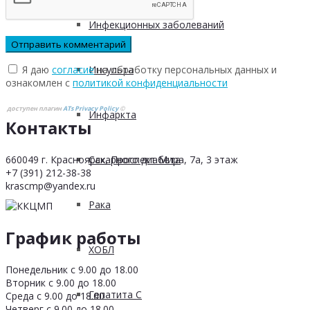
Инфекционных заболеваний
Я даю
согласие
на обработку персональных данных и
Инсульта
ознакомлен с
политикой конфиденциальности
доступен плагин
ATs Privacy Policy
©
Инфаркта
Контакты
660049 г. Красноярск, Проспект Мира, 7а, 3 этаж
Сахарного диабета
+7 (391) 212-38-38
krascmp@yandex.ru
Рака
График работы
ХОБЛ
Понедельник с 9.00 до 18.00
Вторник с 9.00 до 18.00
Гепатита С
Среда с 9.00 до 18.00
Четверг с 9.00 до 18.00