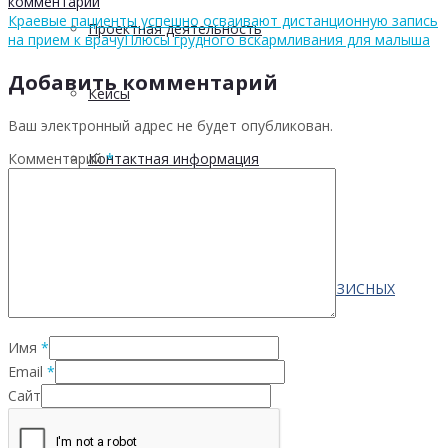
комментарий
Краевые пациенты успешно осваивают дистанционную запись
Проектная деятельность
на прием к врачу
Плюсы грудного вскармливания для малыша
Добавить комментарий
Кейсы
Ваш электронный адрес не будет опубликован.
Комментарий
*
Контактная информация
Населению
ПО ВОПРОСАМ ПРЕОДОЛЕНИЯ КРИЗИСНЫХ
Имя
*
СИТУАЦИЙ
Email
*
Сайт
Профилактика