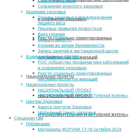
Стресс и здоровье
Сохранение мужского здоровья
Академия здоровья
Основы здоровья и предупреждения
и сохранения здоровья»
лишнего веса
Пищевые привычки подростков
Вред курения
Реестр социально ориентированных
Мифы о диабете
Курение во время беременности
Запись занятия в дистанционной школе
Взаимодействие с СОНКО
некоммерческих организаций
РОО «Общество профилактики заболеваний
и сохранения здоровья»
Реестр социально ориентированных
Национальные проекты
некоммерческих организаций
Национальные проекты
НАЦИОНАЛЬНЫЙ ПРОЕКТ
НАЦИОНАЛЬНЫЙ ПРОЕКТ
«ПРОДОЛЖИТЕЛЬНАЯ И АКТИВНАЯ ЖИЗНЬ»
Центры Здоровья
Адреса Центров Здоровья
Мобильный Центр здоровья
«ПРОДОЛЖИТЕЛЬНАЯ И АКТИВНАЯ ЖИЗНЬ»
Cпециалистам
Публикации
Материалы ФОРУМА 17-18 октября 2024