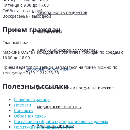
Пятница с 9.00 до 17.00
Суббота - выходной
Безопасность пациентов
Воскресенье - выходной
Прием граждан
Школа ХНИЗ
Главный врач
Клуб «Сибирское долголетие»
Маркина Ольга Леонидовна принимает граждан по средам с
16.00 до 18.00.
Прием ведется по записи. Записаться на прием можно по
Здоровый образ жизни
телефону +7 (391) 212-38-38
Полезные ссылки
Диспансеризация и профилактические
Главная страница
Новости
медицинские осмотры
Контакты
Обратная связь
Согласие на обработку персоональных данных
Здоровое питание
Политика конфидициальности