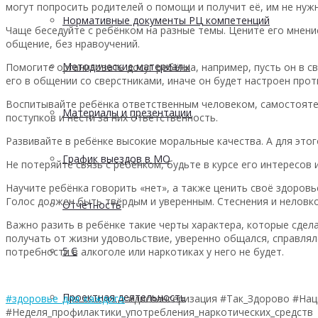
могут попросить родителей о помощи и получит её, им не нуж
Нормативные документы РЦ компетенций
Чаще беседуйте с ребёнком на разные темы. Цените его мнени
общение, без нравоучений.
Методические материалы
Помогите организовать досуг ребёнка, например, пусть он в с
его в общении со сверстниками, иначе он будет настроен проти
Воспитывайте ребёнка ответственным человеком, самостоятел
Материалы и презентации
поступков и нести за них ответственность.
Развивайте в ребёнке высокие моральные качества. А для это
График выездов в МО
Не потеряйте связь с ребёнком, будьте в курсе его интересов 
Научите ребёнка говорить «нет», а также ценить своё здоровь
Голос должен быть твёрдым и уверенным. Стеснения и неловк
Отчетность
Важно разить в ребёнке такие черты характера, которые сдел
получать от жизни удовольствие, уверенно общался, справлял
5 С
потребности в алкоголе или наркотиках у него не будет.
Проектная деятельность
#здоровье_для_каждого
#диспансеризация #Так_Здорово #На
#Неделя_профилактики_употребления_наркотических_средств