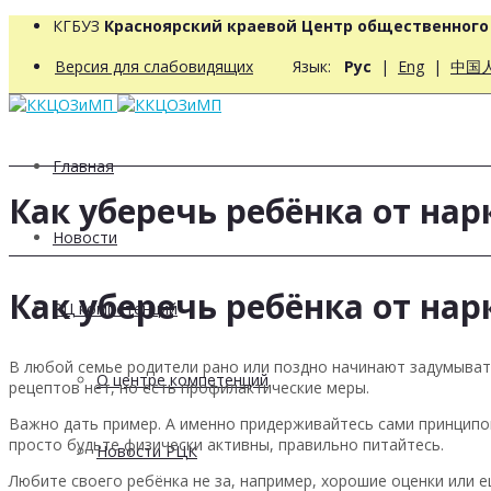
КГБУЗ
Красноярский краевой Центр общественног
Версия для слабовидящих
Язык:
Рус
|
Eng
|
中国
Главная
Как уберечь ребёнка от нар
Новости
Как уберечь ребёнка от нар
РЦ компетенций
В любой семье родители рано или поздно начинают задумывать
О центре компетенций
рецептов нет, но есть профилактические меры.
Важно дать пример. А именно придерживайтесь сами принципов
просто будьте физически активны, правильно питайтесь.
Новости РЦК
Любите своего ребёнка не за, например, хорошие оценки или е