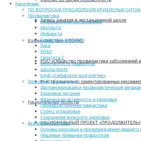
Населению
ПО ВОПРОСАМ ПРЕОДОЛЕНИЯ КРИЗИСНЫХ СИТУ
Профилактика
Запись занятия в дистанционной школе
Инфекционных заболеваний
Инсульта
Инфаркта
Сахарного диабета
Взаимодействие с СОНКО
Рака
ХОБЛ
Гепатита С
РОО «Общество профилактики заболеваний и
Безопасность пациентов
Школа ХНИЗ
Клуб «Сибирское долголетие»
Реестр социально ориентированных некоммер
Здоровый образ жизни
Диспансеризация и профилактические медици
Здоровое питание
Физическая активность и здоровье
Национальные проекты
Производственная гимнастика
Стресс и здоровье
Сохранение мужского здоровья
НАЦИОНАЛЬНЫЙ ПРОЕКТ «ПРОДОЛЖИТЕЛЬН
Академия здоровья
Основы здоровья и предупреждения лишнего 
Пищевые привычки подростков