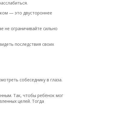
расслабиться.
нком — это двустороннее
ае не ограничивайте сильно
видеть последствия своих
мотреть собеседнику в глаза.
нным. Так, чтобы ребёнок мог
вленных целей. Тогда