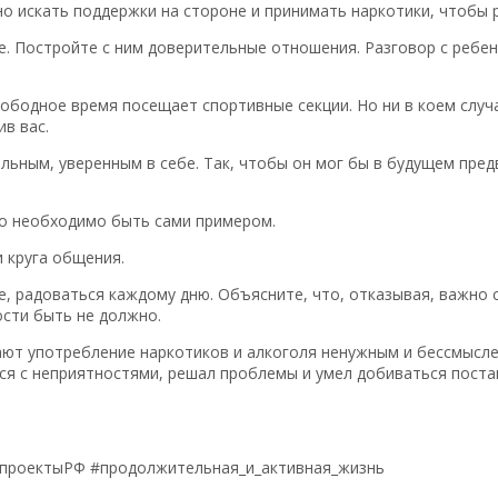
но искать поддержки на стороне и принимать наркотики, чтобы 
е. Постройте с ним доверительные отношения. Разговор с ребе
вободное время посещает спортивные секции. Но ни в коем случ
в вас.
ьным, уверенным в себе. Так, чтобы он мог бы в будущем пред
го необходимо быть сами примером.
и круга общения.
е, радоваться каждому дню. Объясните, что, отказывая, важно с
ости быть не должно.
ают употребление наркотиков и алкоголя ненужным и бессмысле
ся с неприятностями, решал проблемы и умел добиваться поста
цпроектыРФ #продолжительная_и_активная_жизнь