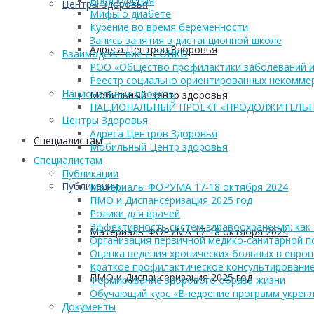
Вред курения
Центры Здоровья
Мифы о диабете
Курение во время беременности
Запись занятия в дистанционной школе
Адреса Центров Здоровья
Взаимодействие с СОНКО
РОО «Общество профилактики заболеваний и
Реестр социально ориентированных некоммер
Национальные проекты
Мобильный Центр здоровья
НАЦИОНАЛЬНЫЙ ПРОЕКТ «ПРОДОЛЖИТЕЛЬН
Центры Здоровья
Адреса Центров Здоровья
Cпециалистам
Мобильный Центр здоровья
Cпециалистам
Публикации
Публикации
Материалы ФОРУМА 17-18 октября 2024
ПМО и Диспансеризация 2025 год
Ролики для врачей
Эффективность систем здравоохранения: как 
Материалы ФОРУМА 17-18 октября 2024
Организация первичной медико-санитарной 
Оценка ведения хронических больных в европ
Краткое профилактическое консультирование
ПМО и Диспансеризация 2025 год
Формирование здорового образа жизни
Обучающий курс «Внедрение программ укрепл
Документы