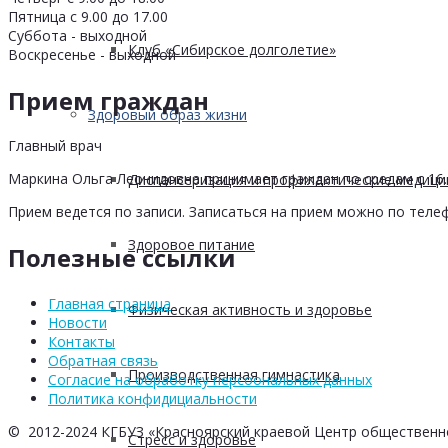
Пятница с 9.00 до 17.00
Суббота - выходной
Клуб «Сибирское долголетие»
Воскресенье - выходной
Прием граждан
Здоровый образ жизни
Главный врач
Маркина Ольга Леонидовна принимает граждан по средам с 16.0
Диспансеризация и профилактические медици
Прием ведется по записи. Записаться на прием можно по телеф
Здоровое питание
Полезные ссылки
Главная страница
Физическая активность и здоровье
Новости
Контакты
Обратная связь
Производственная гимнастика
Согласие на обработку персоональных данных
Политика конфидициальности
© 2012-2024 КГБУЗ «Красноярский краевой Центр общественн
Стресс и здоровье