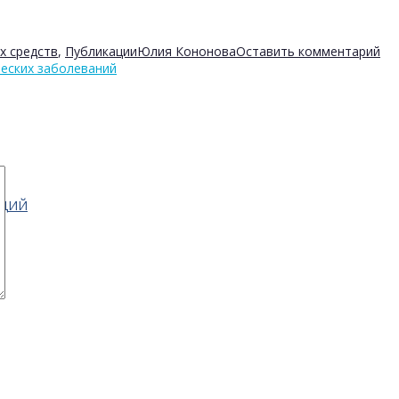
х средств
,
Публикации
Юлия Кононова
Оставить комментарий
еских заболеваний
АЦИЙ