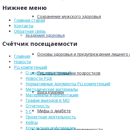
Нижнее меню
Сохранение мужского здоровья
Главная старая
Контакты
Обратная связь
Академия здоровья
Счётчик посещаемости
Основы здоровья и предупреждения лишнего 
Главная
Новости
РЦ компетенций
О центре компетенций
Пищевые привычки подростков
Новости РЦК
Нормативные документы РЦ компетенций
Методические материалы
Вред курения
Материалы и презентации
График выездов в МО
Отчетность
Мифы о диабете
5 С
Проектная деятельность
Кейсы
Контактная информация
Курение во время беременности