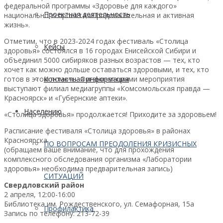
федеральной программы «Здоровье для каждого»
Проектная деятельность
национального проекта «Продолжительная и активная
жизнь».
Отметим, что в 2023-2024 годах фестиваль «Столица
Кейсы
здоровья» состоялся в 16 городах Енисейской Сибири и
объединил 5000 сибиряков разных возрастов — тех, кто
хочет как можно дольше оставаться здоровыми, и тех, кто
готов в этом помочь. Организаторами мероприятия
Контактная информация
выступают филиал медиагруппы «Комсомольская правда —
Красноярск» и «Губернские аптеки».
Населению
«Столица здоровья» продолжается! Приходите за здоровьем!
Расписание фестиваля «Столица здоровья» в районах
Красноярска
ПО ВОПРОСАМ ПРЕОДОЛЕНИЯ КРИЗИСНЫХ
(обращаем ваше внимание, что для прохождения
комплексного обследования организма «Лаборатории
здоровья» необходима предварительная запись)
СИТУАЦИЙ
Свердловский район
2 апреля, 12:00-16:00
Библиотека им. Рождественского, ул. Семафорная, 15а
Профилактика
Запись по телефону: 213-72-39