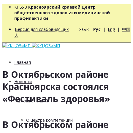
КГБУЗ
Красноярский краевой Центр
общественного здоровья и медицинской
профилактики
Версия для слабовидящих
Язык:
Рус
|
Eng
|
中国
人
Главная
В Октябрьском районе
Новости
Красноярска состоялся
«Фестиваль здоровья»
РЦ компетенций
О центре компетенций
В Октябрьском районе