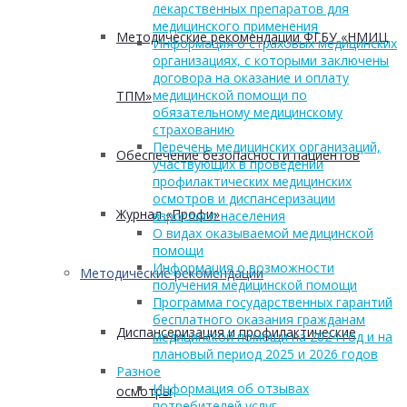
лекарственных препаратов для
медицинского применения
Методические рекомендации ФГБУ «НМИЦ
Информация о страховых медицинских
организациях, с которыми заключены
договора на оказание и оплату
медицинской помощи по
ТПМ»
обязательному медицинскому
страхованию
Перечень медицинских организаций,
Обеспечение безопасности пациентов
участвующих в проведении
профилактических медицинских
осмотров и диспансеризации
Журнал «Профи»
взрослого населения
О видах оказываемой медицинской
помощи
Информация о возможности
Методические рекомендации
получения медицинской помощи
Программа государственных гарантий
бесплатного оказания гражданам
Диспансеризация и профилактические
медицинской помощи на 2024 год и на
плановый период 2025 и 2026 годов
Разное
Информация об отзывах
осмотры
потребителей услуг