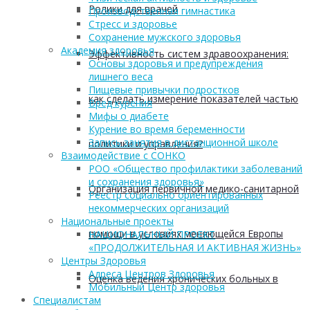
Ролики для врачей
Производственная гимнастика
Стресс и здоровье
Сохранение мужского здоровья
Академия здоровья
Эффективность систем здравоохранения:
Основы здоровья и предупреждения
лишнего веса
Пищевые привычки подростков
как сделать измерение показателей частью
Вред курения
Мифы о диабете
Курение во время беременности
Запись занятия в дистанционной школе
политики и управления?
Взаимодействие с СОНКО
РОО «Общество профилактики заболеваний
и сохранения здоровья»
Организация первичной медико-санитарной
Реестр социально ориентированных
некоммерческих организаций
Национальные проекты
помощи в условиях меняющейся Европы
НАЦИОНАЛЬНЫЙ ПРОЕКТ
«ПРОДОЛЖИТЕЛЬНАЯ И АКТИВНАЯ ЖИЗНЬ»
Центры Здоровья
Адреса Центров Здоровья
Оценка ведения хронических больных в
Мобильный Центр здоровья
Cпециалистам