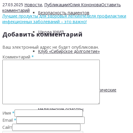
27.03.2025
Новости
,
Публикации
Юлия Кононова
Оставить
комментарий
Безопасность пациентов
Лучшие продукты для здоровья легких
Неделя профилактики
инфекционных заболеваний – это важно!
Школа ХНИЗ
Добавить комментарий
Ваш электронный адрес не будет опубликован.
Клуб «Сибирское долголетие»
Комментарий
*
Здоровый образ жизни
Диспансеризация и профилактические
медицинские осмотры
Имя
*
Email
*
Сайт
Здоровое питание