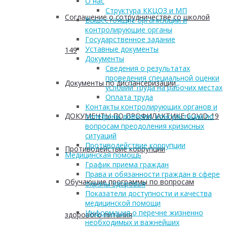
О нас
Структура ККЦОЗ и МП
Соглашение о сотрудничестве со школой
Вышестоящие организации и
контролирующие органы
Государственное задание
Уставные документы
149
Документы
Сведения о результатах
проведения специальной оценки
Документы по диспансеризации
условий труда на рабочих местах
Оплата труда
Контакты контролирующих органов и
ДОКУМЕНТЫ ПО ПРОФИЛАКТИКЕ COVID-19
телефоны доверия, консультации по
вопросам преодоления кризисных
ситуаций
Противодействие коррупции
Противодействие коррупции
Медицинская помощь
График приема граждан
Права и обязанности граждан в сфере
Обучающие программы по вопросам
охраны здоровья
Показатели доступности и качества
медицинской помощи
Информация о перечне жизненно
здорового питания
необходимых и важнейших