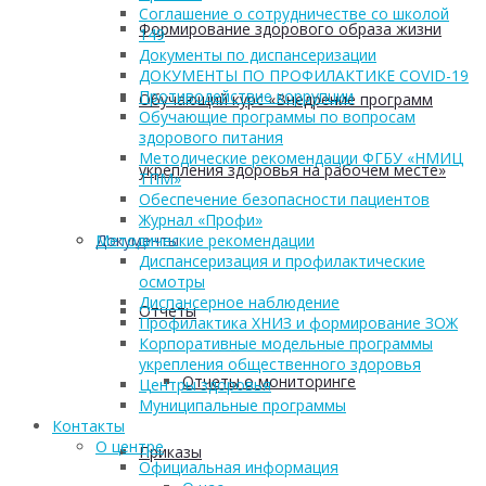
Соглашение о сотрудничестве со школой
Формирование здорового образа жизни
149
Документы по диспансеризации
ДОКУМЕНТЫ ПО ПРОФИЛАКТИКЕ COVID-19
Противодействие коррупции
Обучающий курс «Внедрение программ
Обучающие программы по вопросам
здорового питания
Методические рекомендации ФГБУ «НМИЦ
укрепления здоровья на рабочем месте»
ТПМ»
Обеспечение безопасности пациентов
Журнал «Профи»
Документы
Методические рекомендации
Диспансеризация и профилактические
осмотры
Диспансерное наблюдение
Отчеты
Профилактика ХНИЗ и формирование ЗОЖ
Корпоративные модельные программы
укрепления общественного здоровья
Отчеты о мониторинге
Центры здоровья
Муниципальные программы
Контакты
О центре
Приказы
Официальная информация