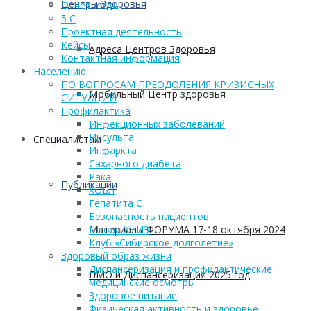
Центры Здоровья
Отчетность
5 С
Проектная деятельность
Кейсы
Адреса Центров Здоровья
Контактная информация
Населению
ПО ВОПРОСАМ ПРЕОДОЛЕНИЯ КРИЗИСНЫХ
Мобильный Центр здоровья
СИТУАЦИЙ
Профилактика
Инфекционных заболеваний
Инсульта
Cпециалистам
Инфаркта
Сахарного диабета
Рака
Публикации
ХОБЛ
Гепатита С
Безопасность пациентов
Материалы ФОРУМА 17-18 октября 2024
Школа ХНИЗ
Клуб «Сибирское долголетие»
Здоровый образ жизни
Диспансеризация и профилактические
ПМО и Диспансеризация 2025 год
медицинские осмотры
Здоровое питание
Физическая активность и здоровье