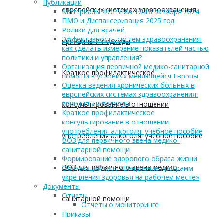
Публикации
европейских системах здравоохранения:
Материалы ФОРУМА 17-18 октября 2024
ПМО и Диспансеризация 2025 год
Ролики для врачей
Эффективность систем здравоохранения:
принципы и подходы
как сделать измерение показателей частью
политики и управления?
Организация первичной медико-санитарной
Краткое профилактическое
помощи в условиях меняющейся Европы
Оценка ведения хронических больных в
европейских системах здравоохранения:
принципы и подходы
консультирование в отношении
Краткое профилактическое
консультирование в отношении
употребления алкоголя: учебное пособие
употребления алкоголя: учебное пособие
ВОЗ для первичного звена медико-
санитарной помощи
Формирование здорового образа жизни
ВОЗ для первичного звена медико-
Обучающий курс «Внедрение программ
укрепления здоровья на рабочем месте»
Документы
Отчеты
санитарной помощи
Отчеты о мониторинге
Приказы