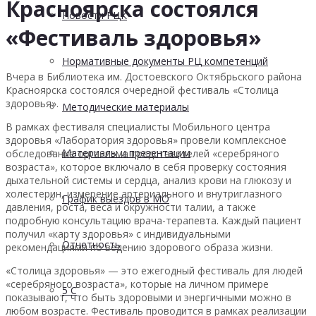
Красноярска состоялся
Новости РЦК
«Фестиваль здоровья»
Нормативные документы РЦ компетенций
Вчера в Библиотека им. Достоевского Октябрьского района
Красноярска состоялся очередной фестиваль «Столица
здоровья».
Методические материалы
В рамках фестиваля специалисты Мобильного центра
здоровья «Лаборатория здоровья» провели комплексное
Материалы и презентации
обследование организма представителей «серебряного
возраста», которое включало в себя проверку состояния
дыхательной системы и сердца, анализ крови на глюкозу и
холестерин, измерение артериального и внутриглазного
График выездов в МО
давления, роста, веса и окружности талии, а также
подробную консультацию врача-терапевта. Каждый пациент
получил «карту здоровья» с индивидуальными
Отчетность
рекомендациями по ведению здорового образа жизни.
«Столица здоровья» — это ежегодный фестиваль для людей
«серебряного возраста», которые на личном примере
5 С
показывают, что быть здоровыми и энергичными можно в
любом возрасте. Фестиваль проводится в рамках реализации