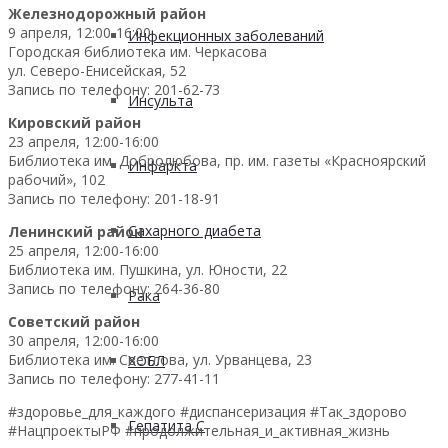
Железнодорожный район
9 апреля, 12:00-16:00
Инфекционных заболеваний
Городская библиотека им. Черкасова
ул. Северо-Енисейская, 52
Запись по телефону: 201-62-73
Инсульта
Кировский район
23 апреля, 12:00-16:00
Библиотека им. Добролюбова, пр. им. газеты «Красноярский
Инфаркта
рабочий», 102
Запись по телефону: 201-18-91
Сахарного диабета
Ленинский район
25 апреля, 12:00-16:00
Библиотека им. Пушкина, ул. Юности, 22
Запись по телефону: 264-36-80
Рака
Советский район
30 апреля, 12:00-16:00
Библиотека им. Светлова, ул. Урванцева, 23
ХОБЛ
Запись по телефону: 277-41-11
#здоровье_для_каждого #диспансеризация #Так_здорово
Гепатита С
#НацпроектыРФ #продолжительная_и_активная_жизнь