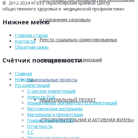
© 2012-2024 КГБУЗ «Красноярский краевой Центр
общественного здоровья и медицинской профилактики»
и сохранения здоровья»
Нижнее меню
Главная старая
Реестр социально ориентированных
Контакты
Обратная связь
Счётчик посещаемости
некоммерческих организаций
Главная
Новости
Национальные проекты
РЦ компетенций
О центре компетенций
Новости РЦК
НАЦИОНАЛЬНЫЙ ПРОЕКТ
Нормативные документы РЦ компетенций
Методические материалы
Материалы и презентации
«ПРОДОЛЖИТЕЛЬНАЯ И АКТИВНАЯ ЖИЗНЬ»
График выездов в МО
Отчетность
5 С
Проектная деятельность