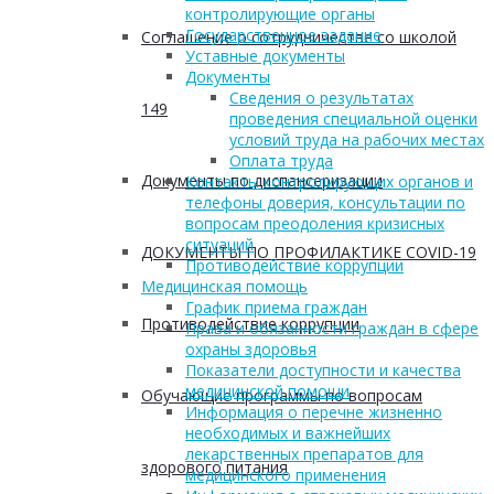
контролирующие органы
Государственное задание
Соглашение о сотрудничестве со школой
Уставные документы
Документы
Сведения о результатах
149
проведения специальной оценки
условий труда на рабочих местах
Оплата труда
Документы по диспансеризации
Контакты контролирующих органов и
телефоны доверия, консультации по
вопросам преодоления кризисных
ситуаций
ДОКУМЕНТЫ ПО ПРОФИЛАКТИКЕ COVID-19
Противодействие коррупции
Медицинская помощь
График приема граждан
Противодействие коррупции
Права и обязанности граждан в сфере
охраны здоровья
Показатели доступности и качества
медицинской помощи
Обучающие программы по вопросам
Информация о перечне жизненно
необходимых и важнейших
лекарственных препаратов для
здорового питания
медицинского применения