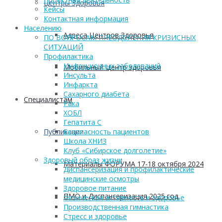
Центры Здоровья
Кейсы
Контактная информация
Населению
Адреса Центров Здоровья
ПО ВОПРОСАМ ПРЕОДОЛЕНИЯ КРИЗИСНЫХ
СИТУАЦИЙ
Профилактика
Инфекционных заболеваний
Мобильный Центр здоровья
Инсульта
Инфаркта
Сахарного диабета
Cпециалистам
Рака
ХОБЛ
Гепатита С
Публикации
Безопасность пациентов
Школа ХНИЗ
Клуб «Сибирское долголетие»
Здоровый образ жизни
Материалы ФОРУМА 17-18 октября 2024
Диспансеризация и профилактические
медицинские осмотры
Здоровое питание
ПМО и Диспансеризация 2025 год
Физическая активность и здоровье
Производственная гимнастика
Стресс и здоровье