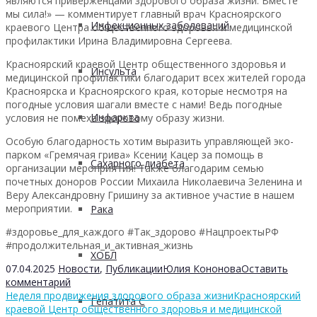
являются приверженцами здорового образа жизни. Вместе
мы сила!» — комментирует главный врач Красноярского
Инфекционных заболеваний
краевого Центра общественного здоровья и медицинской
профилактики Ирина Владимировна Сергеева.
Красноярский краевой Центр общественного здоровья и
Инсульта
медицинской профилактики благодарит всех жителей города
Красноярска и Красноярского края, которые несмотря на
погодные условия шагали вместе с нами! Ведь погодные
Инфаркта
условия не помеха здоровому образу жизни.
Особую благодарность хотим выразить управляющей эко-
парком «Гремячая грива» Ксении Кацер за помощь в
Сахарного диабета
организации мероприятия! Также благодарим семью
почетных доноров России Михаила Николаевича Зеленина и
Веру Александровну Гришину за активное участие в нашем
мероприятии.
Рака
#здоровье_для_каждого #Так_здорово #НацпроектыРФ
#продолжительная_и_активная_жизнь
ХОБЛ
07.04.2025
Новости
,
Публикации
Юлия Кононова
Оставить
комментарий
Неделя продвижения здорового образа жизни
Красноярский
Гепатита С
краевой Центр общественного здоровья и медицинской