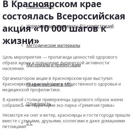
В Красноярском крае
Новости РЦК
состоялась Всероссийская
акция «10 000 шагов к
Нормативные документы РЦ компетенций
жизни»
Методические материалы
Цель мероприятия — пропаганда ценностей здорового
образа жизни и повышение физической активности
Материалы и презентации
населения.
Организатором акции в Красноярском крае выступил
Красноярский краевой Центр общественного здоровья и
График выездов в МО
медицинской профилактики.
В краевой столице приверженцы здорового образа жизни
Отчетность
собрались на территории эко-парка «Гремячая грива».
Несмотря на снег и ветер, красноярцы и гости города пришли
вместе с семьями, друзьями, коллегами и даже домашними
5 С
питомцами!