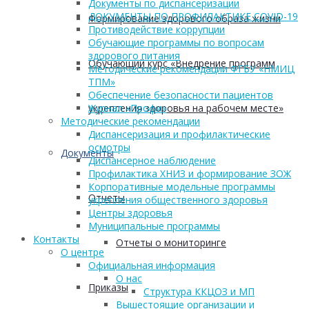
Документы по диспансеризации
ДОКУМЕНТЫ ПО ПРОФИЛАКТИКЕ COVID-19
Формирование здорового образа жизни
Противодействие коррупции
Обучающие программы по вопросам
здорового питания
Обучающий курс «Внедрение программ
Методические рекомендации ФГБУ «НМИЦ
ТПМ»
Обеспечение безопасности пациентов
укрепления здоровья на рабочем месте»
Журнал «Профи»
Методические рекомендации
Диспансеризация и профилактические
осмотры
Документы
Диспансерное наблюдение
Профилактика ХНИЗ и формирование ЗОЖ
Корпоративные модельные программы
Отчеты
укрепления общественного здоровья
Центры здоровья
Муниципальные программы
Контакты
Отчеты о мониторинге
О центре
Официальная информация
О нас
Приказы
Структура ККЦОЗ и МП
Вышестоящие организации и