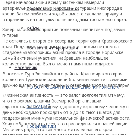
Перед началом акции всем участникам измерили
артериальное давление и уровень сатурации кислорода в
Проектная деятельность
крови. Затем любители ходьбы вместе сделали зарядку и
отправились на прогулку по пешеходным тропам эко-парка.
Кейсы
Завершилось мероприятие полезным чаепитием под звуки
гитары!
Не остались в стороне и северные территории Красноярского
края. Под ярким северным солнцем и свежим ветром на
Контактная информация
стадионе «Заполярник» акция прошла в городе Норильске.
Самый активный участник, набравший наибольшее
количество шагов, был отмечен памятным подарком.
Населению
В поселке Тура Эвенкийского района Красноярского края
коллектив Туринской районной больницы вместе с семьями
дружно шагал по удивительным северным тропам заполярья.
ПО ВОПРОСАМ ПРЕОДОЛЕНИЯ КРИЗИСНЫХ
«Физическая активность — это залог долголетия! Отмечу,
что по рекомендациям Всемирной организации
здравоохранения каждому здоровому взрослому человеку в
СИТУАЦИЙ
день необходимо проходить от 6 до 10 тысяч шагов для
поддержания минимума нормальной физической активности.
Хочу поблагодарить всех, кто присоединился к нашей акции.
Профилактика
Мы очень рады, что так много жителей нашего края