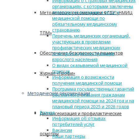
Информация о страховых медицинских
организациях, с которыми заключены
договора на оказание и оплату
Методические рекомендации ФГБУ «НМИЦ
медицинской помощи по
обязательному медицинскому
страхованию
ТПМ»
Перечень медицинских организаций,
участвующих в проведении
профилактических медицинских
Обеспечение безопасности пациентов
осмотров и диспансеризации
взрослого населения
О видах оказываемой медицинской
помощи
Журнал «Профи»
Информация о возможности
получения медицинской помощи
Программа государственных гарантий
Методические рекомендации
бесплатного оказания гражданам
медицинской помощи на 2024 год и на
плановый период 2025 и 2026 годов
Разное
Диспансеризация и профилактические
Информация об отзывах
потребителей услуг
Вакансии
осмотры
Наши партнеры