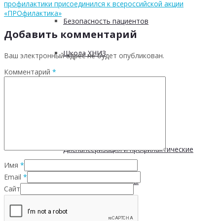
профилактики присоединился к всероссийской акции
«ПРОфилактика»
Безопасность пациентов
Добавить комментарий
Школа ХНИЗ
Ваш электронный адрес не будет опубликован.
Комментарий
*
Клуб «Сибирское долголетие»
Здоровый образ жизни
Диспансеризация и профилактические
Имя
*
Email
*
медицинские осмотры
Сайт
Здоровое питание