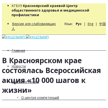
КГБУЗ
Красноярский краевой Центр
общественного здоровья и медицинской
профилактики
Версия для слабовидящих
Язык:
Рус
|
Eng
|
中国
人
Главная
В Красноярском крае
Новости
состоялась Всероссийская
акция «10 000 шагов к
РЦ компетенций
жизни»
О центре компетенций