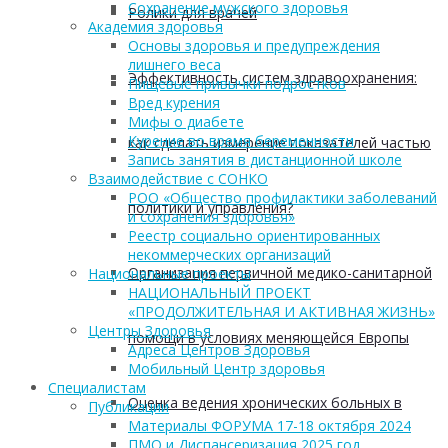
Сохранение мужского здоровья
Ролики для врачей
Академия здоровья
Основы здоровья и предупреждения
лишнего веса
Эффективность систем здравоохранения:
Пищевые привычки подростков
Вред курения
Мифы о диабете
Курение во время беременности
как сделать измерение показателей частью
Запись занятия в дистанционной школе
Взаимодействие с СОНКО
РОО «Общество профилактики заболеваний
политики и управления?
и сохранения здоровья»
Реестр социально ориентированных
некоммерческих организаций
Организация первичной медико-санитарной
Национальные проекты
НАЦИОНАЛЬНЫЙ ПРОЕКТ
«ПРОДОЛЖИТЕЛЬНАЯ И АКТИВНАЯ ЖИЗНЬ»
Центры Здоровья
помощи в условиях меняющейся Европы
Адреса Центров Здоровья
Мобильный Центр здоровья
Cпециалистам
Оценка ведения хронических больных в
Публикации
Материалы ФОРУМА 17-18 октября 2024
ПМО и Диспансеризация 2025 год