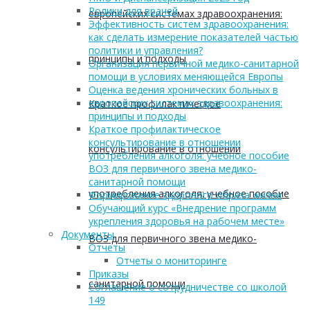
Ролики для врачей
европейских системах здравоохранения:
Эффективность систем здравоохранения:
как сделать измерение показателей частью
политики и управления?
принципы и подходы
Организация первичной медико-санитарной
помощи в условиях меняющейся Европы
Оценка ведения хронических больных в
европейских системах здравоохранения:
Краткое профилактическое
принципы и подходы
Краткое профилактическое
консультирование в отношении
консультирование в отношении
употребления алкоголя: учебное пособие
ВОЗ для первичного звена медико-
санитарной помощи
употребления алкоголя: учебное пособие
Формирование здорового образа жизни
Обучающий курс «Внедрение программ
укрепления здоровья на рабочем месте»
Документы
ВОЗ для первичного звена медико-
Отчеты
Отчеты о мониторинге
Приказы
санитарной помощи
Соглашение о сотрудничестве со школой
149