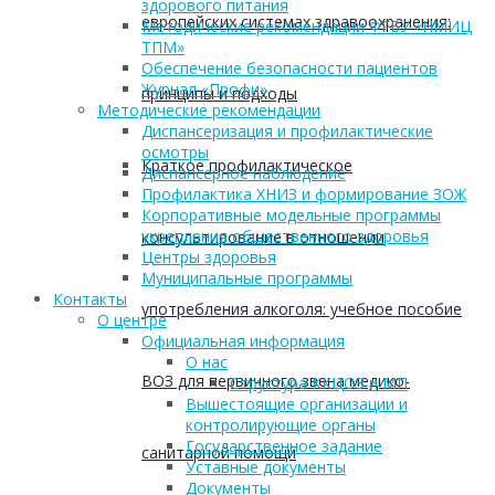
здорового питания
европейских системах здравоохранения:
Методические рекомендации ФГБУ «НМИЦ
ТПМ»
Обеспечение безопасности пациентов
Журнал «Профи»
принципы и подходы
Методические рекомендации
Диспансеризация и профилактические
осмотры
Краткое профилактическое
Диспансерное наблюдение
Профилактика ХНИЗ и формирование ЗОЖ
Корпоративные модельные программы
укрепления общественного здоровья
консультирование в отношении
Центры здоровья
Муниципальные программы
Контакты
употребления алкоголя: учебное пособие
О центре
Официальная информация
О нас
ВОЗ для первичного звена медико-
Структура ККЦОЗ и МП
Вышестоящие организации и
контролирующие органы
Государственное задание
санитарной помощи
Уставные документы
Документы