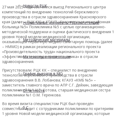
Новости РЦК
27 мая 2025 года состоялся выезд Регионального центра
компетенций по внедрению технологий бережливого
производства в отрасли здравоохранения Красноярского
края (далее – РЦК КК) в КГАУЗ «Красноярская межрайонная
Нормативные документы РЦ компетенций
больница №5» Поликлиника №5 с целью организационно-
методической поддержки и оценки фактического внедрения 1
уровня Новой модели медицинской организации,
Методические материалы
оказывающей первичную медико-санитарную помощь (далее
– НММО) в рамках реализации регионального проекта
«Производительность труда» национального проекта
«Эффективная и конкурентная экономика» в отрасли
Материалы и презентации
здравоохранения.
Присутствовали: РЦК КК – специалист по внедрению
График выездов в МО
технологий бережливого производства в отрасли
здравоохранения В.В. Лобанова; КГАУЗ «КМБ №5» –
заместитель главного врача по АПР С.Г. Дейхин, заведующая
поликлиникой №1 Н.В. Котова, старшая медицинская сестра
Отчетность
поликлиники №1 О.М. Теренкова.
Во время визита специалистом РЦК был проведён
5 С
совместный аудит с сотрудниками поликлиники по критериям
1 уровня Новой модели медицинской организации, которые