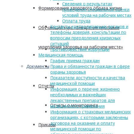
Сведения о результатах
Формирование здорового образа жизни
проведения специальной оценки
условий труда на рабочих местах
Оплата труда
Контакты контролирующих органов и
Обучающий курс «Внедрение программ
телефоны доверия, консультации по
вопросам преодоления кризисных
ситуаций
укрепления здоровья на рабочем месте»
Противодействие коррупции
Медицинская помощь
График приема граждан
Документы
Права и обязанности граждан в сфере
охраны здоровья
Показатели доступности и качества
медицинской помощи
Отчеты
Информация о перечне жизненно
необходимых и важнейших
лекарственных препаратов для
Отчеты о мониторинге
медицинского применения
Информация о страховых медицинских
организациях, с которыми заключены
договора на оказание и оплату
Приказы
медицинской помощи по