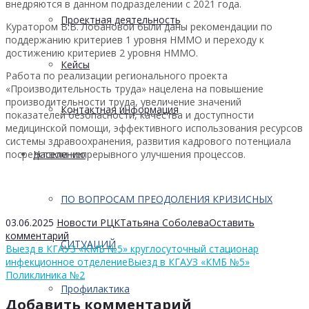
внедряются в данном подразделении с 2021 года.
Проектная деятельность
Куратором В.В. Лобановой были даны рекомендации по
поддержанию критериев 1 уровня НММО и переходу к
достижению критериев 2 уровня НММО.
Кейсы
Работа по реализации регионального проекта
«Производительность труда» нацелена на повышение
производительности труда, увеличение значений
Контактная информация
показателей безопасности, качества и доступности
медицинской помощи, эффективного использования ресурсов
системы здравоохранения, развития кадрового потенциала
посредством непрерывного улучшения процессов.
Населению
ПО ВОПРОСАМ ПРЕОДОЛЕНИЯ КРИЗИСНЫХ
03.06.2025
Новости РЦК
Татьяна Соболева
Оставить
комментарий
СИТУАЦИЙ
Выезд в КГАУЗ «КМБ №5» круглосуточный стационар
инфекционное отделение
Выезд в КГАУЗ «КМБ №5»
Поликлиника №2
Профилактика
Добавить комментарий