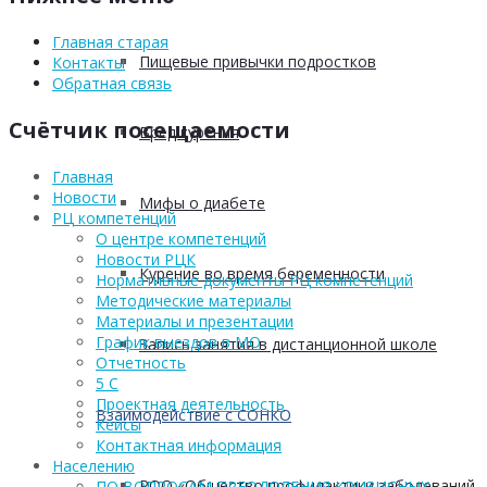
Главная старая
Пищевые привычки подростков
Контакты
Обратная связь
Счётчик посещаемости
Вред курения
Главная
Новости
Мифы о диабете
РЦ компетенций
О центре компетенций
Новости РЦК
Курение во время беременности
Нормативные документы РЦ компетенций
Методические материалы
Материалы и презентации
График выездов в МО
Запись занятия в дистанционной школе
Отчетность
5 С
Проектная деятельность
Взаимодействие с СОНКО
Кейсы
Контактная информация
Населению
РОО «Общество профилактики заболеваний
ПО ВОПРОСАМ ПРЕОДОЛЕНИЯ КРИЗИСНЫХ