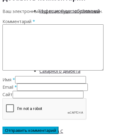
Инфекционных заболеваний
Ваш электронный адрес не будет опубликован.
Комментарий
*
Инсульта
Инфаркта
Сахарного диабета
Имя
*
Email
*
Рака
Сайт
ХОБЛ
Гепатита С