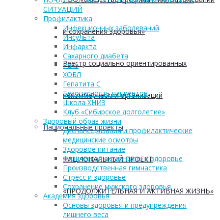
СИТУАЦИЙ
Профилактика
Инфекционных заболеваний
и сохранения здоровья»
Инсульта
Инфаркта
Сахарного диабета
Реестр социально ориентированных
Рака
ХОБЛ
Гепатита С
Безопасность пациентов
некоммерческих организаций
Школа ХНИЗ
Клуб «Сибирское долголетие»
Здоровый образ жизни
Национальные проекты
Диспансеризация и профилактические
медицинские осмотры
Здоровое питание
Физическая активность и здоровье
НАЦИОНАЛЬНЫЙ ПРОЕКТ
Производственная гимнастика
Стресс и здоровье
Сохранение мужского здоровья
«ПРОДОЛЖИТЕЛЬНАЯ И АКТИВНАЯ ЖИЗНЬ»
Академия здоровья
Основы здоровья и предупреждения
лишнего веса