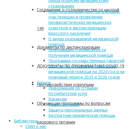
обязательному медицинскому
страхованию
Соглашение о сотрудничестве со школой
Перечень медицинских организаций,
участвующих в проведении
профилактических медицинских
осмотров и диспансеризации
149
взрослого населения
О видах оказываемой медицинской
помощи
Документы по диспансеризации
Информация о возможности
получения медицинской помощи
Программа государственных гарантий
ДОКУМЕНТЫ ПО ПРОФИЛАКТИКЕ COVID-19
бесплатного оказания гражданам
медицинской помощи на 2024 год и на
плановый период 2025 и 2026 годов
Разное
Противодействие коррупции
Информация об отзывах
потребителей услуг
Вакансии
Обучающие программы по вопросам
Наши партнеры
Защита персональных данных
Бесплатная юридическая помощь
Библиотека
здорового питания
СМИ о нас