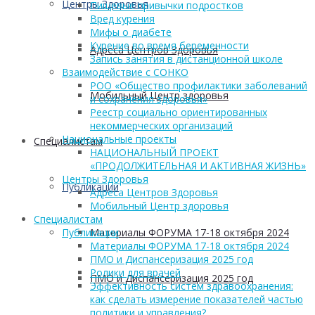
Центры Здоровья
Пищевые привычки подростков
Вред курения
Мифы о диабете
Курение во время беременности
Адреса Центров Здоровья
Запись занятия в дистанционной школе
Взаимодействие с СОНКО
РОО «Общество профилактики заболеваний
Мобильный Центр здоровья
и сохранения здоровья»
Реестр социально ориентированных
некоммерческих организаций
Национальные проекты
Cпециалистам
НАЦИОНАЛЬНЫЙ ПРОЕКТ
«ПРОДОЛЖИТЕЛЬНАЯ И АКТИВНАЯ ЖИЗНЬ»
Центры Здоровья
Публикации
Адреса Центров Здоровья
Мобильный Центр здоровья
Cпециалистам
Материалы ФОРУМА 17-18 октября 2024
Публикации
Материалы ФОРУМА 17-18 октября 2024
ПМО и Диспансеризация 2025 год
Ролики для врачей
ПМО и Диспансеризация 2025 год
Эффективность систем здравоохранения:
как сделать измерение показателей частью
политики и управления?