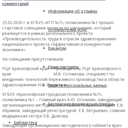
комментарий
Информация об отзывах
25.02.2026 г. в КГБУЗ «КГП №7», поликлиника №1 прошло
стартовое совещание проекта по улучшению, который
потребителей услуг
реализуется в рамках регионального проекта
«Производительность труда в отрасли здравоохранения»
национального проекта «Эффективная и конкурентная
Вакансии
экономика».
На совещании присутствовали:
Наши партнеры
РЦК Красноярский край – Руководитель РЦК Красноярского
края М.В. Сотникова, специалист по
внедрению технологий бережливого производства в области
здравоохранения И.В. Желякова;
Защита персональных данных
КГБУЗ «Красноярская городская поликлиника №7»,
поликлиника №1 – Главный врач А.Ю. Оголихин, заведующий
Бесплатная юридическая помощь
организационно-методического кабинета врач-методист Е.В.
Абрамов, заведующий регистратурой Е.Б. Евтушевич, главная
медицинская сестра Л.В. Дьякова.
Библиотека
Заведующий организационно-методического кабинета врач-