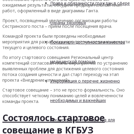
Права и обязанности граждан в сфере
ожидаемые результаты, обсудили предварительный план
работ, оформленный в виде диаграммы Ганта.
Проект, посвященный увеличению организации работы
охраны здоровья
Сестринского поста – прием после посещения врача.
Командой проекта были проведены необходимые
мероприятия для разработки карт потока создания ценности
Показатели доступности и качества
текущего и целевого состояния.
По итогу стартового совещания Региональный центр
медицинской помощи
компетенций согласовал планы мероприятий по устранению
выявленных проблем для достижения целевого состояния
потока создания ценности и дал старт переходу на этап
проекта «Внедрение улучшений».
Информация о перечне жизненно
Стартовое совещание – это не просто формальность. Оно
способствует четкому пониманию целей и вовлеченности
необходимых и важнейших
команды проекта.
Состоялось стартовое
лекарственных препаратов для
совещание в КГБУЗ