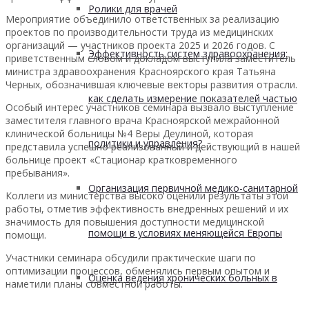
Ролики для врачей
Мероприятие объединило ответственных за реализацию
проектов по производительности труда из медицинских
организаций — участников проекта 2025 и 2026 годов. С
Эффективность систем здравоохранения:
приветственным словом и докладом выступила заместитель
министра здравоохранения Красноярского края Татьяна
Черных, обозначившая ключевые векторы развития отрасли.
как сделать измерение показателей частью
Особый интерес участников семинара вызвало выступление
заместителя главного врача Красноярской межрайонной
клинической больницы №4 Веры Деулиной, которая
политики и управления?
представила успешно реализованный и действующий в нашей
больнице проект «Стационар кратковременного
пребывания».
Организация первичной медико-санитарной
Коллеги из министерства высоко оценили результаты этой
работы, отметив эффективность внедренных решений и их
значимость для повышения доступности медицинской
помощи в условиях меняющейся Европы
помощи.
Участники семинара обсудили практические шаги по
оптимизации процессов, обменялись первым опытом и
Оценка ведения хронических больных в
наметили планы совместной работы.