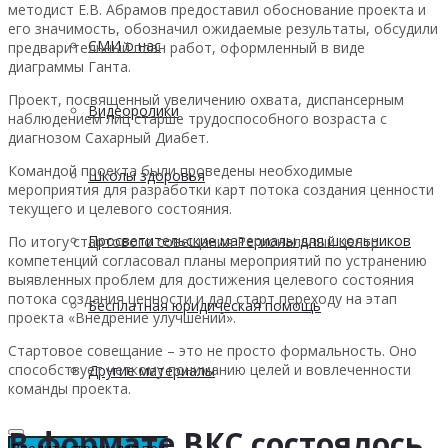
методист Е.В. Абрамов предоставил обоснование проекта и
его значимость, обозначил ожидаемые результаты, обсудили
СМИ о нас
предварительный план работ, оформленный в виде
диаграммы Ганта.
Проект, посвященный увеличению охвата, диспансерным
Видеоролики
наблюдением лиц старше трудоспособного возраста с
диагнозом Сахарный Диабет.
Командой проекта были проведены необходимые
Школы здоровья
мероприятия для разработки карт потока создания ценности
текущего и целевого состояния.
Просветительские материалы для школьников
По итогу стартового совещания Региональный центр
компетенций согласовал планы мероприятий по устранению
выявленных проблем для достижения целевого состояния
потока создания ценности и дал старт переходу на этап
Бесплатная юридическая помощь
проекта «Внедрение улучшений».
Стартовое совещание – это не просто формальность. Оно
способствует четкому пониманию целей и вовлеченности
Другие материалы
команды проекта.
В формате ВКС состоялось