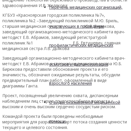
здравоохранения И.В. Желякова;
Перечень медицинских организаций,
КГБУЗ «Красноярская городская поликлиника №7»,
поликлиника №2 –Заведующий поликлиникой М.Ю. Бриль,
участвующих в проведении
старшая медицинская сестра Ю.Б. Бирюкова,
заведующий организационно-методического кабинета врач-
методист Е.В. Абрамов, заведующий регистратурой
поликлиник №1 Е.Б. Евтушевич, главная
профилактических медицинских
медицинская сестра Л.В. Дьякова
Заведующий организационно-методического кабинета врач-
методист Е.В. Абрамов и старшая медицинская сестра Ю.Б.
осмотров и диспансеризации
Бирюкова предоставили обоснование проекта и его
значимость, обозначил ожидаемые результаты, обсудили
предварительный план работ, оформленный в виде
взрослого населения
диаграммы Ганта.
Проект, посвященный увеличению охвата, диспансерным
наблюдением лиц старше трудоспособного возраста с
О видах оказываемой медицинской
высоким и очень высоким сердечно сосудистым риском.
Командой проекта были проведены необходимые
помощи
мероприятия для разработки карт потока создания ценности
текущего и целевого состояния.