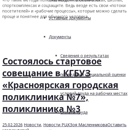
спорткомплексах и соцзащите. Ведь везде есть свои «потоки
посетителей» и «рабочие процессы», которые можно сделать
проще и понятнее для обычного человека.
Уставные документы
Документы
Сведения о результатах
Состоялось стартовое
совещание в КГБУЗ
проведения специальной оценки
«Красноярская городская
условий труда на рабочих местах
поликлиника №7»,
поликлиника №3
Оплата труда
25.02.2026
Новости
,
Новости РЦК
Зоя Масленникова
Оставить