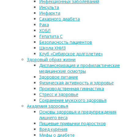
Инфекционных заболеваний
Инсульта
Инфаркта
Сахарного диабета
Рака
ХОБЛ
Гепатита С
Безопасность пациентов
Школа ХНИЗ
Клуб «Сибирское долголетие»
Здоровый образ жизни
Диспансеризация и профилактические
медицинские осмотры
Здоровое питание
Физическая активность и здоровье
Производственная гимнастика
Стресс и здоровье
Сохранение мужского здоровья
Академия здоровья
Основы здоровья и предупреждения
лишнего веса
Пищевые привычки подростков
Вред курения
Мифы о диабете