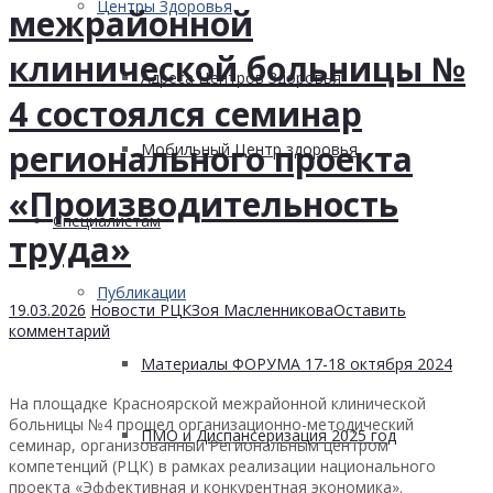
Центры Здоровья
межрайонной
клинической больницы №
Адреса Центров Здоровья
4 состоялся семинар
регионального проекта
Мобильный Центр здоровья
«Производительность
Cпециалистам
труда»
Публикации
19.03.2026
Новости РЦК
Зоя Масленникова
Оставить
комментарий
Материалы ФОРУМА 17-18 октября 2024
На площадке Красноярской межрайонной клинической
больницы №4 прошел организационно-методический
ПМО и Диспансеризация 2025 год
семинар, организованный Региональным центром
компетенций (РЦК) в рамках реализации национального
проекта «Эффективная и конкурентная экономика».