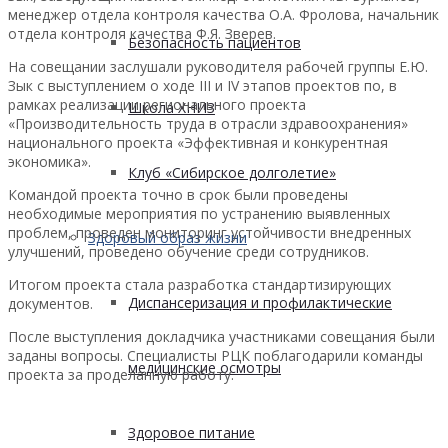
менеджер отдела контроля качества О.А. Фролова, начальник
отдела контроля качества Ф.Я. Зверев.
Безопасность пациентов
На совещании заслушали руководителя рабочей группы Е.Ю.
Зык с выступлением о ходе III и IV этапов проектов по, в
рамках реализации регионального проекта
Школа ХНИЗ
«Производительность труда в отрасли здравоохранения»
национального проекта «Эффективная и конкурентная
экономика».
Клуб «Сибирское долголетие»
Командой проекта точно в срок были проведены
необходимые мероприятия по устранению выявленных
проблем, проведен мониторинг устойчивости внедренных
Здоровый образ жизни
улучшений, проведено обучение среди сотрудников.
Итогом проекта стала разработка стандартизирующих
Диспансеризация и профилактические
документов.
После выступления докладчика участниками совещания были
заданы вопросы. Специалисты РЦК поблагодарили команды
медицинские осмотры
проекта за проделанную работу.
Здоровое питание