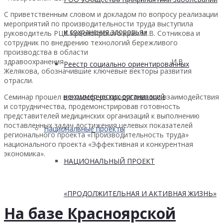
С приветственным словом и докладом по вопросу реализации
мероприятий по производительности труда выступила
и сохранения здоровья»
руководитель РЦК Красноярского края М.В. Сотникова и
сотрудник по внедрению технологий бережливого
производства в области
здравоохранения И.В.
Реестр социально ориентированных
Желякова, обозначившие ключевые векторы развития
отрасли.
некоммерческих организаций
Семинар прошел в атмосфере продуктивного взаимодействия
и сотрудничества, продемонстрировав готовность
представителей медицинских организаций к выполнению
поставленных задач достижения целевых показателей
Национальные проекты
регионального проекта «Производительность труда»
национального проекта «Эффективная и конкурентная
экономика».
НАЦИОНАЛЬНЫЙ ПРОЕКТ
«ПРОДОЛЖИТЕЛЬНАЯ И АКТИВНАЯ ЖИЗНЬ»
На базе Красноярской