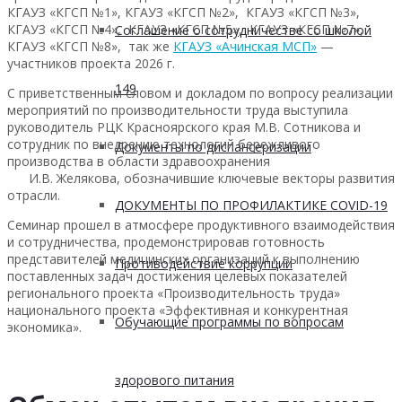
КГАУЗ «КГСП №1», КГАУЗ «КГСП №2», КГАУЗ «КГСП №3»,
КГАУЗ «КГСП №4», КГАУЗ «КГСП №5», КГАУЗ «КГСП №7»,
Соглашение о сотрудничестве со школой
КГАУЗ «КГСП №8», так же
КГАУЗ «Ачинская МСП»
—
участников проекта 2026 г.
149
С приветственным словом и докладом по вопросу реализации
мероприятий по производительности труда выступила
руководитель РЦК Красноярского края М.В. Сотникова и
сотрудник по внедрению технологий бережливого
Документы по диспансеризации
производства в области здравоохранения
И.В. Желякова, обозначившие ключевые векторы развития
отрасли.
ДОКУМЕНТЫ ПО ПРОФИЛАКТИКЕ COVID-19
Семинар прошел в атмосфере продуктивного взаимодействия
и сотрудничества, продемонстрировав готовность
представителей медицинских организаций к выполнению
Противодействие коррупции
поставленных задач достижения целевых показателей
регионального проекта «Производительность труда»
национального проекта «Эффективная и конкурентная
Обучающие программы по вопросам
экономика».
здорового питания