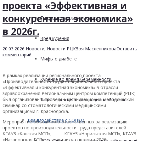
проекта «Эффективная и
конкурентная экономика»
Пищевые привычки подростков
в 2026г.
Вред курения
20.03.2026
Новости
,
Новости РЦК
Зоя Масленникова
Оставить
комментарий
Мифы о диабете
В рамках реализации регионального проекта
Курение во время беременности
«Производительность труда» национального проекта
«Эффективная и конкурентная экономика» в отрасли
здравоохранения Региональным центром компетенций (РЦК)
был организован и проведен организационно-методический
Запись занятия в дистанционной школе
семинар со стоматологическими медицинскими
организациями г. Красноярска.
Взаимодействие с СОНКО
Мероприятие объединило ответственных за реализацию
проектов по производительности труда представителей
КГАУЗ «Канская МСП», КГАУЗ «Норильская МСП», КГАУЗ
«Назаровская ГСП» — участников проекта 2026г.
РОО «Общество профилактики заболеваний