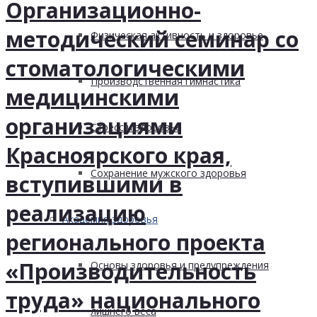
Организационно-
методический семинар со
Физическая активность и здоровье
стоматологическими
Производственная гимнастика
медицинскими
организациями
Стресс и здоровье
Красноярского края,
Сохранение мужского здоровья
вступившими в
реализацию
Академия здоровья
регионального проекта
«Производительность
Основы здоровья и предупреждения
труда» национального
лишнего веса