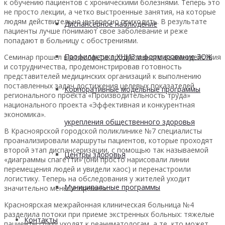
к обучению пациентов с хроническими болезнями. Теперь это
не просто лекции, а четко выстроенные занятия, на которые
людям действительно интересно приходить. В результате
Диспансерное наблюдение
пациенты лучше понимают свое заболевание и реже
попадают в больницу с обострениями.
Профилактика ХНИЗ и формирование ЗОЖ
Семинар прошел в атмосфере продуктивного взаимодействия
и сотрудничества, продемонстрировав готовность
представителей медицинских организаций к выполнению
поставленных задач достижения целевых показателей
Корпоративные модельные программы
регионального проекта «Производительность труда»
национального проекта «Эффективная и конкурентная
экономика».
укрепления общественного здоровья
В Красноярской городской поликлинике №7 специалисты
проанализировали маршруты пациентов, которые проходят
второй этап диспансеризации, с помощью так называемой
Центры здоровья
«диаграммы спагетти» (они просто нарисовали линии
перемещения людей и увидели хаос) и перенастроили
логистику. Теперь на обследования у жителей уходит
Муниципальные программы
значительно меньше времени.
Красноярская межрайонная клиническая больница №4
разделила потоки при приеме экстренных больных: тяжелые
Контакты
пациенты сразу уходят к реаниматологам, а те, кто может