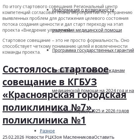
По итогу стартового совещания Региональный центр
Информация о возможности
компетенций согласовал планы мероприятий по устранению
выявленных проблем для достижения целевого состояния
потока создания ценности и дал старт переходу на этап
получения медицинской помощи
проекта «Внедрение улучшений».
Стартовое совещание – это не просто формальность. Оно
способствует четкому пониманию целей и вовлеченности
Программа государственных гарантий
команды проекта.
Состоялось стартовое
бесплатного оказания гражданам
совещание в КГБУЗ
медицинской помощи на 2024 год и на
«Красноярская городская
поликлиника №7»,
плановый период 2025 и 2026 годов
поликлиника №1
Разное
25.02.2026
Новости РЦК
Зоя Масленникова
Оставить