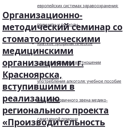
европейских системах здравоохранения:
Организационно-
методический семинар со
принципы и подходы
стоматологическими
Краткое профилактическое
медицинскими
организациями г.
консультирование в отношении
Красноярска,
употребления алкоголя: учебное пособие
вступившими в
реализацию
ВОЗ для первичного звена медико-
регионального проекта
санитарной помощи
«Производительность