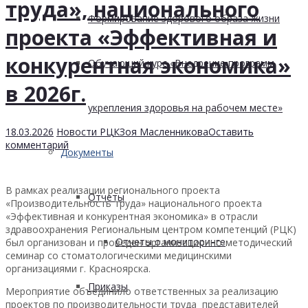
труда», национального
Формирование здорового образа жизни
проекта «Эффективная и
конкурентная экономика»
Обучающий курс «Внедрение программ
в 2026г.
укрепления здоровья на рабочем месте»
18.03.2026
Новости РЦК
Зоя Масленникова
Оставить
комментарий
Документы
В рамках реализации регионального проекта
Отчеты
«Производительность труда» национального проекта
«Эффективная и конкурентная экономика» в отрасли
здравоохранения Региональным центром компетенций (РЦК)
Отчеты о мониторинге
был организован и проведен организационно-методический
семинар со стоматологическими медицинскими
организациями г. Красноярска.
Приказы
Мероприятие объединило ответственных за реализацию
проектов по производительности труда представителей