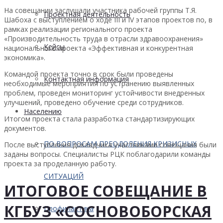
На совещании заслушали участника рабочей группы Т.Я.
Проектная деятельность
Шабоха с выступлением о ходе III и IV этапов проектов по, в
рамках реализации регионального проекта
«Производительность труда в отрасли здравоохранения»
Кейсы
национального проекта «Эффективная и конкурентная
экономика».
Командой проекта точно в срок были проведены
Контактная информация
необходимые мероприятия по устранению выявленных
проблем, проведен мониторинг устойчивости внедренных
улучшений, проведено обучение среди сотрудников.
Населению
Итогом проекта стала разработка стандартизирующих
документов.
ПО ВОПРОСАМ ПРЕОДОЛЕНИЯ КРИЗИСНЫХ
После выступления докладчика участниками совещания были
заданы вопросы. Специалисты РЦК поблагодарили команды
проекта за проделанную работу.
СИТУАЦИЙ
ИТОГОВОЕ СОВЕЩАНИЕ В
КГБУЗ «СОСНОВОБОРСКАЯ
Профилактика