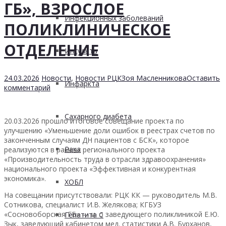
ГБ», ВЗРОСЛОЕ
Инфекционных заболеваний
ПОЛИКЛИНИЧЕСКОЕ
ОТДЕЛЕНИЕ
Инсульта
24.03.2026
Новости
,
Новости РЦК
Зоя Масленникова
Оставить
Инфаркта
комментарий
Сахарного диабета
20.03.2026 прошло итоговое совещание проекта по
улучшению «Уменьшение доли ошибок в реестрах счетов по
законченным случаям ДН пациентов с БСК», которое
Рака
реализуются в рамках регионального проекта
«Производительность труда в отрасли здравоохранения»
национального проекта «Эффективная и конкурентная
экономика».
ХОБЛ
На совещании присутствовали: РЦК КК — руководитель М.В.
Сотникова, специалист И.В. Желякова; КГБУЗ
«Сосновоборская ГБ» — и. о заведующего поликлиникой Е.Ю.
Гепатита С
Зык, заведующий кабинетом мед. статистики А.В. Бурханов,