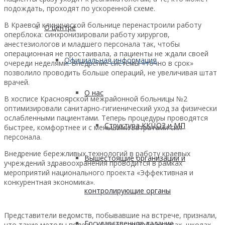
подождать, проходят по ускоренной схеме.
В Краевой клинической больнице перенастроили работу
О центре
оперблока: синхронизировали работу хирургов,
анестезиологов и младшего персонала так, чтобы
операционная не простаивала, а пациенты не ждали своей
Официальная информация
очереди неделями. Внедрение системы «точно в срок»
позволило проводить больше операций, не увеличивая штат
врачей.
О нас
В хосписе Красноярской межрайонной больницы №2
оптимизировали санитарно-гигиенический уход за физически
ослабленными пациентами. Теперь процедуры проводятся
Структура ККЦОЗ и МП
быстрее, комфортнее и с меньшими затратами сил
персонала.
Внедрение бережливых технологий в работу краевых
Вышестоящие организации и
учреждений здравоохранения проводится в рамках
мероприятий национального проекта «Эффективная и
конкурентная экономика».
контролирующие органы
Представители ведомств, побывавшие на встрече, признали,
Государственное задание
что такие методы полезны везде — в библиотеках, школах,