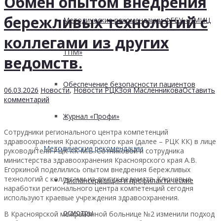
Обмен опытом внедрения
бережливых технологий с
Методические рекомендации ФГБУ «НМИЦ
коллегами из других
ТПМ»
ведомств.
Обеспечение безопасности пациентов
06.03.2026
Новости
,
Новости РЦК
Зоя Масленникова
Оставить
комментарий
Журнал «Профи»
Сотрудники регионального центра компетенций
здравоохранения Красноярского края (далее – РЦК КК) в лице
Методические рекомендации
руководителя РЦК КК М.В. Сотниковой и сотрудника
министерства здравоохранения Красноярского края А.В.
Егоркиной поделились опытом внедрения бережливых
технологий с коллегами из других ведомств. Ключевые
Диспансеризация и профилактические
наработки регионального центра компетенций сегодня
используют краевые учреждения здравоохранения.
осмотры
В Красноярской межрайонной больнице №2 изменили подход