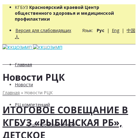
КГБУЗ
Красноярский краевой Центр
общественного здоровья и медицинской
профилактики
Версия для слабовидящих
Язык:
Рус
|
Eng
|
中国
人
Главная
Новости РЦК
Новости
Главная
»
Новости РЦК
РЦ компетенций
ИТОГОВОЕ СОВЕЩАНИЕ В
КГБУЗ «РЫБИНСКАЯ РБ»,
О центре компетенций
ДЕТСКОЕ