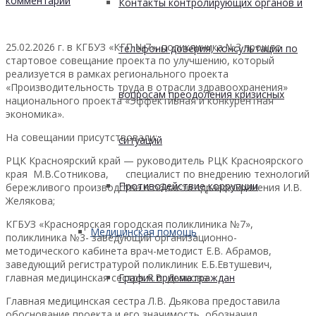
комментарий
Контакты контролирующих органов и
25.02.2026 г. в КГБУЗ «КГП №7», поликлиника №3 прошло
телефоны доверия, консультации по
стартовое совещание проекта по улучшению, который
реализуется в рамках регионального проекта
«Производительность труда в отрасли здравоохранения»
вопросам преодоления кризисных
национального проекта «Эффективная и конкурентная
экономика».
На совещании присутствовали:
ситуаций
РЦК Красноярский край — руководитель РЦК Красноярского
края М.В.Сотникова, специалист по внедрению технологий
Противодействие коррупции
бережливого производства в области здравоохранения И.В.
Желякова;
КГБУЗ «Красноярская городская поликлиника №7»,
Медицинская помощь
поликлиника №3- заведующий организационно-
методического кабинета врач-методист Е.В. Абрамов,
заведующий регистратурой поликлиник Е.Б.Евтушевич,
главная медицинская сестра Л.В. Дьякова.
График приема граждан
Главная медицинская сестра Л.В. Дьякова предоставила
обоснование проекта и его значимость, обозначил