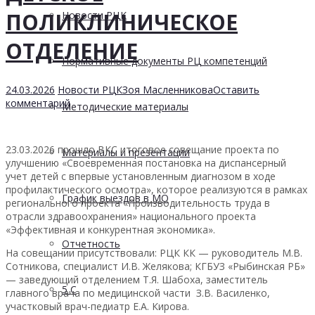
ПОЛИКЛИНИЧЕСКОЕ
Новости РЦК
ОТДЕЛЕНИЕ
Нормативные документы РЦ компетенций
24.03.2026
Новости РЦК
Зоя Масленникова
Оставить
комментарий
Методические материалы
23.03.2026 прошло ВКС итоговое совещание проекта по
Материалы и презентации
улучшению «Своевременная постановка на диспансерный
учет детей с впервые установленным диагнозом в ходе
профилактического осмотра», которое реализуются в рамках
График выездов в МО
регионального проекта «Производительность труда в
отрасли здравоохранения» национального проекта
«Эффективная и конкурентная экономика».
Отчетность
На совещании присутствовали: РЦК КК — руководитель М.В.
Сотникова, специалист И.В. Желякова; КГБУЗ «Рыбинская РБ»
— заведующий отделением Т.Я. Шабоха, заместитель
5 С
главного врача по медицинской части З.В. Василенко,
участковый врач-педиатр Е.А. Кирова.