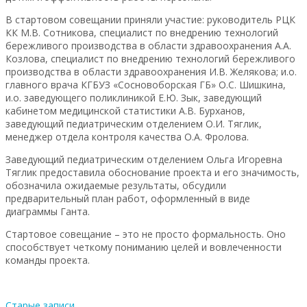
В стартовом совещании приняли участие: руководитель РЦК
КК М.В. Сотникова, специалист по внедрению технологий
бережливого производства в области здравоохранения А.А.
Козлова, специалист по внедрению технологий бережливого
производства в области здравоохранения И.В. Желякова; и.о.
главного врача КГБУЗ «Сосновоборская ГБ» О.С. Шишкина,
и.о. заведующего поликлиникой Е.Ю. Зык, заведующий
кабинетом медицинской статистики А.В. Бурханов,
заведующий педиатрическим отделением О.И. Тяглик,
менеджер отдела контроля качества О.А. Фролова.
Заведующий педиатрическим отделением Ольга Игоревна
Тяглик предоставила обоснование проекта и его значимость,
обозначила ожидаемые результаты, обсудили
предварительный план работ, оформленный в виде
диаграммы Ганта.
Стартовое совещание – это не просто формальность. Оно
способствует четкому пониманию целей и вовлеченности
команды проекта.
Старые записи