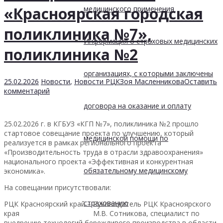
«Красноярская городская
медицинского применения
поликлиника №7»,
Информация о страховых медицинских
поликлиника №2
организациях, с которыми заключены
25.02.2026
Новости
,
Новости РЦК
Зоя Масленникова
Оставить
комментарий
договора на оказание и оплату
25.02.2026 г. в КГБУЗ «КГП №7», поликлиника №2 прошло
стартовое совещание проекта по улучшению, который
медицинской помощи по
реализуется в рамках регионального проекта
«Производительность труда в отрасли здравоохранения»
национального проекта «Эффективная и конкурентная
обязательному медицинскому
экономика».
На совещании присутствовали:
страхованию
РЦК Красноярский край – Руководитель РЦК Красноярского
края М.В. Сотникова, специалист по
внедрению технологий бережливого производства в области