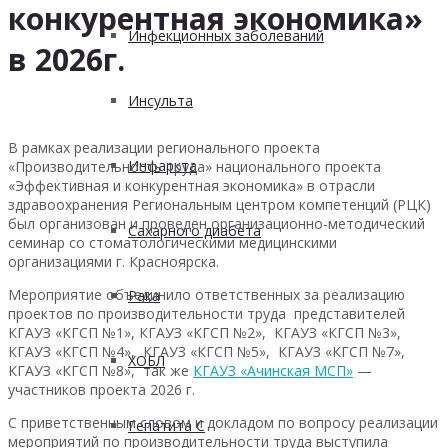
конкурентная экономика»
Инфекционных заболеваний
в 2026г.
Инсульта
В рамках реализации регионального проекта
Инфаркта
«Производительность труда» национального проекта
«Эффективная и конкурентная экономика» в отрасли
здравоохранения Региональным центром компетенций (РЦК)
был организован и проведен организационно-методический
Сахарного диабета
семинар со стоматологическими медицинскими
организациями г. Красноярска.
Мероприятие объединило ответственных за реализацию
Рака
проектов по производительности труда представителей
КГАУЗ «КГСП №1», КГАУЗ «КГСП №2», КГАУЗ «КГСП №3»,
КГАУЗ «КГСП №4», КГАУЗ «КГСП №5», КГАУЗ «КГСП №7»,
ХОБЛ
КГАУЗ «КГСП №8», так же
КГАУЗ «Ачинская МСП»
—
участников проекта 2026 г.
С приветственным словом и докладом по вопросу реализации
Гепатита С
мероприятий по производительности труда выступила