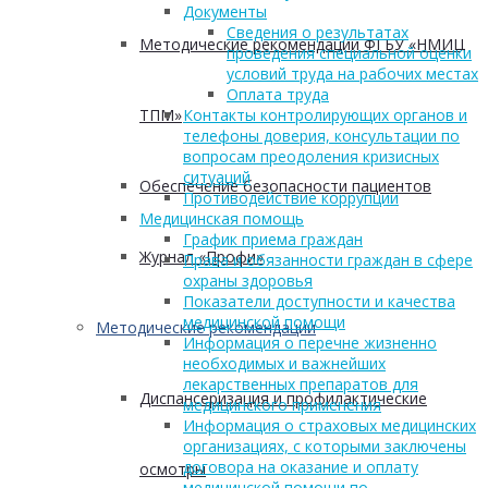
Документы
Сведения о результатах
Методические рекомендации ФГБУ «НМИЦ
проведения специальной оценки
условий труда на рабочих местах
Оплата труда
ТПМ»
Контакты контролирующих органов и
телефоны доверия, консультации по
вопросам преодоления кризисных
ситуаций
Обеспечение безопасности пациентов
Противодействие коррупции
Медицинская помощь
График приема граждан
Журнал «Профи»
Права и обязанности граждан в сфере
охраны здоровья
Показатели доступности и качества
медицинской помощи
Методические рекомендации
Информация о перечне жизненно
необходимых и важнейших
лекарственных препаратов для
Диспансеризация и профилактические
медицинского применения
Информация о страховых медицинских
организациях, с которыми заключены
договора на оказание и оплату
осмотры
медицинской помощи по