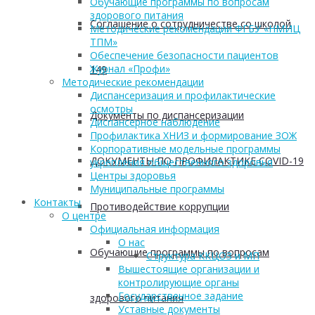
Обучающие программы по вопросам
здорового питания
Соглашение о сотрудничестве со школой
Методические рекомендации ФГБУ «НМИЦ
ТПМ»
Обеспечение безопасности пациентов
Журнал «Профи»
149
Методические рекомендации
Диспансеризация и профилактические
осмотры
Документы по диспансеризации
Диспансерное наблюдение
Профилактика ХНИЗ и формирование ЗОЖ
Корпоративные модельные программы
ДОКУМЕНТЫ ПО ПРОФИЛАКТИКЕ COVID-19
укрепления общественного здоровья
Центры здоровья
Муниципальные программы
Контакты
Противодействие коррупции
О центре
Официальная информация
О нас
Обучающие программы по вопросам
Структура ККЦОЗ и МП
Вышестоящие организации и
контролирующие органы
Государственное задание
здорового питания
Уставные документы