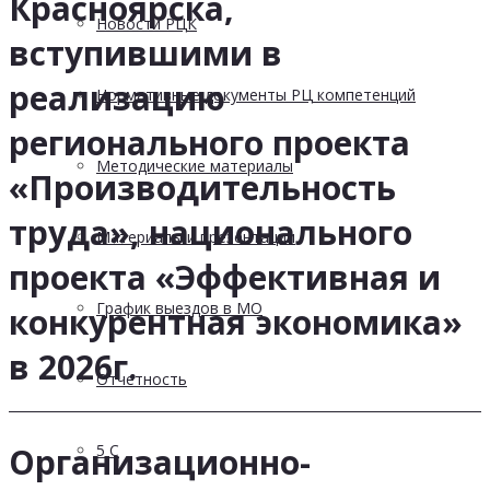
Красноярска,
Новости РЦК
вступившими в
реализацию
Нормативные документы РЦ компетенций
регионального проекта
Методические материалы
«Производительность
труда», национального
Материалы и презентации
проекта «Эффективная и
График выездов в МО
конкурентная экономика»
в 2026г.
Отчетность
5 С
Организационно-