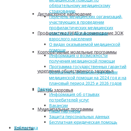
обязательному медицинскому
страхованию
Диспансерное наблюдение
Перечень медицинских организаций,
участвующих в проведении
профилактических медицинских
Профилактика ХНИЗ и формирование ЗОЖ
осмотров и диспансеризации
взрослого населения
О видах оказываемой медицинской
помощи
Корпоративные модельные программы
Информация о возможности
получения медицинской помощи
Программа государственных гарантий
укрепления общественного здоровья
бесплатного оказания гражданам
медицинской помощи на 2024 год и на
плановый период 2025 и 2026 годов
Разное
Центры здоровья
Информация об отзывах
потребителей услуг
Вакансии
Муниципальные программы
Наши партнеры
Защита персональных данных
Бесплатная юридическая помощь
Библиотека
Контакты