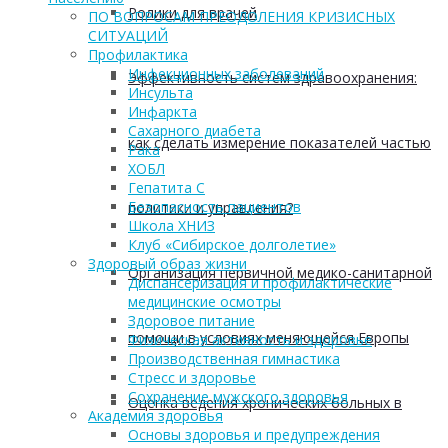
Ролики для врачей
ПО ВОПРОСАМ ПРЕОДОЛЕНИЯ КРИЗИСНЫХ
СИТУАЦИЙ
Профилактика
Инфекционных заболеваний
Эффективность систем здравоохранения:
Инсульта
Инфаркта
Сахарного диабета
как сделать измерение показателей частью
Рака
ХОБЛ
Гепатита С
Безопасность пациентов
политики и управления?
Школа ХНИЗ
Клуб «Сибирское долголетие»
Здоровый образ жизни
Организация первичной медико-санитарной
Диспансеризация и профилактические
медицинские осмотры
Здоровое питание
помощи в условиях меняющейся Европы
Физическая активность и здоровье
Производственная гимнастика
Стресс и здоровье
Сохранение мужского здоровья
Оценка ведения хронических больных в
Академия здоровья
Основы здоровья и предупреждения