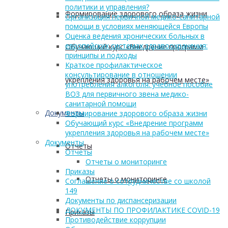
политики и управления?
Формирование здорового образа жизни
Организация первичной медико-санитарной
помощи в условиях меняющейся Европы
Оценка ведения хронических больных в
европейских системах здравоохранения:
Обучающий курс «Внедрение программ
принципы и подходы
Краткое профилактическое
консультирование в отношении
укрепления здоровья на рабочем месте»
употребления алкоголя: учебное пособие
ВОЗ для первичного звена медико-
санитарной помощи
Документы
Формирование здорового образа жизни
Обучающий курс «Внедрение программ
укрепления здоровья на рабочем месте»
Документы
Отчеты
Отчеты
Отчеты о мониторинге
Приказы
Отчеты о мониторинге
Соглашение о сотрудничестве со школой
149
Документы по диспансеризации
ДОКУМЕНТЫ ПО ПРОФИЛАКТИКЕ COVID-19
Приказы
Противодействие коррупции