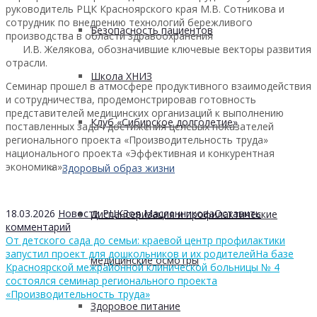
руководитель РЦК Красноярского края М.В. Сотникова и
сотрудник по внедрению технологий бережливого
Безопасность пациентов
производства в области здравоохранения
И.В. Желякова, обозначившие ключевые векторы развития
отрасли.
Школа ХНИЗ
Семинар прошел в атмосфере продуктивного взаимодействия
и сотрудничества, продемонстрировав готовность
представителей медицинских организаций к выполнению
Клуб «Сибирское долголетие»
поставленных задач достижения целевых показателей
регионального проекта «Производительность труда»
национального проекта «Эффективная и конкурентная
экономика».
Здоровый образ жизни
18.03.2026
Новости РЦК
Зоя Масленникова
Оставить
Диспансеризация и профилактические
комментарий
От детского сада до семьи: краевой центр профилактики
запустил проект для дошкольников и их родителей
На базе
медицинские осмотры
Красноярской межрайонной клинической больницы № 4
состоялся семинар регионального проекта
«Производительность труда»
Здоровое питание