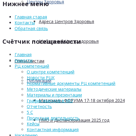
Центры Здоровья
Нижнее меню
Главная старая
Адреса Центров Здоровья
Контакты
Обратная связь
Счётчик посещаемости
Мобильный Центр здоровья
Главная
Новости
Cпециалистам
РЦ компетенций
О центре компетенций
Новости РЦК
Публикации
Нормативные документы РЦ компетенций
Методические материалы
Материалы и презентации
Материалы ФОРУМА 17-18 октября 2024
График выездов в МО
Отчетность
5 С
Проектная деятельность
ПМО и Диспансеризация 2025 год
Кейсы
Контактная информация
Населению