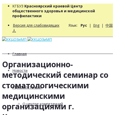
КГБУЗ
Красноярский краевой Центр
общественного здоровья и медицинской
профилактики
Версия для слабовидящих
Язык:
Рус
|
Eng
|
中国
人
Главная
Организационно-
Новости
методический семинар со
стоматологическими
РЦ компетенций
медицинскими
организациями г.
О центре компетенций