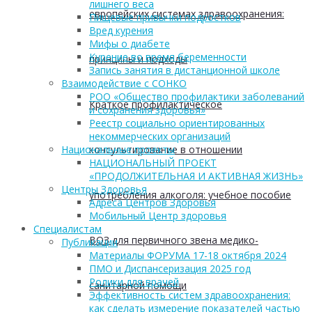
лишнего веса
европейских системах здравоохранения:
Пищевые привычки подростков
Вред курения
Мифы о диабете
Курение во время беременности
принципы и подходы
Запись занятия в дистанционной школе
Взаимодействие с СОНКО
РОО «Общество профилактики заболеваний
Краткое профилактическое
и сохранения здоровья»
Реестр социально ориентированных
некоммерческих организаций
консультирование в отношении
Национальные проекты
НАЦИОНАЛЬНЫЙ ПРОЕКТ
«ПРОДОЛЖИТЕЛЬНАЯ И АКТИВНАЯ ЖИЗНЬ»
Центры Здоровья
употребления алкоголя: учебное пособие
Адреса Центров Здоровья
Мобильный Центр здоровья
Cпециалистам
ВОЗ для первичного звена медико-
Публикации
Материалы ФОРУМА 17-18 октября 2024
ПМО и Диспансеризация 2025 год
Ролики для врачей
санитарной помощи
Эффективность систем здравоохранения:
как сделать измерение показателей частью