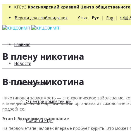
КГБУЗ
Красноярский краевой Центр общественног
Версия для слабовидящих
Язык:
Рус
|
Eng
|
中国
Главная
В плену никотина
Новости
В плену никотина
РЦ компетенций
Никотиновая зависимость — это хроническое заболевание, ко
О центре компетенций
в поведении человека, физиологии организма и психологичес
подробнее.
Этап I: Экспериментирование
Новости РЦК
На первом этапе человек впервые пробует курить. Это может