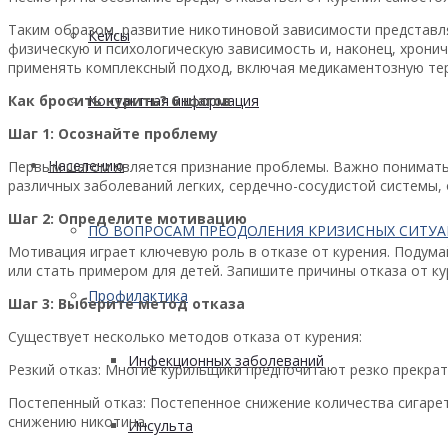
Таким образом, развитие никотиновой зависимости представ
Кейсы
физическую и психологическую зависимость и, наконец, хрони
применять комплексный подход, включая медикаментозную тер
Как бросить курить? 6 шагов
Контактная информация
Шаг 1: Осознайте проблему
Населению
Первым шагом является признание проблемы. Важно понимать,
различных заболеваний легких, сердечно-сосудистой системы,
Шаг 2: Определите мотивацию
ПО ВОПРОСАМ ПРЕОДОЛЕНИЯ КРИЗИСНЫХ СИТУ
Мотивация играет ключевую роль в отказе от курения. Подума
или стать примером для детей. Запишите причины отказа от ку
Профилактика
Шаг 3: Выберите метод отказа
Существует несколько методов отказа от курения:
Инфекционных заболеваний
Резкий отказ: Многие курильщики предпочитают резко прекрати
Постепенный отказ: Постепенное снижение количества сигарет
снижению никотина.
Инсульта