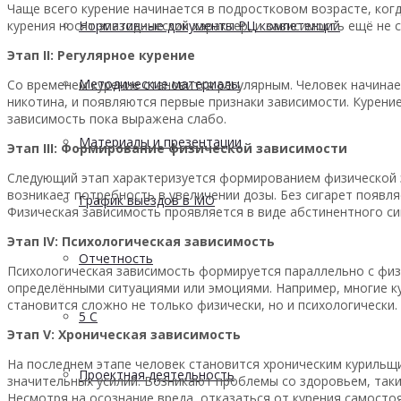
Чаще всего курение начинается в подростковом возрасте, ког
курения носят эпизодический характер, и зависимость ещё не
Нормативные документы РЦ компетенций
Этап II: Регулярное курение
Методические материалы
Со временем курение становится регулярным. Человек начинае
никотина, и появляются первые признаки зависимости. Курение
зависимость пока выражена слабо.
Материалы и презентации
Этап III: Формирование физической зависимости
Следующий этап характеризуется формированием физической з
возникает потребность в увеличении дозы. Без сигарет появл
График выездов в МО
Физическая зависимость проявляется в виде абстинентного син
Этап IV: Психологическая зависимость
Отчетность
Психологическая зависимость формируется параллельно с физ
определёнными ситуациями или эмоциями. Например, многие кур
становится сложно не только физически, но и психологически.
5 С
Этап V: Хроническая зависимость
На последнем этапе человек становится хроническим курильщи
Проектная деятельность
значительных усилий. Возникают проблемы со здоровьем, таки
Несмотря на осознание вреда, отказаться от курения самосто