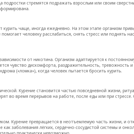
да подростки стремятся подражать взрослым или своим сверстн
 сформирована.
т курить чаще, иногда ежедневно. На этом этапе организм прив
 помогает человеку расслабиться, снять стресс или поднять на
ависимости от никотина. Организм адаптируется к постоянному
яется чувство дискомфорта, раздражительность, тревожность и
дрома («ломка»), когда человек пытается бросить курить.
ической. Курение становится частью повседневной жизни, ритуа
ят во время перерывов на работе, после еды или при стрессе. 
ком. Курение превращается в неотъемлемую часть жизни, и отк
е как заболевания лёгких, сердечно-сосудистой системы и онко
ятельно практически невозможно.