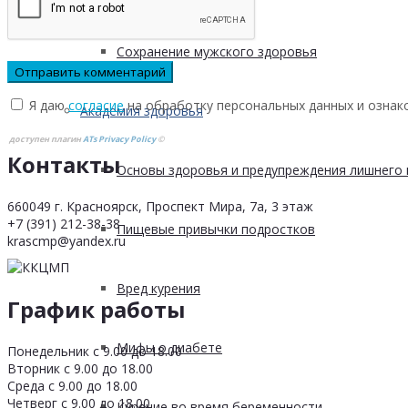
Сохранение мужского здоровья
Я даю
согласие
на обработку персональных данных и ознак
Академия здоровья
доступен плагин
ATs Privacy Policy
©
Контакты
Основы здоровья и предупреждения лишнего 
660049 г. Красноярск, Проспект Мира, 7а, 3 этаж
+7 (391) 212-38-38
Пищевые привычки подростков
krascmp@yandex.ru
Вред курения
График работы
Мифы о диабете
Понедельник с 9.00 до 18.00
Вторник с 9.00 до 18.00
Среда с 9.00 до 18.00
Четверг с 9.00 до 18.00
Курение во время беременности