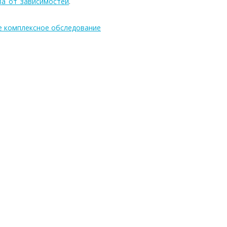
за_от_зависимостей
.
е комплексное обследование