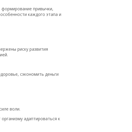
, формирование привычки,
 особенности каждого этапа и
вержены риску развития
ией.
здоровье, сэкономить деньги
силе воли.
т организму адаптироваться к