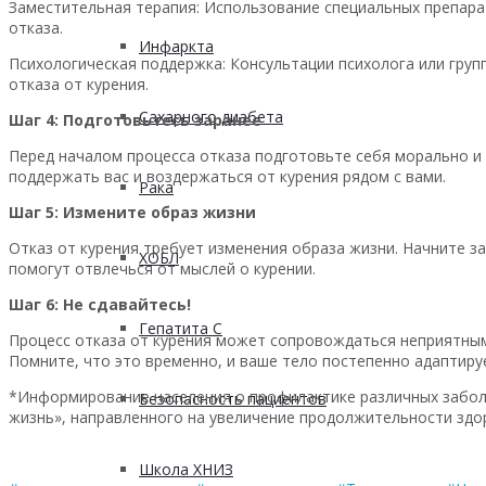
Заместительная терапия: Использование специальных препара
отказа.
Инфаркта
Психологическая поддержка: Консультации психолога или гру
отказа от курения.
Сахарного диабета
Шаг 4: Подготовьтесь заранее
Перед началом процесса отказа подготовьте себя морально и 
поддержать вас и воздержаться от курения рядом с вами.
Рака
Шаг 5: Измените образ жизни
Отказ от курения требует изменения образа жизни. Начните з
ХОБЛ
помогут отвлечься от мыслей о курении.
Шаг 6: Не сдавайтесь!
Гепатита С
Процесс отказа от курения может сопровождаться неприятным
Помните, что это временно, и ваше тело постепенно адаптиру
*Информирование населения о профилактике различных забол
Безопасность пациентов
жизнь», направленного на увеличение продолжительности здо
Школа ХНИЗ