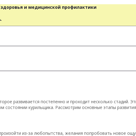
о здоровья и медицинской профилактики
人
торое развивается постепенно и проходит несколько стадий. Э
ком состоянии курильщика. Рассмотрим основные этапы развити
 произойти из-за любопытства, желания попробовать новое ощу