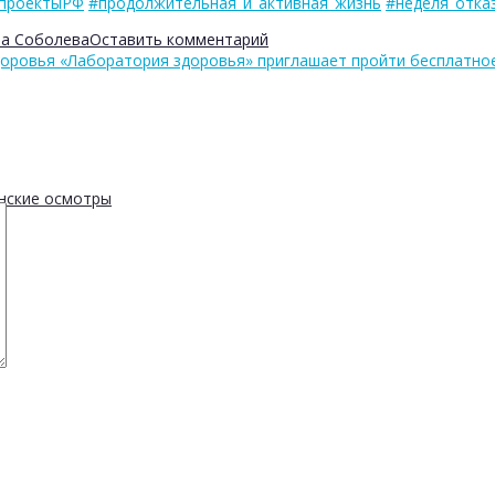
проектыРФ
#продолжительная_и_активная_жизнь
#неделя_отка
на Соболева
Оставить комментарий
оровья «Лаборатория здоровья» приглашает пройти бесплатно
нские осмотры