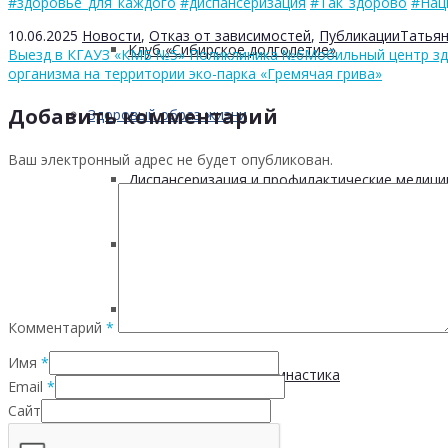
#здоровье_для_каждого
#диспансеризация
#Так_здорово
#Нац
10.06.2025
Новости
,
Отказ от зависимостей
,
Публикации
Татья
Клуб «Сибирское долголетие»
Выезд в КГАУЗ «КМБ №5» Поликлиника №6
Мобильный центр зд
организма на территории эко-парка «Гремячая грива»
Добавить комментарий
Здоровый образ жизни
Ваш электронный адрес не будет опубликован.
Диспансеризация и профилактические медици
Здоровое питание
Физическая активность и здоровье
Комментарий
*
Имя
*
Производственная гимнастика
Email
*
Сайт
Стресс и здоровье