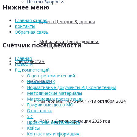
Центры Здоровья
Нижнее меню
Главная старая
Адреса Центров Здоровья
Контакты
Обратная связь
Мобильный Центр здоровья
Счётчик посещаемости
Главная
Cпециалистам
Новости
РЦ компетенций
О центре компетенций
Публикации
Новости РЦК
Нормативные документы РЦ компетенций
Методические материалы
Материалы и презентации
Материалы ФОРУМА 17-18 октября 2024
График выездов в МО
Отчетность
5 С
ПМО и Диспансеризация 2025 год
Проектная деятельность
Кейсы
Контактная информация