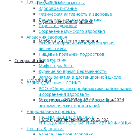
Центры Здоровья
медицинские осмотры
Здоровое питание
Физическая активность и здоровье
Производственная гимнастика
Адреса Центров Здоровья
Стресс и здоровье
Сохранение мужского здоровья
Академия здоровья
Мобильный Центр здоровья
Основы здоровья и предупреждения
лишнего веса
Пищевые привычки подростков
Вред курения
Cпециалистам
Мифы о диабете
Курение во время беременности
Запись занятия в дистанционной школе
Публикации
Взаимодействие с СОНКО
РОО «Общество профилактики заболеваний
и сохранения здоровья»
Материалы ФОРУМА 17-18 октября 2024
Реестр социально ориентированных
некоммерческих организаций
Национальные проекты
НАЦИОНАЛЬНЫЙ ПРОЕКТ
ПМО и Диспансеризация 2025 год
«ПРОДОЛЖИТЕЛЬНАЯ И АКТИВНАЯ ЖИЗНЬ»
Центры Здоровья
Адреса Центров Здоровья