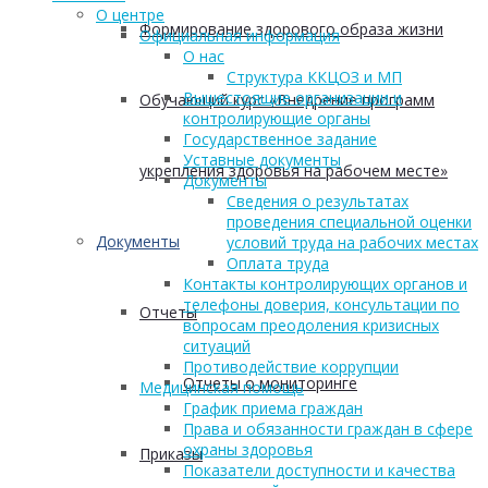
О центре
Формирование здорового образа жизни
Официальная информация
О нас
Структура ККЦОЗ и МП
Вышестоящие организации и
Обучающий курс «Внедрение программ
контролирующие органы
Государственное задание
Уставные документы
укрепления здоровья на рабочем месте»
Документы
Сведения о результатах
проведения специальной оценки
Документы
условий труда на рабочих местах
Оплата труда
Контакты контролирующих органов и
телефоны доверия, консультации по
Отчеты
вопросам преодоления кризисных
ситуаций
Противодействие коррупции
Отчеты о мониторинге
Медицинская помощь
График приема граждан
Права и обязанности граждан в сфере
охраны здоровья
Приказы
Показатели доступности и качества