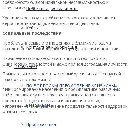
тревожностью, эмоциональной нестабильностью и
агрессивностью.
Проектная деятельность
Хроническое злоупотребление алкоголем увеличивает
вероятность суицидальных мыслей и действий.
Кейсы
Социальные последствия
Проблемы в семье и отношениях с близкими людьми
Контактная информация
вследствие частых конфликтов, раздражения и агрессии.
Нарушение социальной адаптации, потеря работы,
финансовых трудностей и даже полная деградация личности.
Населению
Помните, что трезвость – это выбор сильных! Не впускайте
алкоголь в свою жизнь!
ПО ВОПРОСАМ ПРЕОДОЛЕНИЯ КРИЗИСНЫХ
*Информирование населения о профилактике различных
заболеваний осуществляется в рамках национального
проекта «Продолжительная и активная жизнь»,
СИТУАЦИЙ
направленного на увеличение продолжительности здоровой
жизни населения.
Профилактика