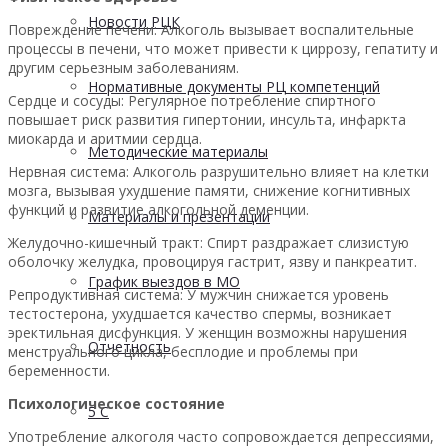
Новости РЦК
Повреждение печени: Алкоголь вызывает воспалительные
процессы в печени, что может привести к циррозу, гепатиту и
другим серьезным заболеваниям.
Нормативные документы РЦ компетенций
Сердце и сосуды: Регулярное потребление спиртного
повышает риск развития гипертонии, инсульта, инфаркта
миокарда и аритмии сердца.
Методические материалы
Нервная система: Алкоголь разрушительно влияет на клетки
мозга, вызывая ухудшение памяти, снижение когнитивных
функций и развитие алкогольной деменции.
Материалы и презентации
Желудочно-кишечный тракт: Спирт раздражает слизистую
оболочку желудка, провоцируя гастрит, язву и панкреатит.
График выездов в МО
Репродуктивная система: У мужчин снижается уровень
тестостерона, ухудшается качество спермы, возникает
эректильная дисфункция. У женщин возможны нарушения
Отчетность
менструального цикла, бесплодие и проблемы при
беременности.
Психологическое состояние
5 С
Употребление алкоголя часто сопровождается депрессиями,