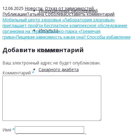
12.06.2025
Новости
,
Отказ от зависимостей
,
Инфекционных заболеваний
Публикации
Татьяна Соболева
Оставить комментарий
Мобильный центр здоровья «Лаборатория здоровья»
приглашает пройти бесплатное комплексное обследование
Инсульта
организма на территории эко-парка «Гремячая
грива»
Пищевая зависимость какая она? Способы избавления
Добавить комментарий
Инфаркта
Ваш электронный адрес не будет опубликован.
Сахарного диабета
Комментарий
*
Рака
ХОБЛ
Гепатита С
Имя
*