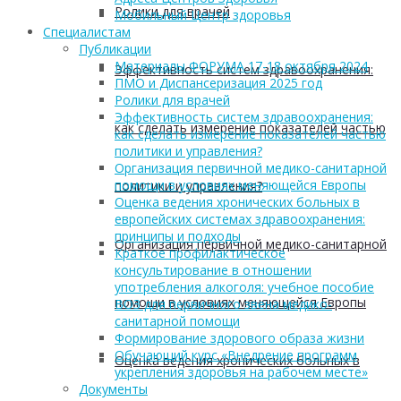
Ролики для врачей
Мобильный Центр здоровья
Cпециалистам
Публикации
Материалы ФОРУМА 17-18 октября 2024
Эффективность систем здравоохранения:
ПМО и Диспансеризация 2025 год
Ролики для врачей
Эффективность систем здравоохранения:
как сделать измерение показателей частью
как сделать измерение показателей частью
политики и управления?
Организация первичной медико-санитарной
помощи в условиях меняющейся Европы
политики и управления?
Оценка ведения хронических больных в
европейских системах здравоохранения:
принципы и подходы
Организация первичной медико-санитарной
Краткое профилактическое
консультирование в отношении
употребления алкоголя: учебное пособие
помощи в условиях меняющейся Европы
ВОЗ для первичного звена медико-
санитарной помощи
Формирование здорового образа жизни
Обучающий курс «Внедрение программ
Оценка ведения хронических больных в
укрепления здоровья на рабочем месте»
Документы