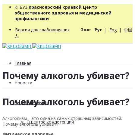
КГБУЗ
Красноярский краевой Центр
общественного здоровья и медицинской
профилактики
Версия для слабовидящих
Язык:
Рус
|
Eng
|
中国
人
Главная
Почему алкоголь убивает?
Новости
Почему алкоголь убивает?
РЦ компетенций
Алкоголизм – это одна из самых страшных зависимостей.
О центре компетенций
Почему алкоголь убивает?
Физическое здоровье