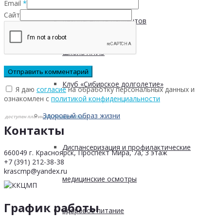
Email
*
Сайт
Безопасность пациентов
Школа ХНИЗ
Клуб «Сибирское долголетие»
Я даю
согласие
на обработку персональных данных и
ознакомлен с
политикой конфиденциальности
Здоровый образ жизни
доступен плагин
ATs Privacy Policy
©
Контакты
Диспансеризация и профилактические
660049 г. Красноярск, Проспект Мира, 7а, 3 этаж
+7 (391) 212-38-38
krascmp@yandex.ru
медицинские осмотры
График работы
Здоровое питание