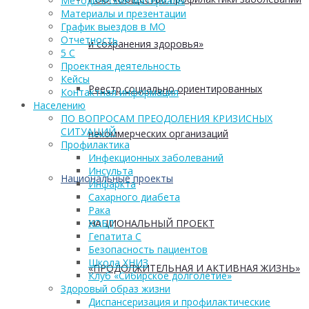
Методические материалы
Материалы и презентации
График выездов в МО
Отчетность
и сохранения здоровья»
5 С
Проектная деятельность
Кейсы
Реестр социально ориентированных
Контактная информация
Населению
ПО ВОПРОСАМ ПРЕОДОЛЕНИЯ КРИЗИСНЫХ
СИТУАЦИЙ
некоммерческих организаций
Профилактика
Инфекционных заболеваний
Инсульта
Национальные проекты
Инфаркта
Сахарного диабета
Рака
НАЦИОНАЛЬНЫЙ ПРОЕКТ
ХОБЛ
Гепатита С
Безопасность пациентов
Школа ХНИЗ
«ПРОДОЛЖИТЕЛЬНАЯ И АКТИВНАЯ ЖИЗНЬ»
Клуб «Сибирское долголетие»
Здоровый образ жизни
Диспансеризация и профилактические