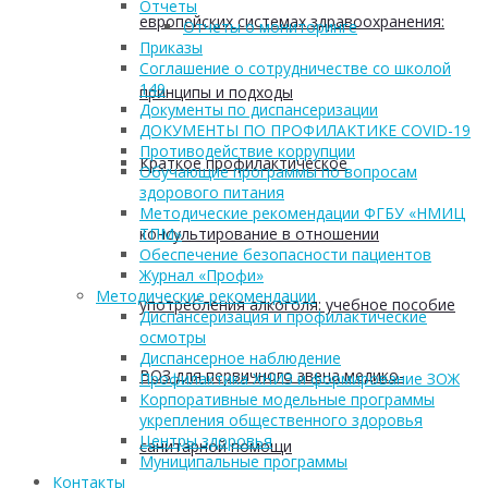
Отчеты
европейских системах здравоохранения:
Отчеты о мониторинге
Приказы
Соглашение о сотрудничестве со школой
149
принципы и подходы
Документы по диспансеризации
ДОКУМЕНТЫ ПО ПРОФИЛАКТИКЕ COVID-19
Противодействие коррупции
Краткое профилактическое
Обучающие программы по вопросам
здорового питания
Методические рекомендации ФГБУ «НМИЦ
консультирование в отношении
ТПМ»
Обеспечение безопасности пациентов
Журнал «Профи»
Методические рекомендации
употребления алкоголя: учебное пособие
Диспансеризация и профилактические
осмотры
Диспансерное наблюдение
ВОЗ для первичного звена медико-
Профилактика ХНИЗ и формирование ЗОЖ
Корпоративные модельные программы
укрепления общественного здоровья
Центры здоровья
санитарной помощи
Муниципальные программы
Контакты