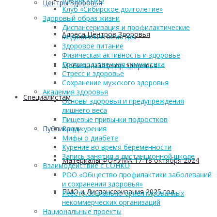
Центры Здоровья
Клуб «Сибирское долголетие»
Здоровый образ жизни
Диспансеризация и профилактические
Адреса Центров Здоровья
медицинские осмотры
Здоровое питание
Физическая активность и здоровье
Производственная гимнастика
Мобильный Центр здоровья
Стресс и здоровье
Сохранение мужского здоровья
Академия здоровья
Cпециалистам
Основы здоровья и предупреждения
лишнего веса
Пищевые привычки подростков
Публикации
Вред курения
Мифы о диабете
Курение во время беременности
Запись занятия в дистанционной школе
Материалы ФОРУМА 17-18 октября 2024
Взаимодействие с СОНКО
РОО «Общество профилактики заболеваний
и сохранения здоровья»
ПМО и Диспансеризация 2025 год
Реестр социально ориентированных
некоммерческих организаций
Национальные проекты