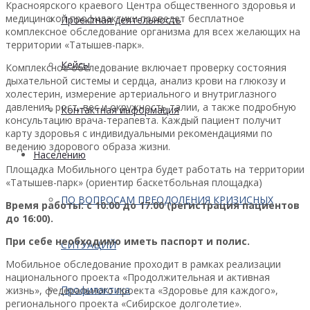
Красноярского краевого Центра общественного здоровья и
медицинской профилактики проведет бесплатное
Проектная деятельность
комплексное обследование организма для всех желающих на
территории «Татышев-парк».
Кейсы
Комплексное обследование включает проверку состояния
дыхательной системы и сердца, анализ крови на глюкозу и
холестерин, измерение артериального и внутриглазного
давления, рост, вес и окружность талии, а также подробную
Контактная информация
консультацию врача-терапевта. Каждый пациент получит
карту здоровья с индивидуальными рекомендациями по
ведению здорового образа жизни.
Населению
Площадка Мобильного центра будет работать на территории
«Татышев-парк» (ориентир баскетбольная площадка)
ПО ВОПРОСАМ ПРЕОДОЛЕНИЯ КРИЗИСНЫХ
Время работы: с 10:00 до 17:00 (регистрация пациентов
до 16:00).
При себе необходимо иметь паспорт и полис.
СИТУАЦИЙ
Мобильное обследование проходит в рамках реализации
национального проекта «Продолжительная и активная
Профилактика
жизнь», федерального проекта «Здоровье для каждого»,
регионального проекта «Сибирское долголетие».