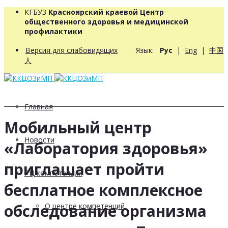
КГБУЗ
Красноярский краевой Центр
общественного здоровья и медицинской
профилактики
Версия для слабовидящих
Язык:
Рус
|
Eng
|
中国
人
Главная
Мобильный центр
Новости
«Лаборатория здоровья»
приглашает пройти
РЦ компетенций
бесплатное комплексное
обследование организма
О центре компетенций