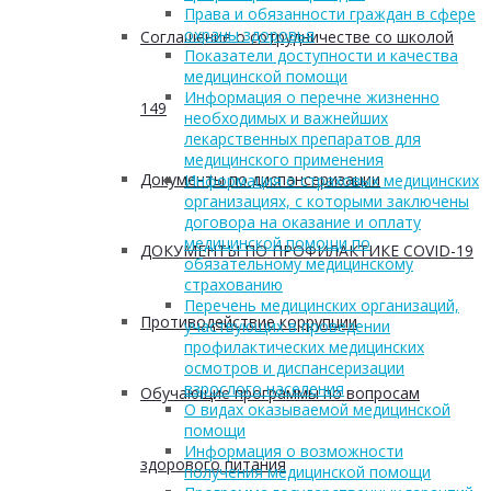
Права и обязанности граждан в сфере
охраны здоровья
Соглашение о сотрудничестве со школой
Показатели доступности и качества
медицинской помощи
Информация о перечне жизненно
149
необходимых и важнейших
лекарственных препаратов для
медицинского применения
Документы по диспансеризации
Информация о страховых медицинских
организациях, с которыми заключены
договора на оказание и оплату
медицинской помощи по
ДОКУМЕНТЫ ПО ПРОФИЛАКТИКЕ COVID-19
обязательному медицинскому
страхованию
Перечень медицинских организаций,
Противодействие коррупции
участвующих в проведении
профилактических медицинских
осмотров и диспансеризации
взрослого населения
Обучающие программы по вопросам
О видах оказываемой медицинской
помощи
Информация о возможности
здорового питания
получения медицинской помощи