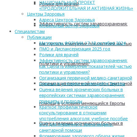
НАЦИОНАЛЬНЫЙ ПРОЕКТ
Ролики для врачей
«ПРОДОЛЖИТЕЛЬНАЯ И АКТИВНАЯ ЖИЗНЬ»
Центры Здоровья
Адреса Центров Здоровья
Эффективность систем здравоохранения:
Мобильный Центр здоровья
Cпециалистам
Публикации
Материалы ФОРУМА 17-18 октября 2024
как сделать измерение показателей частью
ПМО и Диспансеризация 2025 год
Ролики для врачей
Эффективность систем здравоохранения:
политики и управления?
как сделать измерение показателей частью
политики и управления?
Организация первичной медико-санитарной
Организация первичной медико-санитарной
помощи в условиях меняющейся Европы
Оценка ведения хронических больных в
европейских системах здравоохранения:
принципы и подходы
помощи в условиях меняющейся Европы
Краткое профилактическое
консультирование в отношении
употребления алкоголя: учебное пособие
Оценка ведения хронических больных в
ВОЗ для первичного звена медико-
санитарной помощи
Формирование здорового образа жизни