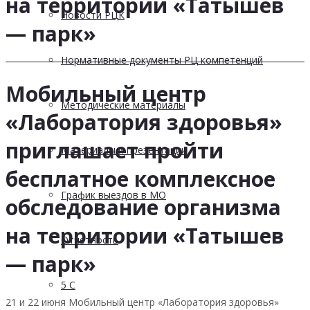
на территории «Татышев
Новости РЦК
— парк»
Нормативные документы РЦ компетенций
Мобильный центр
Методические материалы
«Лаборатория здоровья»
приглашает пройти
Материалы и презентации
бесплатное комплексное
График выездов в МО
обследование организма
на территории «Татышев
Отчетность
— парк»
5 С
21 и 22 июня Мобильный центр «Лаборатория здоровья»