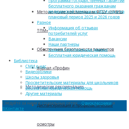
Программа государственных гарантий
бесплатного оказания гражданам
медицинской помощи на 2024 год и на
Методические рекомендации ФГБУ «НМИЦ
плановый период 2025 и 2026 годов
Разное
Информация об отзывах
ТПМ»
потребителей услуг
Вакансии
Наши партнеры
Обеспечение безопасности пациентов
Защита персональных данных
Бесплатная юридическая помощь
Библиотека
СМИ о нас
Журнал «Профи»
Видеоролики
Школы здоровья
Просветительские материалы для школьников
Методические рекомендации
Бесплатная юридическая помощь
Другие материалы
Следуйте за нами в социальных сетях:
Одноклассники
и
Диспансеризация и профилактические
ВКонтакте
осмотры