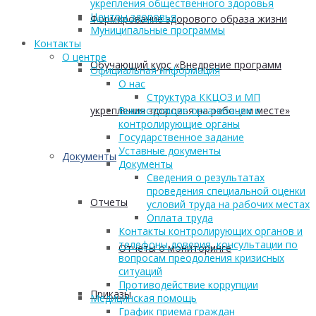
укрепления общественного здоровья
Центры здоровья
Формирование здорового образа жизни
Муниципальные программы
Контакты
О центре
Обучающий курс «Внедрение программ
Официальная информация
О нас
Структура ККЦОЗ и МП
укрепления здоровья на рабочем месте»
Вышестоящие организации и
контролирующие органы
Государственное задание
Уставные документы
Документы
Документы
Сведения о результатах
проведения специальной оценки
Отчеты
условий труда на рабочих местах
Оплата труда
Контакты контролирующих органов и
телефоны доверия, консультации по
Отчеты о мониторинге
вопросам преодоления кризисных
ситуаций
Противодействие коррупции
Приказы
Медицинская помощь
График приема граждан