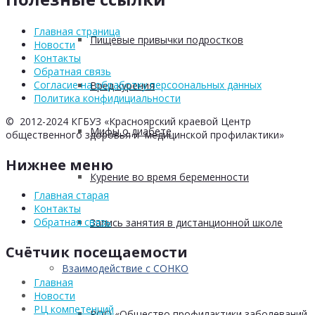
Главная страница
Пищевые привычки подростков
Новости
Контакты
Обратная связь
Согласие на обработку персоональных данных
Вред курения
Политика конфидициальности
© 2012-2024 КГБУЗ «Красноярский краевой Центр
Мифы о диабете
общественного здоровья и медицинской профилактики»
Нижнее меню
Курение во время беременности
Главная старая
Контакты
Обратная связь
Запись занятия в дистанционной школе
Счётчик посещаемости
Взаимодействие с СОНКО
Главная
Новости
РЦ компетенций
РОО «Общество профилактики заболеваний