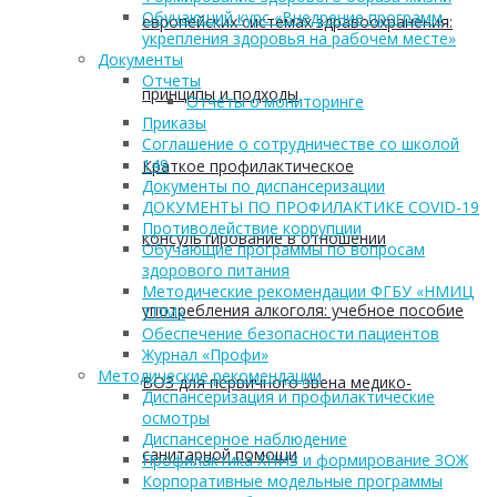
Обучающий курс «Внедрение программ
европейских системах здравоохранения:
укрепления здоровья на рабочем месте»
Документы
Отчеты
принципы и подходы
Отчеты о мониторинге
Приказы
Соглашение о сотрудничестве со школой
149
Краткое профилактическое
Документы по диспансеризации
ДОКУМЕНТЫ ПО ПРОФИЛАКТИКЕ COVID-19
Противодействие коррупции
консультирование в отношении
Обучающие программы по вопросам
здорового питания
Методические рекомендации ФГБУ «НМИЦ
употребления алкоголя: учебное пособие
ТПМ»
Обеспечение безопасности пациентов
Журнал «Профи»
Методические рекомендации
ВОЗ для первичного звена медико-
Диспансеризация и профилактические
осмотры
Диспансерное наблюдение
санитарной помощи
Профилактика ХНИЗ и формирование ЗОЖ
Корпоративные модельные программы