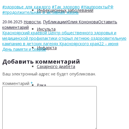
#здоровье_для_каждого
#Так_здорово
#НацпроектыРФ
Инфекционных заболеваний
#продолжительная_и_активная_жизнь
20.06.2025
Новости
,
Публикации
Юлия Кононова
Оставить
комментарий
Инсульта
Красноярский краевой Центр общественного здоровья и
медицинской профилактики открыл летнюю оздоровительную
кампанию в детских лагерях Красноярского края
22 – июня
Инфаркта
День памяти и скорби
Добавить комментарий
Сахарного диабета
Ваш электронный адрес не будет опубликован.
Комментарий
*
Рака
ХОБЛ
Гепатита С