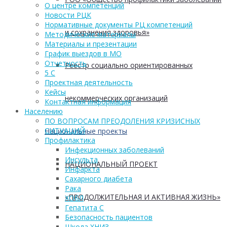
О центре компетенций
Новости РЦК
Нормативные документы РЦ компетенций
и сохранения здоровья»
Методические материалы
Материалы и презентации
График выездов в МО
Отчетность
Реестр социально ориентированных
5 С
Проектная деятельность
Кейсы
некоммерческих организаций
Контактная информация
Населению
ПО ВОПРОСАМ ПРЕОДОЛЕНИЯ КРИЗИСНЫХ
СИТУАЦИЙ
Национальные проекты
Профилактика
Инфекционных заболеваний
Инсульта
НАЦИОНАЛЬНЫЙ ПРОЕКТ
Инфаркта
Сахарного диабета
Рака
«ПРОДОЛЖИТЕЛЬНАЯ И АКТИВНАЯ ЖИЗНЬ»
ХОБЛ
Гепатита С
Безопасность пациентов
Школа ХНИЗ