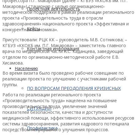
профессора П.Г. Макарова» (далее – КГБУЗ «ККОКБ им. П.Г.
Макарова») стационар с целью организационно-
Проектная деятельность
методической поддержки в рамках реализации регионального
проекта «Производительность труда в отрасли
здравоохранения» национального проекта «Эффективная и
Кейсы
конкурентная экономика».
Присутствовали: РЦК КК – руководитель М.В. Сотникова; –
КГБУЗ «ККОКБ им. П.Г. Макарова» – заместитель главного
Контактная информация
врача по медицинской части А.С. Каданцева, заведующий
отделом по организационно-методической работе Е.В.
Хисамова.
Населению
Во время визита было проведено рабочее совещание по
реализации проекта по улучшению с участниками рабочей
группы.
ПО ВОПРОСАМ ПРЕОДОЛЕНИЯ КРИЗИСНЫХ
Работа по реализации регионального проекта
«Производительность труда» нацелена на повышение
производительности труда, увеличение значений
СИТУАЦИЙ
показателей безопасности, качества и доступности
медицинской помощи, эффективного использования ресурсов
системы здравоохранения, развития кадрового потенциала
Профилактика
посредством непрерывного улучшения процессов.