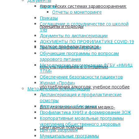
Документы
европейских системах здравоохранения:
Отчеты
Отчеты о мониторинге
Приказы
Соглашение о сотрудничестве со школой
принципы и подходы
149
Документы по диспансеризации
ДОКУМЕНТЫ ПО ПРОФИЛАКТИКЕ COVID-19
Краткое профилактическое
Противодействие коррупции
Обучающие программы по вопросам
здорового питания
Методические рекомендации ФГБУ «НМИЦ
консультирование в отношении
ТПМ»
Обеспечение безопасности пациентов
Журнал «Профи»
употребления алкоголя: учебное пособие
Методические рекомендации
Диспансеризация и профилактические
осмотры
Диспансерное наблюдение
ВОЗ для первичного звена медико-
Профилактика ХНИЗ и формирование ЗОЖ
Корпоративные модельные программы
укрепления общественного здоровья
санитарной помощи
Центры здоровья
Муниципальные программы