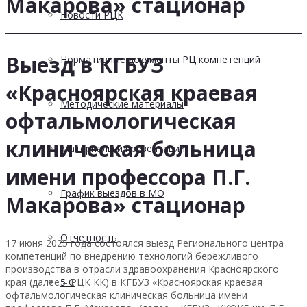
Макарова» cтационар
Новости РЦК
Выезд в КГБУЗ
Нормативные документы РЦ компетенций
«Красноярская краевая
Методические материалы
офтальмологическая
клиническая больница
Материалы и презентации
имени профессора П.Г.
График выездов в МО
Макарова» cтационар
Отчетность
17 июня 2025 года состоялся выезд Регионального центра
компетенций по внедрению технологий бережливого
производства в отрасли здравоохранения Красноярского
края (далее – РЦК КК) в КГБУЗ «Красноярская краевая
5 С
офтальмологическая клиническая больница имени