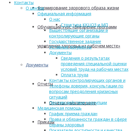
Контакты
Формирование здорового образа жизни
О центре
Официальная информация
О нас
Структура ККЦОЗ и МП
Обучающий курс «Внедрение программ
Вышестоящие организации и
контролирующие органы
Государственное задание
укрепления здоровья на рабочем месте»
Уставные документы
Документы
Сведения о результатах
проведения специальной оценки
Документы
условий труда на рабочих местах
Оплата труда
Контакты контролирующих органов и
Отчеты
телефоны доверия, консультации по
вопросам преодоления кризисных
ситуаций
Противодействие коррупции
Отчеты о мониторинге
Медицинская помощь
График приема граждан
Права и обязанности граждан в сфере
Приказы
охраны здоровья
Показатели доступности и качества