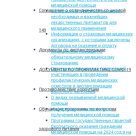
медицинской помощи
Соглашение о сотрудничестве со школой
Информация о перечне жизненно
необходимых и важнейших
лекарственных препаратов для
медицинского применения
149
Информация о страховых медицинских
организациях, с которыми заключены
договора на оказание и оплату
Документы по диспансеризации
медицинской помощи по
обязательному медицинскому
страхованию
Перечень медицинских организаций,
ДОКУМЕНТЫ ПО ПРОФИЛАКТИКЕ COVID-19
участвующих в проведении
профилактических медицинских
осмотров и диспансеризации
Противодействие коррупции
взрослого населения
О видах оказываемой медицинской
помощи
Обучающие программы по вопросам
Информация о возможности
получения медицинской помощи
Программа государственных гарантий
бесплатного оказания гражданам
здорового питания
медицинской помощи на 2024 год и на