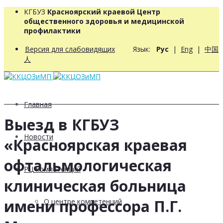
КГБУЗ
Красноярский краевой Центр
общественного здоровья и медицинской
профилактики
Версия для слабовидящих
Язык:
Рус
|
Eng
|
中国
人
Главная
Выезд в КГБУЗ
Новости
«Красноярская краевая
офтальмологическая
РЦ компетенций
клиническая больница
имени профессора П.Г.
О центре компетенций