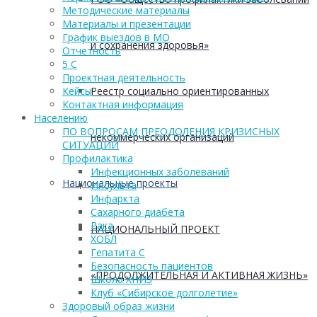
Методические материалы
Материалы и презентации
График выездов в МО
и сохранения здоровья»
Отчетность
5 С
Проектная деятельность
Реестр социально ориентированных
Кейсы
Контактная информация
Населению
ПО ВОПРОСАМ ПРЕОДОЛЕНИЯ КРИЗИСНЫХ
некоммерческих организаций
СИТУАЦИЙ
Профилактика
Инфекционных заболеваний
Национальные проекты
Инсульта
Инфаркта
Сахарного диабета
Рака
НАЦИОНАЛЬНЫЙ ПРОЕКТ
ХОБЛ
Гепатита С
Безопасность пациентов
«ПРОДОЛЖИТЕЛЬНАЯ И АКТИВНАЯ ЖИЗНЬ»
Школа ХНИЗ
Клуб «Сибирское долголетие»
Здоровый образ жизни