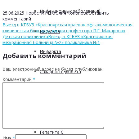
Инфекционных заболеваний
25.06.2025
Новости РЦК
Юлия Кононова
Оставить
комментарий
Выезд в КГБУЗ «Красноярская краевая офтальмологическая
клиническая больница имени профессора П.Г. Макарова»
Инсульта
Детская поликлиника
Выезд в КГБУЗ «Красноярская
межрайонная больница №2» поликлиника №1
Инфаркта
Добавить комментарий
Ваш электронный адрес не будет опубликован.
Сахарного диабета
Комментарий
*
Рака
ХОБЛ
Гепатита С
Имя
*