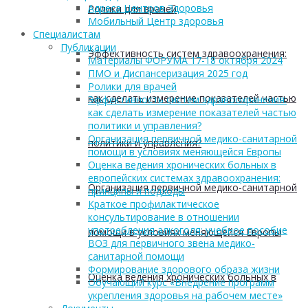
Адреса Центров Здоровья
Ролики для врачей
Мобильный Центр здоровья
Cпециалистам
Публикации
Эффективность систем здравоохранения:
Материалы ФОРУМА 17-18 октября 2024
ПМО и Диспансеризация 2025 год
Ролики для врачей
как сделать измерение показателей частью
Эффективность систем здравоохранения:
как сделать измерение показателей частью
политики и управления?
Организация первичной медико-санитарной
политики и управления?
помощи в условиях меняющейся Европы
Оценка ведения хронических больных в
европейских системах здравоохранения:
Организация первичной медико-санитарной
принципы и подходы
Краткое профилактическое
консультирование в отношении
употребления алкоголя: учебное пособие
помощи в условиях меняющейся Европы
ВОЗ для первичного звена медико-
санитарной помощи
Формирование здорового образа жизни
Оценка ведения хронических больных в
Обучающий курс «Внедрение программ
укрепления здоровья на рабочем месте»