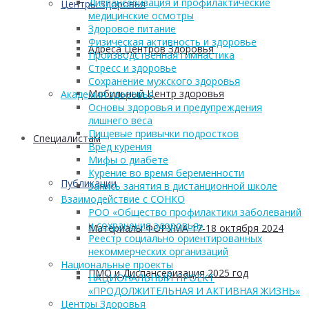
Диспансеризация и профилактические
Центры Здоровья
медицинские осмотры
Здоровое питание
Физическая активность и здоровье
Адреса Центров Здоровья
Производственная гимнастика
Стресс и здоровье
Сохранение мужского здоровья
Мобильный Центр здоровья
Академия здоровья
Основы здоровья и предупреждения
лишнего веса
Пищевые привычки подростков
Cпециалистам
Вред курения
Мифы о диабете
Курение во время беременности
Публикации
Запись занятия в дистанционной школе
Взаимодействие с СОНКО
РОО «Общество профилактики заболеваний
и сохранения здоровья»
Материалы ФОРУМА 17-18 октября 2024
Реестр социально ориентированных
некоммерческих организаций
Национальные проекты
ПМО и Диспансеризация 2025 год
НАЦИОНАЛЬНЫЙ ПРОЕКТ
«ПРОДОЛЖИТЕЛЬНАЯ И АКТИВНАЯ ЖИЗНЬ»
Центры Здоровья