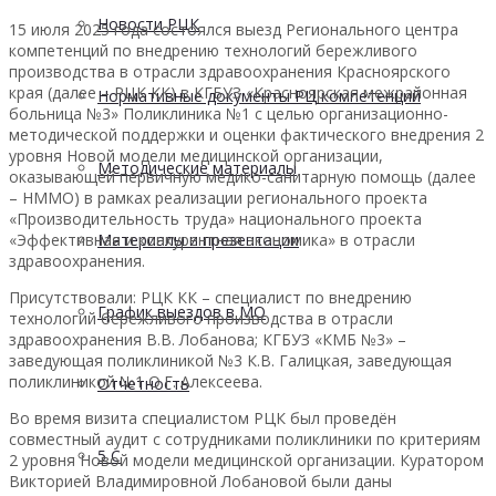
Новости РЦК
15 июля 2025 года состоялся выезд Регионального центра
компетенций по внедрению технологий бережливого
производства в отрасли здравоохранения Красноярского
края (далее – РЦК КК) в КГБУЗ «Красноярская межрайонная
Нормативные документы РЦ компетенций
больница №3» Поликлиника №1 с целью организационно-
методической поддержки и оценки фактического внедрения 2
уровня Новой модели медицинской организации,
Методические материалы
оказывающей первичную медико-санитарную помощь (далее
– НММО) в рамках реализации регионального проекта
«Производительность труда» национального проекта
«Эффективная и конкурентная экономика» в отрасли
Материалы и презентации
здравоохранения.
Присутствовали: РЦК КК – специалист по внедрению
График выездов в МО
технологий бережливого производства в отрасли
здравоохранения В.В. Лобанова; КГБУЗ «КМБ №3» –
заведующая поликлиникой №3 К.В. Галицкая, заведующая
поликлиникой №1 О.Г. Алексеева.
Отчетность
Во время визита специалистом РЦК был проведён
совместный аудит с сотрудниками поликлиники по критериям
5 С
2 уровня Новой модели медицинской организации. Куратором
Викторией Владимировной Лобановой были даны