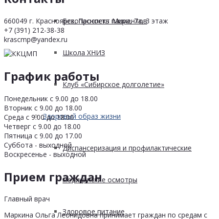
660049 г. Красноярск, Проспект Мира, 7а, 3 этаж
Безопасность пациентов
+7 (391) 212-38-38
krascmp@yandex.ru
Школа ХНИЗ
График работы
Клуб «Сибирское долголетие»
Понедельник с 9.00 до 18.00
Вторник с 9.00 до 18.00
Здоровый образ жизни
Среда с 9.00 до 18.00
Четверг с 9.00 до 18.00
Пятница с 9.00 до 17.00
Суббота - выходной
Диспансеризация и профилактические
Воскресенье - выходной
Прием граждан
медицинские осмотры
Главный врач
Здоровое питание
Маркина Ольга Леонидовна принимает граждан по средам с