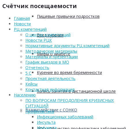
Счётчик посещаемости
Пищевые привычки подростков
Главная
Новости
РЦ компетенций
О центре компетенций
Вред курения
Новости РЦК
Нормативные документы РЦ компетенций
Методические материалы
Мифы о диабете
Материалы и презентации
График выездов в МО
Отчетность
Курение во время беременности
5 С
Проектная деятельность
Кейсы
Контактная информация
Запись занятия в дистанционной школе
Населению
ПО ВОПРОСАМ ПРЕОДОЛЕНИЯ КРИЗИСНЫХ
СИТУАЦИЙ
Взаимодействие с СОНКО
Профилактика
Инфекционных заболеваний
Инсульта
Инфаркта
РОО «Общество профилактики заболеваний