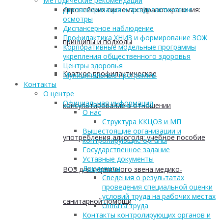
Методические рекомендации
европейских системах здравоохранения:
Диспансеризация и профилактические
осмотры
Диспансерное наблюдение
Профилактика ХНИЗ и формирование ЗОЖ
принципы и подходы
Корпоративные модельные программы
укрепления общественного здоровья
Центры здоровья
Краткое профилактическое
Муниципальные программы
Контакты
О центре
Официальная информация
консультирование в отношении
О нас
Структура ККЦОЗ и МП
Вышестоящие организации и
употребления алкоголя: учебное пособие
контролирующие органы
Государственное задание
Уставные документы
Документы
ВОЗ для первичного звена медико-
Сведения о результатах
проведения специальной оценки
условий труда на рабочих местах
санитарной помощи
Оплата труда
Контакты контролирующих органов и