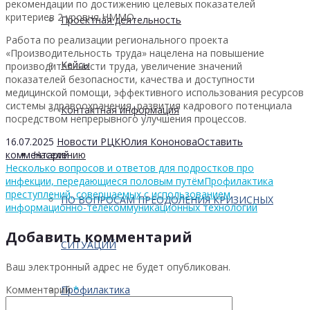
рекомендации по достижению целевых показателей
критериев 2 уровня НММО.
Проектная деятельность
Работа по реализации регионального проекта
«Производительность труда» нацелена на повышение
Кейсы
производительности труда, увеличение значений
показателей безопасности, качества и доступности
медицинской помощи, эффективного использования ресурсов
системы здравоохранения, развития кадрового потенциала
Контактная информация
посредством непрерывного улучшения процессов.
16.07.2025
Новости РЦК
Юлия Кононова
Оставить
комментарий
Населению
Несколько вопросов и ответов для подростков про
инфекции, передающиеся половым путём
Профилактика
преступлений, совершаемых с использованием
ПО ВОПРОСАМ ПРЕОДОЛЕНИЯ КРИЗИСНЫХ
информационно-телекоммуникационных технологий
Добавить комментарий
СИТУАЦИЙ
Ваш электронный адрес не будет опубликован.
Комментарий
*
Профилактика