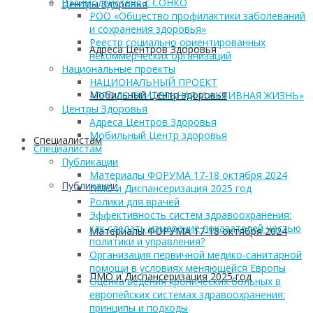
Взаимодействие с СОНКО
Центры Здоровья
РОО «Общество профилактики заболеваний
и сохранения здоровья»
Реестр социально ориентированных
Адреса Центров Здоровья
некоммерческих организаций
Национальные проекты
НАЦИОНАЛЬНЫЙ ПРОЕКТ
Мобильный Центр здоровья
«ПРОДОЛЖИТЕЛЬНАЯ И АКТИВНАЯ ЖИЗНЬ»
Центры Здоровья
Адреса Центров Здоровья
Мобильный Центр здоровья
Cпециалистам
Cпециалистам
Публикации
Материалы ФОРУМА 17-18 октября 2024
Публикации
ПМО и Диспансеризация 2025 год
Ролики для врачей
Эффективность систем здравоохранения:
как сделать измерение показателей частью
Материалы ФОРУМА 17-18 октября 2024
политики и управления?
Организация первичной медико-санитарной
помощи в условиях меняющейся Европы
ПМО и Диспансеризация 2025 год
Оценка ведения хронических больных в
европейских системах здравоохранения:
принципы и подходы