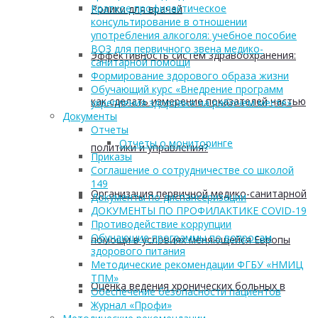
Краткое профилактическое
Ролики для врачей
консультирование в отношении
употребления алкоголя: учебное пособие
ВОЗ для первичного звена медико-
Эффективность систем здравоохранения:
санитарной помощи
Формирование здорового образа жизни
Обучающий курс «Внедрение программ
как сделать измерение показателей частью
укрепления здоровья на рабочем месте»
Документы
Отчеты
Отчеты о мониторинге
политики и управления?
Приказы
Соглашение о сотрудничестве со школой
149
Организация первичной медико-санитарной
Документы по диспансеризации
ДОКУМЕНТЫ ПО ПРОФИЛАКТИКЕ COVID-19
Противодействие коррупции
Обучающие программы по вопросам
помощи в условиях меняющейся Европы
здорового питания
Методические рекомендации ФГБУ «НМИЦ
ТПМ»
Оценка ведения хронических больных в
Обеспечение безопасности пациентов
Журнал «Профи»