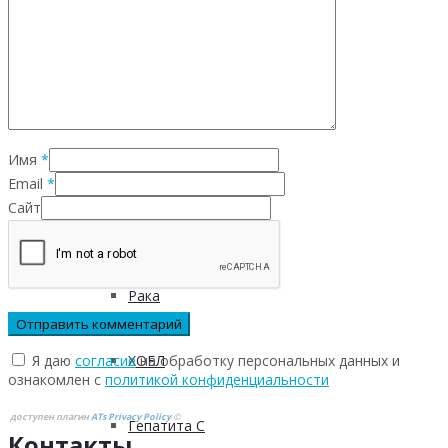
Инфекционных заболеваний
Инсульта
Имя
*
Инфаркта
Email
*
Сайт
Сахарного диабета
Рака
Я даю
согласие
на обработку персональных данных и
ХОБЛ
ознакомлен с
политикой конфиденциальности
доступен плагин
ATs Privacy Policy
©
Гепатита С
Контакты