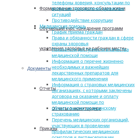
телефоны доверия, консультации по
Формирование здорового образа жизни
вопросам преодоления кризисных
ситуаций
Противодействие коррупции
Медицинская помощь
Обучающий курс «Внедрение программ
График приема граждан
Права и обязанности граждан в сфере
охраны здоровья
укрепления здоровья на рабочем месте»
Показатели доступности и качества
медицинской помощи
Информация о перечне жизненно
необходимых и важнейших
Документы
лекарственных препаратов для
медицинского применения
Информация о страховых медицинских
Отчеты
организациях, с которыми заключены
договора на оказание и оплату
медицинской помощи по
обязательному медицинскому
Отчеты о мониторинге
страхованию
Перечень медицинских организаций,
участвующих в проведении
Приказы
профилактических медицинских
осмотров и диспансеризации