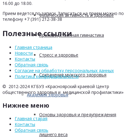
16.00 до 18.00.
Прием ведется по записи. Записаться на прием можно по
Физическая активность и здоровье
телефону +7 (391) 212-38-38
Полезные ссылки
Производственная гимнастика
Главная страница
Новости
Стресс и здоровье
Контакты
Обратная связь
Согласие на обработку персоональных данных
Сохранение мужского здоровья
Политика конфидициальности
© 2012-2024 КГБУЗ «Красноярский краевой Центр
общественного здоровья и медицинской профилактики»
Академия здоровья
Нижнее меню
Основы здоровья и предупреждения
Главная старая
Контакты
Обратная связь
лишнего веса