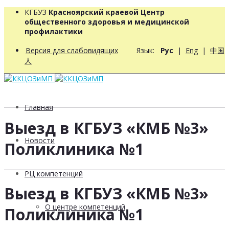
КГБУЗ
Красноярский краевой Центр
общественного здоровья и медицинской
профилактики
Версия для слабовидящих
Язык:
Рус
|
Eng
|
中国
人
Главная
Выезд в КГБУЗ «КМБ №3»
Новости
Поликлиника №1
РЦ компетенций
Выезд в КГБУЗ «КМБ №3»
О центре компетенций
Поликлиника №1