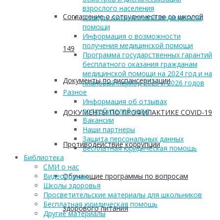
взрослого населения
Соглашение о сотрудничестве со школой
О видах оказываемой медицинской
помощи
Информация о возможности
получения медицинской помощи
149
Программа государственных гарантий
бесплатного оказания гражданам
медицинской помощи на 2024 год и на
Документы по диспансеризации
плановый период 2025 и 2026 годов
Разное
Информация об отзывах
потребителей услуг
ДОКУМЕНТЫ ПО ПРОФИЛАКТИКЕ COVID-19
Вакансии
Наши партнеры
Защита персональных данных
Противодействие коррупции
Бесплатная юридическая помощь
Библиотека
СМИ о нас
Обучающие программы по вопросам
Видеоролики
Школы здоровья
Просветительские материалы для школьников
Бесплатная юридическая помощь
здорового питания
Другие материалы