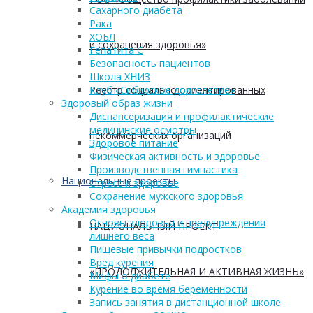
Сахарного диабета
Рака
ХОБЛ
и сохранения здоровья»
Гепатита С
Безопасность пациентов
Школа ХНИЗ
Реестр социально ориентированных
Клуб «Сибирское долголетие»
Здоровый образ жизни
Диспансеризация и профилактические
медицинские осмотры
некоммерческих организаций
Здоровое питание
Физическая активность и здоровье
Производственная гимнастика
Национальные проекты
Стресс и здоровье
Сохранение мужского здоровья
Академия здоровья
Основы здоровья и предупреждения
НАЦИОНАЛЬНЫЙ ПРОЕКТ
лишнего веса
Пищевые привычки подростков
Вред курения
«ПРОДОЛЖИТЕЛЬНАЯ И АКТИВНАЯ ЖИЗНЬ»
Мифы о диабете
Курение во время беременности
Запись занятия в дистанционной школе